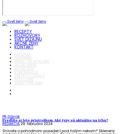
RECEPTY
ROZHOVORY
SVET DIZAJNU
AKČNÉ ŽENY
KONTAKT
NAKUPUJ
WEBINÁRE
PRIDAJ SA DO KLUBU
AKČNÉ MAMY
AKČNÉ ŽENY
KONFERENCIA
VŠETKO O ZDRAVÍ
TESTUJEME
EVENTY PRE ŽENY
PR článok
Predĺžte si leto prístreškom. Aké typy sú aktuálne na trhu?
REDAKCIA
29. februára 2024
Snívate o pohodlnom posedení pod holým nebom? Sklenený