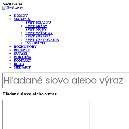
Načítava sa
DOMOV
MAGAZÍN
SVET DIZAJNU
SVET KRÁSY
SVET MÓDY
SVET VZŤAHOV
SVET ZDRAVIA
SVET CESTOVANIA
INŠPIRÁCIA
ROZHOVORY
RECEPTY
SÚŤAŽE
PORADŇA
KONTAKT
BLOG
MEDIAKIT
Hľadané slovo alebo výraz