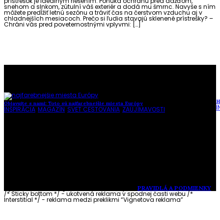
prístrešok je ideálnym riešením. Ponúka ochranu pred dažďom,
snehom a slnkom, zútulní váš exteriér a dodá mu šmrnc. Navyše s ním
môžete predĺžiť letnú sezónu a tráviť čas na čerstvom vzduchu aj v
chladnejších mesiacoch. Prečo si ľudia stavajú sklenené prístrešky? –
Chráni vás pred poveternostnými vplyvmi: […]
To najlepšie z našej stránky
H
Objavujte s nami: Toto sú najfarebnejšie miesta Európy
I
INŠPIRÁCIA
,
MAGAZÍN
,
SVET CESTOVANIA
,
ZAUJÍMAVOSTI
Vytvorené s láskou pre vás © Akčné ženy •
PRAVIDLÁ A PODMIENKY
/* Sticky bottom */ - ukotvená reklama v spodnej časti webu
/*
Interstitial */ - reklama medzi preklikmi “Vignetova reklama”