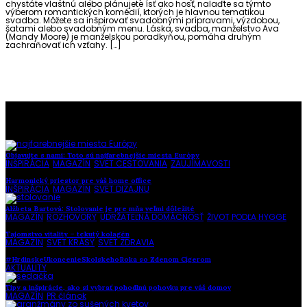
chystáte vlastnú alebo plánujete ísť ako hosť, nalaďte sa týmto
výberom romantických komédií, ktorých je hlavnou tematikou
svadba. Môžete sa inšpirovať svadobnými prípravami, výzdobou,
šatami alebo svadobným menu. Láska, svadba, manželstvo Ava
(Mandy Moore) je manželskou poradkyňou, pomáha druhým
zachraňovať ich vzťahy. […]
To najlepšie z našej stránky
Objavujte s nami: Toto sú najfarebnejšie miesta Európy
INŠPIRÁCIA
,
MAGAZÍN
,
SVET CESTOVANIA
,
ZAUJÍMAVOSTI
Harmonický priestor pre váš home office
INŠPIRÁCIA
,
MAGAZÍN
,
SVET DIZAJNU
Alžbeta Bartová: Stolovanie je pre mňa veľmi dôležité
MAGAZÍN
,
ROZHOVORY
,
UDRŽATEĽNÁ DOMÁCNOSŤ
,
ŽIVOT PODĽA HYGGE
Tajomstvo vitality – tekutý kolagén
MAGAZÍN
,
SVET KRÁSY
,
SVET ZDRAVIA
#HrdinskeUkoncenieSkolskehoRoka so Zdenom Cígerom
AKTUALITY
Tipy a inšpirácie, ako si vybrať pohodlnú pohovku pre váš domov
MAGAZÍN
,
PR článok