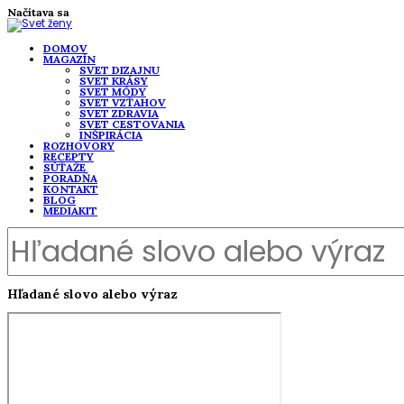
Načítava sa
DOMOV
MAGAZÍN
SVET DIZAJNU
SVET KRÁSY
SVET MÓDY
SVET VZŤAHOV
SVET ZDRAVIA
SVET CESTOVANIA
INŠPIRÁCIA
ROZHOVORY
RECEPTY
SÚŤAŽE
PORADŇA
KONTAKT
BLOG
MEDIAKIT
Hľadané slovo alebo výraz