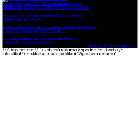
Sušené kvety: Ako ich sušiť a ozdobiť nimi interiér
INŠPIRÁCIA
,
MAGAZÍN
,
UDRŽATEĽNÁ DOMÁCNOSŤ
Kreatívne techniky na riešenie každodenných úloh
INŠPIRÁCIA
,
MAGAZÍN
Toxický vzťah: Tieto varovné signály rozhodne neignorujte
MAGAZÍN
,
PORADŇA
,
SVET VZŤAHOV
Aj počas karantény sa môžete dostať do formy
MAGAZÍN
,
TLAČOVÉ SPRÁVY
Vytvorené s láskou pre vás © Akčné ženy •
PRAVIDLÁ A PODMIENKY
/* Sticky bottom */ - ukotvená reklama v spodnej časti webu
/*
Interstitial */ - reklama medzi preklikmi “Vignetova reklama”