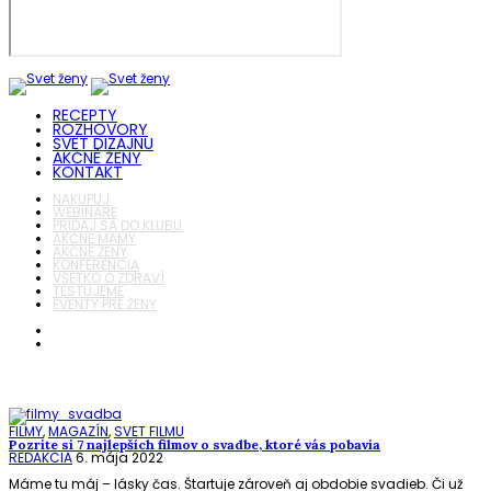
RECEPTY
ROZHOVORY
SVET DIZAJNU
AKČNÉ ŽENY
KONTAKT
NAKUPUJ
WEBINÁRE
PRIDAJ SA DO KLUBU
AKČNÉ MAMY
AKČNÉ ŽENY
KONFERENCIA
VŠETKO O ZDRAVÍ
TESTUJEME
EVENTY PRE ŽENY
FILMY
,
MAGAZÍN
,
SVET FILMU
Pozrite si 7 najlepších filmov o svadbe, ktoré vás pobavia
REDAKCIA
6. mája 2022
Máme tu máj – lásky čas. Štartuje zároveň aj obdobie svadieb. Či už