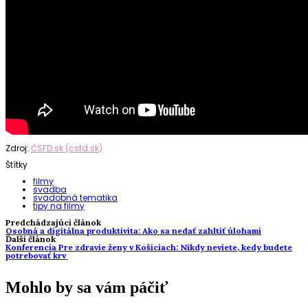
Zdroj:
ČSFD.sk (csfd.sk)
Štítky
filmy
svadba
svadobná tematika
tipy na filmy
Predchádzajúci článok
Osobná a digitálna produktivita: Ako sa nedať zahltiť úlohami
Ďalší článok
Konferencia Pre zdravie ženy v Košiciach: Nikdy neviete, kedy budete
potrebovať krv
Mohlo by sa vám páčiť