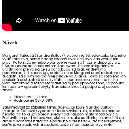
Návrh
Margaret Tateová (Sandra Bullock) je výkonná šéfredaktorka knižného
vydavateľstva, nemá žiadny osobný život, celý svoj čas venuje len
práci. Po tom, čo jej nebolo obnovené vízum a hrozí jej deportácia z
USA, dohodne sa s asistentom Andrewom, že pred imigračným
úradníkom prehlásia, že sú pár a budú sa brať. Andrew má
podmienku, že to podstúpi, pokiaľ z neho Margaret urobí redaktora a
zúčastní sa s ním na rodinnej oslave na Aljaške. Takto sa rozbieha ich
spoločná cesta, ktorá sa zo vzťahu s podmienkou zmení na niečo
viac. Nezlomná a rázna Margaret sa aj pod vplyvom toho, čo ponúka
len rodina – spoločné zvyky, tradície, blízkosť a podporu, aj osobne
zmení.
Dĺžka filmu: 103 min.
Hodnotenie ČSFD: 69%
Zaujímavosť zo zákulisia filmu
: Scéna, pri ktorej Sandra Bullock
(Margaret Tateová) vypadne z lode, vznikala tak, že nikto sa hercov
nepýtal na to, či už vôbec niekedy riadili aspoň malý motorový čln.
Postavili ich pred hotovú vec, ukázali im, ako sa štartuje a hneď išli do
akcie a samotné natáčanie pádu bolo pre herečku dosť nepríjemné,
keďže jazero bolo veľmi studené, takže v ňom poriadne vymrzla.