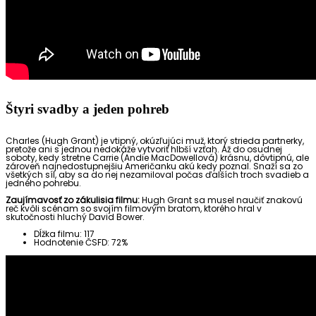
Štyri svadby a jeden pohreb
Charles (Hugh Grant) je vtipný, okúzľujúci muž, ktorý strieda partnerky,
pretože ani s jednou nedokáže vytvoriť hlbší vzťah. Až do osudnej
soboty, kedy stretne Carrie (Andie MacDowellová) krásnu, dôvtipnú, ale
zároveň najnedostupnejšiu Američanku akú kedy poznal. Snaží sa zo
všetkých síl, aby sa do nej nezamiloval počas ďalších troch svadieb a
jedného pohrebu.
Zaujímavosť zo zákulisia filmu:
Hugh Grant sa musel naučiť znakovú
reč kvôli scénam so svojím filmovým bratom, ktorého hral v
skutočnosti hluchý David Bower.
Dĺžka filmu: 117
Hodnotenie ČSFD: 72%