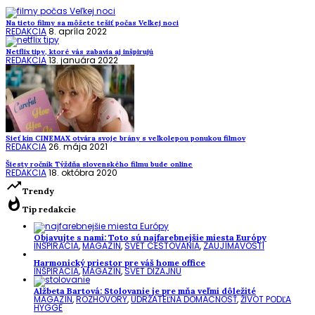
Na tieto filmy sa môžete tešiť počas Veľkej noci
REDAKCIA
8. apríla 2022
Netflix tipy, ktoré vás zabavia aj inšpirujú
REDAKCIA
13. januára 2022
Sieť kín CINEMAX otvára svoje brány s veľkolepou ponukou filmov
REDAKCIA
26. mája 2021
Šiesty ročník Týždňa slovenského filmu bude online
REDAKCIA
18. októbra 2020
trending_up
Trendy
whatshot
Tip redakcie
Objavujte s nami: Toto sú najfarebnejšie miesta Európy
INŠPIRÁCIA
,
MAGAZÍN
,
SVET CESTOVANIA
,
ZAUJÍMAVOSTI
Harmonický priestor pre váš home office
INŠPIRÁCIA
,
MAGAZÍN
,
SVET DIZAJNU
Alžbeta Bartová: Stolovanie je pre mňa veľmi dôležité
MAGAZÍN
,
ROZHOVORY
,
UDRŽATEĽNÁ DOMÁCNOSŤ
,
ŽIVOT PODĽA
HYGGE