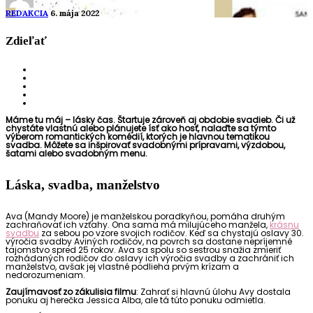
REDAKCIA
6. mája 2022
Zdieľať
Máme tu máj – lásky čas. Štartuje zároveň aj obdobie svadieb. Či už
chystáte vlastnú alebo plánujete ísť ako hosť, nalaďte sa týmto
výberom romantických komédií, ktorých je hlavnou tematikou
svadba. Môžete sa inšpirovať svadobnými prípravami, výzdobou,
šatami alebo svadobným menu.
Láska, svadba, manželstvo
Ava (Mandy Moore) je manželskou poradkyňou, pomáha druhým
zachraňovať ich vzťahy. Ona sama má milujúceho manžela,
krásnu
svadbu
za sebou po vzore svojich rodičov. Keď sa chystajú oslavy 30.
výročia svadby Aviných rodičov, na povrch sa dostane nepríjemné
tajomstvo spred 25 rokov. Ava sa spolu so sestrou snažia zmieriť
rozhádaných rodičov do oslavy ich výročia svadby a zachrániť ich
manželstvo, avšak jej vlastné podlieha prvým krízam a
nedorozumeniam.
Zaujímavosť zo zákulisia filmu
: Zahrať si hlavnú úlohu Avy dostala
ponuku aj herečka Jessica Alba, ale tá túto ponuku odmietla.