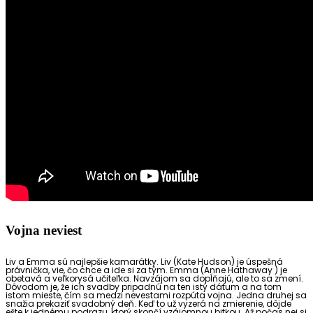
Vojna neviest
Liv a Emma sú najlepšie kamarátky. Liv (Kate Hudson) je úspešná
právnička, vie, čo chce a ide si za tým. Emma (Anne Hathaway ) je
obetavá a veľkorysá učiteľka. Navzájom sa dopĺňajú, ale to sa zmení.
Dôvodom je, že ich svadby pripadnú na ten istý dátum a na tom
istom mieste, čím sa medzi nevestami rozpúta vojna. Jedna druhej sa
snažia prekaziť svadobný deň. Keď to už vyzerá na zmierenie, dôjde
ešte k jednému podrazu, ktorý skončí vzájomnou bitkou. Až počas nej si