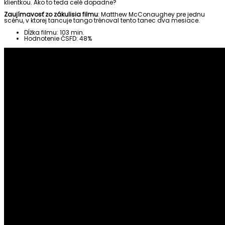
klientkou. Ako to teda celé dopadne?
Zaujímavosť zo zákulisia filmu
: Matthew McConaughey pre jednu
scénu, v ktorej tancuje tango trénoval tento tanec dva mesiace.
Dĺžka filmu: 103 min.
Hodnotenie ČSFD: 48%