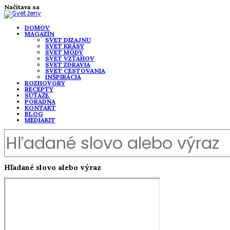
Načítava sa
DOMOV
MAGAZÍN
SVET DIZAJNU
SVET KRÁSY
SVET MÓDY
SVET VZŤAHOV
SVET ZDRAVIA
SVET CESTOVANIA
INŠPIRÁCIA
ROZHOVORY
RECEPTY
SÚŤAŽE
PORADŇA
KONTAKT
BLOG
MEDIAKIT
Hľadané slovo alebo výraz