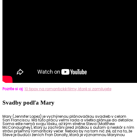
Pozrite si aj:
10 tipov na romantické filmy, ktoré si zamilujete
Svadby podľa Mary
Mary (Jennifer Lopez) je vychýrenou plánovačkou svadieb v celom
San Franciscu. Má túto prácu veľmi rada a všetko plánuje do detailov.
Sama ešte nemá svoju lásku, až kým stretne Steva (Matthew
McConaughey), ktorý ju zachráni pred zrážkou s autom a neskôr s ním
strávi príjemný romantický večer. Nebolo by na tom nič zlé, až na to, že
Steve je budúci ženích Fran Donolly, ktorá je významnou Maryinou