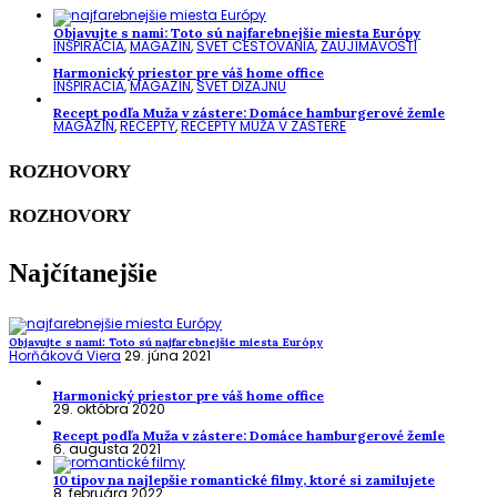
Objavujte s nami: Toto sú najfarebnejšie miesta Európy
INŠPIRÁCIA
,
MAGAZÍN
,
SVET CESTOVANIA
,
ZAUJÍMAVOSTI
Harmonický priestor pre váš home office
INŠPIRÁCIA
,
MAGAZÍN
,
SVET DIZAJNU
Recept podľa Muža v zástere: Domáce hamburgerové žemle
MAGAZÍN
,
RECEPTY
,
RECEPTY MUŽA V ZÁSTERE
ROZHOVORY
ROZHOVORY
Najčítanejšie
Objavujte s nami: Toto sú najfarebnejšie miesta Európy
Horňáková Viera
29. júna 2021
Harmonický priestor pre váš home office
29. októbra 2020
Recept podľa Muža v zástere: Domáce hamburgerové žemle
6. augusta 2021
10 tipov na najlepšie romantické filmy, ktoré si zamilujete
8. februára 2022