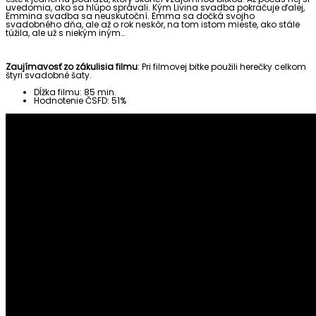
uvedomia, ako sa hlúpo správali. Kým Livina svadba pokračuje ďalej,
Emmina svadba sa neuskutoční. Emma sa dočká svojho
svadobného dňa, ale až o rok neskôr, na tom istom mieste, ako stále
túžila, ale už s niekým iným…
Zaujímavosť zo zákulisia filmu
: Pri filmovej bitke použili herečky celkom
štyri svadobné šaty.
Dĺžka filmu: 85 min.
Hodnotenie ČSFD: 51%