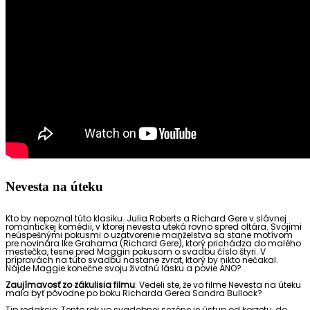
Nevesta na úteku
Kto by nepoznal túto klasiku. Julia Roberts a Richard Gere v slávnej
romantickej komédii, v ktorej nevesta uteká rovno spred oltára. Svojimi
neúspešnými pokusmi o uzatvorenie manželstva sa stane motívom
pre novinára Ike Grahama (Richard Gere), ktorý prichádza do malého
mestečka, tesne pred Maggin pokusom o svadbu číslo štyri. V
prípravách na túto svadbu nastane zvrat, ktorý by nikto nečakal.
Nájde Maggie konečne svoju životnú lásku a povie ÁNO?
Zaujímavosť zo zákulisia filmu
: Vedeli ste, že vo filme Nevesta na úteku
mala byť pôvodne po boku Richarda Gerea Sandra Bullock?
Tip redakcie: Tento rok vo svadobnej sezóne je ústup od korzetu, do