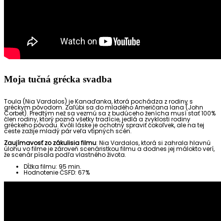
Moja tučná grécka svadba
Toula (Nia Vardalos) je Kanaďanka, ktorá pochádza z rodiny s
gréckym pôvodom. Zaľúbi sa do mladého Američana Iana (John
Corbet). Predtým než sa vezmú sa z budúceho ženícha musí stať 100%
člen rodiny, ktorý pozná všetky tradície, jedlá a zvyklosti rodiny
gréckeho pôvodu. Kvôli láske je ochotný spraviť čokoľvek, ale na tej
ceste zažije mladý pár veľa vtipných scén.
Zaujímavosť zo zákulisia filmu
: Nia Vardalos, ktorá si zahrala hlavnú
úlohu vo filme je zároveň scenáristkou filmu a dodnes jej málokto verí,
že scenár písala podľa vlastného života.
Dĺžka filmu: 95 min.
Hodnotenie ČSFD: 67%