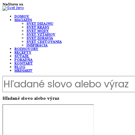
Načítava sa
DOMOV
MAGAZÍN
SVET DIZAJNU
SVET KRÁSY
SVET MÓDY
SVET VZŤAHOV
SVET ZDRAVIA
SVET CESTOVANIA
INŠPIRÁCIA
ROZHOVORY
RECEPTY
SÚŤAŽE
PORADŇA
KONTAKT
BLOG
MEDIAKIT
Hľadané slovo alebo výraz