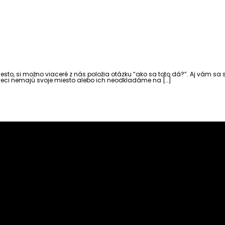
sto, si možno viaceré z nás položia otázku “ako sa toto dá?”. Aj vám sa 
veci nemajú svoje miesto alebo ich neodkladáme na […]