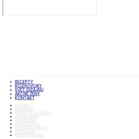
RECEPTY
ROZHOVORY
SVET DIZAJNU
AKČNÉ ŽENY
KONTAKT
NAKUPUJ
WEBINÁRE
PRIDAJ SA DO KLUBU
AKČNÉ MAMY
AKČNÉ ŽENY
KONFERENCIA
VŠETKO O ZDRAVÍ
TESTUJEME
EVENTY PRE ŽENY