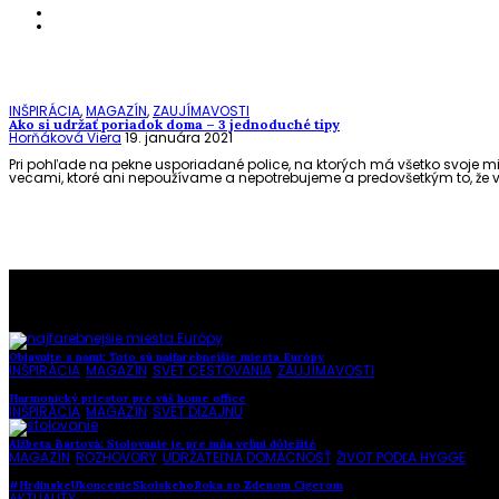
INŠPIRÁCIA
,
MAGAZÍN
,
ZAUJÍMAVOSTI
Ako si udržať poriadok doma – 3 jednoduché tipy
Horňáková Viera
19. januára 2021
Pri pohľade na pekne usporiadané police, na ktorých má všetko svoje mie
vecami, ktoré ani nepoužívame a nepotrebujeme a predovšetkým to, že 
To najlepšie z našej stránky
Objavujte s nami: Toto sú najfarebnejšie miesta Európy
INŠPIRÁCIA
,
MAGAZÍN
,
SVET CESTOVANIA
,
ZAUJÍMAVOSTI
Harmonický priestor pre váš home office
INŠPIRÁCIA
,
MAGAZÍN
,
SVET DIZAJNU
Alžbeta Bartová: Stolovanie je pre mňa veľmi dôležité
MAGAZÍN
,
ROZHOVORY
,
UDRŽATEĽNÁ DOMÁCNOSŤ
,
ŽIVOT PODĽA HYGGE
#HrdinskeUkoncenieSkolskehoRoka so Zdenom Cígerom
AKTUALITY