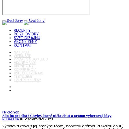
RECEPTY
ROZHOVORY
SVET DIZAJNU
AKČNÉ ŽENY
KONTAKT
NAKUPUJ
WEBINÁRE
PRIDAJ SA DO KLUBU
AKČNÉ MAMY
AKČNÉ ŽENY
KONFERENCIA
VŠETKO O ZDRAVÍ
TESTUJEME
EVENTY PRE ŽENY
PR článok
Ako im predísť? Chyby, ktoré ničia chuť a arómu výberovej kávy
REDAKCIA
18. decembra 2023
Výberová káva, s jej jemnými tónmi, bohatou arómou a škálou chutí,