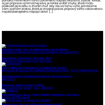
ponúka milovníkom tohto čarovného nápoja skutočný zážitok. Avšak,
aj pri príprave výnimočnej kávy je ľahké urobiť chyby, ktoré môžu
poškodiť jej kvalitu a zhoršiť chuť. Aby ste sa tomu vyhli, prinášame
vám zoznam krokov, ktoré je vhodné počas prípravy tohto celosvetovo
najobľúbenejšieho nápoja obísť. […]
To najlepšie z našej stránky
Objavujte s nami: Toto sú najfarebnejšie miesta Európy
INŠPIRÁCIA
,
MAGAZÍN
,
SVET CESTOVANIA
,
ZAUJÍMAVOSTI
Harmonický priestor pre váš home office
INŠPIRÁCIA
,
MAGAZÍN
,
SVET DIZAJNU
Alžbeta Bartová: Stolovanie je pre mňa veľmi dôležité
MAGAZÍN
,
ROZHOVORY
,
UDRŽATEĽNÁ DOMÁCNOSŤ
,
ŽIVOT PODĽA HYGGE
#HrdinskeUkoncenieSkolskehoRoka so Zdenom Cígerom
AKTUALITY
Tajomstvo vitality – tekutý kolagén
MAGAZÍN
,
SVET KRÁSY
,
SVET ZDRAVIA
Tipy a inšpirácie, ako si vybrať pohodlnú pohovku pre váš domov
MAGAZÍN
,
PR článok
Sušené kvety: Ako ich sušiť a ozdobiť nimi interiér