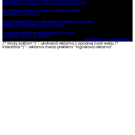
INŠPIRÁCIA
,
MAGAZÍN
,
UDRŽATEĽNÁ DOMÁCNOSŤ
Kreatívne techniky na riešenie každodenných úloh
INŠPIRÁCIA
,
MAGAZÍN
Toxický vzťah: Tieto varovné signály rozhodne neignorujte
MAGAZÍN
,
PORADŇA
,
SVET VZŤAHOV
Aj počas karantény sa môžete dostať do formy
MAGAZÍN
,
TLAČOVÉ SPRÁVY
Vytvorené s láskou pre vás © Akčné ženy •
PRAVIDLÁ A PODMIENKY
/* Sticky bottom */ - ukotvená reklama v spodnej časti webu
/*
Interstitial */ - reklama medzi preklikmi “Vignetova reklama”