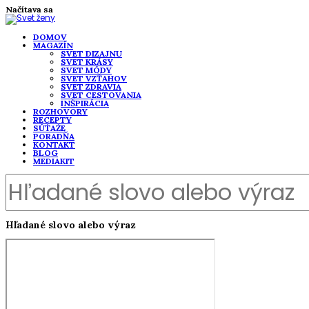
Načítava sa
DOMOV
MAGAZÍN
SVET DIZAJNU
SVET KRÁSY
SVET MÓDY
SVET VZŤAHOV
SVET ZDRAVIA
SVET CESTOVANIA
INŠPIRÁCIA
ROZHOVORY
RECEPTY
SÚŤAŽE
PORADŇA
KONTAKT
BLOG
MEDIAKIT
Hľadané slovo alebo výraz