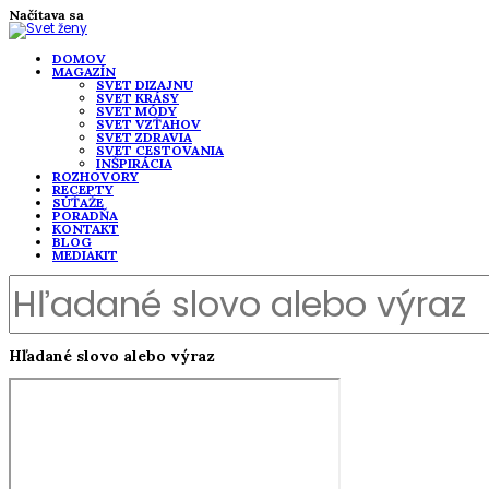
Načítava sa
DOMOV
MAGAZÍN
SVET DIZAJNU
SVET KRÁSY
SVET MÓDY
SVET VZŤAHOV
SVET ZDRAVIA
SVET CESTOVANIA
INŠPIRÁCIA
ROZHOVORY
RECEPTY
SÚŤAŽE
PORADŇA
KONTAKT
BLOG
MEDIAKIT
Hľadané slovo alebo výraz