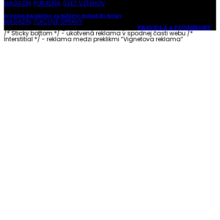
MAGAZÍN
,
PORADŇA
,
SVET VZŤAHOV
Aj počas karantény sa môžete dostať do formy
MAGAZÍN
,
TLAČOVÉ SPRÁVY
Vytvorené s láskou pre vás © Akčné ženy •
PRAVIDLÁ A PODMIENKY
/* Sticky bottom */ - ukotvená reklama v spodnej časti webu
/*
Interstitial */ - reklama medzi preklikmi “Vignetova reklama”