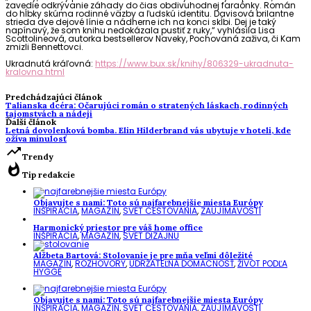
zavedie odkrývanie záhady do čias obdivuhodnej faraónky. Román
do hĺbky skúma rodinné väzby a ľudskú identitu. Davisová brilantne
strieda dve dejové línie a nádherne ich na konci skĺbi. Dej je taký
napínavý, že som knihu nedokázala pustiť z ruky,“ vyhlásila Lisa
Scottolineová, autorka bestsellerov Naveky, Pochovaná zaživa, či Kam
zmizli Bennettovci.
Ukradnutá kráľovná:
https://www.bux.sk/knihy/806329-ukradnuta-
kralovna.html
Predchádzajúci článok
Talianska dcéra: Očarujúci román o stratených láskach, rodinných
tajomstvách a nádeji
Ďalší článok
Letná dovolenková bomba. Elin Hilderbrand vás ubytuje v hoteli, kde
ožíva minulosť
trending_up
Trendy
whatshot
Tip redakcie
Objavujte s nami: Toto sú najfarebnejšie miesta Európy
INŠPIRÁCIA
,
MAGAZÍN
,
SVET CESTOVANIA
,
ZAUJÍMAVOSTI
Harmonický priestor pre váš home office
INŠPIRÁCIA
,
MAGAZÍN
,
SVET DIZAJNU
Alžbeta Bartová: Stolovanie je pre mňa veľmi dôležité
MAGAZÍN
,
ROZHOVORY
,
UDRŽATEĽNÁ DOMÁCNOSŤ
,
ŽIVOT PODĽA
HYGGE
Objavujte s nami: Toto sú najfarebnejšie miesta Európy
INŠPIRÁCIA
,
MAGAZÍN
,
SVET CESTOVANIA
,
ZAUJÍMAVOSTI