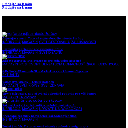
Pridajte sa k nám
Pridajte sa k nám
To najlepšie z našej stránky
Objavujte s nami: Toto sú najfarebnejšie miesta Európy
INŠPIRÁCIA
,
MAGAZÍN
,
SVET CESTOVANIA
,
ZAUJÍMAVOSTI
Harmonický priestor pre váš home office
INŠPIRÁCIA
,
MAGAZÍN
,
SVET DIZAJNU
Alžbeta Bartová: Stolovanie je pre mňa veľmi dôležité
MAGAZÍN
,
ROZHOVORY
,
UDRŽATEĽNÁ DOMÁCNOSŤ
,
ŽIVOT PODĽA HYGGE
#HrdinskeUkoncenieSkolskehoRoka so Zdenom Cígerom
AKTUALITY
Tajomstvo vitality – tekutý kolagén
MAGAZÍN
,
SVET KRÁSY
,
SVET ZDRAVIA
Tipy a inšpirácie, ako si vybrať pohodlnú pohovku pre váš domov
MAGAZÍN
,
PR článok
Sušené kvety: Ako ich sušiť a ozdobiť nimi interiér
INŠPIRÁCIA
,
MAGAZÍN
,
UDRŽATEĽNÁ DOMÁCNOSŤ
Kreatívne techniky na riešenie každodenných úloh
INŠPIRÁCIA
,
MAGAZÍN
Toxický vzťah: Tieto varovné signály rozhodne neignorujte