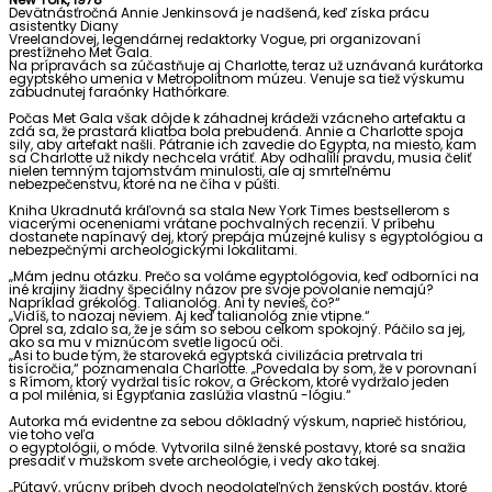
Devätnásťročná Annie Jenkinsová je nadšená, keď získa prácu
asistentky Diany
Vreelandovej, legendárnej redaktorky Vogue, pri organizovaní
prestížneho Met Gala.
Na prípravách sa zúčastňuje aj Charlotte, teraz už uznávaná kurátorka
egyptského umenia v Metropolitnom múzeu. Venuje sa tiež výskumu
zabudnutej faraónky Hathórkare.
Počas Met Gala však dôjde k záhadnej krádeži vzácneho artefaktu a
zdá sa, že prastará kliatba bola prebudená. Annie a Charlotte spoja
sily, aby artefakt našli. Pátranie ich zavedie do Egypta, na miesto, kam
sa Charlotte už nikdy nechcela vrátiť. Aby odhalili pravdu, musia čeliť
nielen temným tajomstvám minulosti, ale aj smrteľnému
nebezpečenstvu, ktoré na ne číha v púšti.
Kniha Ukradnutá kráľovná sa stala New York Times bestsellerom s
viacerými oceneniami vrátane pochvalných recenzií. V príbehu
dostanete napínavý dej, ktorý prepája múzejné kulisy s egyptológiou a
nebezpečnými archeologickými lokalitami.
„Mám jednu otázku. Prečo sa voláme egyptológovia, keď odborníci na
iné krajiny žiadny špeciálny názov pre svoje povolanie nemajú?
Napríklad grékológ. Talianológ. Ani ty nevieš, čo?“
„Vidíš, to naozaj neviem. Aj keď talianológ znie vtipne.“
Oprel sa, zdalo sa, že je sám so sebou celkom spokojný. Páčilo sa jej,
ako sa mu v miznúcom svetle ligocú oči.
„Asi to bude tým, že staroveká egyptská civilizácia pretrvala tri
tisícročia,“ poznamenala Charlotte. „Povedala by som, že v porovnaní
s Rímom, ktorý vydržal tisíc rokov, a Gréckom, ktoré vydržalo jeden
a pol milénia, si Egypťania zaslúžia vlastnú -lógiu.“
Autorka má evidentne za sebou dôkladný výskum, naprieč históriou,
vie toho veľa
o egyptológii, o móde. Vytvorila silné ženské postavy, ktoré sa snažia
presadiť v mužskom svete archeológie, i vedy ako takej.
„Pútavý, vrúcny príbeh dvoch neodolateľných ženských postáv, ktoré