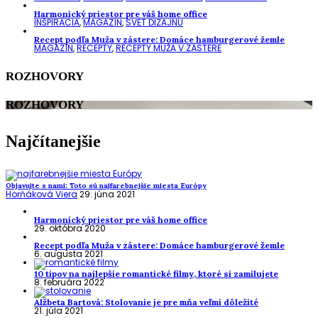
Harmonický priestor pre váš home office
INŠPIRÁCIA
,
MAGAZÍN
,
SVET DIZAJNU
Recept podľa Muža v zástere: Domáce hamburgerové žemle
MAGAZÍN
,
RECEPTY
,
RECEPTY MUŽA V ZÁSTERE
ROZHOVORY
ROZHOVORY
Najčítanejšie
Objavujte s nami: Toto sú najfarebnejšie miesta Európy
Horňáková Viera
29. júna 2021
Harmonický priestor pre váš home office
29. októbra 2020
Recept podľa Muža v zástere: Domáce hamburgerové žemle
6. augusta 2021
10 tipov na najlepšie romantické filmy, ktoré si zamilujete
8. februára 2022
Alžbeta Bartová: Stolovanie je pre mňa veľmi dôležité
21. júla 2021