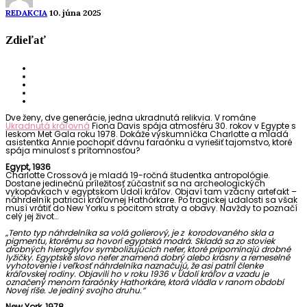
REDAKCIA
10. júna 2025
Zdieľať
Dve ženy, dve generácie, jedna ukradnutá relikvia. V románe
Ukradnutá kráľovná
Fiona Davis spája atmosféru 30. rokov v Egypte s
leskom Met Gala roku 1978. Dokáže výskumníčka Charlotte a mladá
asistentka Annie pochopiť dávnu faraónku a vyriešiť tajomstvo, ktoré
spája minulosť s prítomnosťou?
Egypt, 1936
Charlotte Crossová je mladá 19-ročná študentka antropológie.
Dostane jedinečnú príležitosť zúčastniť sa na archeologických
vykopávkach v egyptskom Údolí kráľov. Objaví tam vzácny artefakt –
náhrdelník patriaci kráľovnej Hathórkare. Po tragickej udalosti sa však
musí vrátiť do New Yorku s pocitom straty a obavy. Navždy to poznačí
celý jej život…
„Tento typ náhrdelníka sa volá golierový, je z korodovaného skla a
pigmentu, ktorému sa hovorí egyptská modrá. Skladá sa zo stoviek
drobných hieroglyfov symbolizujúcich nefer, ktoré pripomínajú drobné
lyžičky. Egyptské slovo nefer znamená dobrý alebo krásny a remeselné
vyhotovenie i veľkosť náhrdelníka naznačujú, že asi patril členke
kráľovskej rodiny. Objavili ho v roku 1936 v Údolí kráľov a vzadu je
označený menom faraónky Hathorkáre, ktorá vládla v ranom období
Novej ríše. Je jediný svojho druhu.“
New York, 1978