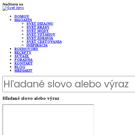
Načítava sa
DOMOV
MAGAZÍN
SVET DIZAJNU
SVET KRÁSY
SVET MÓDY
SVET VZŤAHOV
SVET ZDRAVIA
SVET CESTOVANIA
INŠPIRÁCIA
ROZHOVORY
RECEPTY
SÚŤAŽE
PORADŇA
KONTAKT
BLOG
MEDIAKIT
Hľadané slovo alebo výraz