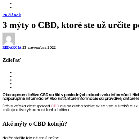
PR článok
3 mýty o CBD, ktoré ste už určite 
REDAKCIA
23. novembra 2022
Zdieľať
O konopnom liečive CBD sa šíri v posledných rokoch veľa informácií. Nie
rozporuplné informácie? Ako zistiť, ktoré informácie sú pravdivé, a ktor
Práve vďaka dostupnosti
CBD
olejov alebo tabletiek sa vedie široká di
znižuje dôveryhodnosť tohto liečiva.
Aké mýty o CBD kolujú?
Najčastejšie ide o tieto 3 mýty: