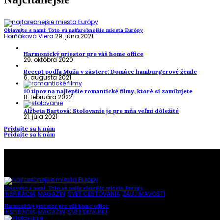
Objavujte s nami: Toto sú najfarebnejšie miesta Európy
Horňáková Viera
29. júna 2021
Harmonický priestor pre váš home office
29. októbra 2020
Recept podľa Muža v zástere: Domáce hamburgerové žemle
6. augusta 2021
10 tipov na najlepšie romantické filmy, ktoré si zamilujete
8. februára 2022
Alžbeta Bartová: Stolovanie je pre mňa veľmi dôležité
21. júla 2021
Pridajte sa k nám
Pridajte sa k nám
To najlepšie z našej stránky
Objavujte s nami: Toto sú najfarebnejšie miesta Európy
INŠPIRÁCIA
,
MAGAZÍN
,
SVET CESTOVANIA
,
ZAUJÍMAVOSTI
Harmonický priestor pre váš home office
INŠPIRÁCIA
,
MAGAZÍN
,
SVET DIZAJNU