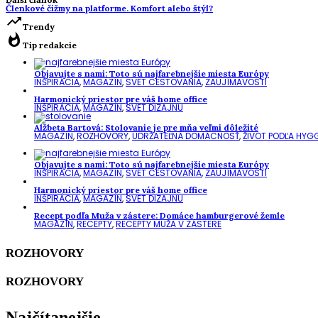
Členkové čižmy na platforme. Komfort alebo štýl?
trending_up
Trendy
whatshot
Tip redakcie
Objavujte s nami: Toto sú najfarebnejšie miesta Európy
INŠPIRÁCIA
,
MAGAZÍN
,
SVET CESTOVANIA
,
ZAUJÍMAVOSTI
Harmonický priestor pre váš home office
INŠPIRÁCIA
,
MAGAZÍN
,
SVET DIZAJNU
Alžbeta Bartová: Stolovanie je pre mňa veľmi dôležité
MAGAZÍN
,
ROZHOVORY
,
UDRŽATEĽNÁ DOMÁCNOSŤ
,
ŽIVOT PODĽA HYG
Objavujte s nami: Toto sú najfarebnejšie miesta Európy
INŠPIRÁCIA
,
MAGAZÍN
,
SVET CESTOVANIA
,
ZAUJÍMAVOSTI
Harmonický priestor pre váš home office
INŠPIRÁCIA
,
MAGAZÍN
,
SVET DIZAJNU
Recept podľa Muža v zástere: Domáce hamburgerové žemle
MAGAZÍN
,
RECEPTY
,
RECEPTY MUŽA V ZÁSTERE
ROZHOVORY
ROZHOVORY
Najčítanejšie