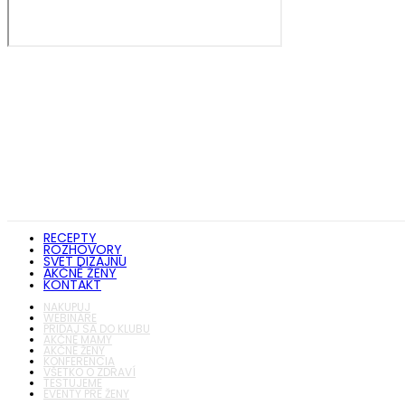
RECEPTY
ROZHOVORY
SVET DIZAJNU
AKČNÉ ŽENY
KONTAKT
NAKUPUJ
WEBINÁRE
PRIDAJ SA DO KLUBU
AKČNÉ MAMY
AKČNÉ ŽENY
KONFERENCIA
VŠETKO O ZDRAVÍ
TESTUJEME
EVENTY PRE ŽENY