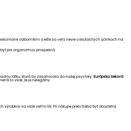
reskúmané odborníkmi a ešte sa veľa nevie o skutočných účinkoch na
 byť pre organizmus prospešná.
žiadnu látku, ktorá by zasahovala do našej psychiky.
Európska lieková
mená to však, že je nelegálny.
h výrobkov sa však veľmi líši. Pri nákupe preto treba byť obozretný