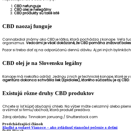
CBD nefunguje
CBD olej je nelegálny
CBD produkty sú také isté
CBD naozaj funguje
Cannabidiol známy ako CBD je látka, ktorá pochádza z konope. Veľa ľu
organizmus.
Vedcami je však dokázané, že CBD pomáha znižovať bolesť a
Pozor si treba dať aj na odporúčanú dennú dávku. Aj pri iných bylinkách
CBD olej je na Slovensku legálny
Konope má niekoľko odrôd. Jednou z nich je technické konope, ktoré je 
agentúra dokonca schválila liek (Epidiolex), ktorého súčasťou je aj CBD
.
Existujú rôzne druhy CBD produktov
Chcete si ísť kúpiť obyčajný chlieb. Na výber máte celozrnný alebo pšeni
a všímať si firmu/obchod, ktorá produkt predáva.
Zdroj obrázku: Tinnakorn jorruang / Shutterstock.com
Predchádzajúci článok
Sladké a voňavé Vianoce – ako zvládnuť vianočné pečenie s deťmi
Ďalší článok