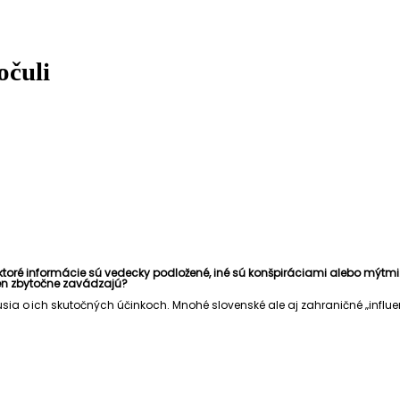
počuli
ktoré informácie sú vedecky podložené, iné sú konšpiráciami alebo mýtmi. 
é len zbytočne zavádzajú?
skusia o ich skutočných účinkoch. Mnohé slovenské ale aj zahraničné „infl