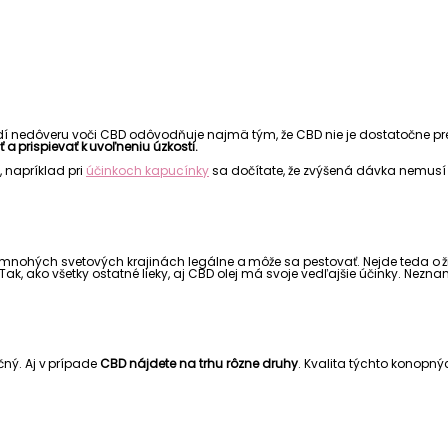
dí nedôveru voči CBD odôvodňuje najmä tým, že CBD nie je dostatočne p
 prispievať k uvoľneniu úzkosti.
, napríklad pri
účinkoch kapucínky
sa dočítate, že zvýšená dávka nemusí
v mnohých svetových krajinách legálne a môže sa pestovať. Nejde teda o 
 Tak, ako všetky ostatné lieky, aj CBD olej má svoje vedľajšie účinky. Nezna
čný. Aj v prípade
CBD nájdete na trhu rôzne druhy
. Kvalita týchto konopnýc