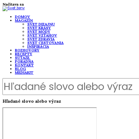
Načítava sa
DOMOV
MAGAZÍN
SVET DIZAJNU
SVET KRÁSY
SVET MÓDY
SVET VZŤAHOV
SVET ZDRAVIA
SVET CESTOVANIA
INŠPIRÁCIA
ROZHOVORY
RECEPTY
SÚŤAŽE
PORADŇA
KONTAKT
BLOG
MEDIAKIT
Hľadané slovo alebo výraz