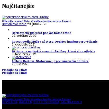
Najčítanejšie
Objavujte s nami: Toto sú najfarebnejšie miesta Európy
Horňáková Viera
29. júna 2021
Harmonický priestor pre váš home office
29. októbra 2020
Recept podľa Muža v zástere: Domáce hamburgerové žemle
6. augusta 2021
10 tipov na najlepšie romantické filmy, ktoré si zamilujete
8. februára 2022
Alžbeta Bartová: Stolovanie je pre mňa veľmi dôležité
21. júla 2021
Pridajte sa k nám
Pridajte sa k nám
To najlepšie z našej stránky
Objavujte s nami: Toto sú najfarebnejšie miesta Európy
INŠPIRÁCIA
,
MAGAZÍN
,
SVET CESTOVANIA
,
ZAUJÍMAVOSTI