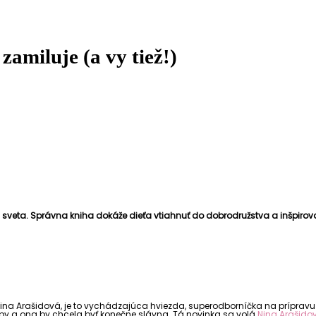
 zamiluje (a vy tiež!)
u sveta. Správna kniha dokáže dieťa vtiahnuť do dobrodružstva a inšpirova
 Nina Arašidová, je to vychádzajúca hviezda, superodborníčka na príprav
soby a ona by chcela byť konečne slávna. Tá novinka sa volá
Nina Arašido