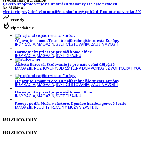
Predchádzajúci článok
Takéto spojenie veršov a ilustrácií maliarky ste ešte nevideli
Ďalší článok
Mentoringový deň vám pomôže získať nový pohľad: Posuňte sa v roku 2025
trending_up
Trendy
whatshot
Tip redakcie
Objavujte s nami: Toto sú najfarebnejšie miesta Európy
INŠPIRÁCIA
,
MAGAZÍN
,
SVET CESTOVANIA
,
ZAUJÍMAVOSTI
Harmonický priestor pre váš home office
INŠPIRÁCIA
,
MAGAZÍN
,
SVET DIZAJNU
Alžbeta Bartová: Stolovanie je pre mňa veľmi dôležité
MAGAZÍN
,
ROZHOVORY
,
UDRŽATEĽNÁ DOMÁCNOSŤ
,
ŽIVOT PODĽA HYG
Objavujte s nami: Toto sú najfarebnejšie miesta Európy
INŠPIRÁCIA
,
MAGAZÍN
,
SVET CESTOVANIA
,
ZAUJÍMAVOSTI
Harmonický priestor pre váš home office
INŠPIRÁCIA
,
MAGAZÍN
,
SVET DIZAJNU
Recept podľa Muža v zástere: Domáce hamburgerové žemle
MAGAZÍN
,
RECEPTY
,
RECEPTY MUŽA V ZÁSTERE
ROZHOVORY
ROZHOVORY