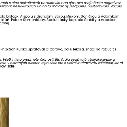
oroch s nimi niekoľkokrát pozastavila nad tým, ako majú často negatívny
 navzájom nesúvisiacich slov a to ma akoby podporilo, naštartovalo. Začala
a volá Diktátik. A spolu s druhákmi Sárou, Miškom, Soničkou a Adamkom
, vokáň. Potom Samohlásky, Spoluhlásky, kapitola Slabiky a napokon
čovej.
žkách Kubko upratoval, žil zdravo, bol u lekára, snažil sa rozlúčiť s
. Všetky tieto predmety, činnosti, títo ľudia vydávajú všelijaké zvuky a
ako v ostatných dieloch tejto série ide o veľmi interaktívnu záležitosť, ktorá
lav Holiš.