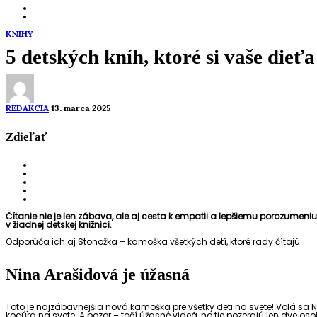
KNIHY
5 detských kníh, ktoré si vaše dieťa
REDAKCIA
13. marca 2025
Zdieľať
Čítanie nie je len zábava, ale aj cesta k empatii a lepšiemu porozumeni
v žiadnej detskej knižnici.
Odporúča ich aj Stonožka – kamoška všetkých detí, ktoré rady čítajú.
Nina Arašidová je úžasná
Toto je najzábavnejšia nová kamoška pre všetky deti na svete! Volá sa
kocúra na svete. A pozor – točí úžasné videá, no tie pozerajú len dve o