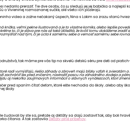
i nedarilo preraziť. Tie dve osoby, čo ju sledujú jej jej babička a najlepš
 o Vivieninej rozmaznanej sučke, ale všetci ich pozerajú.
nho videa a zožne nečakaný úspech, Nina s Lokim sa zrazu stanú hviezdam
bná knižka, veľmi pekne ilustrovaná a je to vlastne komiks, alebo lepšie pove
étne to, či je sláva pre nás až taká dôležitá, že kvôli tomu dokážeme zradiť 
 ja rozmýšľať nad tým, či je úcta k samému sebe a vernosť samému sebe rovnako
užstvá, tak máme pre vás tip na skvelú detskú sériu pre deti od piatich-š
oré radi vymýšľajú, riešia záhady a zároveň majú blízky vzťah k zvieratám a k p
zachrániť les pred zničením, nastražiť pascu na záhadného zlodeja a pátra
jdu aj niekoľko zaujímavých informácií o slávnych vynálezcoch, ktorí zmenili
i večer pred spaním čítať deťom, ktoré ešte nechodia do školy…alebo aby šk
ej školy.
 čudovali by ste sa, pretože aj diktáty sa dajú zostaviť tak, aby boli hra
rka čítania. A tak zostavila
Diktáty plné príbehov
.