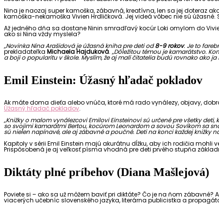
Nina je naozaj super kamoška, zábavná, kreatívna, len sa jej doteraz akos
kamoška-nekamoška Vivien Hrdličková. Jej videá vôbec nie sú úžasné. Sú
Až jedného dňa sa dostane Ninin smradľavý kocúr Loki omylom do Vivieni
ako si Nina vždy myslela?
„Novinka Nina Arašidová je úžasná kniha pre deti od
8-9 rokov
. Je to fare
prekladateľka
Michaela Hajduková
.
„Dôležitou témou je kamarátstvo. Konkr
a boji o popularitu v škole. Myslím, že aj malí čitatelia budú rovnako ako
Emil Einstein: Úžasný hľadač pokladov
Ak máte doma dieťa alebo vnúča, ktoré má rado vynálezy, objavy, dobrodr
Úžasný hľadač pokladov
.
„Knižky o malom vynálezcovi Emilovi Einsteinovi sú určené pre všetky deti, kt
so svojimi kamarátmi Bertou, kocúrom Leonardom a sovou Sovíkom sa snaží 
sú nielen napínavé, ale aj zábavné a poučné. Deti na konci každej knižky ná
Kapitoly v sérii Emil Einstein majú akurátnu dĺžku, aby ich rodičia mohl
Prispôsobená je aj veľkosť písma vhodná pre deti prvého stupňa základn
Diktáty plné príbehov (Diana Mašlejová)
Poviete si – ako sa už môžem baviť pri diktáte? Čo je na ňom zábavné? Ale
viacerých učebníc slovenského jazyka, literárna publicistka a propagáto