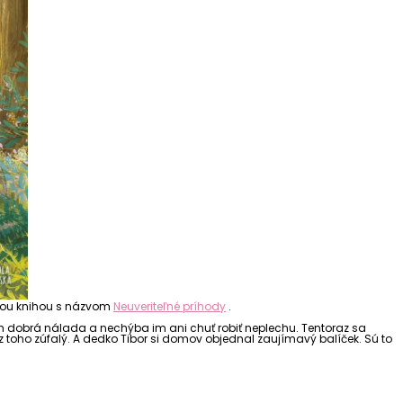
iatou knihou s názvom
Neuveriteľné príhody
.
ich dobrá nálada a nechýba im ani chuť robiť neplechu. Tentoraz sa
 z toho zúfalý. A dedko Tibor si domov objednal zaujímavý balíček. Sú to