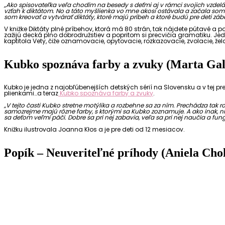
„Ako spisovateľka veľa chodím na besedy s deťmi aj v rámci svojich vzdelá
vzťah k diktátom. No a táto myšlienka vo mne akosi ostávala a začala som p
som kreovať a vytvárať diktáty, ktoré majú príbeh a ktoré budú pre deti záb
V knižke Diktáty plné príbehov, ktorá má 80 strán, tak nájdete pútavé a
zažijú decká plno dobrodružstiev a popritom si precvičia gramatiku. Je
kaptitola Vety, čiže oznamovacie, opytovacie, rozkazovacie, zvolacie, že
Kubko spoznáva farby a zvuky (Marta Ga
Kubko je jedna z najobľúbenejších detských sérií na Slovensku a v tej pre
plienkami…a teraz
Kubko spoznáva farby a zvuky
.
„V tejto časti Kubko stretne motýlika a rozbehne sa za ním. Prechádza tak roz
samozrejme majú rôzne farby, s ktorými sa Kubko zoznamuje.
A ako inak, n
sa deťom veľmi páči. Dobre sa pri nej zabavia, veľa sa pri nej naučia a fun
Knižku ilustrovala Joanna Kłos a je pre deti od 12 mesiacov.
Popík – Neuveriteľné príhody (Aniela Cho