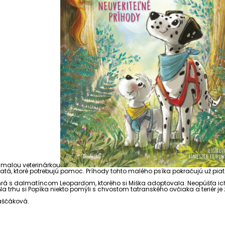
 malou veterinárkou
ieratá, ktoré potrebujú pomoc. Príhody tohto malého psíka pokračujú už p
d sa hrá s dalmatíncom Leopardom, ktorého si Miška adoptovala. Neopúšťa 
a trhu si Popíka niekto pomýli s chvostom tatranského ovčiaka a teriér je
Kaščáková.