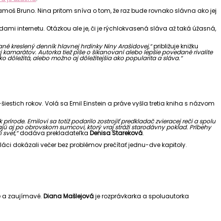
í kamoš Bruno. Nina pritom sníva o tom, že raz bude rovnako slávna ako jej
i internetu. Otázkou ale je, či je rýchlokvasená sláva až taká úžasná,
dané kreslený denník hlavnej hrdinky Niny Arašidovej,“
približuje knižku
aj kamarátov. Autorka tiež píše o šikanovaní alebo lepšie povedané rivalite
 dôležitá, alebo možno aj dôležitejšia ako popularita a sláva.“
iestich rokov. Volá sa Emil Einstein a práve vyšla tretia kniha s názvom
rírode. Emilovi sa totiž podarilo zostrojiť predkladač zvieracej reči a spolu
jú aj po obrovskom sumcovi, ktorý vraj stráži starodávny poklad.
Príbehy
 svet,“
dodáva prekladateľka
Denisa Stareková
.
oláci dokázali večer bez problémov prečítať jednu-dve kapitoly.
vé a zaujímavé.
Diana Mašlejová
je rozprávkarka a spoluautorka