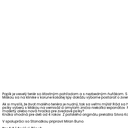
Popík je veselý teriér so šťastným pohľadom a s nezbedným ňufákom. S
Miškou sa na klinike v korune košatej lipy dokážu výborne postarať o zv
Ak si myslíš, že život malého teriéra je nudný, tak sa veľmi mýliš! Rá
psíky vyberú s Miškou na vernisáž a omylom zničia niekoľko exponátov. N
maškrty alebo nová hračka pre zvedavé psíky?
Knižka vhodná pre deti od 4 rokov. Z poľského originálu preložila Silvia 
V spolupráci so Stonožkou pripravil Milan Buno.