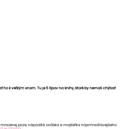
ť ho k veľkým snom. Tu je 5 tipov na knihy, ktoré by nemali chýbať
u mrazenej pizze, nápaditá osôbka a majiteľka najsmradľavejšieho
vá je úžasná
.