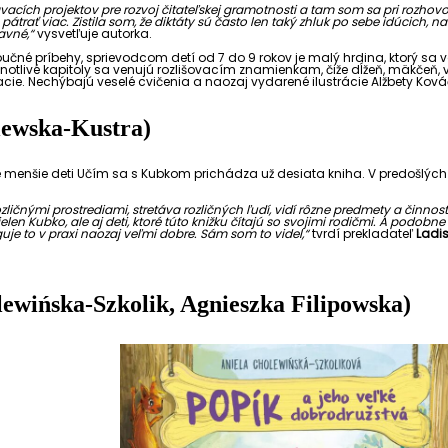
vacích projektov pre rozvoj čitateľskej gramotnosti a tam som sa pri rozhov
átrať viac. Zistila som, že diktáty sú často len taký zhluk po sebe idúcich,
avné,“
vysvetľuje autorka.
 poučné príbehy, sprievodcom detí od 7 do 9 rokov je malý hrdina, ktorý s
dnotlivé kapitoly sa venujú rozlišovacím znamienkam, čiže dĺžeň, mäkčeň
lacie. Nechýbajú veselé cvičenia a naozaj vydarené ilustrácie Alžbety Ková
lewska-Kustra)
 menšie deti Učím sa s Kubkom prichádza už desiata kniha. V predošlých kni
ličnými prostrediami, stretáva rozličných ľudí, vidí rôzne predmety a činnosti
ielen Kubko, ale aj deti, ktoré túto knižku čítajú so svojimi rodičmi. A podobne 
guje to v praxi naozaj veľmi dobre. Sám som to videl,“
tvrdí prekladateľ
Ladis
lewińska-Szkolik, Agnieszka Filipowska)