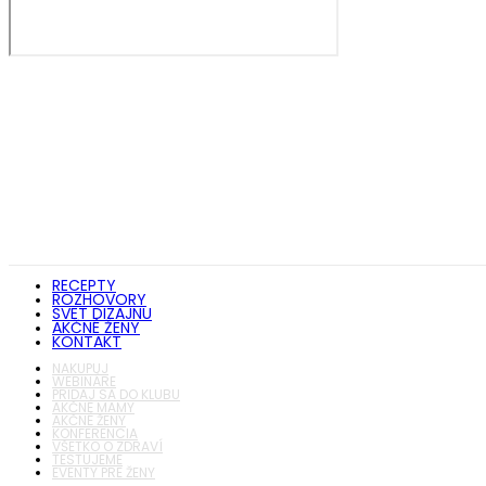
RECEPTY
ROZHOVORY
SVET DIZAJNU
AKČNÉ ŽENY
KONTAKT
NAKUPUJ
WEBINÁRE
PRIDAJ SA DO KLUBU
AKČNÉ MAMY
AKČNÉ ŽENY
KONFERENCIA
VŠETKO O ZDRAVÍ
TESTUJEME
EVENTY PRE ŽENY