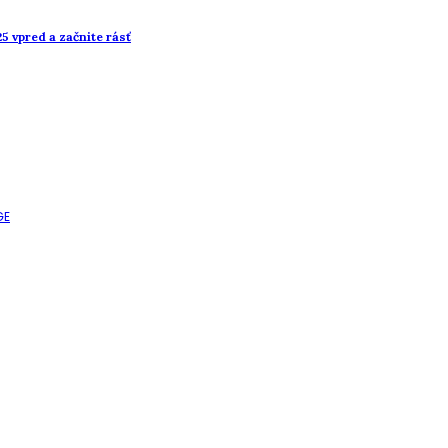
 vpred a začnite rásť
GE