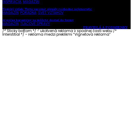
INŠPIRÁCIA
,
MAGAZÍN
Toxický vzťah: Tieto varovné signály rozhodne neignorujte
MAGAZÍN
,
PORADŇA
,
SVET VZŤAHOV
Aj počas karantény sa môžete dostať do formy
MAGAZÍN
,
TLAČOVÉ SPRÁVY
Vytvorené s láskou pre vás © Akčné ženy •
PRAVIDLÁ A PODMIENKY
/* Sticky bottom */ - ukotvená reklama v spodnej časti webu
/*
Interstitial */ - reklama medzi preklikmi “Vignetova reklama”