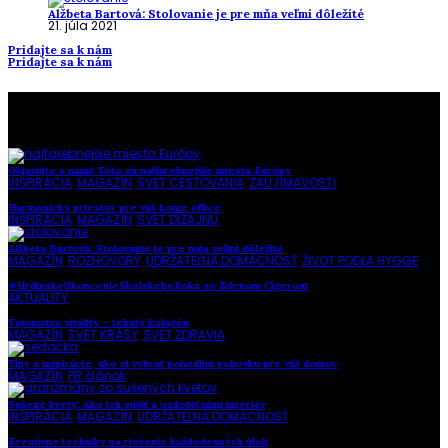
Alžbeta Bartová: Stolovanie je pre mňa veľmi dôležité
21. júla 2021
Pridajte sa k nám
Pridajte sa k nám
To najlepšie z našej stránky
Objavujte s nami: Toto sú najfarebnejšie miesta Európy
INŠPIRÁCIA
,
MAGAZÍN
,
SVET CESTOVANIA
,
ZAUJÍMAVOSTI
Harmonický priestor pre váš home office
INŠPIRÁCIA
,
MAGAZÍN
,
SVET DIZAJNU
Alžbeta Bartová: Stolovanie je pre mňa veľmi dôležité
MAGAZÍN
,
ROZHOVORY
,
UDRŽATEĽNÁ DOMÁCNOSŤ
,
ŽIVOT PODĽA HYGGE
#HrdinskeUkoncenieSkolskehoRoka so Zdenom Cígerom
AKTUALITY
Tajomstvo vitality – tekutý kolagén
MAGAZÍN
,
SVET KRÁSY
,
SVET ZDRAVIA
Tipy a inšpirácie, ako si vybrať pohodlnú pohovku pre váš domov
MAGAZÍN
,
PR článok
Sušené kvety: Ako ich sušiť a ozdobiť nimi interiér
INŠPIRÁCIA
,
MAGAZÍN
,
UDRŽATEĽNÁ DOMÁCNOSŤ
Kreatívne techniky na riešenie každodenných úloh