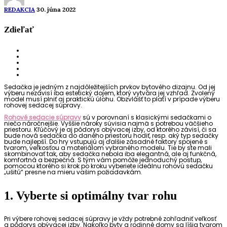
REDAKCIA
30. júna 2022
Zdieľať
Sedačka je jedným z najdôležitejších prvkov bytového dizajnu. Od jej
výberu nezávisí iba estetický dojem, ktorý vytvára jej vzhľad. Zvolený
model musí plniť aj praktickú úlohu. Obzvlášť to platí v prípade výberu
rohovej sedacej súpravy.
Rohové sedacie súpravy
sú v porovnaní s klasickými sedačkami o
niečo náročnejšie. Vyššie nároky súvisia najmä s potrebou väčšieho
priestoru. Kľúčový je aj pôdorys obývacej izby, od ktorého závisí, či sa
bude nová sedačka do daného priestoru hodiť, resp. aký typ sedačky
bude najlepší. Do hry vstupujú aj ďalšie zásadné faktory spojené s
tvarom, veľkosťou a materiálom vybraného modelu. Tie by ste mali
skombinovať tak, aby sedačka nebola iba elegantná, ale aj funkčná,
komfortná a bezpečná. S tým vám pomôže jednoduchý postup,
pomocou ktorého si krok po kroku vyberiete ideálnu rohovú sedačku
„ušitú“ presne na mieru vašim požiadavkám.
1. Vyberte si optimálny tvar rohu
Pri výbere rohovej sedacej súpravy je vždy potrebné zohľadniť veľkosť
a pôdorys obývacej izby. Nakoľko byty a rodinné domy sa líšia tvarom