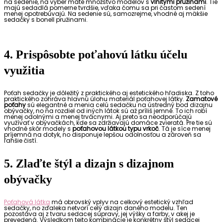
na sedenie, na výber máte množstvo modelov s
vlnitými pružinami
. Tie
majú sedadlá pomerne tvrdšie, vďaka čomu sa pri častom sedení
menej opotrebúvajú. Na sedenie sú, samozrejme, vhodné aj mäkšie
sedačky s bonell pružinami.
4. Prispôsobte poťahovú látku účelu
využitia
Poťah sedačky je dôležitý z praktického aj estetického hľadiska. Z toho
praktického zohráva hlavnú úlohu materiál poťahovej látky.
Zamatové
poťahy
sú elegantné a menia celú sedačku na ústredný bod dizajnu
obývačky, no na rozdiel od iných látok sú až príliš jemné. To ich robí
menej odolnými a menej trvácnymi. Aj preto sa neodporúčajú
využívať v obývačkách, kde sa zdržiavajú domáce zvieratá. Pre tie sú
vhodné skôr modely s
poťahovou látkou typu vrkoč
. Tá je síce menej
príjemná na dotyk, no disponuje lepšou odolnosťou a zároveň sa
ľahšie čistí.
5. Zlaďte štýl a dizajn s dizajnom
obývačky
Poťahová látka
má obrovský vplyv na celkový estetický vzhľad
sedačky, no zďaleka netvorí celý dizajn daného modelu. Ten
pozostáva aj z tvaru sedacej súpravy, jej výšky a farby, v akej je
prevedená. Výsledkom tejto kombinácie je konkrétny štýl sedacej