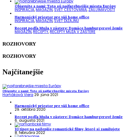
Objavujte s nami: Toto sú najfarebnejšie miesta Európy
INŠPIRÁCIA
,
MAGAZÍN
,
SVET CESTOVANIA
,
ZAUJÍMAVOSTI
Harmonický priestor pre váš home office
INŠPIRÁCIA
,
MAGAZÍN
,
SVET DIZAJNU
Recept podľa Muža v zástere: Domáce hamburgerové žemle
MAGAZÍN
,
RECEPTY
,
RECEPTY MUŽA V ZÁSTERE
ROZHOVORY
ROZHOVORY
Najčítanejšie
Objavujte s nami: Toto sú najfarebnejšie miesta Európy
Horňáková Viera
29. júna 2021
Harmonický priestor pre váš home office
29. októbra 2020
Recept podľa Muža v zástere: Domáce hamburgerové žemle
6. augusta 2021
10 tipov na najlepšie romantické filmy, ktoré si zamilujete
8. februára 2022