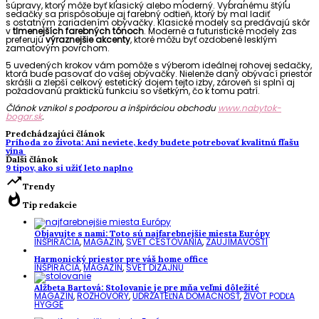
súpravy, ktorý môže byť klasický alebo moderný. Vybranému štýlu
sedačky sa prispôsobuje aj farebný odtieň, ktorý by mal ladiť
s ostatným zariadením obývačky. Klasické modely sa predávajú skôr
v
tlmenejších farebných tónoch
. Moderné a futuristické modely zas
preferujú
výraznejšie akcenty
, ktoré môžu byť ozdobené lesklým
zamatovým povrchom.
5 uvedených krokov vám pomôže s výberom ideálnej rohovej sedačky,
ktorá bude pasovať do vašej obývačky. Nielenže daný obývací priestor
skrášli a zlepší celkový estetický dojem tejto izby, zároveň si splní aj
požadovanú praktickú funkciu so všetkým, čo k tomu patrí.
Článok vznikol s podporou a inšpiráciou obchodu
www.nabytok-
bogar.sk
.
Predchádzajúci článok
Príhoda zo života: Ani neviete, kedy budete potrebovať kvalitnú fľašu
vína
Ďalší článok
9 tipov, ako si užiť leto naplno
trending_up
Trendy
whatshot
Tip redakcie
Objavujte s nami: Toto sú najfarebnejšie miesta Európy
INŠPIRÁCIA
,
MAGAZÍN
,
SVET CESTOVANIA
,
ZAUJÍMAVOSTI
Harmonický priestor pre váš home office
INŠPIRÁCIA
,
MAGAZÍN
,
SVET DIZAJNU
Alžbeta Bartová: Stolovanie je pre mňa veľmi dôležité
MAGAZÍN
,
ROZHOVORY
,
UDRŽATEĽNÁ DOMÁCNOSŤ
,
ŽIVOT PODĽA
HYGGE