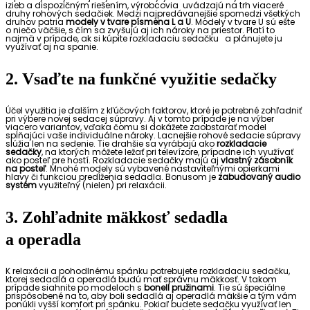
izieb a dispozičným riešením, výrobcovia
uvádzajú na trh viaceré
druhy rohových sedačiek. Medzi najpredávanejšie spomedzi všetkých
druhov patria
modely v tvare písmena L a U
. Modely v tvare U sú ešte
o niečo väčšie, s čím sa zvyšujú aj ich nároky na priestor. Platí to
najmä v prípade, ak si kúpite rozkladaciu sedačku
a plánujete ju
využívať aj na spanie.
2. Vsaďte na funkčné využitie sedačky
Účel využitia je ďalším z kľúčových faktorov, ktoré je potrebné zohľadniť
pri výbere novej sedacej súpravy. Aj v tomto prípade je na výber
viacero variantov, vďaka čomu si dokážete zaobstarať model
spĺňajúci vaše individuálne nároky. Lacnejšie rohové sedacie súpravy
slúžia len na sedenie. Tie drahšie sa vyrábajú ako
rozkladacie
sedačky
, na ktorých môžete ležať pri televízore, prípadne ich využívať
ako posteľ pre hostí. Rozkladacie sedačky majú aj
vlastný zásobník
na posteľ
. Mnohé modely sú vybavené nastaviteľnými opierkami
hlavy či funkciou predĺženia sedadla. Bonusom je
zabudovaný audio
systém
využiteľný (nielen) pri relaxácii.
3. Zohľadnite mäkkosť sedadla
a operadla
K relaxácii a pohodlnému spánku potrebujete rozkladaciu sedačku,
ktorej sedadlá a operadlá budú mať správnu mäkkosť. V takom
prípade siahnite po modeloch s
bonell pružinami
. Tie sú špeciálne
prispôsobené na to, aby boli sedadlá aj operadlá mäkšie a tým vám
ponúkli vyšší komfort pri spánku. Pokiaľ budete sedačku využívať len