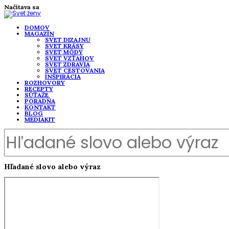
Načítava sa
DOMOV
MAGAZÍN
SVET DIZAJNU
SVET KRÁSY
SVET MÓDY
SVET VZŤAHOV
SVET ZDRAVIA
SVET CESTOVANIA
INŠPIRÁCIA
ROZHOVORY
RECEPTY
SÚŤAŽE
PORADŇA
KONTAKT
BLOG
MEDIAKIT
Hľadané slovo alebo výraz