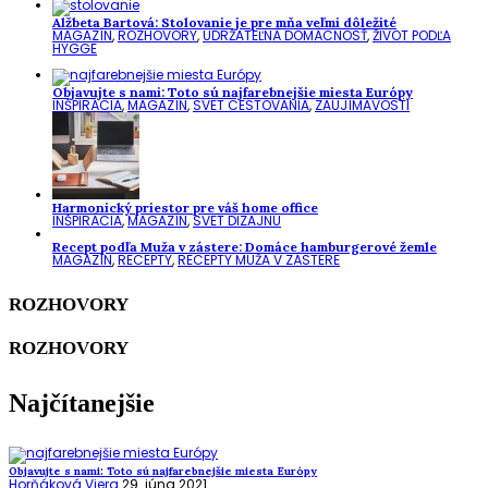
Alžbeta Bartová: Stolovanie je pre mňa veľmi dôležité
MAGAZÍN
,
ROZHOVORY
,
UDRŽATEĽNÁ DOMÁCNOSŤ
,
ŽIVOT PODĽA
HYGGE
Objavujte s nami: Toto sú najfarebnejšie miesta Európy
INŠPIRÁCIA
,
MAGAZÍN
,
SVET CESTOVANIA
,
ZAUJÍMAVOSTI
Harmonický priestor pre váš home office
INŠPIRÁCIA
,
MAGAZÍN
,
SVET DIZAJNU
Recept podľa Muža v zástere: Domáce hamburgerové žemle
MAGAZÍN
,
RECEPTY
,
RECEPTY MUŽA V ZÁSTERE
ROZHOVORY
ROZHOVORY
Najčítanejšie
Objavujte s nami: Toto sú najfarebnejšie miesta Európy
Horňáková Viera
29. júna 2021