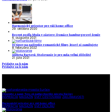
Harmonický priestor pre váš home office
29. októbra 2020
Recept podľa Muža v zástere: Domáce hamburgerové žemle
6. augusta 2021
10 tipov na najlepšie romantické filmy, ktoré si zamilujete
8. februára 2022
Alžbeta Bartová: Stolovanie je pre mňa veľmi dôležité
21. júla 2021
Pridajte sa k nám
Pridajte sa k nám
To najlepšie z našej stránky
Objavujte s nami: Toto sú najfarebnejšie miesta Európy
INŠPIRÁCIA
,
MAGAZÍN
,
SVET CESTOVANIA
,
ZAUJÍMAVOSTI
Harmonický priestor pre váš home office
INŠPIRÁCIA
,
MAGAZÍN
,
SVET DIZAJNU