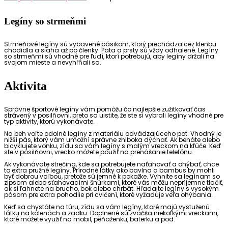
Legíny so strmeňmi
Strmeňové legíny sú vybavené pásikom, ktorý prechádza cez klenbu
chodidla a siaha až po členky. Päta a prsty sú vždy odhalené. Legíny
so strmeňmi sú vhodné pre ľudí, ktorí potrebujú, aby legíny držali na
svojom mieste a nevyhŕňali sa.
Aktivita
Správne športové legíny vám pomôžu čo najlepšie zužitkovať čas
strávený v posilňovni, preto sa uistite, že ste si vybrali legíny vhodné pre
typ aktivity, ktorú vykonávate.
Na beh voľte odolné legíny z materiálu odvádzajúceho pot. Vhodný je
nižší pás, ktorý vám umožní správne zhlboka dýchať. Ak beháte alebo
bicyklujete vonku, zídu sa vám legíny s malým vreckom na kľúče. Keď
ste v posilňovni, vrecko môžete použiť na prenášanie telefónu.
Ak vykonávate strečing, kde sa potrebujete naťahovať a ohýbať, chce
to extra pružné legíny. Prírodné látky ako bavlna a bambus by mohli
byť dobrou voľbou, pretože sú jemné k pokožke. Vyhnite sa legínam so
zipsom alebo sťahovacími šnúrkami, ktoré vás môžu nepríjemne tlačiť,
ak si ľahnete na brucho, bok alebo chrbát. Hľadajte legíny s vysokým
pásom pre extra pohodlie pri cvičení, ktoré vyžaduje veľa ohýbania.
Keď sa chystáte na túru, zídu sa vám legíny, ktoré majú vystuženú
látku na kolenách a zadku. Doplnené sú zväčša niekoľkými vreckami,
ktoré môžete využiť na mobil, peňaženku, baterku a pod.