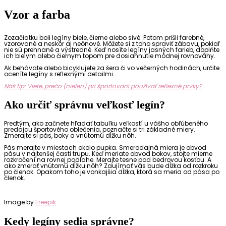
Vzor a farba
Zozačiatku boli legíny biele, čierne alebo sivé. Potom prišli farebné,
vzorované a neskôr aj neónové. Môžete si z toho spraviť zábavu, pokiaľ
nie sú prehnané a výstredné. Keď nosíte legíny jasných farieb, doplňte
ich bielym alebo čiernym topom pre dosiahnutie módnej rovnováhy.
Ak behávate alebo bicyklujete za šera či vo večerných hodinách, určite
oceníte legíny s reflexnými detailmi.
Náš tip: Viete, prečo (nielen) pri športovaní používať reflexné prvky?
Ako určiť správnu veľkosť legín?
Predtým, ako začnete hľadať tabuľku veľkostí u vášho obľúbeného
predajcu športového oblečenia, poznačte si tri základné miery.
Zmerajte si pás, boky a vnútornú dĺžku nôh.
Pás merajte v miestach okolo pupka. Smerodajná miera je obvod
pásu v najtenšej časti trupu. Keď meriate obvod bokov, stojte mierne
rozkročení na rovnej podlahe. Merajte tesne pod bedrovou kosťou. A
ako zmerať vnútornú dĺžku nôh? Zaujímať vás bude dĺžka od rozkroku
po členok. Opakom toho je vonkajšia dĺžka, ktorá sa meria od pása po
členok.
Image by
Freepik
Kedy legíny sedia správne?