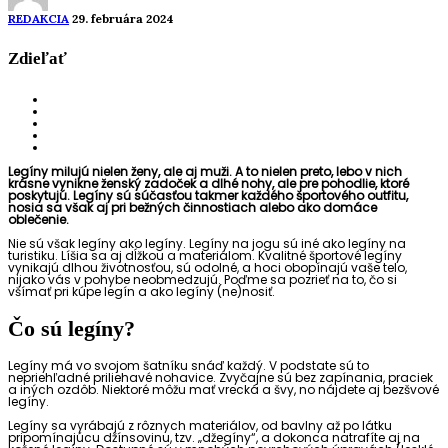
REDAKCIA
29. februára 2024
Zdieľať
Legíny milujú nielen ženy, ale aj muži. A to nielen preto, lebo v nich
krásne vynikne ženský zadoček a dlhé nohy, ale pre pohodlie, ktoré
poskytujú. Legíny sú súčasťou takmer každého športového outfitu,
nosia sa však aj pri bežných činnostiach alebo ako domáce
oblečenie.
Nie sú však legíny ako legíny. Legíny na jogu sú iné ako legíny na
turistiku. Líšia sa aj dĺžkou a materiálom. Kvalitné športové legíny
vynikajú dlhou životnosťou, sú odolné, a hoci obopínajú vaše telo,
nijako vás v pohybe neobmedzujú. Poďme sa pozrieť na to, čo si
všímať pri kúpe legín a ako legíny (ne)nosiť.
Čo sú legíny?
Legíny má vo svojom šatníku snáď každý. V podstate sú to
nepriehľadné priliehavé nohavice. Zvyčajne sú bez zapínania, praciek
a iných ozdôb. Niektoré môžu mať vrecká a švy, no nájdete aj bezšvové
legíny.
Legíny sa vyrábajú z rôznych materiálov, od bavlny až po látku
pripomínajúcu džínsovinu, tzv. „džegíny“, a dokonca natrafíte aj na