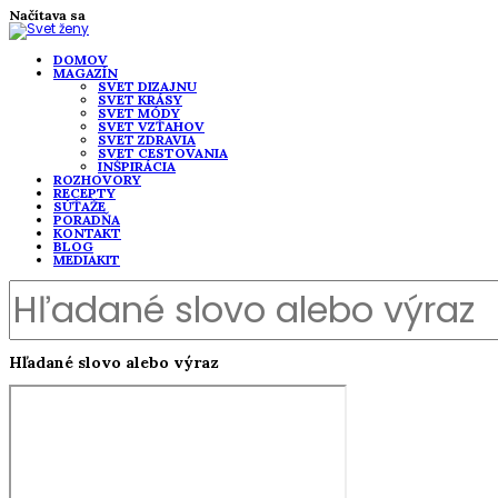
Načítava sa
DOMOV
MAGAZÍN
SVET DIZAJNU
SVET KRÁSY
SVET MÓDY
SVET VZŤAHOV
SVET ZDRAVIA
SVET CESTOVANIA
INŠPIRÁCIA
ROZHOVORY
RECEPTY
SÚŤAŽE
PORADŇA
KONTAKT
BLOG
MEDIAKIT
Hľadané slovo alebo výraz