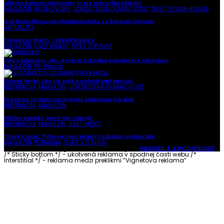
Alžbeta Bartová: Stolovanie je pre mňa veľmi dôležité
MAGAZÍN
,
ROZHOVORY
,
UDRŽATEĽNÁ DOMÁCNOSŤ
,
ŽIVOT PODĽA HYGGE
#HrdinskeUkoncenieSkolskehoRoka so Zdenom Cígerom
AKTUALITY
Tajomstvo vitality – tekutý kolagén
MAGAZÍN
,
SVET KRÁSY
,
SVET ZDRAVIA
Tipy a inšpirácie, ako si vybrať pohodlnú pohovku pre váš domov
MAGAZÍN
,
PR článok
Sušené kvety: Ako ich sušiť a ozdobiť nimi interiér
INŠPIRÁCIA
,
MAGAZÍN
,
UDRŽATEĽNÁ DOMÁCNOSŤ
Kreatívne techniky na riešenie každodenných úloh
INŠPIRÁCIA
,
MAGAZÍN
Módne doplnky, ktoré vás zahrejú
INŠPIRÁCIA
,
MAGAZÍN
,
SVET MÓDY
Toxický vzťah: Tieto varovné signály rozhodne neignorujte
MAGAZÍN
,
PORADŇA
,
SVET VZŤAHOV
Vytvorené s láskou pre vás © Akčné ženy •
PRAVIDLÁ A PODMIENKY
/* Sticky bottom */ - ukotvená reklama v spodnej časti webu
/*
Interstitial */ - reklama medzi preklikmi “Vignetova reklama”