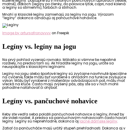
kožené legíny. Dostupné sú v mnohých povrchových úpravách (lesklé,
matné), dĺžkach (legíny po členky, do polovice lýtok, capri, nad kolená
a legíny so strmeňmi), farbách a strihoch.
Mnohí si klasické legíny zamieňajú za legíny na jogu. Výrazom
“legíny” dokonca označujú aj pančuchové nohavice.
Image by artursafronovvvv
on Freepik
Legíny vs. legíny na jogu
Na prvý pohľad vyzerajú rovnako. Málokto si všimne tie nepatrné
rozdiely, no predsa tam sú. Ak hľadáte legíny na jogu, určite sa
neuspokojíte s klasickými legínami.
Legíny na jogu alebo športové legíny sú zvyčajne navrhnuté špeciálne
na cvičenie, takže môžu byť vyrobené s ohľadom na funkcie zvyšujúce
výkon. Môžu byť vyrobené z materiálov odvádzajúcich pot, môžu mať
vrecká na kľúče. Často majú zvýšený pás, aby ste sa v nich mohli
pohodlne naťahovať či ohýbať.
Legíny vs. pančuchové nohavice
Keby ste vedľa seba položili pančuchové nohavice a legíny, ihneď by
ste videli rozdiel. A predsa sa pančuchovým nohaviciam často hovorí
legíny. Legíny sú nepriehľadné, dokonca aj
lacné dámske legíny
.
Zatiaľ čo pančucháče majú určitý stupeň priehľadnosti. Dokonca aj v