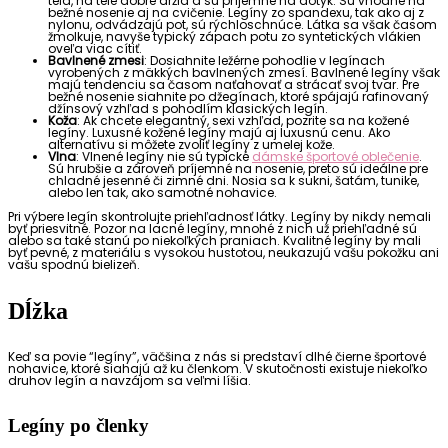
tela, na tele dobre držia a sú príjemné na dotyk. Sú vhodné na
bežné nosenie aj na cvičenie. Legíny zo spandexu, tak ako aj z
nylonu, odvádzajú pot, sú rýchloschnúce. Látka sa však časom
žmolkuje, navyše typický zápach potu zo syntetických vlákien
oveľa viac cítiť.
Bavlnené zmesi
: Dosiahnite ležérne pohodlie v legínach
vyrobených z mäkkých bavlnených zmesí. Bavlnené legíny však
majú tendenciu sa časom naťahovať a strácať svoj tvar. Pre
bežné nosenie siahnite po džegínach, ktoré spájajú rafinovaný
džínsový vzhľad s pohodlím klasických legín.
Koža
: Ak chcete elegantný, sexi vzhľad, pozrite sa na kožené
legíny. Luxusné kožené legíny majú aj luxusnú cenu. Ako
alternatívu si môžete zvoliť legíny z umelej kože.
Vlna
: Vlnené legíny nie sú typické
dámske športové oblečenie
.
Sú hrubšie a zároveň príjemné na nosenie, preto sú ideálne pre
chladné jesenné či zimné dni. Nosia sa k sukni, šatám, tunike,
alebo len tak, ako samotné nohavice.
Pri výbere legín skontrolujte priehľadnosť látky. Legíny by nikdy nemali
byť priesvitné. Pozor na lacné legíny, mnohé z nich už priehľadné sú
alebo sa také stanú po niekoľkých praniach. Kvalitné legíny by mali
byť pevné, z materiálu s vysokou hustotou, neukazujú vašu pokožku ani
vašu spodnú bielizeň.
Dĺžka
Keď sa povie “legíny”, väčšina z nás si predstaví dlhé čierne športové
nohavice, ktoré siahajú až ku členkom. V skutočnosti existuje niekoľko
druhov legín a navzájom sa veľmi líšia.
Legíny po členky