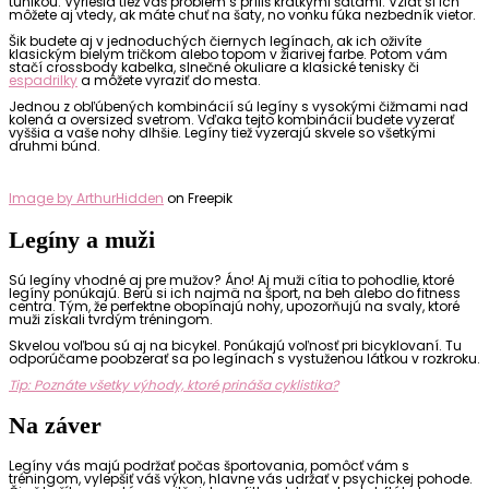
tunikou. Vyriešia tiež váš problém s príliš krátkymi šatami. Vziať si ich
môžete aj vtedy, ak máte chuť na šaty, no vonku fúka nezbedník vietor.
Šik budete aj v jednoduchých čiernych legínach, ak ich oživíte
klasickým bielym tričkom alebo topom v žiarivej farbe. Potom vám
stačí crossbody kabelka, slnečné okuliare a klasické tenisky či
espadrilky
a môžete vyraziť do mesta.
Jednou z obľúbených kombinácií sú legíny s vysokými čižmami nad
kolená a oversized svetrom. Vďaka tejto kombinácii budete vyzerať
vyššia a vaše nohy dlhšie. Legíny tiež vyzerajú skvele so všetkými
druhmi búnd.
Image by ArthurHidden
on Freepik
Legíny a muži
Sú legíny vhodné aj pre mužov? Áno! Aj muži cítia to pohodlie, ktoré
legíny ponúkajú. Berú si ich najmä na šport, na beh alebo do fitness
centra. Tým, že perfektne obopínajú nohy, upozorňujú na svaly, ktoré
muži získali tvrdým tréningom.
Skvelou voľbou sú aj na bicykel. Ponúkajú voľnosť pri bicyklovaní. Tu
odporúčame poobzerať sa po legínach s vystuženou látkou v rozkroku.
Tip: Poznáte všetky výhody, ktoré prináša cyklistika?
Na záver
Legíny vás majú podržať počas športovania, pomôcť vám s
tréningom, vylepšiť váš výkon, hlavne vás udržať v psychickej pohode.