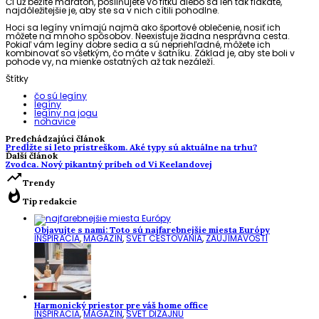
Či už bežíte maratón, posilňujete vo fitku alebo sa len tak flákate,
najdôležitejšie je, aby ste sa v nich cítili pohodlne.
Hoci sa legíny vnímajú najmä ako športové oblečenie, nosiť ich
môžete na mnoho spôsobov. Neexistuje žiadna nesprávna cesta.
Pokiaľ vám legíny dobre sedia a sú nepriehľadné, môžete ich
kombinovať so všetkým, čo máte v šatníku. Základ je, aby ste boli v
pohode vy, na mienke ostatných až tak nezáleží.
Štítky
čo sú legíny
legíny
legíny na jogu
nohavice
Predchádzajúci článok
Predĺžte si leto prístreškom. Aké typy sú aktuálne na trhu?
Ďalší článok
Zvodca. Nový pikantný príbeh od Vi Keelandovej
trending_up
Trendy
whatshot
Tip redakcie
Objavujte s nami: Toto sú najfarebnejšie miesta Európy
INŠPIRÁCIA
,
MAGAZÍN
,
SVET CESTOVANIA
,
ZAUJÍMAVOSTI
Harmonický priestor pre váš home office
INŠPIRÁCIA
,
MAGAZÍN
,
SVET DIZAJNU