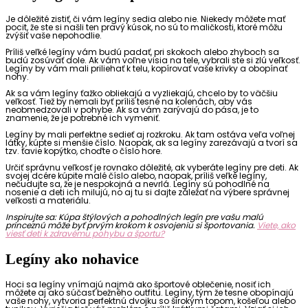
Je dôležité zistiť, či vám legíny sedia alebo nie. Niekedy môžete mať
pocit, že ste si našli ten pravý kúsok, no sú to maličkosti, ktoré môžu
zvýšiť vaše nepohodlie.
Príliš veľké legíny vám budú padať, pri skokoch alebo zhyboch sa
budú zosúvať dole. Ak vám voľne visia na tele, vybrali ste si zlú veľkosť.
Legíny by vám mali priliehať k telu, kopírovať vaše krivky a obopínať
nohy.
Ak sa vám legíny ťažko obliekajú a vyzliekajú, chcelo by to väčšiu
veľkosť. Tiež by nemali byť príliš tesné na kolenách, aby vás
neobmedzovali v pohybe. Ak sa vám zarývajú do pása, je to
znamenie, že je potrebné ich vymeniť.
Legíny by mali perfektne sedieť aj rozkroku. Ak tam ostáva veľa voľnej
látky, kúpte si menšie číslo. Naopak, ak sa legíny zarezávajú a tvorí sa
tzv. ťavie kopýtko, choďte o číslo hore.
Určiť správnu veľkosť je rovnako dôležité, ak vyberáte legíny pre deti. Ak
svojej dcére kúpite malé číslo alebo, naopak, príliš veľké legíny,
nečudujte sa, že je nespokojná a nevrlá. Legíny sú pohodlné na
nosenie a deti ich milujú, no aj tu si dajte záležať na výbere správnej
veľkosti a materiálu.
Inspirujte sa: Kúpa štýlových a pohodlných legín pre vašu malú
princeznú môže byť prvým krokom k osvojeniu si športovania.
Viete, ako
viesť deti k zdravému pohybu a športu?
Legíny ako nohavice
Hoci sa legíny vnímajú najmä ako športové oblečenie, nosiť ich
môžete aj ako súčasť bežného outfitu. Legíny, tým že tesne obopínajú
vaše nohy, vytvoria perfektnú dvojku so širokým topom, košeľou alebo