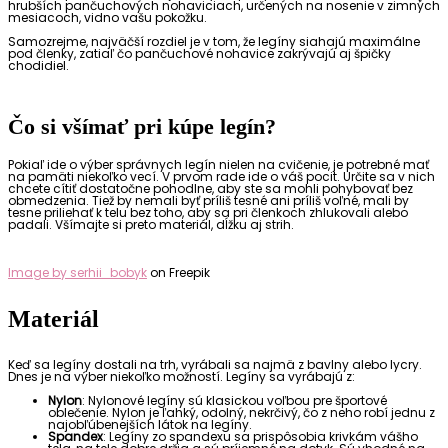
hrubších pančuchových nohaviciach, určených na nosenie v zimných
mesiacoch, vidno vašu pokožku.
Samozrejme, najväčší rozdiel je v tom, že legíny siahajú maximálne
pod členky, zatiaľ čo pančuchové nohavice zakrývajú aj špičky
chodidiel.
Čo si všímať pri kúpe legín?
Pokiaľ ide o výber správnych legín nielen na cvičenie, je potrebné mať
na pamäti niekoľko vecí. V prvom rade ide o váš pocit. Určite sa v nich
chcete cítiť dostatočne pohodlne, aby ste sa mohli pohybovať bez
obmedzenia. Tiež by nemali byť príliš tesné ani príliš voľné, mali by
tesne priliehať k telu bez toho, aby sa pri členkoch zhlukovali alebo
padali. Všímajte si preto materiál, dĺžku aj strih.
Image by serhii_bobyk
on Freepik
Materiál
Keď sa legíny dostali na trh, vyrábali sa najmä z bavlny alebo lycry.
Dnes je na výber niekoľko možností. Legíny sa vyrábajú z:
Nylon
: Nylonové legíny sú klasickou voľbou pre športové
oblečenie. Nylon je ľahký, odolný, nekrčivý, čo z neho robí jednu z
najobľúbenejších látok na legíny.
Spandex
: Legíny zo spandexu sa prispôsobia krivkám vášho