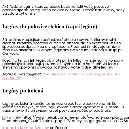
Ak hľadáte legíny, ktoré zaručene budú lichotiť vašej postave,
poobzerajte sa po legínach po členky. Siahajú tesne nad členky, nohy
sa zdajú byť dlhšie.
Legíny do polovice stehien (capri legíny)
Sú ideálne v teplejšom počasí, keď chcete, aby vaše členky mohli
dýchať. Perfektný športový outfit dosiahnete, ak ich skombinujete so
športovou podprsenkou a crop topom. Prednosť im dávajú aj nízke
ženy ako alternatívu k dlhým legínam, tieto sa im však nezhlukujú pri
členkoch.
Pozor na tento strih legín, ak máte plnšie lýtka. Tým, že legíny končia v
polovici lýtok, priťahujú pozornosť iných na túto časť nôh. Ak teda nie
ste veľmi spokojní so svojou postavou, voľte radšej dlhé legíny.
Mohlo by vás zaujímať:
Poznáte príčiny obezity a zdravé spôsoby, ako
schudnúť?
Legíny po kolená
Legíny po kolená končia tesne nad alebo tesne pod kolenami. Sú
ideálne na bicykel, tanec, jogu, cvičenie alebo gymnastiku. Umožňujú
väčšiu flexibilitu pri cvičení a tiež poskytujú väčšiu priedušnosť.
Image by KamranAydinov
on Freepik