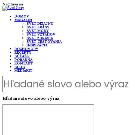
Načítava sa
DOMOV
MAGAZÍN
SVET DIZAJNU
SVET KRÁSY
SVET MÓDY
SVET VZŤAHOV
SVET ZDRAVIA
SVET CESTOVANIA
INŠPIRÁCIA
ROZHOVORY
RECEPTY
SÚŤAŽE
PORADŇA
KONTAKT
BLOG
MEDIAKIT
Hľadané slovo alebo výraz