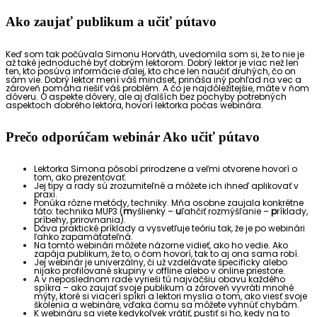
Ako zaujať publikum a učiť pútavo
Keď som tak počúvala Simonu Horváth, uvedomila som si, že to nie je
až také jednoduché byť dobrým lektorom. Dobrý lektor je viac než len
ten, kto posúva informácie ďalej, kto chce len naučiť druhých, čo on
sám vie. Dobrý lektor mení váš mindset, prináša iný pohľad na vec a
zároveň pomáha riešiť váš problém. A čo je najdôležitejšie, máte v ňom
dôveru. O aspekte dôvery, ale aj ďalších bez pochyby potrebných
aspektoch dobrého lektora, hovorí lektorka počas webinára.
Prečo odporúčam webinár Ako učiť pútavo
Lektorka Simona pôsobí prirodzene a veľmi otvorene hovorí o
tom, ako prezentovať.
Jej tipy a rady sú zrozumiteľné a môžete ich ihneď aplikovať v
praxi.
Ponúka rôzne metódy, techniky. Mňa osobne zaujala konkrétne
táto: technika MUP3 (
m
yšlienky –
u
ľahčiť rozmýšľanie –
p
ríklady,
príbehy, prirovnania).
Dáva praktické príklady a vysvetľuje teóriu tak, že je po webinári
ľahko zapamätateľná.
Na tomto webinári môžete názorne vidieť, ako ho vedie. Ako
zapája publikum, že to, o čom hovorí, tak to aj ona sama robí.
Jej webinár je univerzálny, či už vzdelávate špecificky alebo
nijako profilované skupiny v offline alebo v online priestore.
A v neposlednom rade vyrieši tú najväčšiu obavu každého
spíkra – ako zaujať svoje publikum a zároveň vyvráti mnohé
mýty, ktoré si viacerí spíkri a lektori myslia o tom, ako viesť svoje
školenia a webináre, vďaka čomu sa môžete vyhnúť chybám.
K webináru sa viete kedykoľvek vrátiť, pustiť si ho, kedy na to