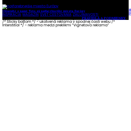
H
Objavujte s nami: Toto sú najfarebnejšie miesta Európy
I
INŠPIRÁCIA
,
MAGAZÍN
,
SVET CESTOVANIA
,
ZAUJÍMAVOSTI
Vytvorené s láskou pre vás © Akčné ženy •
PRAVIDLÁ A PODMIENKY
/* Sticky bottom */ - ukotvená reklama v spodnej časti webu
/*
Interstitial */ - reklama medzi preklikmi “Vignetova reklama”