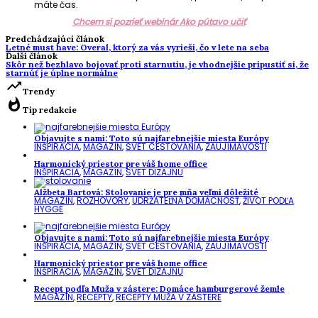
máte čas.
Chcem si pozrieť webinár Ako pútavo učiť
Predchádzajúci článok
Letné must have: Overal, ktorý za vás vyrieši, čo v lete na seba
Ďalší článok
Skôr než bezhlavo bojovať proti starnutiu, je vhodnejšie pripustiť si, že
starnúť je úplne normálne
trending_up
Trendy
whatshot
Tip redakcie
Objavujte s nami: Toto sú najfarebnejšie miesta Európy
INŠPIRÁCIA
,
MAGAZÍN
,
SVET CESTOVANIA
,
ZAUJÍMAVOSTI
Harmonický priestor pre váš home office
INŠPIRÁCIA
,
MAGAZÍN
,
SVET DIZAJNU
Alžbeta Bartová: Stolovanie je pre mňa veľmi dôležité
MAGAZÍN
,
ROZHOVORY
,
UDRŽATEĽNÁ DOMÁCNOSŤ
,
ŽIVOT PODĽA
HYGGE
Objavujte s nami: Toto sú najfarebnejšie miesta Európy
INŠPIRÁCIA
,
MAGAZÍN
,
SVET CESTOVANIA
,
ZAUJÍMAVOSTI
Harmonický priestor pre váš home office
INŠPIRÁCIA
,
MAGAZÍN
,
SVET DIZAJNU
Recept podľa Muža v zástere: Domáce hamburgerové žemle
MAGAZÍN
,
RECEPTY
,
RECEPTY MUŽA V ZÁSTERE