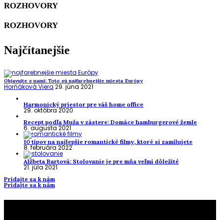
ROZHOVORY
ROZHOVORY
Najčítanejšie
Objavujte s nami: Toto sú najfarebnejšie miesta Európy
Horňáková Viera
29. júna 2021
Harmonický priestor pre váš home office
29. októbra 2020
Recept podľa Muža v zástere: Domáce hamburgerové žemle
6. augusta 2021
10 tipov na najlepšie romantické filmy, ktoré si zamilujete
8. februára 2022
Alžbeta Bartová: Stolovanie je pre mňa veľmi dôležité
21. júla 2021
Pridajte sa k nám
Pridajte sa k nám
To najlepšie z našej stránky