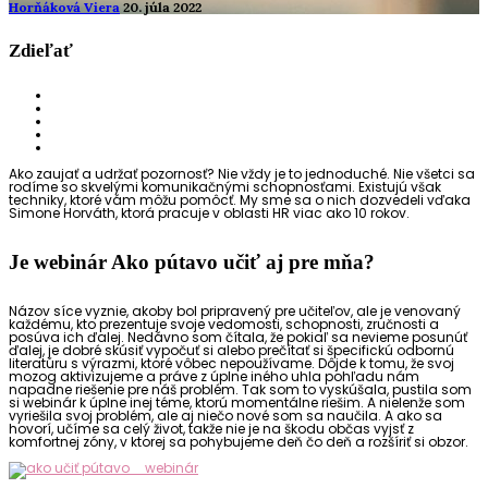
Horňáková Viera
20. júla 2022
Zdieľať
Ako zaujať a udržať pozornosť? Nie vždy je to jednoduché. Nie všetci sa
rodíme so skvelými komunikačnými schopnosťami. Existujú však
techniky, ktoré vám môžu pomôcť. My sme sa o nich dozvedeli vďaka
Simone Horváth, ktorá pracuje v oblasti HR viac ako 10 rokov.
Je webinár Ako pútavo učiť aj pre mňa?
Názov síce vyznie, akoby bol pripravený pre učiteľov, ale je venovaný
každému, kto prezentuje svoje vedomosti, schopnosti, zručnosti a
posúva ich ďalej. Nedávno som čítala, že pokiaľ sa nevieme posunúť
ďalej, je dobré skúsiť vypočuť si alebo prečítať si špecifickú odbornú
literatúru s výrazmi, ktoré vôbec nepoužívame. Dôjde k tomu, že svoj
mozog aktivizujeme a práve z úplne iného uhla pohľadu nám
napadne riešenie pre náš problém. Tak som to vyskúšala, pustila som
si webinár k úplne inej téme, ktorú momentálne riešim. A nielenže som
vyriešila svoj problém, ale aj niečo nové som sa naučila. A ako sa
hovorí, učíme sa celý život, takže nie je na škodu občas vyjsť z
komfortnej zóny, v ktorej sa pohybujeme deň čo deň a rozšíriť si obzor.