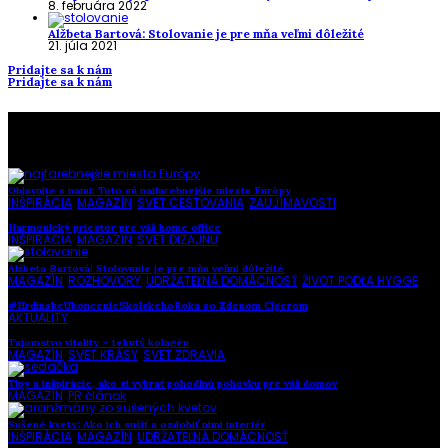
8. februára 2022
Alžbeta Bartová: Stolovanie je pre mňa veľmi dôležité
21. júla 2021
Pridajte sa k nám
Pridajte sa k nám
To najlepšie z našej stránky
Objavujte s nami: Toto sú najfarebnejšie miesta Európy
INŠPIRÁCIA
,
MAGAZÍN
,
SVET CESTOVANIA
,
ZAUJÍMAVOSTI
Harmonický priestor pre váš home office
INŠPIRÁCIA
,
MAGAZÍN
,
SVET DIZAJNU
Alžbeta Bartová: Stolovanie je pre mňa veľmi dôležité
MAGAZÍN
,
ROZHOVORY
,
UDRŽATEĽNÁ DOMÁCNOSŤ
,
ŽIVOT PODĽA HYGGE
#HrdinskeUkoncenieSkolskehoRoka so Zdenom Cígerom
AKTUALITY
Tajomstvo vitality – tekutý kolagén
MAGAZÍN
,
SVET KRÁSY
,
SVET ZDRAVIA
Tipy a inšpirácie, ako si vybrať pohodlnú pohovku pre váš domov
MAGAZÍN
,
PR článok
Sušené kvety: Ako ich sušiť a ozdobiť nimi interiér
INŠPIRÁCIA
,
MAGAZÍN
,
UDRŽATEĽNÁ DOMÁCNOSŤ