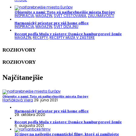
Objavujte s nami: Toto sú najfarebnejšie miesta Európy
INŠPIRÁCIA
,
MAGAZÍN
,
SVET CESTOVANIA
,
ZAUJÍMAVOSTI
Harmonický priestor pre váš home office
INŠPIRÁCIA
,
MAGAZÍN
,
SVET DIZAJNU
Recept podľa Muža v zástere: Domáce hamburgerové žemle
MAGAZÍN
,
RECEPTY
,
RECEPTY MUŽA V ZÁSTERE
ROZHOVORY
ROZHOVORY
Najčítanejšie
Objavujte s nami: Toto sú najfarebnejšie miesta Európy
Horňáková Viera
29. júna 2021
Harmonický priestor pre váš home office
29. októbra 2020
Recept podľa Muža v zástere: Domáce hamburgerové žemle
6. augusta 2021
10 tipov na najlepšie romantické filmy, ktoré si zamilujete