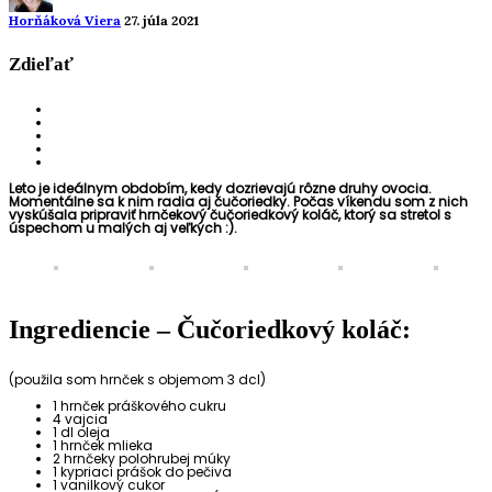
Horňáková Viera
27. júla 2021
Zdieľať
Leto je ideálnym obdobím, kedy dozrievajú rôzne druhy ovocia.
Momentálne sa k nim radia aj čučoriedky. Počas víkendu som z nich
vyskúšala pripraviť hrnčekový čučoriedkový koláč, ktorý sa stretol s
úspechom u malých aj veľkých :).
Ingrediencie – Čučoriedkový koláč:
(použila som hrnček s objemom 3 dcl)
1 hrnček práškového cukru
4 vajcia
1 dl oleja
1 hrnček mlieka
2 hrnčeky polohrubej múky
1 kypriaci prášok do pečiva
1 vanilkový cukor