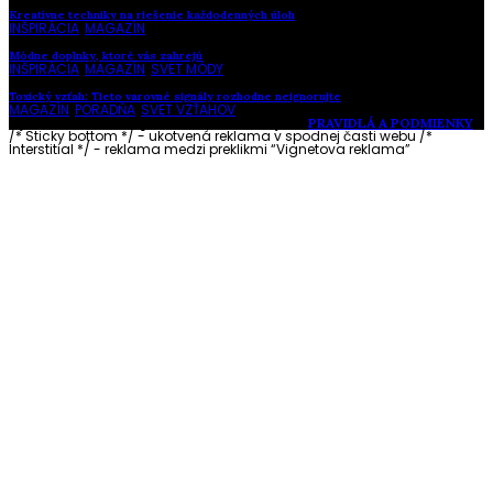
Kreatívne techniky na riešenie každodenných úloh
INŠPIRÁCIA
,
MAGAZÍN
Módne doplnky, ktoré vás zahrejú
INŠPIRÁCIA
,
MAGAZÍN
,
SVET MÓDY
Toxický vzťah: Tieto varovné signály rozhodne neignorujte
MAGAZÍN
,
PORADŇA
,
SVET VZŤAHOV
Vytvorené s láskou pre vás © Akčné ženy •
PRAVIDLÁ A PODMIENKY
/* Sticky bottom */ - ukotvená reklama v spodnej časti webu
/*
Interstitial */ - reklama medzi preklikmi “Vignetova reklama”