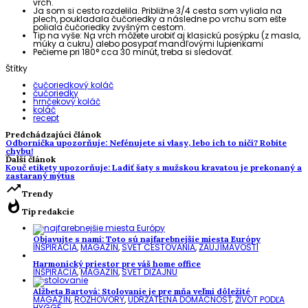
vrch.
Ja som si cesto rozdelila. Približne 3/4 cesta som vyliala na
plech, poukladala čučoriedky a následne po vrchu som ešte
poliala čučoriedky zvyšným cestom.
Tip na vyše: Na vrch môžete urobiť aj klasickú posýpku (z masla,
múky a cukru) alebo posypať mandľovými lupienkami
Pečieme pri 180° cca 30 minút, treba si sledovať.
Štítky
čučoriedkový koláč
čučoriedky
hrnčekový koláč
koláč
recept
Predchádzajúci článok
Odborníčka upozorňuje: Nefénujete si vlasy, lebo ich to ničí? Robíte
chybu!
Ďalší článok
Kouč etikety upozorňuje: Ladiť šaty s mužskou kravatou je prekonaný a
zastaraný mýtus
trending_up
Trendy
whatshot
Tip redakcie
Objavujte s nami: Toto sú najfarebnejšie miesta Európy
INŠPIRÁCIA
,
MAGAZÍN
,
SVET CESTOVANIA
,
ZAUJÍMAVOSTI
Harmonický priestor pre váš home office
INŠPIRÁCIA
,
MAGAZÍN
,
SVET DIZAJNU
Alžbeta Bartová: Stolovanie je pre mňa veľmi dôležité
MAGAZÍN
,
ROZHOVORY
,
UDRŽATEĽNÁ DOMÁCNOSŤ
,
ŽIVOT PODĽA
HYGGE