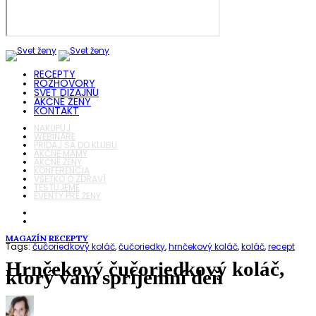
RECEPTY
ROZHOVORY
SVET DIZAJNU
AKČNÉ ŽENY
KONTAKT
NAKUPUJ
WEBINÁRE
PRIDAJ SA DO KLUBU
AKČNÉ MAMY
AKČNÉ ŽENY
KONFERENCIA
VŠETKO O ZDRAVÍ
TESTUJEME
EVENTY PRE ŽENY
MAGAZÍN
RECEPTY
Tags:
čučoriedkový koláč
,
čučoriedky
,
hrnčekový koláč
,
koláč
,
recept
Hrnčekový čučoriedkový koláč,
ktorý vám spríjemní deň