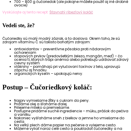
700 – 800 g čučoriedok (ale pokojne môžete použiť aj iné drobné
ovocie)
Vyskúšajte aj tento recept:
Šťavnatý ríbezľový koláč
Vedeli ste, že?
Čučoriedky sú malý modrý zázrak, a to doslova. Okrem toho, že sú
zdrojom vitamínu C sú takisto bohatým zdrojom:
antioxidantov – preventívne pôsobia proti nádorovým
ochoreniam
stopových prvkov (predovšetkým železo, mangán, meď) – čo
ocenia tí, ktorých trápi anémia alebo potrebujú udržiavať zdravý
cievny systém
vlákniny – pomáhajú pri vylučovaní toxínov z tela, upravujú
zápchu aj hnačku
organických kyselín – upokojujú nervy.
Postup – Čučoriedkový koláč:
Najprv vymiešame žĺtky s cukrom do peny.
Pridáme olej a šľaháme ďalej.
Prilejeme mlieko a premiešame.
Postupne pridáme suché ingrediencie – múku, prášok do pečiva
a vanilku.
Nakoniec vyšľaháme sneh z bielkov a jemne ho vmiešame do
cesta.
Na veľký plech dáme papier na pečenie a vylejeme cesto.
Môžeme vyliať naraz celé cesto a poukladať čučoriedky a na