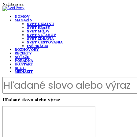
Načítava sa
DOMOV
MAGAZÍN
SVET DIZAJNU
SVET KRÁSY
SVET MÓDY
SVET VZŤAHOV
SVET ZDRAVIA
SVET CESTOVANIA
INŠPIRÁCIA
ROZHOVORY
RECEPTY
SÚŤAŽE
PORADŇA
KONTAKT
BLOG
MEDIAKIT
Hľadané slovo alebo výraz