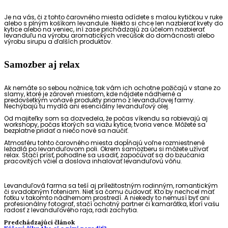
Je na vás, či z tohto čarovného miesta odídete s malou kytičkou v ruke
alebo s plným košíkom levandule. Niekto si chce len nazbierať kvety do
kytice alebo na veniec, iní zase prichádzajú za účelom nazbierať
levanduľu na výrobu aromatických vrecúšok do domácnosti alebo
výrobu sirupu a ďalších produktov.
Samozber aj relax
Ak nemáte so sebou nožnice, tak vám ich ochotne požičajú v stane zo
slamy, ktoré je zároveň miestom, kde nájdete nádherné a
predovšetkým voňavé produkty priamo z levanduľovej farmy.
Nechýbajú tu mydlá ani esenciálny levanduľový olej.
Od majiteľky som sa dozvedela, že počas víkendu sa robievajú aj
workshopy, počas ktorých sa viažu kytice, tvoria vence. Môžete sa
bezplatne pridať a niečo nové sa naučiť.
Atmosféru tohto čarovného miesta dopĺňajú voľne rozmiestnené
ležadlá po levanduľovom poli. Okrem samozberu si môžete užívať
relax. Stačí prísť, pohodlne sa usadiť, započúvať sa do bzučania
pracovitých včiel a doslova inhalovať levanduľovú vôňu.
Levanduľová farma sa teší aj príležitostným rodinným, romantickým
či svadobným foteniam. Niet sa čomu čudovať. Kto by nechcel mať
fotku v takomto nádhernom prostredí. A niekedy to nemusí byť ani
profesionálny fotograf, stačí ochotný partner či kamarátka, ktorí vašu
radosť z levanduľového raja, radi zachytia.
Predchádzajúci článok