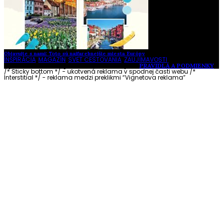
Objavujte s nami: Toto sú najfarebnejšie miesta Európy
INŠPIRÁCIA
,
MAGAZÍN
,
SVET CESTOVANIA
,
ZAUJÍMAVOSTI
Vytvorené s láskou pre vás © Akčné ženy •
PRAVIDLÁ A PODMIENKY
/* Sticky bottom */ - ukotvená reklama v spodnej časti webu
/*
Interstitial */ - reklama medzi preklikmi “Vignetova reklama”