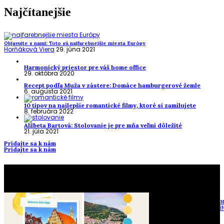
Najčítanejšie
Objavujte s nami: Toto sú najfarebnejšie miesta Európy
Horňáková Viera
29. júna 2021
Harmonický priestor pre váš home office
29. októbra 2020
Recept podľa Muža v zástere: Domáce hamburgerové žemle
6. augusta 2021
10 tipov na najlepšie romantické filmy, ktoré si zamilujete
8. februára 2022
Alžbeta Bartová: Stolovanie je pre mňa veľmi dôležité
21. júla 2021
Pridajte sa k nám
Pridajte sa k nám
To najlepšie z našej stránky
H
I