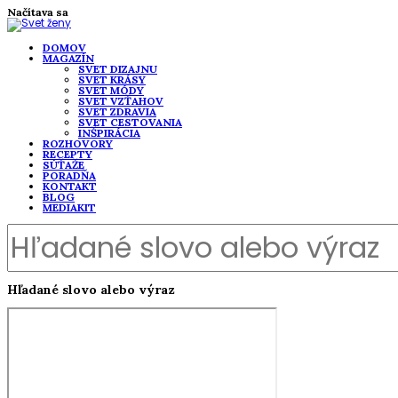
Načítava sa
DOMOV
MAGAZÍN
SVET DIZAJNU
SVET KRÁSY
SVET MÓDY
SVET VZŤAHOV
SVET ZDRAVIA
SVET CESTOVANIA
INŠPIRÁCIA
ROZHOVORY
RECEPTY
SÚŤAŽE
PORADŇA
KONTAKT
BLOG
MEDIAKIT
Hľadané slovo alebo výraz