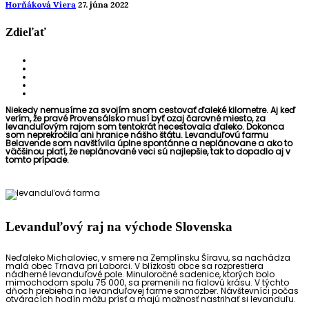
Horňáková Viera
27. júna 2022
Zdieľať
Niekedy nemusíme za svojím snom cestovať ďaleké kilometre. Aj keď
verím, že pravé Provensálsko musí byť ozaj čarovné miesto, za
levanduľovým rajom som tentokrát necestovala ďaleko. Dokonca
som neprekročila ani hranice nášho štátu. Levanduľovú farmu
Belavende som navštívila úplne spontánne a neplánovane a ako to
väčšinou platí, že neplánované veci sú najlepšie, tak to dopadlo aj v
tomto prípade.
Levanduľový raj na východe Slovenska
Neďaleko Michaloviec, v smere na Zemplínsku Šíravu, sa nachádza
malá obec Trnava pri Laborci. V blízkosti obce sa rozprestiera
nádherné levanduľové pole. Minuloročné sadenice, ktorých bolo
mimochodom spolu 75 000, sa premenili na fialovú krásu. V týchto
dňoch prebieha na levanduľovej farme samozber. Návštevníci počas
otváracích hodín môžu prísť a majú možnosť nastrihať si levanduľu.