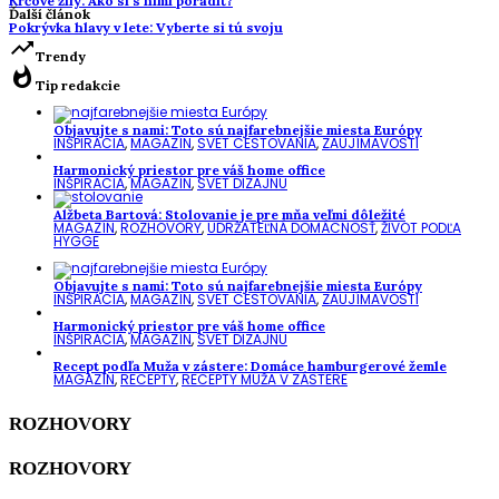
Kŕčové žily: Ako si s nimi poradiť?
Ďalší článok
Pokrývka hlavy v lete: Vyberte si tú svoju
trending_up
Trendy
whatshot
Tip redakcie
Objavujte s nami: Toto sú najfarebnejšie miesta Európy
INŠPIRÁCIA
,
MAGAZÍN
,
SVET CESTOVANIA
,
ZAUJÍMAVOSTI
Harmonický priestor pre váš home office
INŠPIRÁCIA
,
MAGAZÍN
,
SVET DIZAJNU
Alžbeta Bartová: Stolovanie je pre mňa veľmi dôležité
MAGAZÍN
,
ROZHOVORY
,
UDRŽATEĽNÁ DOMÁCNOSŤ
,
ŽIVOT PODĽA
HYGGE
Objavujte s nami: Toto sú najfarebnejšie miesta Európy
INŠPIRÁCIA
,
MAGAZÍN
,
SVET CESTOVANIA
,
ZAUJÍMAVOSTI
Harmonický priestor pre váš home office
INŠPIRÁCIA
,
MAGAZÍN
,
SVET DIZAJNU
Recept podľa Muža v zástere: Domáce hamburgerové žemle
MAGAZÍN
,
RECEPTY
,
RECEPTY MUŽA V ZÁSTERE
ROZHOVORY
ROZHOVORY