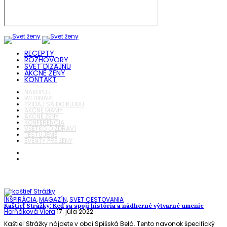
RECEPTY
ROZHOVORY
SVET DIZAJNU
AKČNÉ ŽENY
KONTAKT
NAKUPUJ
WEBINÁRE
PRIDAJ SA DO KLUBU
AKČNÉ MAMY
AKČNÉ ŽENY
KONFERENCIA
VŠETKO O ZDRAVÍ
TESTUJEME
EVENTY PRE ŽENY
INŠPIRÁCIA
,
MAGAZÍN
,
SVET CESTOVANIA
Kaštieľ Strážky: Keď sa spojí história a nádherné výtvarné umenie
Horňáková Viera
17. júla 2022
Kaštieľ Strážky nájdete v obci Spišská Belá. Tento navonok špecifický