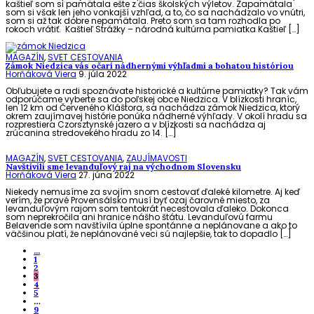
kaštieľ som si pamätala ešte z čias školských výletov. Zapamätala
som si však len jeho vonkajší vzhľad, a to, čo sa nachádzalo vo vnútri,
som si až tak dobre nepamätala. Preto som sa tam rozhodla po
rokoch vrátiť. Kaštieľ Strážky – národná kultúrna pamiatka Kaštieľ […]
MAGAZÍN
,
SVET CESTOVANIA
Zámok Niedzica vás očarí nádhernými výhľadmi a bohatou históriou
Horňáková Viera
9. júla 2022
Obľubujete a radi spoznávate historické a kultúrne pamiatky? Tak vám
odporúčame vyberte sa do poľskej obce Niedzica. V blízkosti hraníc,
len 12 km od Červeného Kláštora, sa nachádza zámok Niedzica, ktorý
okrem zaujímavej histórie ponúka nádherné výhľady. V okolí hradu sa
rozprestiera Czorsztynské jazero a v blízkosti sa nachádza aj
zrúcanina stredovekého hradu zo 14. […]
MAGAZÍN
,
SVET CESTOVANIA
,
ZAUJÍMAVOSTI
Navštívili sme levanduľový raj na východnom Slovensku
Horňáková Viera
27. júna 2022
Niekedy nemusíme za svojím snom cestovať ďaleké kilometre. Aj keď
verím, že pravé Provensálsko musí byť ozaj čarovné miesto, za
levanduľovým rajom som tentokrát necestovala ďaleko. Dokonca
som neprekročila ani hranice nášho štátu. Levanduľovú farmu
Belavende som navštívila úplne spontánne a neplánovane a ako to
väčšinou platí, že neplánované veci sú najlepšie, tak to dopadlo […]
...
1
2
3
4
5
…
9