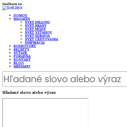
Načítava sa
DOMOV
MAGAZÍN
SVET DIZAJNU
SVET KRÁSY
SVET MÓDY
SVET VZŤAHOV
SVET ZDRAVIA
SVET CESTOVANIA
INŠPIRÁCIA
ROZHOVORY
RECEPTY
SÚŤAŽE
PORADŇA
KONTAKT
BLOG
MEDIAKIT
Hľadané slovo alebo výraz