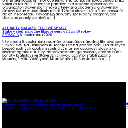
online prehliadku snímok ocenených národnou filmovou cenou Slnko
v sieti za rok 2019. Súčasná pandemická situácia spôsobila, že
organizátori Slovenská filmová a televízna akadémia a Slovenský
filmový ústav museli šiesty ročník Týždňa slovenského filmu presunúť
do online priestoru. Pôvodne plánovaný sprievodný program, ako
diskusné panely, semináre, […]
AKTUALITY
,
MAGAZÍN
,
TLAČOVÉ SPRÁVY
Slnko v sieti: národné filmové ceny oslávia 10 rokov
REDAKCIA
6. septembra 2020
Už v stredu 9. septembra spoznáme laureátov národnej filmovej ceny
Slnko v sieti. Na jubilejnom 10. ročníku sa na jednom pódiu za prísnych
bezpečnostných opatrení stretnú významné osobnosti slovenskej
kinematografie a kultúry. Na slávnostnom galavečere, ktorý sa bude
konať v bratislavskej Starej tržnici, svoju účasť prisľúbili Zuzana
Mauréry, Emília Vášáryová, Milan Kňažko, Dušan Jamrich a […]
To najlepšie z našej stránky
H
Objavujte s nami: Toto sú najfarebnejšie miesta Európy
I
INŠPIRÁCIA
,
MAGAZÍN
,
SVET CESTOVANIA
,
ZAUJÍMAVOSTI