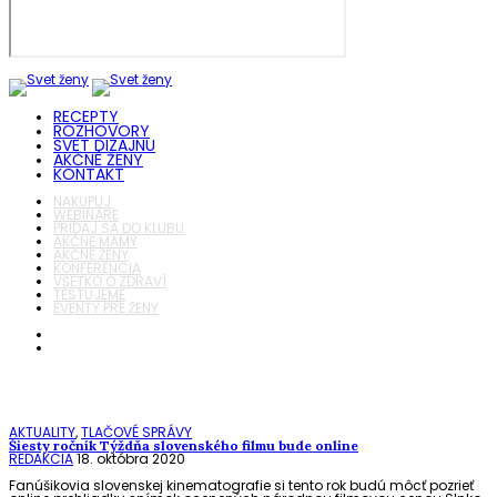
RECEPTY
ROZHOVORY
SVET DIZAJNU
AKČNÉ ŽENY
KONTAKT
NAKUPUJ
WEBINÁRE
PRIDAJ SA DO KLUBU
AKČNÉ MAMY
AKČNÉ ŽENY
KONFERENCIA
VŠETKO O ZDRAVÍ
TESTUJEME
EVENTY PRE ŽENY
AKTUALITY
,
TLAČOVÉ SPRÁVY
Šiesty ročník Týždňa slovenského filmu bude online
REDAKCIA
18. októbra 2020
Fanúšikovia slovenskej kinematografie si tento rok budú môcť pozrieť