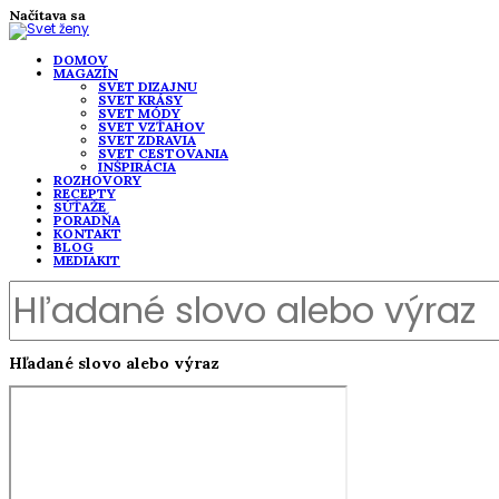
Načítava sa
DOMOV
MAGAZÍN
SVET DIZAJNU
SVET KRÁSY
SVET MÓDY
SVET VZŤAHOV
SVET ZDRAVIA
SVET CESTOVANIA
INŠPIRÁCIA
ROZHOVORY
RECEPTY
SÚŤAŽE
PORADŇA
KONTAKT
BLOG
MEDIAKIT
Hľadané slovo alebo výraz