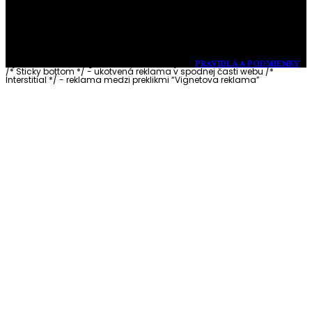
Vytvorené s láskou pre vás © Akčné ženy •
PRAVIDLÁ A PODMIENKY
/* Sticky bottom */ - ukotvená reklama v spodnej časti webu
/*
Interstitial */ - reklama medzi preklikmi “Vignetova reklama”