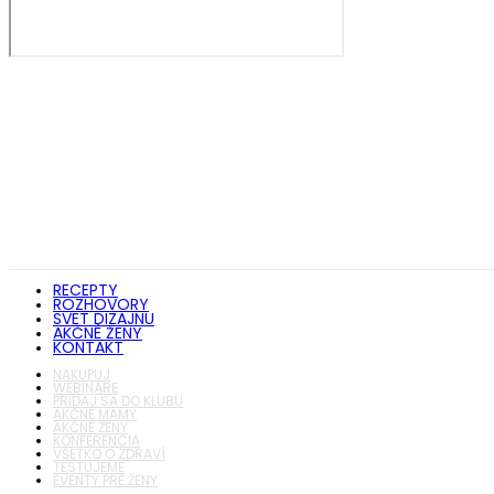
RECEPTY
ROZHOVORY
SVET DIZAJNU
AKČNÉ ŽENY
KONTAKT
NAKUPUJ
WEBINÁRE
PRIDAJ SA DO KLUBU
AKČNÉ MAMY
AKČNÉ ŽENY
KONFERENCIA
VŠETKO O ZDRAVÍ
TESTUJEME
EVENTY PRE ŽENY