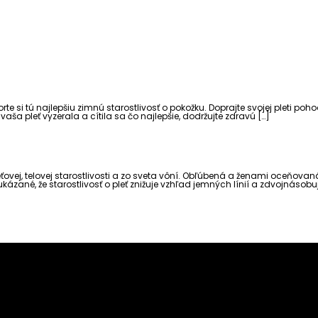
 si tú najlepšiu zimnú starostlivosť o pokožku. Doprajte svojej pleti poh
aša pleť vyzerala a cítila sa čo najlepšie, dodržujte zdravú […]
ovej, telovej starostlivosti a zo sveta vôní. Obľúbená a ženami oceňovaná 
zané, že starostlivosť o pleť znižuje vzhľad jemných línií a zdvojnásobuje