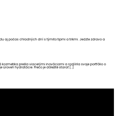
odu aj počas chladných dní s týmito tipmi a trikmi. Jedzte zdravo a
kozmetika prešla viacerými inováciami a rozšírila svoje portfólio o
 úroveň hydratácie. Prečo je dôležité starať […]