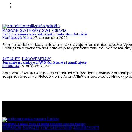
MAGAZÍN
,
SVET KRÁSY
,
SVET ZDRAVIA
Prečo je zimná starostlivosť o pokožku dôležitá
Horňáková Viera
27. decembra 2022
Zima je obdobím, kedy chlad a mráz dávajú zabrať našej pokožke. Vytvorte
udržujte telo hydratované Zdravá pleť vychádza zvnútra. Ak chcete, aby v
AKTUALITY
,
TLAČOVÉ SPRÁVY
Jesenné novinky od AVONu, ktoré si zamilujete
REDAKCIA
16. októbra 2020
Spoločnosť AVON Cosmetics predstavila inovatívne novinky z oblasti pleť
zaujímavé novinky. Pleťové krémy Avon ANEW s inováciou Je klinicky preuká
To najlepšie z našej stránky
Objavujte s nami: Toto sú najfarebnejšie miesta Európy
INŠPIRÁCIA
,
MAGAZÍN
,
SVET CESTOVANIA
,
ZAUJÍMAVOSTI