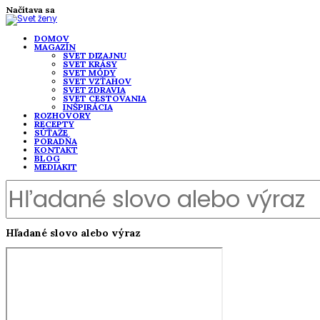
Načítava sa
DOMOV
MAGAZÍN
SVET DIZAJNU
SVET KRÁSY
SVET MÓDY
SVET VZŤAHOV
SVET ZDRAVIA
SVET CESTOVANIA
INŠPIRÁCIA
ROZHOVORY
RECEPTY
SÚŤAŽE
PORADŇA
KONTAKT
BLOG
MEDIAKIT
Hľadané slovo alebo výraz