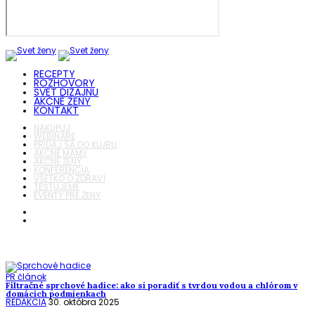
RECEPTY
ROZHOVORY
SVET DIZAJNU
AKČNÉ ŽENY
KONTAKT
NAKUPUJ
WEBINÁRE
PRIDAJ SA DO KLUBU
AKČNÉ MAMY
AKČNÉ ŽENY
KONFERENCIA
VŠETKO O ZDRAVÍ
TESTUJEME
EVENTY PRE ŽENY
PR článok
Filtračné sprchové hadice: ako si poradiť s tvrdou vodou a chlórom v
domácich podmienkach
REDAKCIA
30. októbra 2025