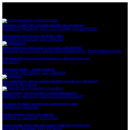
To najlepšie z našej stránky
Objavujte s nami: Toto sú najfarebnejšie miesta Európy
INŠPIRÁCIA
,
MAGAZÍN
,
SVET CESTOVANIA
,
ZAUJÍMAVOSTI
Harmonický priestor pre váš home office
INŠPIRÁCIA
,
MAGAZÍN
,
SVET DIZAJNU
Alžbeta Bartová: Stolovanie je pre mňa veľmi dôležité
MAGAZÍN
,
ROZHOVORY
,
UDRŽATEĽNÁ DOMÁCNOSŤ
,
ŽIVOT PODĽA HYGGE
#HrdinskeUkoncenieSkolskehoRoka so Zdenom Cígerom
AKTUALITY
Tajomstvo vitality – tekutý kolagén
MAGAZÍN
,
SVET KRÁSY
,
SVET ZDRAVIA
Tipy a inšpirácie, ako si vybrať pohodlnú pohovku pre váš domov
MAGAZÍN
,
PR článok
Sušené kvety: Ako ich sušiť a ozdobiť nimi interiér
INŠPIRÁCIA
,
MAGAZÍN
,
UDRŽATEĽNÁ DOMÁCNOSŤ
Kreatívne techniky na riešenie každodenných úloh
INŠPIRÁCIA
,
MAGAZÍN
Módne doplnky, ktoré vás zahrejú
INŠPIRÁCIA
,
MAGAZÍN
,
SVET MÓDY
Toxický vzťah: Tieto varovné signály rozhodne neignorujte
MAGAZÍN
,
PORADŇA
,
SVET VZŤAHOV