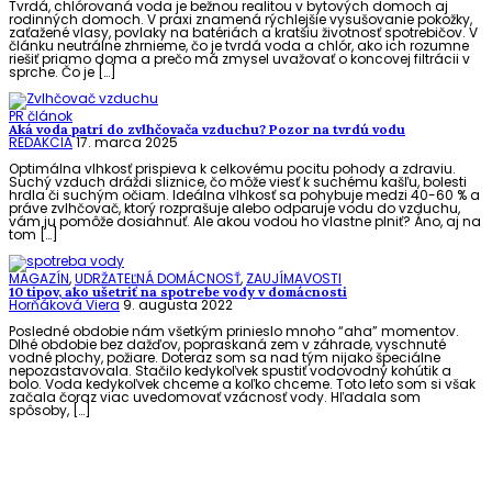
Tvrdá, chlórovaná voda je bežnou realitou v bytových domoch aj
rodinných domoch. V praxi znamená rýchlejšie vysušovanie pokožky,
zaťažené vlasy, povlaky na batériách a kratšiu životnosť spotrebičov. V
článku neutrálne zhrnieme, čo je tvrdá voda a chlór, ako ich rozumne
riešiť priamo doma a prečo má zmysel uvažovať o koncovej filtrácii v
sprche. Čo je […]
PR článok
Aká voda patrí do zvlhčovača vzduchu? Pozor na tvrdú vodu
REDAKCIA
17. marca 2025
Optimálna vlhkosť prispieva k celkovému pocitu pohody a zdraviu.
Suchý vzduch dráždi sliznice, čo môže viesť k suchému kašľu, bolesti
hrdla či suchým očiam. Ideálna vlhkosť sa pohybuje medzi 40-60 % a
práve zvlhčovač, ktorý rozprašuje alebo odparuje vodu do vzduchu,
vám ju pomôže dosiahnuť. Ale akou vodou ho vlastne plniť? Áno, aj na
tom […]
MAGAZÍN
,
UDRŽATEĽNÁ DOMÁCNOSŤ
,
ZAUJÍMAVOSTI
10 tipov, ako ušetriť na spotrebe vody v domácnosti
Horňáková Viera
9. augusta 2022
Posledné obdobie nám všetkým prinieslo mnoho “aha” momentov.
Dlhé obdobie bez dažďov, popraskaná zem v záhrade, vyschnuté
vodné plochy, požiare. Doteraz som sa nad tým nijako špeciálne
nepozastavovala. Stačilo kedykoľvek spustiť vodovodný kohútik a
bolo. Voda kedykoľvek chceme a koľko chceme. Toto leto som si však
začala čoraz viac uvedomovať vzácnosť vody. Hľadala som
spôsoby, […]