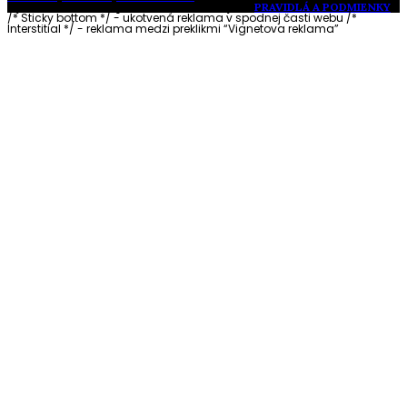
Vytvorené s láskou pre vás © Akčné ženy •
PRAVIDLÁ A PODMIENKY
/* Sticky bottom */ - ukotvená reklama v spodnej časti webu
/*
Interstitial */ - reklama medzi preklikmi “Vignetova reklama”