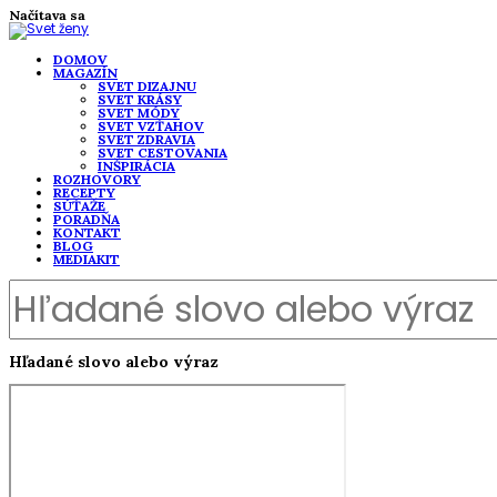
Načítava sa
DOMOV
MAGAZÍN
SVET DIZAJNU
SVET KRÁSY
SVET MÓDY
SVET VZŤAHOV
SVET ZDRAVIA
SVET CESTOVANIA
INŠPIRÁCIA
ROZHOVORY
RECEPTY
SÚŤAŽE
PORADŇA
KONTAKT
BLOG
MEDIAKIT
Hľadané slovo alebo výraz