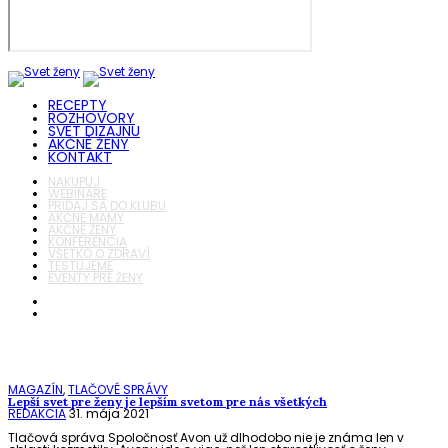
RECEPTY
ROZHOVORY
SVET DIZAJNU
AKČNÉ ŽENY
KONTAKT
NAKUPUJ
WEBINÁRE
PRIDAJ SA DO KLUBU
AKČNÉ MAMY
AKČNÉ ŽENY
KONFERENCIA
VŠETKO O ZDRAVÍ
TESTUJEME
EVENTY PRE ŽENY
MAGAZÍN
,
TLAČOVÉ SPRÁVY
Lepší svet pre ženy je lepším svetom pre nás všetkých
REDAKCIA
31. mája 2021
Tlačová správa Spoločnosť Avon už dlhodobo nie je známa len v