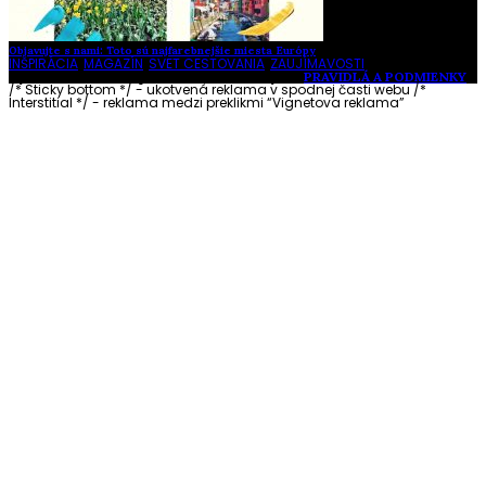
Objavujte s nami: Toto sú najfarebnejšie miesta Európy
INŠPIRÁCIA
,
MAGAZÍN
,
SVET CESTOVANIA
,
ZAUJÍMAVOSTI
Vytvorené s láskou pre vás © Akčné ženy •
PRAVIDLÁ A PODMIENKY
/* Sticky bottom */ - ukotvená reklama v spodnej časti webu
/*
Interstitial */ - reklama medzi preklikmi “Vignetova reklama”