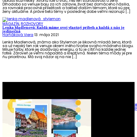
oblasti kozmetiky. Avonu ide o viac, než len starostlivosť o ženy.
Dlhodobo sa venuje boju za ich zdravie, život bez domáceho násilia,
za rovnaké pracovné príležitosti a taktiež ďalším témam, ktoré sú pre
ženy aktuálne. A práve tieto témy v poslednej dobe veľmi rezonujú […]
MAGAZÍN
,
ROZHOVORY
Lenka Madlenová: Každá máme svoj vlastný príbeh a každá z nás je
jedinečná
Horňáková Viera
13. mája 2021
Lenka Madlenová, známa ako Stylemon je šikovná mladá žena, ktorá
sa už nejaký ten rok venuje okrem iného tvorbe svojho módneho blogu.
Miluje farby, ktoré jej dodávajú energiu, a tú je cítiť na každej jednej
fotke. Zároveň je veľmi nápaditá a kreatívna. Nielen téma módy je pre
ňu prioritnou. Má svoj názor aj na nie […]
To najlepšie z našej stránky
H
I