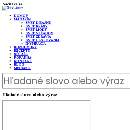
Načítava sa
DOMOV
MAGAZÍN
SVET DIZAJNU
SVET KRÁSY
SVET MÓDY
SVET VZŤAHOV
SVET ZDRAVIA
SVET CESTOVANIA
INŠPIRÁCIA
ROZHOVORY
RECEPTY
SÚŤAŽE
PORADŇA
KONTAKT
BLOG
MEDIAKIT
Hľadané slovo alebo výraz