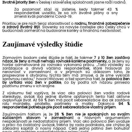
životné priority žien
v českej i slovenskej spoločnosti jasne radí rodina.
Za pozornosť stojí aj zistenie, kedy takmer 43 %
respondentiek uviedlo, že sa ich životné plány a sny
zmenili kvôli pandémii Covid-19.
Prioritou je pre nich teraz starostlivosť o
rodinu, finančné zabezpečenie
a zdravý životný štýl
. Slovenky sa navyše častejšie ako Češky chcú v
budúcnosti zamerať na budovanie kariéry a finančnú nezávislosť.
Zaujímavé výsledky štúdie
Zlomovým bodom celej štúdie je fakt, že takmer
7 z 10 žien zastáva
názor, že ženy a muži nemajú rovnaké kariérne podmienky,
a že ženy sú
horšie odmeňované za rovnako vykonanú prácu. „Tieto výsledky sú
zarážajúce a drvivá väčšina respondentiek, ktoré hlasovali za
nerovnosť v zamestnaní a v príjmoch sú dôkazom toho, že
prispievanie k otváraniu týchto tém má zmysel, a že sme vykročili
správnou cestou,“ hovorí Hričovec a tiež spomína fakt, že
polovica žien
by uvítala viac žien v politike
, čo by podľa ich názoru prinieslo
pozitívnu zmenu v ich krajine.
Z výskumu tiež vyplýva, že viac ako polovici žien vadia rodové
stereotypy, avšak iba jednej štvrtine opýtaných tento fakt aktívne
ovplyvňuje život. Až 59 % žien má pocit sebarealizácie iba ak zastáva
rolu manželky, priateľky, partnerky a matky. Dokonca
94 %
respondentiek potrebuje pre pocit sebarealizácie vlastný príjem
.
Zaujímavým faktom je, že
26 % žien nie je spokojných so svojím
súčasným stavom v zamestnaní
a hlavným argumentom
nespokojnosti je nedostatočný príjem. Viac ako polovica žien uvažuje
o práci na čiastočný úväzok, tretina by rada podnikala, ale chýba jej
základný kapitál či nosný nápad. Celá jedna pätina žien bohužiaľ
nevie, ako problém nedostatočného príjmu riešiť.