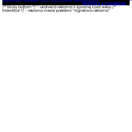
Vytvorené s láskou pre vás © Akčné ženy •
PRAVIDLÁ A PODMIENKY
/* Sticky bottom */ - ukotvená reklama v spodnej časti webu
/*
Interstitial */ - reklama medzi preklikmi “Vignetova reklama”