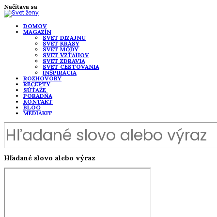
Načítava sa
DOMOV
MAGAZÍN
SVET DIZAJNU
SVET KRÁSY
SVET MÓDY
SVET VZŤAHOV
SVET ZDRAVIA
SVET CESTOVANIA
INŠPIRÁCIA
ROZHOVORY
RECEPTY
SÚŤAŽE
PORADŇA
KONTAKT
BLOG
MEDIAKIT
Hľadané slovo alebo výraz