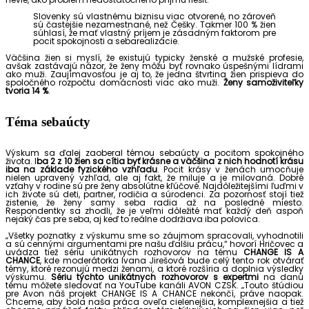
Slovenky sú vlastnému biznisu viac otvorené, no zároveň
sú častejšie nezamestnané, než Češky. Takmer 100 % žien
súhlasí, že mať vlastný príjem je zásadným faktorom pre
pocit spokojnosti a sebarealizácie.
Väčšina žien si myslí, že existujú typicky ženské a mužské profesie,
avšak zastávajú názor, že ženy môžu byť rovnako úspešnými lídrami
ako muži. Zaujímavosťou je aj to, že jedna štvrtina žien prispieva do
spoločného rozpočtu domácnosti viac ako muži.
Ženy samoživiteľky
tvoria 14 %
.
Téma sebaúcty
Výskum sa ďalej zaoberal témou sebaúcty a pocitom spokojného
života. I
ba 2 z 10 žien sa cítia byť krásne a väčšina z nich hodnotí krásu
iba na základe fyzického vzhľadu
. Pocit krásy v ženách umocňuje
nielen upravený vzhľad, ale aj fakt, že miluje a je milovaná. Dobré
vzťahy v rodine sú pre ženy absolútne kľúčové. Najdôležitejšími ľuďmi v
ich živote sú deti, partner, rodičia a súrodenci. Za pozornosť stojí tiež
zistenie, že ženy samy seba radia až na posledné miesto.
Respondentky sa zhodli, že je veľmi dôležité mať každý deň aspoň
nejaký čas pre seba, aj keď to reálne dodržiava iba polovica.
„Všetky poznatky z výskumu sme so záujmom spracovali, vyhodnotili
a sú cennými argumentami pre našu ďalšiu prácu,“ hovorí Hričovec a
uvádza tiež sériu unikátnych rozhovorov na tému
CHANGE IS A
CHANCE
, kde moderátorka Ivana Jirešová bude celý tento rok otvárať
témy, ktoré rezonujú medzi ženami, a ktoré rozšíria a doplnia výsledky
výskumu.
Sériu týchto unikátnych rozhovorov s expertmi
na danú
tému môžete sledovať na YouTube kanáli AVON CZSK. „Touto štúdiou
pre Avon náš projekt CHANGE IS A CHANCE nekončí, práve naopak.
Chceme, aby bola naša práca oveľa cielenejšia, komplexnejšia a tiež