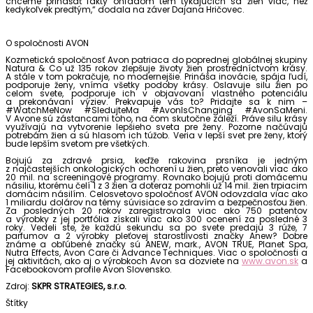
chceme prinášať fakty ohľadom tém týkajúcich sa žien viac, než
kedykoľvek predtým,“ dodala na záver Dajana Hričovec.
O spoločnosti AVON
Kozmetická spoločnosť Avon patriaca do poprednej globálnej skupiny
Natura & Co už 135 rokov zlepšuje životy žien prostredníctvom krásy.
A stále v tom pokračuje, no modernejšie. Prináša inovácie, spája ľudí,
podporuje ženy, vníma všetky podoby krásy. Oslavuje silu žien po
celom svete, podporuje ich v objavovaní vlastného potenciálu
a prekonávaní výziev. Prekvapuje vás to? Pridajte sa k nim –
#WatchMeNow #SledujteMa #AvonIsChanging #AvonSaMeni.
V Avone sú zástancami toho, na čom skutočne záleží. Práve silu krásy
využívajú na vytvorenie lepšieho sveta pre ženy. Pozorne načúvajú
potrebám žien a sú hlasom ich túžob. Veria v lepší svet pre ženy, ktorý
bude lepším svetom pre všetkých.
Bojujú za zdravé prsia, keďže rakovina prsníka je jedným
z najčastejších onkologických ochorení u žien, preto venovali viac ako
20 mil. na screeningové programy. Rovnako bojujú proti domácemu
násiliu, ktorému čelí 1 z 3 žien a doteraz pomohli už 14 mil. žien trpiacim
domácim násilím. Celosvetovo spoločnosť AVON odovzdala viac ako
1 miliardu dolárov na témy súvisiace so zdravím a bezpečnosťou žien.
Za posledných 20 rokov zaregistrovala viac ako 750 patentov
a výrobky z jej portfólia získali viac ako 300 ocenení za posledné 3
roky. Vedeli ste, že každú sekundu sa po svete predajú 3 rúže, 7
parfumov a 2 výrobky pleťovej starostlivosti značky Anew? Dobre
známe a obľúbené značky sú ANEW, mark., AVON TRUE, Planet Spa,
Nutra Effects, Avon Care či Advance Techniques. Viac o spoločnosti a
jej aktivitách, ako aj o výrobkoch Avon sa dozviete na
www.avon.sk
a
Facebookovom profile Avon Slovensko.
Zdroj:
SKPR STRATEGIES, s.r.o.
Štítky