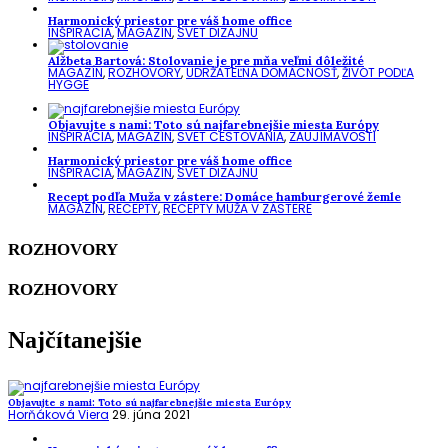
Harmonický priestor pre váš home office
INŠPIRÁCIA
,
MAGAZÍN
,
SVET DIZAJNU
Alžbeta Bartová: Stolovanie je pre mňa veľmi dôležité
MAGAZÍN
,
ROZHOVORY
,
UDRŽATEĽNÁ DOMÁCNOSŤ
,
ŽIVOT PODĽA
HYGGE
Objavujte s nami: Toto sú najfarebnejšie miesta Európy
INŠPIRÁCIA
,
MAGAZÍN
,
SVET CESTOVANIA
,
ZAUJÍMAVOSTI
Harmonický priestor pre váš home office
INŠPIRÁCIA
,
MAGAZÍN
,
SVET DIZAJNU
Recept podľa Muža v zástere: Domáce hamburgerové žemle
MAGAZÍN
,
RECEPTY
,
RECEPTY MUŽA V ZÁSTERE
ROZHOVORY
ROZHOVORY
Najčítanejšie
Objavujte s nami: Toto sú najfarebnejšie miesta Európy
Horňáková Viera
29. júna 2021