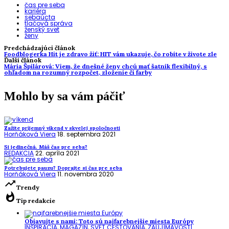
čas pre seba
kariéra
sebaúcta
tlačová správa
ženský svet
ženy
Predchádzajúci článok
Foodblogerka Hit je zdravo žiť: HIT vám ukazuje, čo robíte v živote zle
Ďalší článok
Mária Špilárová: Viem, že dnešné ženy chcú mať šatník flexibilný, s
ohľadom na rozumný rozpočet, zloženie či farby
Mohlo by sa vám páčiť
Zažite príjemný víkend v skvelej spoločnosti
Horňáková Viera
18. septembra 2021
Si jedinečná. Máš čas pre seba?
REDAKCIA
22. apríla 2021
Potrebujete pauzu? Doprajte si čas pre seba
Horňáková Viera
11. novembra 2020
trending_up
Trendy
whatshot
Tip redakcie
Objavujte s nami: Toto sú najfarebnejšie miesta Európy
INŠPIRÁCIA
,
MAGAZÍN
,
SVET CESTOVANIA
,
ZAUJÍMAVOSTI