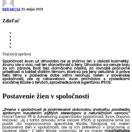
REDAKCIA
31. mája 2021
Zdieľať
Tlačová správa
Spoločnosť Avon už dlhodobo nie je známa len v oblasti kozmetiky.
Avonu ide o viac, než len starostlivosť o ženy. Dlhodobo sa venuje boju
za ich zdravie, život bez domáceho násilia, za rovnaké pracovné
príležitosti a taktiež ďalším témam, ktoré sú pre ženy aktuálne. A práve
tieto témy v poslednej dobe veľmi rezonujú nielen v slovenskej
spoločnosti, ale aj celosvetovo. Avon prichádza s výsledkami
sociálnej štúdie o ženách, sprostredkované agentúrou IPSOS.
Postavenie žien v spoločnosti
„Zmena v spoločnosti je podmienená dokonalou znalosťou prostredia,
správnym rozuzlením zažitých stereotypov a nefunkčných vzorcov,“
hovorí Senior PR & Advertising supervízorka spoločnosti Avon, Dajana
Hričovec. „Aj z tohto dôvodu sme oslovili IPSOS a spoločne sme sa
pustili do vypracovania špecifickej štúdie, týkajúcej sa nielen
postavenia žien v spoločnosti, ale aj ich preferencií v pracovnej a
osobnej sfére.“ Z tejto štúdie vyplynulo, že sa medzi
najdôležitejšie