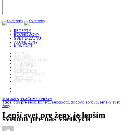
RECEPTY
ROZHOVORY
SVET DIZAJNU
AKČNÉ ŽENY
KONTAKT
NAKUPUJ
WEBINÁRE
PRIDAJ SA DO KLUBU
AKČNÉ MAMY
AKČNÉ ŽENY
KONFERENCIA
VŠETKO O ZDRAVÍ
TESTUJEME
EVENTY PRE ŽENY
MAGAZÍN
TLAČOVÉ SPRÁVY
Tags:
čas pre seba
,
kariéra
,
sebaúcta
,
tlačová správa
,
ženský svet
,
ženy
Lepší svet pre ženy je lepším
svetom pre nás všetkých