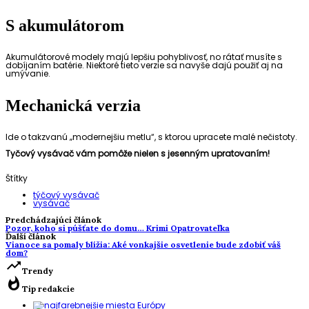
S akumulátorom
Akumulátorové modely majú lepšiu pohyblivosť, no rátať musíte s
dobíjaním batérie. Niektoré tieto verzie sa navyše dajú použiť aj na
umývanie.
Mechanická verzia
Ide o takzvanú „modernejšiu metlu“, s ktorou upracete malé nečistoty.
Tyčový vysávač vám pomôže nielen s jesenným upratovaním!
Štítky
týčový vysávač
vysávač
Predchádzajúci článok
Pozor, koho si púšťate do domu… Krimi Opatrovateľka
Ďalší článok
Vianoce sa pomaly blížia: Aké vonkajšie osvetlenie bude zdobiť váš
dom?
trending_up
Trendy
whatshot
Tip redakcie