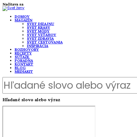
Načítava sa
DOMOV
MAGAZÍN
SVET DIZAJNU
SVET KRÁSY
SVET MÓDY
SVET VZŤAHOV
SVET ZDRAVIA
SVET CESTOVANIA
INŠPIRÁCIA
ROZHOVORY
RECEPTY
SÚŤAŽE
PORADŇA
KONTAKT
BLOG
MEDIAKIT
Hľadané slovo alebo výraz