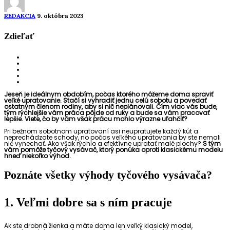
REDAKCIA
9. októbra 2023
Zdieľať
Jeseň je ideálnym obdobím, počas ktorého môžeme doma spraviť
veľké upratovanie. Stačí si vyhradiť jednu celú sobotu a povedať
ostatným členom rodiny, aby si nič neplánovali. Čím viac vás bude,
tým rýchlejšie vám práca pôjde od ruky a bude sa vám pracovať
lepšie. Viete, čo by vám však prácu mohlo výrazne uľahčiť?
Pri bežnom sobotnom upratovaní asi neupratujete každý kút a
neprechádzate schody, no počas veľkého upratovania by ste nemali
nič vynechať. Ako však rýchlo a efektívne upratať malé plochy?
S tým
vám pomôže tyčový vysávač, ktorý ponúka oproti klasickému modelu
hneď niekoľko výhod.
Poznáte všetky výhody tyčového vysávača?
1. Veľmi dobre sa s ním pracuje
Ak ste drobná žienka a máte doma len veľký klasický model,