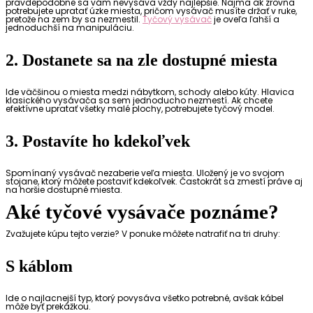
pravdepodobne sa vám nevysáva vždy najlepšie. Najmä ak zrovna
potrebujete upratať úzke miesta, pričom vysávač musíte držať v ruke,
pretože na zem by sa nezmestil.
Tyčový vysávač
je oveľa ľahší a
jednoduchší na manipuláciu.
2. Dostanete sa na zle dostupné miesta
Ide väčšinou o miesta medzi nábytkom, schody alebo kúty. Hlavica
klasického vysávača sa sem jednoducho nezmestí. Ak chcete
efektívne upratať všetky malé plochy, potrebujete tyčový model.
3. Postavíte ho kdekoľvek
Spomínaný vysávač nezaberie veľa miesta. Uložený je vo svojom
stojane, ktorý môžete postaviť kdekoľvek. Častokrát sa zmestí práve aj
na horšie dostupné miesta.
Aké tyčové vysávače poznáme?
Zvažujete kúpu tejto verzie? V ponuke môžete natrafiť na tri druhy:
S káblom
Ide o najlacnejší typ, ktorý povysáva všetko potrebné, avšak kábel
môže byť prekážkou.