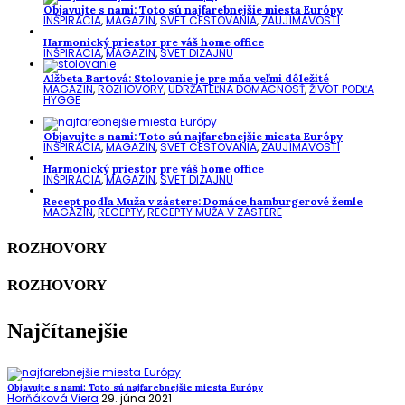
Objavujte s nami: Toto sú najfarebnejšie miesta Európy
INŠPIRÁCIA
,
MAGAZÍN
,
SVET CESTOVANIA
,
ZAUJÍMAVOSTI
Harmonický priestor pre váš home office
INŠPIRÁCIA
,
MAGAZÍN
,
SVET DIZAJNU
Alžbeta Bartová: Stolovanie je pre mňa veľmi dôležité
MAGAZÍN
,
ROZHOVORY
,
UDRŽATEĽNÁ DOMÁCNOSŤ
,
ŽIVOT PODĽA
HYGGE
Objavujte s nami: Toto sú najfarebnejšie miesta Európy
INŠPIRÁCIA
,
MAGAZÍN
,
SVET CESTOVANIA
,
ZAUJÍMAVOSTI
Harmonický priestor pre váš home office
INŠPIRÁCIA
,
MAGAZÍN
,
SVET DIZAJNU
Recept podľa Muža v zástere: Domáce hamburgerové žemle
MAGAZÍN
,
RECEPTY
,
RECEPTY MUŽA V ZÁSTERE
ROZHOVORY
ROZHOVORY
Najčítanejšie
Objavujte s nami: Toto sú najfarebnejšie miesta Európy
Horňáková Viera
29. júna 2021