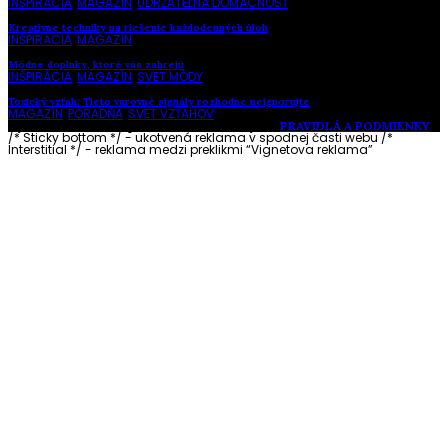
INŠPIRÁCIA
,
MAGAZÍN
,
UDRŽATEĽNÁ DOMÁCNOSŤ
Kreatívne techniky na riešenie každodenných úloh
INŠPIRÁCIA
,
MAGAZÍN
Módne doplnky, ktoré vás zahrejú
INŠPIRÁCIA
,
MAGAZÍN
,
SVET MÓDY
Toxický vzťah: Tieto varovné signály rozhodne neignorujte
MAGAZÍN
,
PORADŇA
,
SVET VZŤAHOV
Vytvorené s láskou pre vás © Akčné ženy •
PRAVIDLÁ A PODMIENKY
/* Sticky bottom */ - ukotvená reklama v spodnej časti webu
/*
Interstitial */ - reklama medzi preklikmi “Vignetova reklama”