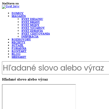
Načítava sa
DOMOV
MAGAZÍN
SVET DIZAJNU
SVET KRÁSY
SVET MÓDY
SVET VZŤAHOV
SVET ZDRAVIA
SVET CESTOVANIA
INŠPIRÁCIA
ROZHOVORY
RECEPTY
SÚŤAŽE
PORADŇA
KONTAKT
BLOG
MEDIAKIT
Hľadané slovo alebo výraz