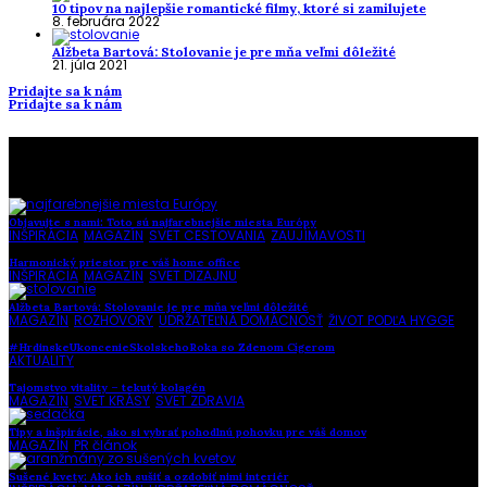
10 tipov na najlepšie romantické filmy, ktoré si zamilujete
8. februára 2022
Alžbeta Bartová: Stolovanie je pre mňa veľmi dôležité
21. júla 2021
Pridajte sa k nám
Pridajte sa k nám
To najlepšie z našej stránky
Objavujte s nami: Toto sú najfarebnejšie miesta Európy
INŠPIRÁCIA
,
MAGAZÍN
,
SVET CESTOVANIA
,
ZAUJÍMAVOSTI
Harmonický priestor pre váš home office
INŠPIRÁCIA
,
MAGAZÍN
,
SVET DIZAJNU
Alžbeta Bartová: Stolovanie je pre mňa veľmi dôležité
MAGAZÍN
,
ROZHOVORY
,
UDRŽATEĽNÁ DOMÁCNOSŤ
,
ŽIVOT PODĽA HYGGE
#HrdinskeUkoncenieSkolskehoRoka so Zdenom Cígerom
AKTUALITY
Tajomstvo vitality – tekutý kolagén
MAGAZÍN
,
SVET KRÁSY
,
SVET ZDRAVIA
Tipy a inšpirácie, ako si vybrať pohodlnú pohovku pre váš domov
MAGAZÍN
,
PR článok
Sušené kvety: Ako ich sušiť a ozdobiť nimi interiér