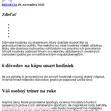
REDAKCIA
28. novembra 2022
Zdieľať
Dámske hodinky sú doplnkom, ktorý dokáže dodať štýl aj
jednoduchému outfitu. Pre niekoho sú však hodinky nielen otázkou
štýlu, ale doslova nutnosťou vzhľadom na povahu ich povolania.
Smart hodinky zatriasli trhom a v rebríčku obľúbených osobných
zariadení patria po smartfóne k tým najobľúbenejším.
6 dôvodov na kúpu smart hodiniek
Ak sa pýtate, či je investícia do smart hodiniek naozaj dobrý nápad,
máme hneď niekoľko dôvodov, prečo je odpoveď určite áno.
Váš osobný tréner na ruke
Najmä ženy, ktoré pravidelne športujú, ocenia množstvo funkcií
spojených práve s ich obľúbeným športom. Ak napríklad rady beháte,
inteligentné hodinky na behanie
vás budú navigovať na najlepšiu