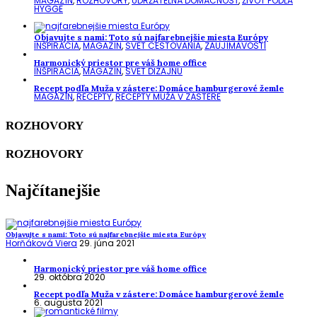
MAGAZÍN
,
ROZHOVORY
,
UDRŽATEĽNÁ DOMÁCNOSŤ
,
ŽIVOT PODĽA
HYGGE
Objavujte s nami: Toto sú najfarebnejšie miesta Európy
INŠPIRÁCIA
,
MAGAZÍN
,
SVET CESTOVANIA
,
ZAUJÍMAVOSTI
Harmonický priestor pre váš home office
INŠPIRÁCIA
,
MAGAZÍN
,
SVET DIZAJNU
Recept podľa Muža v zástere: Domáce hamburgerové žemle
MAGAZÍN
,
RECEPTY
,
RECEPTY MUŽA V ZÁSTERE
ROZHOVORY
ROZHOVORY
Najčítanejšie
Objavujte s nami: Toto sú najfarebnejšie miesta Európy
Horňáková Viera
29. júna 2021
Harmonický priestor pre váš home office
29. októbra 2020
Recept podľa Muža v zástere: Domáce hamburgerové žemle
6. augusta 2021