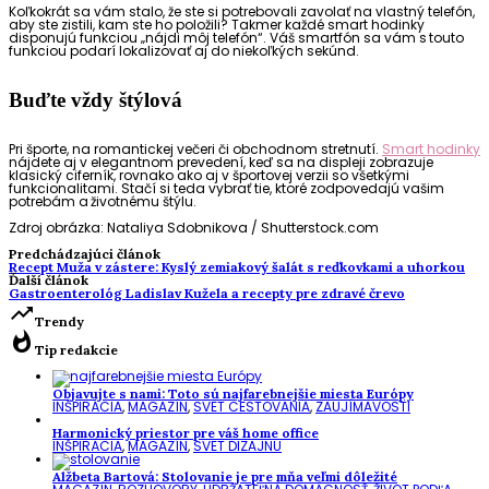
Koľkokrát sa vám stalo, že ste si potrebovali zavolať na vlastný telefón,
aby ste zistili, kam ste ho položili? Takmer každé smart hodinky
disponujú funkciou „nájdi môj telefón“. Váš smartfón sa vám s touto
funkciou podarí lokalizovať aj do niekoľkých sekúnd.
Buďte vždy štýlová
Pri športe, na romantickej večeri či obchodnom stretnutí.
Smart hodinky
nájdete aj v elegantnom prevedení, keď sa na displeji zobrazuje
klasický ciferník, rovnako ako aj v športovej verzii so všetkými
funkcionalitami. Stačí si teda vybrať tie, ktoré zodpovedajú vašim
potrebám a životnému štýlu.
Zdroj obrázka:
Nataliya Sdobnikova
/ Shutterstock.com
Predchádzajúci článok
Recept Muža v zástere: Kyslý zemiakový šalát s reďkovkami a uhorkou
Ďalší článok
Gastroenterológ Ladislav Kužela a recepty pre zdravé črevo
trending_up
Trendy
whatshot
Tip redakcie
Objavujte s nami: Toto sú najfarebnejšie miesta Európy
INŠPIRÁCIA
,
MAGAZÍN
,
SVET CESTOVANIA
,
ZAUJÍMAVOSTI
Harmonický priestor pre váš home office
INŠPIRÁCIA
,
MAGAZÍN
,
SVET DIZAJNU
Alžbeta Bartová: Stolovanie je pre mňa veľmi dôležité