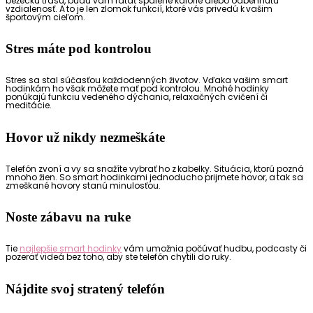
bežeckú trasu, budú v
ám rátať spálené kalórie alebo odbehnutú
vzdialenosť. A to je len zlomok funkcií, ktoré vás privedú k vašim
športovým cieľom.
Stres máte pod kontrolou
Stres sa stal súčasťou každodenných životov. Vďaka vašim smart
hodinkám ho však môžete mať pod kontrolou. Mnohé hodinky
ponúkajú funkciu vedeného dýchania, relaxačných cvičení či
meditácie.
Hovor už nikdy nezmeškáte
Telefón zvoní a vy sa snažíte vybrať ho z kabelky. Situácia, ktorú pozná
mnoho žien. So smart hodinkami jednoducho prijmete hovor, a tak sa
zme
škané hovory stanú minulosťou.
Noste zábavu na ruke
Tie
najlepšie smart hodinky
vám umožnia počúvať hudbu, podcasty či
pozerať videá bez toho, aby ste telefón chytili do ruky.
Nájdite svoj stratený telefón