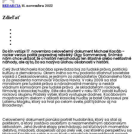
REDAKCIA
11. novembra 2022
Zdieľať
Do kín vstúpi 17. novembra celovečerný dokument Michael Kocáb –
rocker verzus politik poprednej režisérky Olgy Sommerovej. Snímka
nám chce ukáza
ť, že o histórii
nerozhodujú len šťastné alebo nešťastné
náhody, ale aj to, čo sa nazýva úlohou osobnosti v histórii.
Celý život Michaela Kocába sprevádza boj za ľudské práva, politickú
kultúru a demokraciu. Okrem iného sa mu podarilo stiahnuť sovietske
vojská z Československa, je jedným zo zakladateľov Občianskeho fóra
a za prezidenta nominoval Václava Havla. V roku 2009 sa stal
ministrom pre ľudské práva a národnostné menšiny a neskôr
vládnym komisárom pre ľudské práva. Je skladateľom rockovej,
filmovej a klasickej hudby. Ešte ako študent v roku 1977 založil kultovú
rockovú skupinu Pražský výběr, ktorá vystupuje dodnes. Kocábovým
majstrovským dielom v oblasti klasickej hudby je balet Odysseus pre
Laternu Magiku, ktorý sa hral po celom svete, päť týždňov aj na
Broadwayi.
Celovečerný dokument
ponúka portrét hudobníka, ktorý sa stal aj
politikom, a ktorý zostáva osobitým a nezameniteľným občianskym
aktivistom. Jeho životné etapy prechádzajú od kľúčových momentov
detstva, mladosti, dospelosti až po zrelý vek, cez ktorého perspektívu sa
Michael Kocáb na seba a svoj život v mnohých komentároch pozerá.