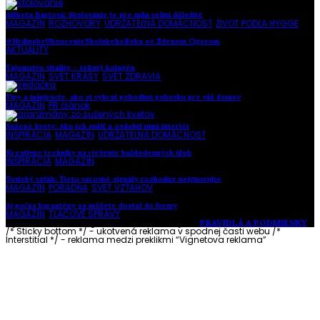
Alžbeta Bartová: Stolovanie je pre mňa veľmi dôležité
MAGAZÍN
,
ROZHOVORY
,
UDRŽATEĽNÁ DOMÁCNOSŤ
,
ŽIVOT PODĽA HYGGE
#HrdinskeUkoncenieSkolskehoRoka so Zdenom Cígerom
AKTUALITY
Tajomstvo vitality – tekutý kolagén
MAGAZÍN
,
SVET KRÁSY
,
SVET ZDRAVIA
Tipy a inšpirácie, ako si vybrať pohodlnú pohovku pre váš domov
MAGAZÍN
,
PR článok
Sušené kvety: Ako ich sušiť a ozdobiť nimi interiér
INŠPIRÁCIA
,
MAGAZÍN
,
UDRŽATEĽNÁ DOMÁCNOSŤ
Kreatívne techniky na riešenie každodenných úloh
INŠPIRÁCIA
,
MAGAZÍN
Toxický vzťah: Tieto varovné signály rozhodne neignorujte
MAGAZÍN
,
PORADŇA
,
SVET VZŤAHOV
Aj počas karantény sa môžete dostať do formy
MAGAZÍN
,
TLAČOVÉ SPRÁVY
Vytvorené s láskou pre vás © Akčné ženy •
PRAVIDLÁ A PODMIENKY
/* Sticky bottom */ - ukotvená reklama v spodnej časti webu
/*
Interstitial */ - reklama medzi preklikmi “Vignetova reklama”