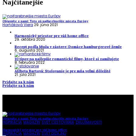
Najčítanejšie
Objavujte s nami: Toto sú najfarebnejšie miesta Európy
Horňáková Viera
29. júna 2021
Harmonický priestor pre váš home office
29. októbra 2020
Recept podľa Muža v zástere: Domáce hamburgerové žemle
6. augusta 2021
10 tipov na najlepšie romantické filmy, ktoré si zamilujete
8. februára 2022
Alžbeta Bartová: Stolovanie je pre mňa veľmi dôležité
21. júla 2021
Pridajte sa k nám
Pridajte sa k nám
To najlepšie z našej stránky
Objavujte s nami: Toto sú najfarebnejšie miesta Európy
INŠPIRÁCIA
,
MAGAZÍN
,
SVET CESTOVANIA
,
ZAUJÍMAVOSTI
Harmonický priestor pre váš home office
INŠPIRÁCIA
,
MAGAZÍN
,
SVET DIZAJNU