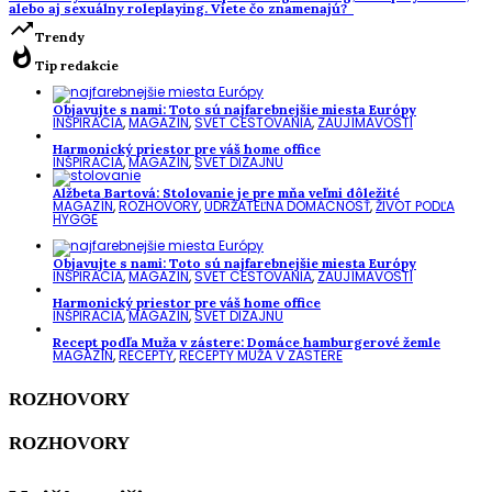
alebo aj sexuálny roleplaying. Viete čo znamenajú?
trending_up
Trendy
whatshot
Tip redakcie
Objavujte s nami: Toto sú najfarebnejšie miesta Európy
INŠPIRÁCIA
,
MAGAZÍN
,
SVET CESTOVANIA
,
ZAUJÍMAVOSTI
Harmonický priestor pre váš home office
INŠPIRÁCIA
,
MAGAZÍN
,
SVET DIZAJNU
Alžbeta Bartová: Stolovanie je pre mňa veľmi dôležité
MAGAZÍN
,
ROZHOVORY
,
UDRŽATEĽNÁ DOMÁCNOSŤ
,
ŽIVOT PODĽA
HYGGE
Objavujte s nami: Toto sú najfarebnejšie miesta Európy
INŠPIRÁCIA
,
MAGAZÍN
,
SVET CESTOVANIA
,
ZAUJÍMAVOSTI
Harmonický priestor pre váš home office
INŠPIRÁCIA
,
MAGAZÍN
,
SVET DIZAJNU
Recept podľa Muža v zástere: Domáce hamburgerové žemle
MAGAZÍN
,
RECEPTY
,
RECEPTY MUŽA V ZÁSTERE
ROZHOVORY
ROZHOVORY