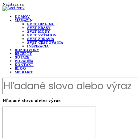
Načítava sa
DOMOV
MAGAZÍN
SVET DIZAJNU
SVET KRÁSY
SVET MÓDY
SVET VZŤAHOV
SVET ZDRAVIA
SVET CESTOVANIA
INŠPIRÁCIA
ROZHOVORY
RECEPTY
SÚŤAŽE
PORADŇA
KONTAKT
BLOG
MEDIAKIT
Hľadané slovo alebo výraz