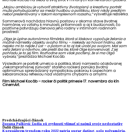
„Mojou ambíciou je vytvoriť atraktívny životopisný a kreatívny portrét
muža pohybujúceho sa medzi hudbou a politikou, ktorý nikdy predtým
nebol prezentovaný v takom komplexnom rozsahu,“
vysvetľuje režisérka.
Sommerová nachádza hlavnú postavu v akomsi stave životnej
harmónie, vo vzťahu k minulosti, prítomnosti a aj k budúcnosti, čo
pozitívne potvrdzujú členovia jeho rodiny v intímnom rodinnom
prostredí.
„Olga je úplne autonómna filmárka, ktorá si láskavo vypočuje želania a
možné námietky objektu svojho filmu – niekedy sa hovorí hrdinu, ale
nejako mi to nejde z úst – a potom si to aj tak urobí po svojom. Mal som
veľa želaní a návrhov, ale prešli iba tie, ktoré Olge konvenovali. Z jej
pohľadu je to jej film. Rozhodne som však poctený, že si ma Olga
vybrala,“
prezrádza Michael Kocáb.
Výsledkom je portrét umelca a politika, ktorý namiesto očakávanej
„nekompromisnej zúrivosti“ starého rockera ponúka životný
optimizmus sprevádzaný sympatickou pokorou k úspechom a
sebaironickou reflexiou nad vlastnými chybami a omylmi.
Film
Michael Kocáb – rocker či politik prinesie 17. novembra do kín
CinemArt.
Predchádzajúci článok
Zuzana Palková: Ľudia sú zvyknutí všímať si najmä svoje nedostatky
Ďalší článok
K sexuálnym trendom roku 2022 patria sugar dating, solo polyamória,