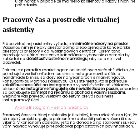
úloh naraz, v prípade, že má niekoľko klientov a každý z nich iné
požiadavky
Pracovný čas a prostredie virtuálnej
asistentky
Práca virtuálnej asistentky vyžaduje
minimálne nároky na priestor
.
Väčšinou ním je nejaký priestor doma alebo prenajaté kancelárske
priestory či priestory v co-workingových centrách. Okrem toho
potrebuje virtuálna asistentka kancelárske vybavenie a nemala by
zabúdať na
dôležitosť vlastného marketingu
, aby sa o nej svet
dozvedel.
Potrebujete poradiť s marketingom na sociálnych sieťach? Všetko, čo
potrebujete vedieť ohľadom business instagramového účtu a
handmade biznisu sa dozviete na webinároch s marketingovou
konzultantkou Martinou Pálešovou. Či už ste niekto, kto si potrebuje
založiť business účet na instagrame
a vysvetliť všetko od základov
alebo už
na instagrame fungujete, ale nevidíte žiaden posun
, prípadne
sa potrebujete
zamerať na reklamu a obchod s vašimi službami
,
webináre vás prevedú všetkým dôležitým pre váš business
instagramový účet.
Ako na Instagram – séria 3. webinárov
Pracovný čas
virtuálnej asistentky je flexibilný, treba však rátať s tým, že
ak nejaký projekt urguje, je potrebné ho dokončiť počas večera či cez
víkend. V konečnom dôsledku, je to na dohode a na stanovení si, kedy
vám najviac vyhovuje plne pracovať popri ostatných povinnostiach.