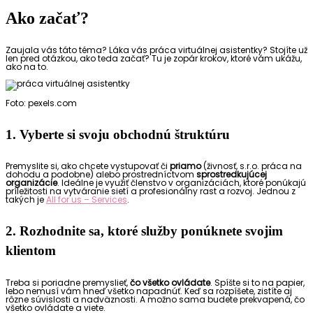
Ako začať?
Zaujala vás táto téma? Láka vás práca virtuálnej asistentky? Stojíte už
len pred otázkou, ako teda začať? Tu je zopár krokov, ktoré vám ukážu,
ako na to.
Foto: pexels.com
1. Vyberte si svoju obchodnú štruktúru
Premyslite si, ako chcete vystupovať či
priamo
(živnosť, s.r.o. práca na
dohodu a podobne) alebo prostredníctvom
sprostredkujúcej
organizácie
. Ideálne je využiť členstvo v organizáciách, ktoré ponúkajú
príležitosti na vytváranie sietí a profesionálny rast a rozvoj. Jednou z
takých je
All for us – Services
.
2. Rozhodnite sa, ktoré služby ponúknete svojim
klientom
Treba si poriadne premyslieť,
čo všetko ovládate
. Spíšte si to na papier,
lebo nemusí vám hneď všetko napadnúť. Keď sa rozpíšete, zistíte aj
rôzne súvislosti a nadväznosti. A možno sama budete prekvapená, čo
všetko ovládate a viete.