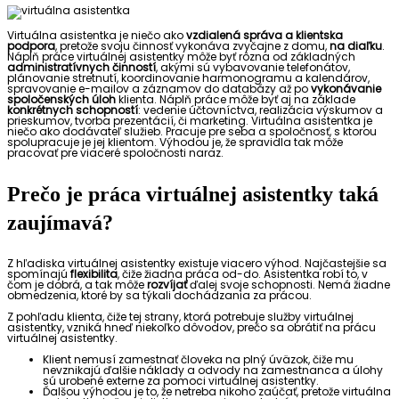
Virtuálna asistentka je niečo ako
vzdialená správa a klientska
podpora
, pretože svoju činnosť vykonáva zvyčajne z domu,
na diaľku
.
Náplň práce virtuálnej asistentky môže byť rôzna od základných
administratívnych činností
, akými sú vybavovanie telefonátov,
plánovanie stretnutí, koordinovanie harmonogramu a kalendárov,
spravovanie e-mailov a záznamov do databázy až po
vykonávanie
spoločenských úloh
klienta. Náplň práce môže byť aj na základe
konkrétnych schopností
: vedenie účtovníctva, realizácia výskumov a
prieskumov, tvorba prezentácií, či marketing. Virtuálna asistentka je
niečo ako dodávateľ služieb. Pracuje pre seba a spoločnosť, s ktorou
spolupracuje je jej klientom. Výhodou je, že spravidla tak môže
pracovať pre viaceré spoločnosti naraz.
Prečo je práca virtuálnej asistentky taká
zaujímavá?
Z hľadiska virtuálnej asistentky existuje viacero výhod. Najčastejšie sa
spomínajú
flexibilita
, čiže žiadna práca od-do. Asistentka robí to, v
čom je dobrá, a tak môže
rozvíjať
ďalej svoje schopnosti. Nemá žiadne
obmedzenia, ktoré by sa týkali dochádzania za prácou.
Z pohľadu klienta, čiže tej strany, ktorá potrebuje služby virtuálnej
asistentky, vzniká hneď niekoľko dôvodov, prečo sa obrátiť na prácu
virtuálnej asistentky.
Klient nemusí zamestnať človeka na plný úväzok, čiže mu
nevznikajú ďalšie náklady a odvody na zamestnanca a úlohy
sú urobené externe za pomoci virtuálnej asistentky.
Ďalšou výhodou je to, že netreba nikoho zaúčať, pretože virtuálna