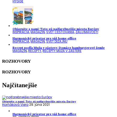
HYGGE
Objavujte s nami: Toto sú najfarebnejšie miesta Európy
INŠPIRÁCIA
,
MAGAZÍN
,
SVET CESTOVANIA
,
ZAUJÍMAVOSTI
Harmonický priestor pre váš home office
INŠPIRÁCIA
,
MAGAZÍN
,
SVET DIZAJNU
Recept podľa Muža v zástere: Domáce hamburgerové žemle
MAGAZÍN
,
RECEPTY
,
RECEPTY MUŽA V ZÁSTERE
ROZHOVORY
ROZHOVORY
Najčítanejšie
Objavujte s nami: Toto sú najfarebnejšie miesta Európy
Horňáková Viera
29. júna 2021
Harmonický priestor pre váš home office