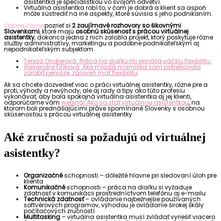
asistentka je špecialistkou vo svojom odvetví.
Virtuálna asistentka robí to, v čom je dobrá a klient sa aspoň
môže sústrediť na iné aspekty, ktoré súvisia s jeho podnikaním.
Odporúčame
pozrieť si
2 zaujímavé rozhovory so šikovnými
Slovenkami
, ktoré majú
osobnú skúsenosť s prácou virtuálnej
asistentky
, dokonca jedna z nich založila projekt, ktorý poskytuje rôzne
služby administratívy, marketingu a podobne podnikateľským aj
nepodnikateľským subjektom.
Tereza Ondrejová: Práca na diaľku mi prináša väčšiu flexibilitu
Alexandra Fifíková: Ako mladá mamička som potrebovala
zarobiť peniaze, zároveň mať flexibilitu
Ak sa chcete dozvedieť viac o práci virtuálnej asistentky, rôzne pre a
proti, výhody a nevýhody, ale aj rady a tipy ako túto profesiu
vykonávať, aby bola spokojná virtuálna asistentka aj jej klienti,
odporúčame vám
webinár Ako sa stať virtuálnou asistentkou
, na
ktorom boli prednášajúcimi práve spomínané Slovenky s osobnou
skúsenosťou s prácou virtuálnej asistentky.
Aké zručnosti sa požadujú od virtuálnej
asistentky?
Organizačné
schopnosti – dôležité hlavne pri sledovaní úloh pre
klienta
Komunikačné
schopnosti – práca na diaľku si vyžaduje
zdatnosť v komunikácii prostredníctvom telefónu aj e-mailu
Technická zdatnosť
– ovládanie najbežnejšie používaných
softvérových programov, výhodou je ovládanie širokej škály
počítačových zručností
Multitasking
– virtuálna asistentka musí zvládať vyriešiť viacero