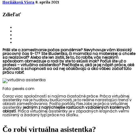
Horňáková Viera
8. apríla 2021
Zdieľať
Prišli ste o zamestnanie počas pandémie? Nevyhovuje vám klasický
pracovný čas 9-17? Ste študentka, či mamička na materskej a chcete
sa realizovať? Alebo ste len zistili, že to, čo robíte, vás nejakým
spôsobom obmedzuje a radi by ste to skúsili inak? Počuli ste už o
profesii – virtuálna asistentka? Prečítajte si, aká je jej náplň práce, aké
zručnosti a schopnosti sa od nej očakávajú a ako vôbec začať túto
prácu robiť.
Foto: pexels.com
Čoraz viac spoločností si najíma čiastočné práce. Práca virtuálnej
asistentky nie je hudbou budúcnosti, je to reálne narastajúci trend v
oblasti zamestnávania. Podľa portálu FlexJobs je práca virtuálnej
asistentky
jedným z najrýchlejšie rastúcich
vzdialených kariérnych
oblastí
. Práca virtuálnej asistentky je v západných krajinách veľmi
rozšírený a žiadaný typ práce na diaľku.
Čo robí virtuálna asistentka?