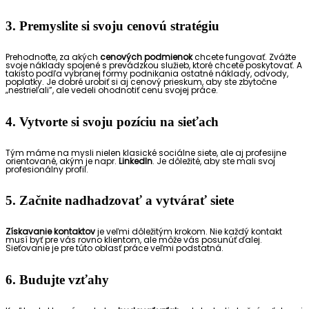
3. Premyslite si svoju cenovú stratégiu
Prehodnoťte, za akých
cenových podmienok
chcete fungovať. Zvážte
svoje náklady spojené s prevádzkou služieb, ktoré chcete poskytovať. A
takisto podľa vybranej formy podnikania ostatné náklady, odvody,
poplatky. Je dobré urobiť si aj cenový prieskum, aby ste zbytočne
„nestrieľali”, ale vedeli ohodnotiť cenu svojej práce.
4. Vytvorte si svoju pozíciu na sieťach
Tým máme na mysli nielen klasické sociálne siete, ale aj profesijne
orientované, akým je napr.
LinkedIn
. Je dôležité, aby ste mali svoj
profesionálny profil.
5. Začnite nadhadzovať a vytvárať siete
Získavanie kontaktov
je veľmi dôležitým krokom. Nie každý kontakt
musí byť pre vás rovno klientom, ale môže vás posunúť ďalej.
Sieťovanie je pre túto oblasť práce veľmi podstatná.
6. Budujte vzťahy