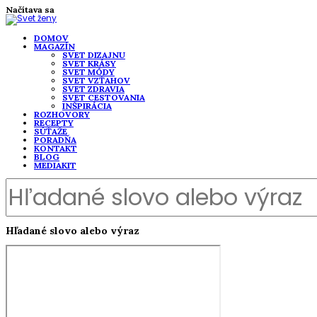
Načítava sa
DOMOV
MAGAZÍN
SVET DIZAJNU
SVET KRÁSY
SVET MÓDY
SVET VZŤAHOV
SVET ZDRAVIA
SVET CESTOVANIA
INŠPIRÁCIA
ROZHOVORY
RECEPTY
SÚŤAŽE
PORADŇA
KONTAKT
BLOG
MEDIAKIT
Hľadané slovo alebo výraz