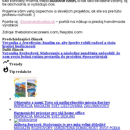
Keď kontakty máme, treba
budovať vzťah,
a tak ako tie bežné vzťahy, aj
tie obchodné, si vyžadujú čas.
Prajeme vám veľa úspechov a skvelých projektov, ak ste sa pre túto
profesiu rozhodli :).
Pozrite aj :
Slovenskatvorba.sk
– portál na nákup a predaj handmade
výrobkov
Zdroje: thebalancecareers.com, flexjobs.com
Predchádzajúci článok
Veronika z JeweResin: Snažím sa, aby šperky robili radosť a víziu
krajšej budúcnosti
Ďalší článok
Veronika Svobodová: Sťahovanie a následne pandémia spôsobili, že
som svoju bežnú rutinu pretavila do projektu #posortirujsk
trending_up
Trendy
whatshot
Tip redakcie
Objavujte s nami: Toto sú najfarebnejšie miesta Európy
INŠPIRÁCIA
,
MAGAZÍN
,
SVET CESTOVANIA
,
ZAUJÍMAVOSTI
Harmonický priestor pre váš home office
INŠPIRÁCIA
,
MAGAZÍN
,
SVET DIZAJNU
Alžbeta Bartová: Stolovanie je pre mňa veľmi dôležité
MAGAZÍN
,
ROZHOVORY
,
UDRŽATEĽNÁ DOMÁCNOSŤ
,
ŽIVOT PODĽA