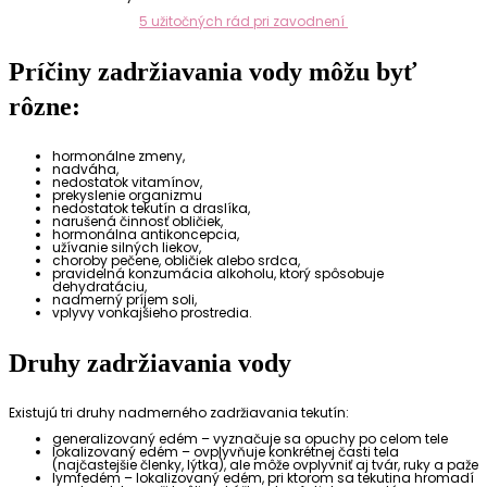
5 užitočných rád pri zavodnení
Príčiny zadržiavania vody môžu byť
rôzne:
hormonálne zmeny,
nadváha,
nedostatok vitamínov,
prekyslenie organizmu
nedostatok tekutín a draslíka,
narušená činnosť obličiek,
hormonálna antikoncepcia,
užívanie silných liekov,
choroby pečene, obličiek alebo srdca,
pravidelná konzumácia alkoholu, ktorý spôsobuje
dehydratáciu,
nadmerný príjem soli,
vplyvy vonkajšieho prostredia.
Druhy zadržiavania vody
Existujú tri druhy nadmerného zadržiavania tekutín:
generalizovaný edém – vyznačuje sa opuchy po celom tele
lokalizovaný edém – ovplyvňuje konkrétnej časti tela
(najčastejšie členky, lýtka), ale môže ovplyvniť aj tvár, ruky a paže
lymfedém – lokalizovaný edém, pri ktorom sa tekutina hromadí