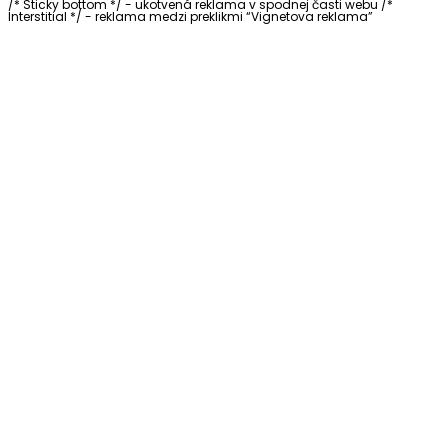
/* Sticky bottom */ - ukotvená reklama v spodnej časti webu
/*
Interstitial */ - reklama medzi preklikmi “Vignetova reklama”