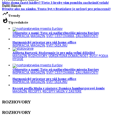
Máte doma časté hádky? Tieto 3 kroky vám pomôžu zachrániť vzťah!
Ďalší článok
Bývajte ako na zámku. Tento byt v Bratislave je určený pre princezné!
trending_up
Trendy
whatshot
Tip redakcie
Objavujte s nami: Toto sú najfarebnejšie miesta Európy
INŠPIRÁCIA
,
MAGAZÍN
,
SVET CESTOVANIA
,
ZAUJÍMAVOSTI
Harmonický priestor pre váš home office
INŠPIRÁCIA
,
MAGAZÍN
,
SVET DIZAJNU
Alžbeta Bartová: Stolovanie je pre mňa veľmi dôležité
MAGAZÍN
,
ROZHOVORY
,
UDRŽATEĽNÁ DOMÁCNOSŤ
,
ŽIVOT PODĽA
HYGGE
Objavujte s nami: Toto sú najfarebnejšie miesta Európy
INŠPIRÁCIA
,
MAGAZÍN
,
SVET CESTOVANIA
,
ZAUJÍMAVOSTI
Harmonický priestor pre váš home office
INŠPIRÁCIA
,
MAGAZÍN
,
SVET DIZAJNU
Recept podľa Muža v zástere: Domáce hamburgerové žemle
MAGAZÍN
,
RECEPTY
,
RECEPTY MUŽA V ZÁSTERE
ROZHOVORY
ROZHOVORY