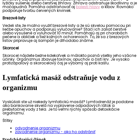
lyžičky sušenej alebo čerstvej žihľavy. Žihľava odstraňuje škodliviny a je
močopudná. Pomáha odstraňovať aj
bolesti hlavy
a kĺbov. Rovnako
podporuje tvorbu červených krviniek.
Brezové listy
Vedeli ste, že možno využiť brezové listy a že sú skvelou pomocou pri
liečbe opuchov a podporujú vylučovanie? Stačí ich zaliať čerstvé
alebo vysušené a vyluhovať 10 minút. Pomáhajú aj pri chorobách
pečene a obličiek a tiež kožných ochoreniach. To, že sa z brezových
listov pripravuje aj šampón je dlhodobo známe.
Skorocel
Skorocel nájdete bežne kdekoľvek a málokto pozná všetky jeho vzácne
účinky. Organizmus zbavuje toxínov, opuchov a čistí krv. Je vysoko
protizápalový a skorocelový čaj je výborný aj proti kašľu.
Lymfatická masáž odstraňuje vodu z
organizmu
Vyskúšali ste už niekedy lymfatickú masáž? Lymfodrenáž je podobne
ako bankovanie skvelá na vyplavenie odpadových látok a
prebytočnej vody z tela. Je to veľmi rýchly spôsob detoxikácie
organizmu.
Štítky
odvodnenie organizmu
zavodnenie organizmu - ako ho odstrániť
Predchádzajúci článok