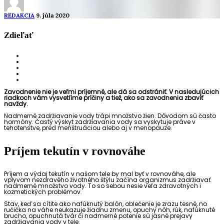
REDAKCIA
9. júla 2020
Zdieľať
Zavodnenie nie je veľmi príjemné, ale dá sa odstrániť. V nasledujúcich
riadkoch vám vysvetlíme príčiny a tiež, ako sa zavodnenia zbaviť
navždy.
Nadmerné zadržiavanie vody trápi množstvo žien. Dôvodom sú často
hormóny. Častý výskyt zadržiavania vody sa vyskytuje práve v
tehotenstve, pred menštruáciou alebo aj v menopauze.
Príjem tekutín v rovnováhe
Príjem a výdaj tekutín v našom tele by mal byť v rovnováhe, ale
vplyvom nezdravého životného štýlu začína organizmus zadržiavať
nadmerné množstvo vody. To so sebou nesie veľa zdravotných i
kozmetických problémov.
Stav, keď sa cítite ako nafúknutý balón, oblečenie je zrazu tesné, no
ručička na váhe neukazuje žiadnu zmenu, opuchy nôh, rúk, nafúknuté
brucho, opuchnutá tvár či nadmerné potenie sú jasné prejavy
zadržiavania vody v tele.