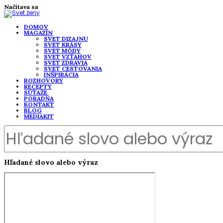
Načítava sa
DOMOV
MAGAZÍN
SVET DIZAJNU
SVET KRÁSY
SVET MÓDY
SVET VZŤAHOV
SVET ZDRAVIA
SVET CESTOVANIA
INŠPIRÁCIA
ROZHOVORY
RECEPTY
SÚŤAŽE
PORADŇA
KONTAKT
BLOG
MEDIAKIT
Hľadané slovo alebo výraz