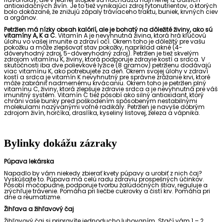
antioxidačných živín. Je to tiež vynikajúci zdroj fytonutrientov, o ktorých
bolo dokázané, že znižujú zápaly tráviaceho traktu, buniek, krvných ciev
a orgánov.
Petržlen má nízky obsah kalórií, ale je bohatý na dôležité živiny, ako sú
vitamíny A, K a C.
Vitamín A je nevyhnutná živina, ktorá hrá kľúčovú
úlohu vo vašej imunite a zdraví očí. Okrem toho je dôležitý pre vašu
pokožku a môže zlepšovať stav pokožky, napríklad akné (4-
dôveryhodný zdroj, 5-dôveryhodný zdroj). Petržlen je tiež skvelým
zdrojom vitamínu K, živiny, ktorá podporuje zdravie kostí a srdca. V
skutočnosti iba dve polievkové lyžice (8 gramov) petržlenu dodávajú
viac vitamínu K, ako potrebujete za deň. Okrem svojej úlohy v zdraví
kostí a srdca je vitamín K nevyhnutný pre správne zrážanie krvi, ktoré
môže zabrániť nadmernému krvácaniu. Okrem toho je petržlen plný
vitamínu C, živiny, ktorá zlepšuje zdravie srdca a je nevyhnutná pre váš
imunitný systém. Vitamín C tiež pôsobí ako silný antioxidant, ktorý
chráni vaše bunky pred poškodením spôsobeným nestabilnými
molekulami nazývanými voľné radikály. Petržlen je navyše dobrým
zdrojom živín, horčíka, draslíka, kyseliny listovej, železa a vápnika.
Bylinky dokážu zázraky
Púpava lekárska
Napadlo by vám niekedy zbierať kvety púpavy a urobiť z nich čaj?
Vyskúšajte to. Púpava má celú radu zdraviu prospešných účinkov.
Pôsobí močopudne, podporuje tvorbu žalúdočných štiav, reguluje a
zrýchľuje trávenie. Pomáha pri liečbe cukrovky a čistí krv. Pomáha pri
dne a reumatizme.
Žihľava a žihľavový čaj
Žihľavový čaj si pripravíte jednoducho luhovaním. Stačí vám 1 – 2