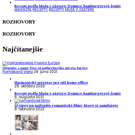
Recept podľa Muža v zástere: Domáce hamburgerové žemle
MAGAZÍN
,
RECEPTY
,
RECEPTY MUŽA V ZÁSTERE
ROZHOVORY
ROZHOVORY
Najčítanejšie
Objavujte s nami: Toto sú najfarebnejšie miesta Európy
Horňáková Viera
29. júna 2021
Harmonický priestor pre váš home office
29. októbra 2020
Recept podľa Muža v zástere: Domáce hamburgerové žemle
6. augusta 2021
10 tipov na najlepšie romantické filmy, ktoré si zamilujete
8. februára 2022