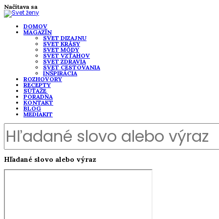
Načítava sa
DOMOV
MAGAZÍN
SVET DIZAJNU
SVET KRÁSY
SVET MÓDY
SVET VZŤAHOV
SVET ZDRAVIA
SVET CESTOVANIA
INŠPIRÁCIA
ROZHOVORY
RECEPTY
SÚŤAŽE
PORADŇA
KONTAKT
BLOG
MEDIAKIT
Hľadané slovo alebo výraz