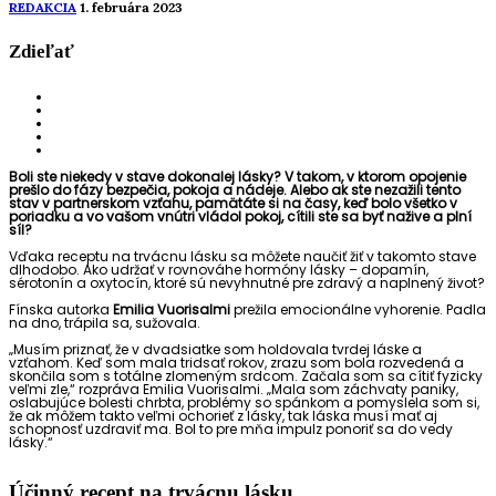
REDAKCIA
1. februára 2023
Zdieľať
Boli ste niekedy v stave dokonalej lásky? V takom, v ktorom opojenie
prešlo do fázy bezpečia,
pokoja a nádeje. Alebo ak ste nezažili tento
stav v partnerskom vzťahu, pamätáte si na časy,
keď bolo všetko v
poriadku a vo vašom vnútri vládol pokoj, cítili ste sa byť nažive a plní
síl?
Vďaka receptu na trvácnu lásku sa môžete naučiť žiť v takomto stave
dlhodobo. Ako udržať v rovnováhe hormóny lásky – dopamín,
sérotonín a oxytocín, ktoré sú nevyhnutné pre zdravý a naplnený život?
Fínska autorka
Emilia Vuorisalmi
prežila emocionálne vyhorenie. Padla
na dno, trápila sa, sužovala.
„Musím priznať, že v dvadsiatke som holdovala tvrdej láske a
vzťahom. Keď som mala tridsať rokov, zrazu som bola rozvedená a
skončila som s totálne zlomeným srdcom. Začala som sa cítiť fyzicky
veľmi zle,“ rozpráva Emilia Vuorisalmi. „Mala som záchvaty paniky,
oslabujúce bolesti chrbta, problémy so spánkom a pomyslela som si,
že ak môžem takto veľmi ochorieť z lásky, tak láska musí mať aj
schopnosť uzdraviť ma. Bol to pre mňa impulz ponoriť sa do vedy
lásky.“
Účinný recept na trvácnu lásku