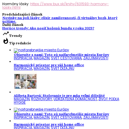
Hormóny lásky:
https://www.bux.sk/knihy/631593-hormony-
lasky.html
Predchádzajúci článok
Novinky na poli lásky: elixír zamilovanosti, či virtuálny bozk, ktorý
ucítime.
Ďalší článok
Horúce trendy: Ako nosiť koženú bundu v roku 2023?
trending_up
Trendy
whatshot
Tip redakcie
Objavujte s nami: Toto sú najfarebnejšie miesta Európy
INŠPIRÁCIA
,
MAGAZÍN
,
SVET CESTOVANIA
,
ZAUJÍMAVOSTI
Harmonický priestor pre váš home office
INŠPIRÁCIA
,
MAGAZÍN
,
SVET DIZAJNU
Alžbeta Bartová: Stolovanie je pre mňa veľmi dôležité
MAGAZÍN
,
ROZHOVORY
,
UDRŽATEĽNÁ DOMÁCNOSŤ
,
ŽIVOT PODĽA
HYGGE
Objavujte s nami: Toto sú najfarebnejšie miesta Európy
INŠPIRÁCIA
,
MAGAZÍN
,
SVET CESTOVANIA
,
ZAUJÍMAVOSTI
Harmonický priestor pre váš home office
INŠPIRÁCIA
,
MAGAZÍN
,
SVET DIZAJNU