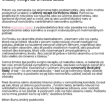
Potom sa zamerala na skúmanie tejto problematiky, aby vám mohla
poskytnúť ucelený a
účinný recept na trvácnu lásku
. Pomocou
praktických návodov sa naučíte, ako sa účinne zbaviť stresu, ako
správne dýchať, jesť a cvičiť, ale aj ako uvoľniť blúdivý nerv a
dosiahnuť rovnováhu centrálneho nervového systému.
Kniha
Hormóny lásky
z vydavateľstva Ikar vás zavedie na cestu
spoznávania seba samého a svojich individuálnych hormonálnych
potrieb.
Vo Fínsku sa okamžite stala bestsellerom. „Vezmem vás na cestu,
ktorá nie je ľahká. Musíte v prvom rade naozaj chcieť nastúpiť na
palubu, pretože sa budeme venovať vážnym témam, napríklad ako
čeliť svojim obavám, ako žiť podľa vlastných hodnôt, ako používať
radosť ako kompas, ktorý vás nasmeruje k zmysluplnému a
cieľavedomému životu. Ako začať žiť práve v tomto okamihu a čo má
toto všetko do činenia s láskou.“
Sama Emilia žije podľa svojho receptu už niekoľko rokov, a nielenže za
ten čas zmizli fyzické symptómy choroby, ale bola schopná začať žiť v
pokoji a harmónii. Dosiahnuť v určitom zmysle
vyrovnaný život plný
lásky
. A tiež – čo ani neočakávala – keď sa jej hormóny lásky dostali
do rovnováhy a podarilo sa jej túto rovnováhu udržať, začali sa diať
zázraky.
Pred dvoma rokmi dostala hlavnú úlohu v romantickej komédii, čo bol
jej sen, ktorý už dávno pochovala. „Tvrdím teda, že tento návod na
udržateľnú lásku je aj návodom na zlepšenie zdravia, viac radosti,
rovnováhu a na zázrak. A pozývam vás na túto úžasnú cestu. Podarilo
sa to mne, podarí sa to aj vám,“ dodáva Emilia.
Milan Buno, knižný publicista