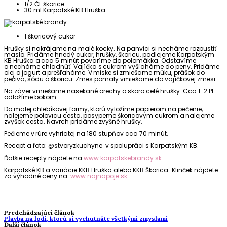
1/2 ČL škorice
30 ml Karpatské KB Hruška
1 škoricový cukor
Hrušky si nakrájame na malé kocky.
Na panvici si necháme rozpustiť
maslo. Pridáme hnedý cukor, hrušky, škoricu, podlejeme Karpatským
KB Hruška a cca 5 minút povaríme do polomäkka. Odstavíme
a necháme chladnúť. Vajíčka s cukrom vyšľaháme do peny. Pridáme
olej a jogurt a prešľaháme. V miske si zmiešame múku, prášok do
pečiva, sódu a škoricu. Zmes pomaly vmiešame do vajíčkovej zmesi.
Na záver vmiešame nasekané orechy a skoro celé hrušky. Cca 1-2 PL
odložíme bokom.
Do malej chlebíkovej formy, ktorú vyložíme papierom na pečenie,
nalejeme polovicu cesta, posypeme škoricovým cukrom a nalejeme
zvyšok cesta. Navrch pridáme zvyšné hrušky.
Pečieme v rúre vyhriatej na 180 stupňov cca 70 minút.
Recept a foto: @stvoryzkuchyne v spolupráci s Karpatským KB.
Ďalšie
recepty nájdete na
www.karpatskebrandy.sk
Karpatské KB a variácie KKB Hruška alebo KKB
Škorica-Klinček
nájdete
za výhodné ceny na
www.najnapoje.sk
Predchádzajúci článok
Plavba na lodi, ktorú si vychutnáte všetkými zmyslami
Ďalší článok