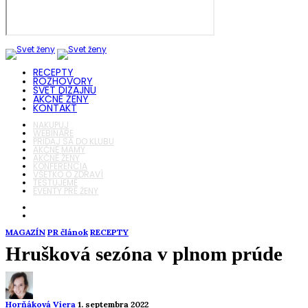
RECEPTY
ROZHOVORY
SVET DIZAJNU
AKČNÉ ŽENY
KONTAKT
NAKUPUJ
WEBINÁRE
PRIDAJ SA DO KLUBU
AKČNÉ MAMY
AKČNÉ ŽENY
KONFERENCIA
VŠETKO O ZDRAVÍ
TESTUJEME
EVENTY PRE ŽENY
MAGAZÍN
PR článok
RECEPTY
Hrušková sezóna v plnom prúde
Horňáková Viera
1. septembra 2022