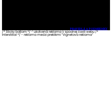
Vytvorené s láskou pre vás © Akčné ženy •
PRAVIDLÁ A PODMIENKY
/* Sticky bottom */ - ukotvená reklama v spodnej časti webu
/*
Interstitial */ - reklama medzi preklikmi “Vignetova reklama”