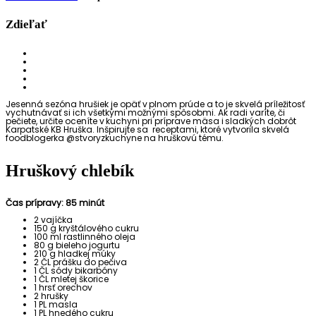
Zdieľať
Jesenná sezóna hrušiek je opäť v plnom prúde a to je skvelá príležitosť
vychutnávať si ich všetkými možnými spôsobmi. Ak radi varíte, či
pečiete, určite oceníte v kuchyni pri príprave mäsa i sladkých dobrôt
Karpatské KB Hruška. Inšpirujte sa receptami, ktoré vytvorila skvelá
foodblogerka @stvoryzkuchyne na hruškovú tému.
Hru
škový
chlebík
Čas prípravy:
85 minút
2 vajíčka
150 g kryštálového cukru
100 ml rastlinného oleja
80 g bieleho jogurtu
210 g hladkej múky
2 ČL prášku do pečiva
1 ČL sódy bikarbóny
1 ČL mletej škorice
1 hrsť orechov
2 hrušky
1 PL masla
1 PL hnedého cukru