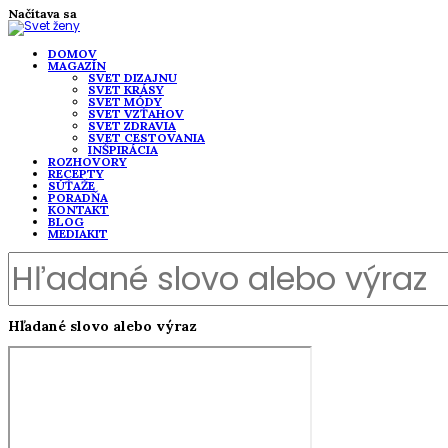
Načítava sa
DOMOV
MAGAZÍN
SVET DIZAJNU
SVET KRÁSY
SVET MÓDY
SVET VZŤAHOV
SVET ZDRAVIA
SVET CESTOVANIA
INŠPIRÁCIA
ROZHOVORY
RECEPTY
SÚŤAŽE
PORADŇA
KONTAKT
BLOG
MEDIAKIT
Hľadané slovo alebo výraz