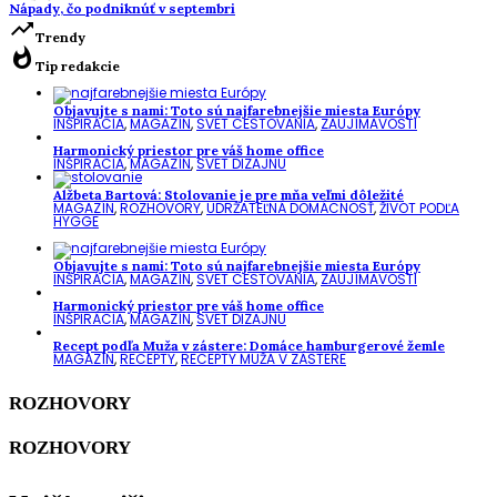
Nápady, čo podniknúť v septembri
trending_up
Trendy
whatshot
Tip redakcie
Objavujte s nami: Toto sú najfarebnejšie miesta Európy
INŠPIRÁCIA
,
MAGAZÍN
,
SVET CESTOVANIA
,
ZAUJÍMAVOSTI
Harmonický priestor pre váš home office
INŠPIRÁCIA
,
MAGAZÍN
,
SVET DIZAJNU
Alžbeta Bartová: Stolovanie je pre mňa veľmi dôležité
MAGAZÍN
,
ROZHOVORY
,
UDRŽATEĽNÁ DOMÁCNOSŤ
,
ŽIVOT PODĽA
HYGGE
Objavujte s nami: Toto sú najfarebnejšie miesta Európy
INŠPIRÁCIA
,
MAGAZÍN
,
SVET CESTOVANIA
,
ZAUJÍMAVOSTI
Harmonický priestor pre váš home office
INŠPIRÁCIA
,
MAGAZÍN
,
SVET DIZAJNU
Recept podľa Muža v zástere: Domáce hamburgerové žemle
MAGAZÍN
,
RECEPTY
,
RECEPTY MUŽA V ZÁSTERE
ROZHOVORY
ROZHOVORY