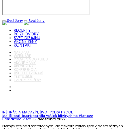
RECEPTY
ROZHOVORY
SVET DIZAJNU
AKČNÉ ŽENY
KONTAKT
NAKUPUJ
WEBINÁRE
PRIDAJ SA DO KLUBU
AKČNÉ MAMY
AKČNÉ ŽENY
KONFERENCIA
VŠETKO O ZDRAVÍ
TESTUJEME
EVENTY PRE ŽENY
INŠPIRÁCIA
,
MAGAZÍN
,
ŽIVOT PODĽA HYGGE
Maličkosti, ktoré potešia vašich blízkych na Vianoce
Horňáková Viera
15. decembra 2022
Premýšľate nad tohtoročnými darčekmi? Potrebujete viacero rôznych