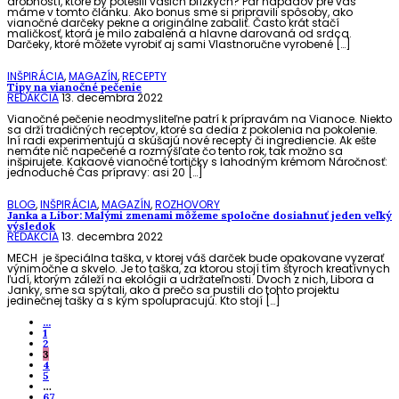
drobností, ktoré by potešili vašich blízkych? Pár nápadov pre vás
máme v tomto článku. Ako bonus sme si pripravili spôsoby, ako
vianočné darčeky pekne a originálne zabaliť. Často krát stačí
maličkosť, ktorá je milo zabalená a hlavne darovaná od srdca.
Darčeky, ktoré môžete vyrobiť aj sami Vlastnoručne vyrobené […]
INŠPIRÁCIA
,
MAGAZÍN
,
RECEPTY
Tipy na vianočné pečenie
REDAKCIA
13. decembra 2022
Vianočné pečenie neodmysliteľne patrí k prípravám na Vianoce. Niekto
sa drží tradičných receptov, ktoré sa dedia z pokolenia na pokolenie.
Iní radi experimentujú a skúšajú nové recepty či ingrediencie. Ak ešte
nemáte nič napečené a rozmýšľate čo tento rok, tak možno sa
inšpirujete. Kakaové vianočné tortičky s lahodným krémom Náročnosť:
jednoduché Čas prípravy: asi 20 […]
BLOG
,
INŠPIRÁCIA
,
MAGAZÍN
,
ROZHOVORY
Janka a Libor: Malými zmenami môžeme spoločne dosiahnuť jeden veľký
výsledok
REDAKCIA
13. decembra 2022
MECH je špeciálna taška, v ktorej váš darček bude opakovane vyzerať
výnimočne a skvelo. Je to taška, za ktorou stojí tím štyroch kreatívnych
ľudí, ktorým záleží na ekológii a udržateľnosti. Dvoch z nich, Libora a
Janky, sme sa spýtali, ako a prečo sa pustili do tohto projektu
jedinečnej tašky a s kým spolupracujú. Kto stojí […]
...
1
2
3
4
5
…
67