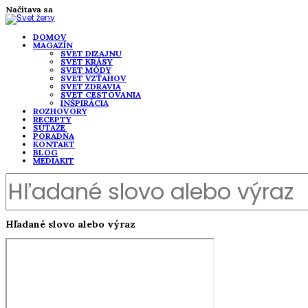
Načítava sa
DOMOV
MAGAZÍN
SVET DIZAJNU
SVET KRÁSY
SVET MÓDY
SVET VZŤAHOV
SVET ZDRAVIA
SVET CESTOVANIA
INŠPIRÁCIA
ROZHOVORY
RECEPTY
SÚŤAŽE
PORADŇA
KONTAKT
BLOG
MEDIAKIT
Hľadané slovo alebo výraz