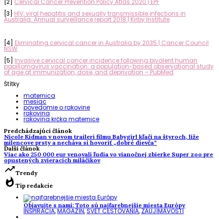
[2]
Cervical Cancer Prevention Policy Atlas 2020 | EPF
[3]
HIV, viral hepatitis and sexually transmissible infections in
Australia: Annual surveillance report 2018 | Kirby Institute
[4]
Eliminating cervical cancer in Australia by 2035 | Cancer Council
NSW
[5]
Invasive cervical cancer incidence following bivalent human
papillomavirus vaccination: a population-based observational study
of age at immunization, dose, and deprivation – PubMed
Štítky
maternica
mesiac
povedomie o rakovine
rakovina
rakovina krčka maternice
Predchádzajúci článok
Nicole Kidman v novom traileri filmu Babygirl kľačí na štyroch, líže
milencove prsty a necháva si hovoriť „dobré dievča“
Ďalší článok
Viac ako 250 000 eur venovali ľudia vo vianočnej zbierke Super zoo pre
opustených zvieracích miláčikov
trending_up
Trendy
whatshot
Tip redakcie
Objavujte s nami: Toto sú najfarebnejšie miesta Európy
INŠPIRÁCIA
,
MAGAZÍN
,
SVET CESTOVANIA
,
ZAUJÍMAVOSTI