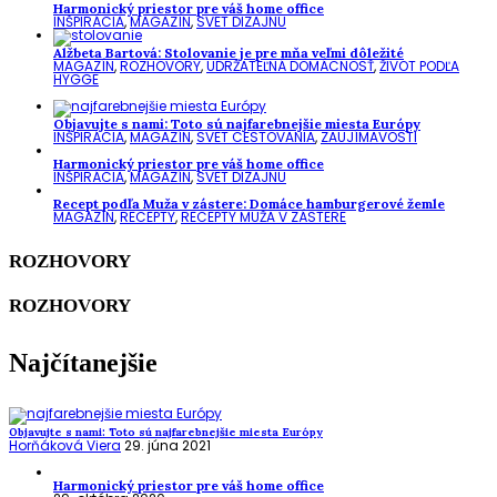
Harmonický priestor pre váš home office
INŠPIRÁCIA
,
MAGAZÍN
,
SVET DIZAJNU
Alžbeta Bartová: Stolovanie je pre mňa veľmi dôležité
MAGAZÍN
,
ROZHOVORY
,
UDRŽATEĽNÁ DOMÁCNOSŤ
,
ŽIVOT PODĽA
HYGGE
Objavujte s nami: Toto sú najfarebnejšie miesta Európy
INŠPIRÁCIA
,
MAGAZÍN
,
SVET CESTOVANIA
,
ZAUJÍMAVOSTI
Harmonický priestor pre váš home office
INŠPIRÁCIA
,
MAGAZÍN
,
SVET DIZAJNU
Recept podľa Muža v zástere: Domáce hamburgerové žemle
MAGAZÍN
,
RECEPTY
,
RECEPTY MUŽA V ZÁSTERE
ROZHOVORY
ROZHOVORY
Najčítanejšie
Objavujte s nami: Toto sú najfarebnejšie miesta Európy
Horňáková Viera
29. júna 2021
Harmonický priestor pre váš home office