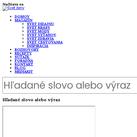
Načítava sa
DOMOV
MAGAZÍN
SVET DIZAJNU
SVET KRÁSY
SVET MÓDY
SVET VZŤAHOV
SVET ZDRAVIA
SVET CESTOVANIA
INŠPIRÁCIA
ROZHOVORY
RECEPTY
SÚŤAŽE
PORADŇA
KONTAKT
BLOG
MEDIAKIT
Hľadané slovo alebo výraz