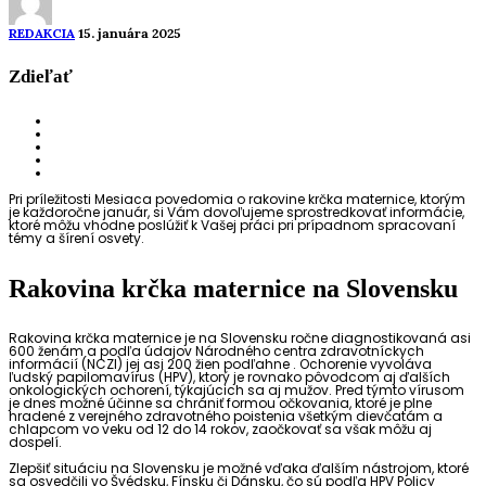
REDAKCIA
15. januára 2025
Zdieľať
Pri príležitosti Mesiaca povedomia o rakovine krčka maternice, ktorým
je každoročne január, si Vám dovoľujeme sprostredkovať informácie,
ktoré môžu vhodne poslúžiť k Vašej práci pri prípadnom spracovaní
témy a šírení osvety.
Rakovina krčka maternice na Slovensku
Rakovina krčka maternice je na Slovensku ročne diagnostikovaná asi
600 ženám a podľa údajov Národného centra zdravotníckych
informácií (NCZI) jej asi 200 žien podľahne . Ochorenie vyvoláva
ľudský papilomavírus (HPV), ktorý je rovnako pôvodcom aj ďalších
onkologických ochorení, týkajúcich sa aj mužov. Pred týmto vírusom
je dnes možné účinne sa chrániť formou očkovania, ktoré je plne
hradené z verejného zdravotného poistenia všetkým dievčatám a
chlapcom vo veku od 12 do 14 rokov, zaočkovať sa však môžu aj
dospelí.
Zlepšiť situáciu na Slovensku je možné vďaka ďalším nástrojom, ktoré
sa osvedčili vo Švédsku, Fínsku či Dánsku, čo sú podľa HPV Policy