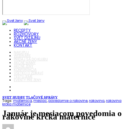
RECEPTY
ROZHOVORY
SVET DIZAJNU
AKČNÉ ŽENY
KONTAKT
NAKUPUJ
WEBINÁRE
PRIDAJ SA DO KLUBU
AKČNÉ MAMY
AKČNÉ ŽENY
KONFERENCIA
VŠETKO O ZDRAVÍ
TESTUJEME
EVENTY PRE ŽENY
SVET HUDBY
TLAČOVÉ SPRÁVY
Tags:
maternica
,
mesiac
,
povedomie o rakovine
,
rakovina
,
rakovina
krčka maternice
Január je mesiacom povedomia o
rakovine krčka maternice