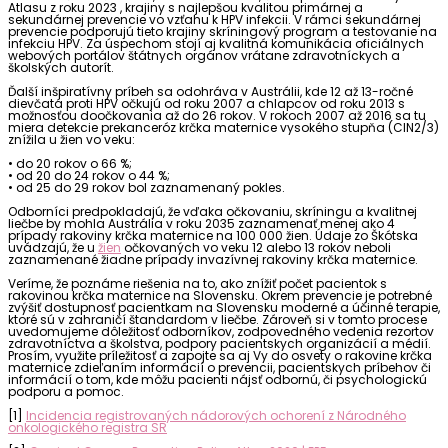
Atlasu z roku 2023 , krajiny s najlepšou kvalitou primárnej a
sekundárnej prevencie vo vzťahu k HPV infekcii. V rámci sekundárnej
prevencie podporujú tieto krajiny skríningový program a testovanie na
infekciu HPV. Za úspechom stojí aj kvalitná komunikácia oficiálnych
webových portálov štátnych orgánov vrátane zdravotníckych a
školských autorít.
Ďalší inšpiratívny príbeh sa odohráva v Austrálii, kde 12 až 13-ročné
dievčatá proti HPV očkujú od roku 2007 a chlapcov od roku 2013 s
možnosťou doočkovania až do 26 rokov. V rokoch 2007 až 2016 sa tu
miera detekcie prekanceróz krčka maternice vysokého stupňa (CIN2/3)
znížila u žien vo veku:
• do 20 rokov o 66 %;
• od 20 do 24 rokov o 44 %;
• od 25 do 29 rokov bol zaznamenaný pokles.
Odborníci predpokladajú, že vďaka očkovaniu, skríningu a kvalitnej
liečbe by mohla Austrália v roku 2035 zaznamenať menej ako 4
prípady rakoviny krčka maternice na 100 000 žien. Údaje zo Škótska
uvádzajú, že u
žien
očkovaných vo veku 12 alebo 13 rokov neboli
zaznamenané žiadne prípady invazívnej rakoviny krčka maternice.
Veríme, že poznáme riešenia na to, ako znížiť počet pacientok s
rakovinou krčka maternice na Slovensku. Okrem prevencie je potrebné
zvýšiť dostupnosť pacientkam na Slovensku moderné a účinné terapie,
ktoré sú v zahraničí štandardom v liečbe. Zároveň si v tomto procese
uvedomujeme dôležitosť odborníkov, zodpovedného vedenia rezortov
zdravotníctva a školstva, podpory pacientskych organizácií a médií.
Prosím, využite príležitosť a zapojte sa aj Vy do osvety o rakovine krčka
maternice zdieľaním informácií o prevencii, pacientskych príbehov či
informácií o tom, kde môžu pacienti nájsť odbornú, či psychologickú
podporu a pomoc.
[1]
Incidencia registrovaných nádorových ochorení z Národného
onkologického registra SR