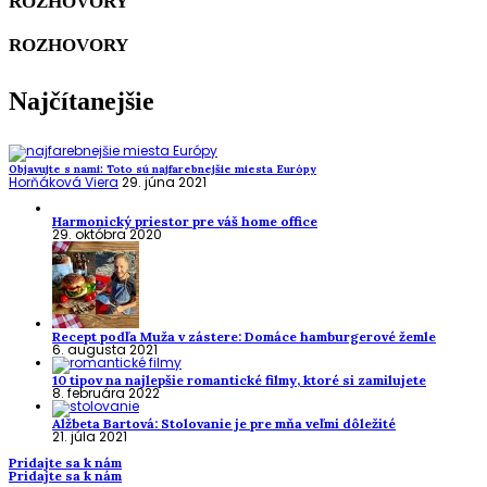
ROZHOVORY
ROZHOVORY
Najčítanejšie
Objavujte s nami: Toto sú najfarebnejšie miesta Európy
Horňáková Viera
29. júna 2021
Harmonický priestor pre váš home office
29. októbra 2020
Recept podľa Muža v zástere: Domáce hamburgerové žemle
6. augusta 2021
10 tipov na najlepšie romantické filmy, ktoré si zamilujete
8. februára 2022
Alžbeta Bartová: Stolovanie je pre mňa veľmi dôležité
21. júla 2021
Pridajte sa k nám
Pridajte sa k nám