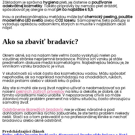
Základom je správna
hygiena
pleti, jej čistenie a
používanie
adekvátnej kozmetiky
. Takéto prípravky by nemalo pleť dráždiť,
spôsobovať jej alergie a mať
pH čo najbližšie k 5,5
.
Inou a profesionálnejšou metódou môže byť
chemický peeling, použitie
moderného LED svetla
alebo
CO2 laseru
. Samozrejme, tieto postupy si
vyžadujú aplikáciu odborníkmi, ktorých si musíte v najbližšom okolí
nájsť.
Ako sa zbaviť bradavíc?
Okrem akné, sa na našom tele veľmi často vyskytujú nielen po
vizuálnej stránke nepríjemné bradavice. Príčina ich vzniku je stále
predmetom diskusie medzi kozmetológmi. Najbežnejšou teóriou je, že
vinníkom vzniku bradavíc je vírus.
V skutočnosti sú však často iba kozmetickou vadou. Môžu spôsobiť
nepohodlie, ak sa napríklad nachádzajú na chodidlách, rukách,
medzi prstami alebo v oblasti krku či pása.
Aby ste si mohli ale svoj život naplno užívať a neobmedzovať sa pri
nosení
pekných zlatých príveskov
na krku a dekolte, je dobré, ak s
týmito výrastkami niečo urobíte. V nepozorovanej chvíli sa môže
zdanlivo malý problém premeniť na vážnu situáciu, často ohrozujúcu
samotný život.
Odstránenie škaredých bradavíc
nie je vôbec náročné a pod
dohľadom odborníka rýchlo zabudnete, že ste tento problém niekedy
riešili. Stačí sa o tom presvedčiť a na profesionálnej klinike si nechať
bradavicu alebo akné odstrániť.
Predchádzajúci článok
Triky, vďaka ktorým budú vaše diamantové šperky vždy krásne a čisté