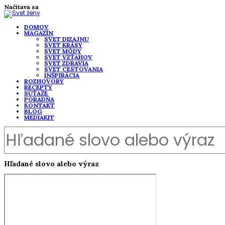
Načítava sa
DOMOV
MAGAZÍN
SVET DIZAJNU
SVET KRÁSY
SVET MÓDY
SVET VZŤAHOV
SVET ZDRAVIA
SVET CESTOVANIA
INŠPIRÁCIA
ROZHOVORY
RECEPTY
SÚŤAŽE
PORADŇA
KONTAKT
BLOG
MEDIAKIT
Hľadané slovo alebo výraz