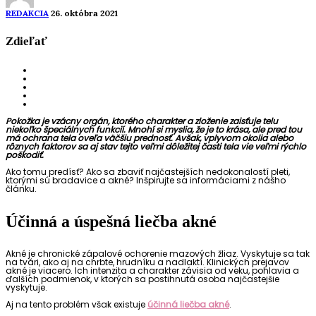
REDAKCIA
26. októbra 2021
Zdieľať
Pokožka je vzácny orgán, ktorého charakter a zloženie zaisťuje telu
niekoľko špeciálnych funkcií. Mnohí si myslia, že je to krása, ale pred tou
má ochrana tela oveľa väčšiu prednosť. Avšak, vplyvom okolia alebo
rôznych faktorov sa aj stav tejto veľmi dôležitej časti tela vie veľmi rýchlo
poškodiť.
Ako tomu predísť? Ako sa zbaviť najčastejších nedokonalostí pleti,
ktorými sú bradavice a akné? Inšpirujte sa informáciami z nášho
článku.
Účinná a úspešná liečba akné
Akné je chronické zápalové ochorenie mazových žliaz. Vyskytuje sa tak
na tvári, ako aj na chrbte, hrudníku a nadlaktí. Klinických prejavov
akné je viacero. Ich intenzita a charakter závisia od veku, pohlavia a
ďalších podmienok, v ktorých sa postihnutá osoba najčastejšie
vyskytuje.
Aj na tento problém však existuje
účinná liečba akné
.