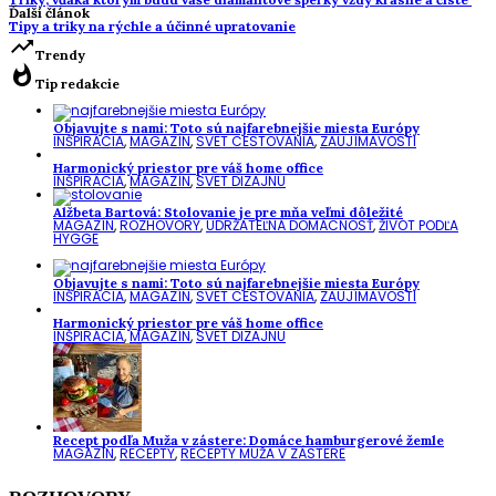
Ďalší článok
Tipy a triky na rýchle a účinné upratovanie
trending_up
Trendy
whatshot
Tip redakcie
Objavujte s nami: Toto sú najfarebnejšie miesta Európy
INŠPIRÁCIA
,
MAGAZÍN
,
SVET CESTOVANIA
,
ZAUJÍMAVOSTI
Harmonický priestor pre váš home office
INŠPIRÁCIA
,
MAGAZÍN
,
SVET DIZAJNU
Alžbeta Bartová: Stolovanie je pre mňa veľmi dôležité
MAGAZÍN
,
ROZHOVORY
,
UDRŽATEĽNÁ DOMÁCNOSŤ
,
ŽIVOT PODĽA
HYGGE
Objavujte s nami: Toto sú najfarebnejšie miesta Európy
INŠPIRÁCIA
,
MAGAZÍN
,
SVET CESTOVANIA
,
ZAUJÍMAVOSTI
Harmonický priestor pre váš home office
INŠPIRÁCIA
,
MAGAZÍN
,
SVET DIZAJNU
Recept podľa Muža v zástere: Domáce hamburgerové žemle
MAGAZÍN
,
RECEPTY
,
RECEPTY MUŽA V ZÁSTERE