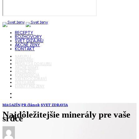
RECEPTY
ROZHOVORY
SVET DIZAJNU
AKČNÉ ŽENY
KONTAKT
NAKUPUJ
WEBINÁRE
PRIDAJ SA DO KLUBU
AKČNÉ MAMY
AKČNÉ ŽENY
KONFERENCIA
VŠETKO O ZDRAVÍ
TESTUJEME
EVENTY PRE ŽENY
MAGAZÍN
PR článok
SVET ZDRAVIA
Najdôležitejšie minerály pre vaše
srdce