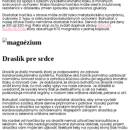
horčíka sa spája s rizikom vysokého krvného tlaku a mnohých
srdcových ochorení. Nízka hladina horčíka môže viesť k inzulínovej
rezistencii v dôsledku zmien spôsobu spracovania glukózy.
Dostatok horčíka v strave môže znížiť riziko metabolického syndrómu,
cukrovky 2. typu a riziko kardiovaskulárnych ochorení. Bohužiaľ, v
našej strave často nemáme dostatok horčíka. Denná dávka pre ženy
je 310 až 320 mg. Preto stojí za to zvážiť doplnok stravy
MAG B6
ALLNUTRITION
, ktorý obsahuje 670 magnézia v jednej kapsule.
Draslík pre srdce
Draslík je ďalší minerál, ktorý je zodpovedný za zdravie
kardiovaskulárneho systému. Podobne ako horčík pomáha udržiavať
normálnu činnosť srdca a zohráva kľúčovú úlohu pri regulácii krvného
tlaku a činnosti ciev. Je dokázané, že strava bohatá na draslík môže
znížiť krvný tlak, čo má veľký vplyv na naše zdravie. Je dôležité si
uvedomiť, že vysoký krvný tlak je deštruktívny a ak sa nelieči,
poškodzuje mnohé orgány v našom tele vrátane obličiek, pečene a očí.
Bohužiaľ, väčšinou nemáme dostatok draslíka, aby sme vyvážili
množstvo sodíka, ktoré denne prijímame v potrave. Vysoký pomer
sodíka a draslíka sa spája s vysokým krvným tlakom a
kardiovaskulárnymi ochoreniami. Najlepším zdrojom draslíka je
ovocie a zelenina vrátane zemiakov.
Na rozdiel od horčíka by sa draslík nemal užívať bez konzultácie s
lekárom. Ak máte nediagnostikované zlyhanie obličiek, vysoký príjem
draslíka vám môže len uškodiť. Niektoré lieky na vysoký krvný tlak môžu