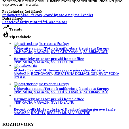
zadržiavať draslík v tele. Diuretiká môžu spôsobiť stratu draslíka jeho
vyplavovaním z tela.
Predchádzajúci článok
Endometrióza: 5 faktov, ktoré by ste o nej mali vedieť
Ďalší článok
Pastelové farby v interiéri. Ako na to?
trending_up
Trendy
whatshot
Tip redakcie
Objavujte s nami: Toto sú najfarebnejšie miesta Európy
INŠPIRÁCIA
,
MAGAZÍN
,
SVET CESTOVANIA
,
ZAUJÍMAVOSTI
Harmonický priestor pre váš home office
INŠPIRÁCIA
,
MAGAZÍN
,
SVET DIZAJNU
Alžbeta Bartová: Stolovanie je pre mňa veľmi dôležité
MAGAZÍN
,
ROZHOVORY
,
UDRŽATEĽNÁ DOMÁCNOSŤ
,
ŽIVOT PODĽA
HYGGE
Objavujte s nami: Toto sú najfarebnejšie miesta Európy
INŠPIRÁCIA
,
MAGAZÍN
,
SVET CESTOVANIA
,
ZAUJÍMAVOSTI
Harmonický priestor pre váš home office
INŠPIRÁCIA
,
MAGAZÍN
,
SVET DIZAJNU
Recept podľa Muža v zástere: Domáce hamburgerové žemle
MAGAZÍN
,
RECEPTY
,
RECEPTY MUŽA V ZÁSTERE
ROZHOVORY