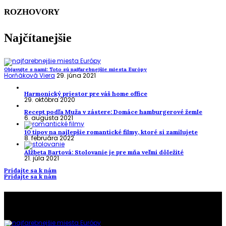
ROZHOVORY
Najčítanejšie
Objavujte s nami: Toto sú najfarebnejšie miesta Európy
Horňáková Viera
29. júna 2021
Harmonický priestor pre váš home office
29. októbra 2020
Recept podľa Muža v zástere: Domáce hamburgerové žemle
6. augusta 2021
10 tipov na najlepšie romantické filmy, ktoré si zamilujete
8. februára 2022
Alžbeta Bartová: Stolovanie je pre mňa veľmi dôležité
21. júla 2021
Pridajte sa k nám
Pridajte sa k nám
To najlepšie z našej stránky