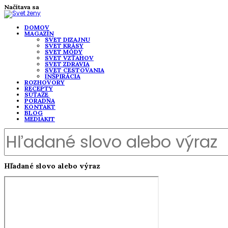
Načítava sa
DOMOV
MAGAZÍN
SVET DIZAJNU
SVET KRÁSY
SVET MÓDY
SVET VZŤAHOV
SVET ZDRAVIA
SVET CESTOVANIA
INŠPIRÁCIA
ROZHOVORY
RECEPTY
SÚŤAŽE
PORADŇA
KONTAKT
BLOG
MEDIAKIT
Hľadané slovo alebo výraz