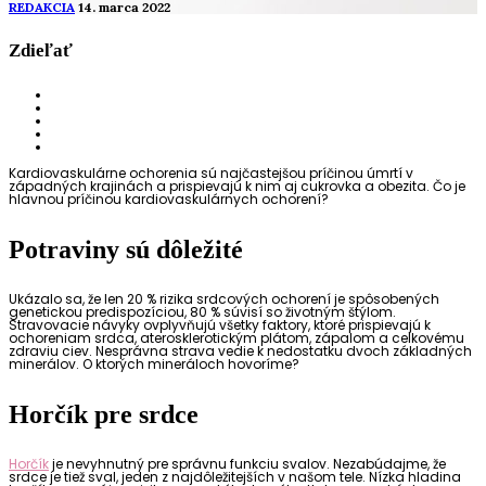
REDAKCIA
14. marca 2022
Zdieľať
Kardiovaskulárne ochorenia sú najčastejšou príčinou úmrtí v
západných krajinách a prispievajú k nim aj cukrovka a obezita. Čo je
hlavnou príčinou kardiovaskulárnych ochorení?
Potraviny sú dôležité
Ukázalo sa, že len 20 % rizika srdcových ochorení je spôsobených
genetickou predispozíciou, 80 % súvisí so životným štýlom.
Stravovacie návyky ovplyvňujú všetky faktory, ktoré prispievajú k
ochoreniam srdca, aterosklerotickým plátom, zápalom a celkovému
zdraviu ciev. Nesprávna strava vedie k nedostatku dvoch základných
minerálov. O ktorých mineráloch hovoríme?
Horčík pre srdce
Horčík
je nevyhnutný pre správnu funkciu svalov. Nezabúdajme, že
srdce je tiež sval, jeden z najdôležitejších v našom tele. Nízka hladina