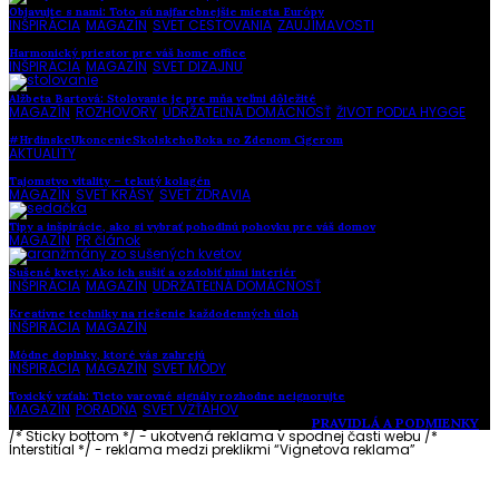
Objavujte s nami: Toto sú najfarebnejšie miesta Európy
INŠPIRÁCIA
,
MAGAZÍN
,
SVET CESTOVANIA
,
ZAUJÍMAVOSTI
Harmonický priestor pre váš home office
INŠPIRÁCIA
,
MAGAZÍN
,
SVET DIZAJNU
Alžbeta Bartová: Stolovanie je pre mňa veľmi dôležité
MAGAZÍN
,
ROZHOVORY
,
UDRŽATEĽNÁ DOMÁCNOSŤ
,
ŽIVOT PODĽA HYGGE
#HrdinskeUkoncenieSkolskehoRoka so Zdenom Cígerom
AKTUALITY
Tajomstvo vitality – tekutý kolagén
MAGAZÍN
,
SVET KRÁSY
,
SVET ZDRAVIA
Tipy a inšpirácie, ako si vybrať pohodlnú pohovku pre váš domov
MAGAZÍN
,
PR článok
Sušené kvety: Ako ich sušiť a ozdobiť nimi interiér
INŠPIRÁCIA
,
MAGAZÍN
,
UDRŽATEĽNÁ DOMÁCNOSŤ
Kreatívne techniky na riešenie každodenných úloh
INŠPIRÁCIA
,
MAGAZÍN
Módne doplnky, ktoré vás zahrejú
INŠPIRÁCIA
,
MAGAZÍN
,
SVET MÓDY
Toxický vzťah: Tieto varovné signály rozhodne neignorujte
MAGAZÍN
,
PORADŇA
,
SVET VZŤAHOV
Vytvorené s láskou pre vás © Akčné ženy •
PRAVIDLÁ A PODMIENKY
/* Sticky bottom */ - ukotvená reklama v spodnej časti webu
/*
Interstitial */ - reklama medzi preklikmi “Vignetova reklama”