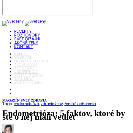
RECEPTY
ROZHOVORY
SVET DIZAJNU
AKČNÉ ŽENY
KONTAKT
NAKUPUJ
WEBINÁRE
PRIDAJ SA DO KLUBU
AKČNÉ MAMY
AKČNÉ ŽENY
KONFERENCIA
VŠETKO O ZDRAVÍ
TESTUJEME
EVENTY PRE ŽENY
MAGAZÍN
SVET ZDRAVIA
Tags:
endometrióza
,
zdravie ženy
,
ženské ochorenia
Endometrióza: 5 faktov, ktoré by
ste o nej mali vedieť