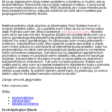
že za jej depresiami stoja nielen problémy s kariérou a mužmi, ale aj
endometrióza. Práve kvôli nej sa nikdy nestala matkou. V pracovnej
zmluve mala dokonca od roku 1956 dodatok, že v čase menštruácie,
teda bolestivých kŕčov, nebude natáčať ani stáť ako modelka pre
propagačné materiály štúdia.
Niektoré príbehy však skončia aj šťastnejšie. Pani Gabika hovorí o
svojom príbehu takto: „Už v puberte som cítila, že sa so mnou niečo
deje. Poznala som len dlhé a bolestivé
menštruačné cykly
. Myslela
som, že to asi tak má byť. Až počas štúdia na vysokej škole som sa v
rámci gynekologickej preventívnej prehliadky dostala s výmenným
lístkom na onko-gynekológiu. Po ultrazvuku som mala potvrdené –
máte tzv. čokoládové cysty. Môj vaječník vyzeral ako kráter a vtedy
som mala dokonca naznačené, že otehotnieť bude problém. Lieky na
endometriózu mi lekár nemohol predpísať, keďže priamo na liečenie
tohto ochorenia neexistujú. Zameral sa na zlepšenie nepríjemných
príznakov a vtedy mi povedal veľmi dôležitú vetu, ktorá mi rezonuje
dodnes. Zanechajte si otvorenú myseľ a nezacyklite sa zbytočne v
katastrofických scenároch. Tak som ho teda počúvla. Robila som
všetko pre to, aby som aj napriek bolestivým obdobiam bola v pohode.
Po piatich rokoch som sa dočkala krásnej chvíle a v náručí som
držala svoje dieťa. Aj ďalším ženám, ktoré viem, čo prežívajú, zo srdca
želám, aby im tá bolesť nevzala radosť zo života.”
Zdroje: who.int, @gynaktiv
Foto: canva.com
Štítky
endometrióza
zdravie ženy
ženské ochorenia
Predchádzajúci článok