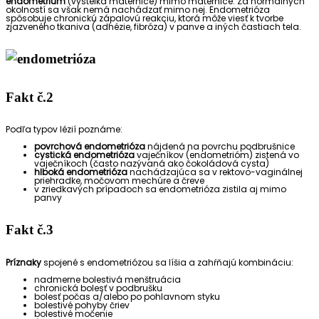
endometrium
(výstelka maternice) mimo maternice. Za normálnych
okolností sa však nemá nachádzať mimo nej. Endometrióza
spôsobuje chronickú zápalovú reakciu, ktorá môže viesť k tvorbe
zjazveného tkaniva (adhézie, fibróza) v panve a iných častiach tela.
Fakt č.2
Podľa typov lézií poznáme:
povrchová endometrióza
nájdená na povrchu podbrušnice
cystická endometrióza
vaječníkov (endometrióm) zistená vo
vaječníkoch (často nazývaná ako čokoládová cysta)
hlboká endometrióza
nachádzajúca sa v rektovo-vaginálnej
priehradke, močovom mechúre a čreve
v zriedkavých prípadoch sa endometrióza zistila aj mimo
panvy
Fakt č.3
Príznaky
spojené s endometriózou sa líšia a zahŕňajú kombináciu:
nadmerne bolestivá menštruácia
chronická bolesť v podbrušku
bolesť počas a/alebo po pohlavnom styku
bolestivé pohyby čriev
bolestivé močenie