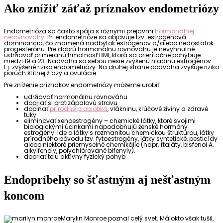
Ako znížiť záťaž príznakov endometriózy
Endometrióza sa často spája s rôznymi prejavmi
hormonálnej
nerovnováhy
. Pri endometrióze sa objavuje tzv. estrogénová
dominancia, čo znamená nadbytok estrogénov a/alebo nedostatok
progesterónu. Pre dobrú hormonálnu rovnováhu je nevyhnutné
udržiavať primeranú hmotnosť BMI, ktorá sa orientačne pohybuje
medzi 19 a 23. Nadváha so sebou nesie zvýšenú hladinu estrogénov –
t.j. zvýšené riziko endometriózy. Na druhej strane podváha zvyšuje riziko
porúch štítnej žľazy a ovulácie.
Pre zníženie príznakov endometriózy môžeme urobiť:
udržiavať hormonálnu rovnováhu
dopriať si protizápalovú stravu
dopĺňať
prírodné probiotiká
, vlákninu, kľúčové živiny a zdravé
tuky
eliminovať xenoestrogény – chemické látky, ktoré svojimi
biologickými účinkami napodobňujú ženské hormóny
estrogény. Ide o látky s rozmanitou chemickou štruktúrou, látky
prírodného pôvodu tzv. fytoestrogény, látky syntetické, pesticídy
alebo niektoré priemyselné chemikálie (napr. ftaláty, bisfenol A.
alkylfenoly, polychlórované bifenyly).
dopriať telu aktívny fyzický pohyb
Endopríbehy so šťastným aj nešťastným
koncom
Marylin Monroe poznal celý svet. Málokto však tušil,