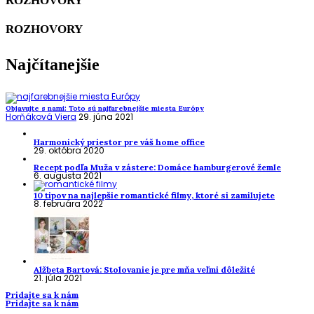
ROZHOVORY
ROZHOVORY
Najčítanejšie
Objavujte s nami: Toto sú najfarebnejšie miesta Európy
Horňáková Viera
29. júna 2021
Harmonický priestor pre váš home office
29. októbra 2020
Recept podľa Muža v zástere: Domáce hamburgerové žemle
6. augusta 2021
10 tipov na najlepšie romantické filmy, ktoré si zamilujete
8. februára 2022
Alžbeta Bartová: Stolovanie je pre mňa veľmi dôležité
21. júla 2021
Pridajte sa k nám
Pridajte sa k nám