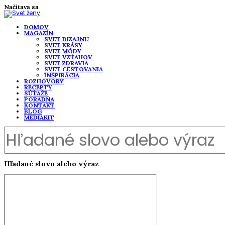
Načítava sa
DOMOV
MAGAZÍN
SVET DIZAJNU
SVET KRÁSY
SVET MÓDY
SVET VZŤAHOV
SVET ZDRAVIA
SVET CESTOVANIA
INŠPIRÁCIA
ROZHOVORY
RECEPTY
SÚŤAŽE
PORADŇA
KONTAKT
BLOG
MEDIAKIT
Hľadané slovo alebo výraz