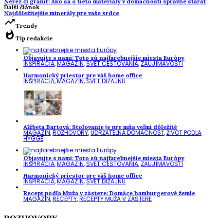
Nerez či granit: Ako sa o tieto materiály v domácnosti správne starať
Ďalší článok
Najdôležitejšie minerály pre vaše srdce
trending_up
Trendy
whatshot
Tip redakcie
Objavujte s nami: Toto sú najfarebnejšie miesta Európy
INŠPIRÁCIA
,
MAGAZÍN
,
SVET CESTOVANIA
,
ZAUJÍMAVOSTI
Harmonický priestor pre váš home office
INŠPIRÁCIA
,
MAGAZÍN
,
SVET DIZAJNU
Alžbeta Bartová: Stolovanie je pre mňa veľmi dôležité
MAGAZÍN
,
ROZHOVORY
,
UDRŽATEĽNÁ DOMÁCNOSŤ
,
ŽIVOT PODĽA
HYGGE
Objavujte s nami: Toto sú najfarebnejšie miesta Európy
INŠPIRÁCIA
,
MAGAZÍN
,
SVET CESTOVANIA
,
ZAUJÍMAVOSTI
Harmonický priestor pre váš home office
INŠPIRÁCIA
,
MAGAZÍN
,
SVET DIZAJNU
Recept podľa Muža v zástere: Domáce hamburgerové žemle
MAGAZÍN
,
RECEPTY
,
RECEPTY MUŽA V ZÁSTERE