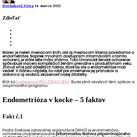
Horňáková Viera
14. marca 2022
Zdieľať
Marec je nielen mesiacom kníh, ale aj mesiacom šírenia povedomia o
endometrióze. Napriek mnohým dostupným informáciám o tomto
ochorení, je stále ešte málo známa. Toto chronické ženské ochorenie
spôsobuje viacero komplikácií ženám prevažne v produktívnom veku.
Zhrnuli sme päť dôležitých faktov, ktoré by ste o endometrióze mali
vedieť. V článku nájdete, čo robiť pre zmiernenie jej príznakov a
dokonca aj osobnú skúsenosť našej čitateľky.
Blíži sa
konferencia PRO ZDRAVÍ ŽENY
. Bude plná skvelých tém, spíkrov a
zaujímavého programu.
Endometrióza v kocke – 5 faktov
Fakt č.1
Podľa Svetovej zdravotnej organizácie (WHO) je endometrióza
ochorenie charakterizované
prítomnosťou tkaniva pripomínajúceho