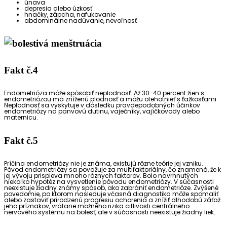
únava
depresia alebo úzkosť
hnačky, zápcha, nafukovanie
abdominálne nadúvanie, nevoľnosť
Fakt č.4
Endometrióza môže spôsobiť neplodnosť. Až 30-40 percent žien s
endometriózou má zníženú plodnosť a môžu otehotnieť s ťažkosťami.
Neplodnosť sa vyskytuje v dôsledku pravdepodobných účinkov
endometriózy na panvovú dutinu, vaječníky, vajíčkovody alebo
maternicu.
Fakt č.5
Príčina endometriózy nie je známa, existujú rôzne teórie jej vzniku.
Pôvod endometriózy sa považuje za multifaktoriálny, čo znamená, že k
jej vývoju prispieva mnoho rôznych faktorov. Bolo navrhnutých
niekoľko hypotéz na vysvetlenie pôvodu endometriózy. V súčasnosti
neexistuje žiadny známy spôsob, ako zabrániť endometrióze. Zvýšené
povedomie, po ktorom nasleduje včasná diagnostika môže spomaliť
alebo zastaviť prirodzenú progresiu ochorenia a znížiť dlhodobú záťaž
jeho príznakov, vrátane možného rizika citlivosti centrálneho
nervového systému na bolesť, ale v súčasnosti neexistuje žiadny liek.