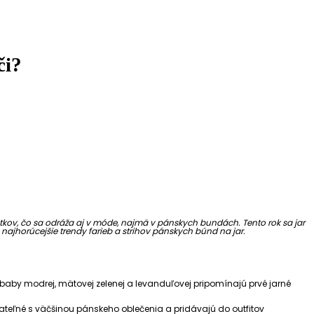
či?
atkov, čo sa odráža aj v móde, najmä v pánskych bundách. Tento rok sa jar
najhorúcejšie trendy farieb a strihov pánskych búnd na jar.
, baby modrej, mätovej zelenej a levanduľovej pripomínajú prvé jarné
vateľné s väčšinou pánskeho oblečenia a pridávajú do outfitov