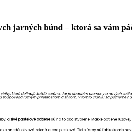
kych jarných búnd – ktorá sa vám pá
 strihy, ktoré definujú každú sezónu. Jar je obdobím premeny a nových zači
orá zodpovedá rôznym príležitostiam a štýlom. V tomto článku sa pozrieme na 
rby, a
živé pastelové odtiene
sú na to ako stvorené. Mäkké odtiene ružovej
, ako hnedá, olivová zelená alebo piesková. Tieto farby sú ľahko kombino