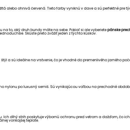
 žltá alebo ohnivá červená. Tieto farby vyniknú v dave a sú perfektné pre tý
u na to, aký druh bundy máte na sebe. Pokiaľ si ale vyberiete
pánske pre
čo jednoduchšie. Skúste preto zvážiť jeden z týchto kúskov.
a štýl a sú ideálne na vrstvenie, čo je vhodné do premenlivého jarného p
o nylonu po luxusný semiš. Sú vynikajúcou voľbou na prechodné obdobie
u. Ich dlhý strih poskytuje výbornú ochranu pred vetrom a dažďom, čo ich
nej vonkajšej teplote.