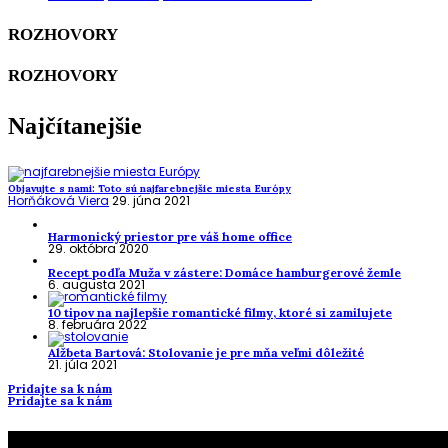
ROZHOVORY
ROZHOVORY
Najčítanejšie
Objavujte s nami: Toto sú najfarebnejšie miesta Európy
Horňáková Viera
29. júna 2021
Harmonický priestor pre váš home office
29. októbra 2020
Recept podľa Muža v zástere: Domáce hamburgerové žemle
6. augusta 2021
10 tipov na najlepšie romantické filmy, ktoré si zamilujete
8. februára 2022
Alžbeta Bartová: Stolovanie je pre mňa veľmi dôležité
21. júla 2021
Pridajte sa k nám
Pridajte sa k nám
To najlepšie z našej stránky