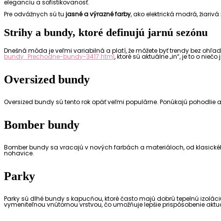
eleganciu a sofistikovanosť.
Pre odvážnych sú tu
jasné a výrazné farby
, ako elektrická modrá, žiarivá
Strihy a bundy, ktoré definujú jarnú sezónu
Dnešná móda je veľmi variabilná a platí, že môžete byť trendy bez ohľad
bundy_Prechodne-bundy-3417.html
, ktoré sú aktuálne „in“, je to o nie
Oversized bundy
Oversized bundy sú tento rok opäť veľmi populárne. Ponúkajú pohodlie 
Bomber bundy
Bomber bundy sa vracajú v nových farbách a materiáloch, od klasickéh
nohavice.
Parky
Parky sú dlhé bundy s kapucňou, ktoré často majú dobrú tepelnú izoláci
vymeniteľnou vnútornou vrstvou, čo umožňuje lepšie prispôsobenie aktuál