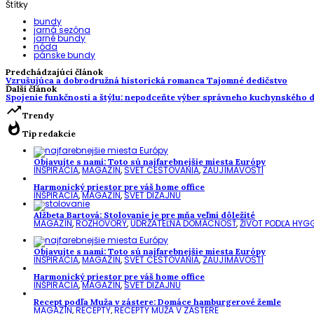
Štítky
bundy
jarná sezóna
jarné bundy
nóda
pánske bundy
Predchádzajúci článok
Vzrušujúca a dobrodružná historická romanca Tajomné dedičstvo
Ďalší článok
Spojenie funkčnosti a štýlu: nepodceňte výber správneho kuchynského d
trending_up
Trendy
whatshot
Tip redakcie
Objavujte s nami: Toto sú najfarebnejšie miesta Európy
INŠPIRÁCIA
,
MAGAZÍN
,
SVET CESTOVANIA
,
ZAUJÍMAVOSTI
Harmonický priestor pre váš home office
INŠPIRÁCIA
,
MAGAZÍN
,
SVET DIZAJNU
Alžbeta Bartová: Stolovanie je pre mňa veľmi dôležité
MAGAZÍN
,
ROZHOVORY
,
UDRŽATEĽNÁ DOMÁCNOSŤ
,
ŽIVOT PODĽA HYG
Objavujte s nami: Toto sú najfarebnejšie miesta Európy
INŠPIRÁCIA
,
MAGAZÍN
,
SVET CESTOVANIA
,
ZAUJÍMAVOSTI
Harmonický priestor pre váš home office
INŠPIRÁCIA
,
MAGAZÍN
,
SVET DIZAJNU
Recept podľa Muža v zástere: Domáce hamburgerové žemle
MAGAZÍN
,
RECEPTY
,
RECEPTY MUŽA V ZÁSTERE