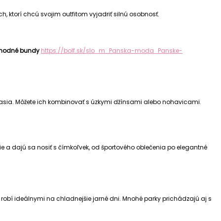
ch, ktorí chcú svojim outfitom vyjadriť silnú osobnosť.
chodné bundy
https://bolf.sk/slo_m_Panska-moda_Panske-
očasia. Môžete ich kombinovať s úzkymi džínsami alebo nohavicami.
 a dajú sa nosiť s čímkoľvek, od športového oblečenia po elegantné
 robí ideálnymi na chladnejšie jarné dni. Mnohé parky prichádzajú aj s