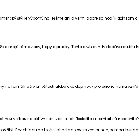
merický štýl je výborný na ležérne dni a veľmi dobre sa hodí k džínsom a
ože a majú rôzne zipsy, klopy a pracky. Tento druh bundy dodáva outfitu 
álny na formálnejšie príležitosti alebo ako doplnok k profesionálnemu vzh
álnou voľbou na aktívne dni vonku. Ich flexibilita a komfort sú neocenite
ný štýl. Bez ohľadu na to, či siahnete po oversized bunde, bomber bunde ale