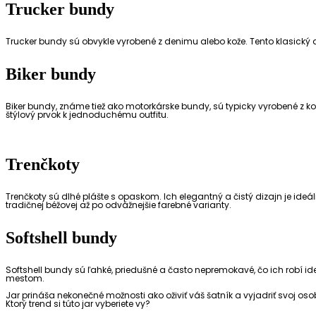
Trucker bundy
Trucker bundy sú obvykle vyrobené z denimu alebo kože. Tento klasický a
Biker bundy
Biker bundy, známe tiež ako motorkárske bundy, sú typicky vyrobené z k
štýlový prvok k jednoduchému outfitu.
Trenčkoty
Trenčkoty sú dlhé plášte s opaskom. Ich elegantný a čistý dizajn je ide
tradičnej béžovej až po odvážnejšie farebné varianty.
Softshell bundy
Softshell bundy sú ľahké, priedušné a často nepremokavé, čo ich robí ide
mestom.
Jar prináša nekonečné možnosti ako oživiť váš šatník a vyjadriť svoj osob
Ktorý trend si túto jar vyberiete vy?