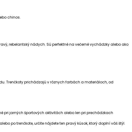
lebo chinos.
hravý, rebelantský nádych. Sú perfektné na večerné vychádzky alebo ako
ľadu. Trenčkoty prichádzajú v rôznych farbách a materiáloch, od
ľné pri jarných športových aktivitách alebo len pri prechádzkach
bo po trenčkote, určite nájdete ten pravý kúsok, ktorý doplní váš štýl.