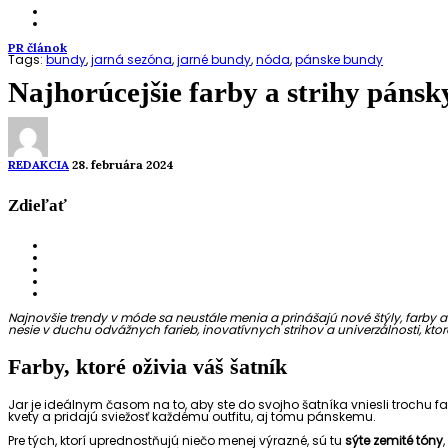
PR článok
Tags:
bundy
,
jarná sezóna
,
jarné bundy
,
nóda
,
pánske bundy
Najhorúcejšie farby a strihy páns
REDAKCIA
28. februára 2024
Zdieľať
Najnovšie trendy v móde sa neustále menia a prinášajú nové štýly, farby a
nesie v duchu odvážnych farieb, inovatívnych strihov a univerzálnosti, kt
Farby, ktoré oživia váš šatník
Jar je ideálnym časom na to, aby ste do svojho šatníka vniesli trochu fa
kvety a pridajú sviežosť každému outfitu, aj tomu pánskemu.
Pre tých, ktorí uprednostňujú niečo menej výrazné, sú tu
sýte zemité tóny