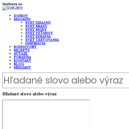
Načítava sa
DOMOV
MAGAZÍN
SVET DIZAJNU
SVET KRÁSY
SVET MÓDY
SVET VZŤAHOV
SVET ZDRAVIA
SVET CESTOVANIA
INŠPIRÁCIA
ROZHOVORY
RECEPTY
SÚŤAŽE
PORADŇA
KONTAKT
BLOG
MEDIAKIT
Hľadané slovo alebo výraz