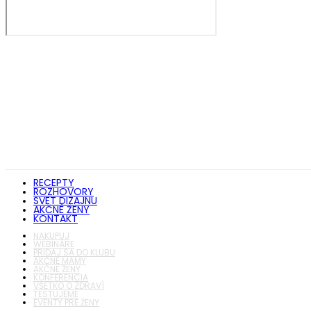
RECEPTY
ROZHOVORY
SVET DIZAJNU
AKČNÉ ŽENY
KONTAKT
NAKUPUJ
WEBINÁRE
PRIDAJ SA DO KLUBU
AKČNÉ MAMY
AKČNÉ ŽENY
KONFERENCIA
VŠETKO O ZDRAVÍ
TESTUJEME
EVENTY PRE ŽENY