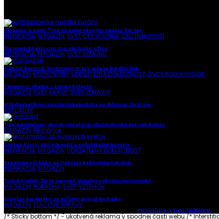
Objavujte s nami: Toto sú najfarebnejšie miesta Európy
INŠPIRÁCIA
,
MAGAZÍN
,
SVET CESTOVANIA
,
ZAUJÍMAVOSTI
Harmonický priestor pre váš home office
INŠPIRÁCIA
,
MAGAZÍN
,
SVET DIZAJNU
Alžbeta Bartová: Stolovanie je pre mňa veľmi dôležité
MAGAZÍN
,
ROZHOVORY
,
UDRŽATEĽNÁ DOMÁCNOSŤ
,
ŽIVOT PODĽA HYGGE
Tajomstvo vitality – tekutý kolagén
MAGAZÍN
,
SVET KRÁSY
,
SVET ZDRAVIA
#HrdinskeUkoncenieSkolskehoRoka so Zdenom Cígerom
AKTUALITY
Tipy a inšpirácie, ako si vybrať pohodlnú pohovku pre váš domov
MAGAZÍN
,
PR článok
Sušené kvety: Ako ich sušiť a ozdobiť nimi interiér
INŠPIRÁCIA
,
MAGAZÍN
,
UDRŽATEĽNÁ DOMÁCNOSŤ
Kreatívne techniky na riešenie každodenných úloh
INŠPIRÁCIA
,
MAGAZÍN
Toxický vzťah: Tieto varovné signály rozhodne neignorujte
MAGAZÍN
,
PORADŇA
,
SVET VZŤAHOV
Aj počas karantény sa môžete dostať do formy
MAGAZÍN
,
TLAČOVÉ SPRÁVY
Vytvorené s láskou pre vás © Akčné ženy •
PRAVIDLÁ A PODMIENKY
/* Sticky bottom */ - ukotvená reklama v spodnej časti webu
/* Intersti