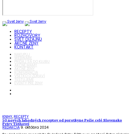
RECEPTY
ROZHOVORY
SVET DIZAJNU
AKČNÉ ŽENY
KONTAKT
NAKUPUJ
WEBINÁRE
PRIDAJ SA DO KLUBU
AKČNÉ MAMY
AKČNÉ ŽENY
KONFERENCIA
VŠETKO O ZDRAVÍ
TESTUJEME
EVENTY PRE ŽENY
KNIHY
,
RECEPTY
50 nových lahodných receptov od porotkyne Pečie celé Slovensko
Petry Tóthovej
REDAKCIA
9. októbra 2024