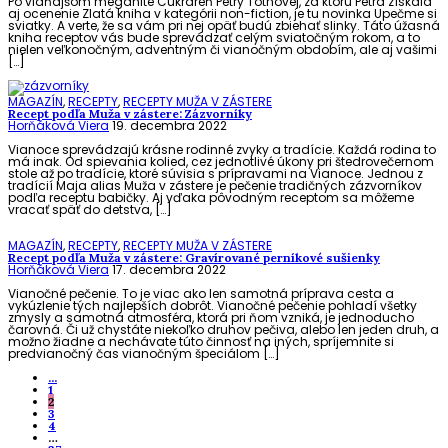
Po vlaňajšom megahite Cukráreň Petry Tóthovej, za ktorú Petra získala
aj ocenenie Zlatá kniha v kategórii non-fiction, je tu novinka Upečme si
sviatky. A verte, že sa vám pri nej opäť budú zbiehať slinky. Táto úžasná
kniha receptov vás bude sprevádzať celým sviatočným rokom, a to
nielen veľkonočným, adventným či vianočným obdobím, ale aj vašimi
[…]
MAGAZÍN
,
RECEPTY
,
RECEPTY MUŽA V ZÁSTERE
Recept podľa Muža v zástere: Zázvorníky
Horňáková Viera
19. decembra 2022
Vianoce sprevádzajú krásne rodinné zvyky a tradície. Každá rodina to
má inak. Od spievania kolied, cez jednotlivé úkony pri štedrovečernom
stole až po tradície, ktoré súvisia s prípravami na Vianoce. Jednou z
tradícií Maja alias Muža v zástere je pečenie tradičných zázvorníkov
podľa receptu babičky. Aj vďaka pôvodným receptom sa môžeme
vracať späť do detstva, […]
MAGAZÍN
,
RECEPTY
,
RECEPTY MUŽA V ZÁSTERE
Recept podľa Muža v zástere: Gravírované perníkové sušienky
Horňáková Viera
17. decembra 2022
Vianočné pečenie. To je viac ako len samotná príprava cesta a
vykúzlenie tých najlepších dobrôt. Vianočné pečenie pohladí všetky
zmysly a samotná atmosféra, ktorá pri ňom vzniká, je jednoducho
čarovná. Či už chystáte niekoľko druhov pečiva, alebo len jeden druh, a
možno žiadne a nechávate túto činnosť na iných, spríjemnite si
predvianočný čas vianočným špeciálom […]
...
1
2
3
4
…