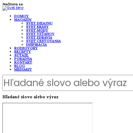
Načítava sa
DOMOV
MAGAZÍN
SVET DIZAJNU
SVET KRÁSY
SVET MÓDY
SVET VZŤAHOV
SVET ZDRAVIA
SVET CESTOVANIA
INŠPIRÁCIA
ROZHOVORY
RECEPTY
SÚŤAŽE
PORADŇA
KONTAKT
BLOG
MEDIAKIT
Hľadané slovo alebo výraz