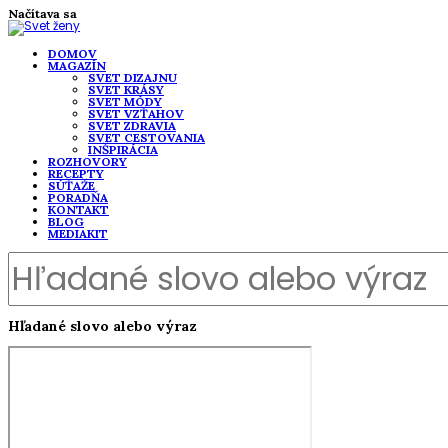
Načítava sa
DOMOV
MAGAZÍN
SVET DIZAJNU
SVET KRÁSY
SVET MÓDY
SVET VZŤAHOV
SVET ZDRAVIA
SVET CESTOVANIA
INŠPIRÁCIA
ROZHOVORY
RECEPTY
SÚŤAŽE
PORADŇA
KONTAKT
BLOG
MEDIAKIT
Hľadané slovo alebo výraz