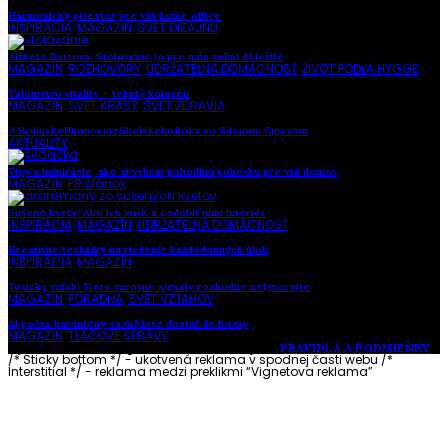
Harmonický priestor pre váš home office
INŠPIRÁCIA
,
MAGAZÍN
,
SVET DIZAJNU
Alžbeta Bartová: Stolovanie je pre mňa veľmi dôležité
MAGAZÍN
,
ROZHOVORY
,
UDRŽATEĽNÁ DOMÁCNOSŤ
,
ŽIVOT PODĽA HYGGE
Tajomstvo vitality – tekutý kolagén
MAGAZÍN
,
SVET KRÁSY
,
SVET ZDRAVIA
#HrdinskeUkoncenieSkolskehoRoka so Zdenom Cígerom
AKTUALITY
Tipy a inšpirácie, ako si vybrať pohodlnú pohovku pre váš domov
MAGAZÍN
,
PR článok
Sušené kvety: Ako ich sušiť a ozdobiť nimi interiér
INŠPIRÁCIA
,
MAGAZÍN
,
UDRŽATEĽNÁ DOMÁCNOSŤ
Kreatívne techniky na riešenie každodenných úloh
INŠPIRÁCIA
,
MAGAZÍN
Toxický vzťah: Tieto varovné signály rozhodne neignorujte
MAGAZÍN
,
PORADŇA
,
SVET VZŤAHOV
Aj počas karantény sa môžete dostať do formy
MAGAZÍN
,
TLAČOVÉ SPRÁVY
Vytvorené s láskou pre vás © Akčné ženy •
PRAVIDLÁ A PODMIENKY
/* Sticky bottom */ - ukotvená reklama v spodnej časti webu
/*
Interstitial */ - reklama medzi preklikmi “Vignetova reklama”