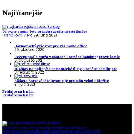
Najčítanejšie
Objavujte s nami: Toto sú najfarebnejšie miesta Európy
Horňáková Viera
29. júna 2021
Harmonický priestor pre váš home office
29. októbra 2020
Recept podľa Muža v zástere: Domáce hamburgerové žemle
6. augusta 2021
10 tipov na najlepšie romantické filmy, ktoré si zamilujete
8. februára 2022
Alžbeta Bartová: Stolovanie je pre mňa veľmi dôležité
21. júla 2021
Pridajte sa k nám
Pridajte sa k nám
To najlepšie z našej stránky
Objavujte s nami: Toto sú najfarebnejšie miesta Európy
INŠPIRÁCIA
,
MAGAZÍN
,
SVET CESTOVANIA
,
ZAUJÍMAVOSTI