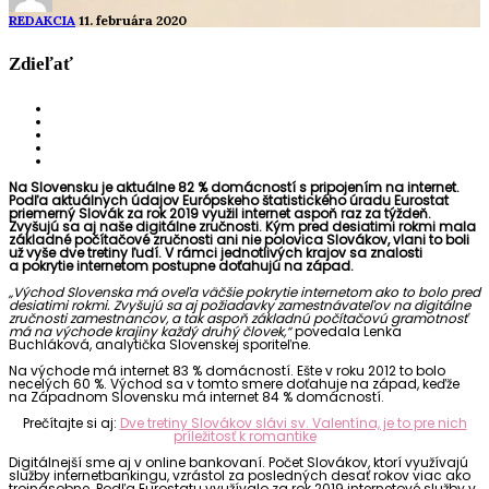
REDAKCIA
11. februára 2020
Zdieľať
Na Slovensku je aktuálne 82 % domácností s pripojením na internet.
Podľa aktuálnych údajov Európskeho štatistického úradu Eurostat
priemerný Slovák za rok 2019 využil internet aspoň raz za týždeň.
Zvyšujú sa aj naše digitálne zručnosti. Kým pred desiatimi rokmi mala
základné počítačové zručnosti ani nie polovica Slovákov, vlani to boli
už vyše dve tretiny ľudí. V rámci jednotlivých krajov sa znalosti
a pokrytie internetom postupne doťahujú na západ.
„Východ Slovenska má oveľa väčšie pokrytie internetom ako to bolo pred
desiatimi rokmi. Zvyšujú sa aj požiadavky zamestnávateľov na digitálne
zručnosti zamestnancov, a tak aspoň základnú počítačovú gramotnosť
má na východe krajiny každý druhý človek,“
povedala Lenka
Buchláková, analytička Slovenskej sporiteľne.
Na východe má internet 83 % domácností. Ešte v roku 2012 to bolo
necelých 60 %. Východ sa v tomto smere doťahuje na západ, keďže
na Západnom Slovensku má internet 84 % domácností.
Prečítajte si aj:
Dve tretiny Slovákov slávi sv. Valentína, je to pre nich
príležitosť k romantike
Digitálnejší sme aj v online bankovaní. Počet Slovákov, ktorí využívajú
služby internetbankingu, vzrástol za posledných desať rokov viac ako
trojnásobne. Podľa Eurostatu využívalo za rok 2019 internetové služby v