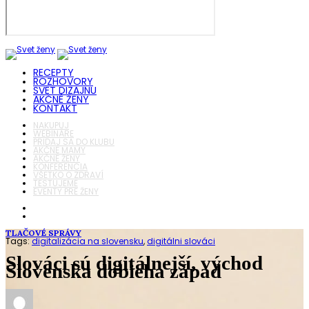
RECEPTY
ROZHOVORY
SVET DIZAJNU
AKČNÉ ŽENY
KONTAKT
NAKUPUJ
WEBINÁRE
PRIDAJ SA DO KLUBU
AKČNÉ MAMY
AKČNÉ ŽENY
KONFERENCIA
VŠETKO O ZDRAVÍ
TESTUJEME
EVENTY PRE ŽENY
TLAČOVÉ SPRÁVY
Tags:
digitalizácia na slovensku
,
digitálni slováci
Slováci sú digitálnejší, východ
Slovenska dobieha západ