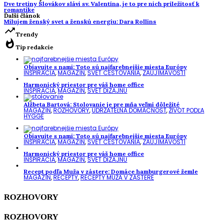
Dve tretiny Slovákov slávi sv. Valentína, je to pre nich príležitosť k
romantike
Ďalší článok
Milujem ženský svet a ženskú energiu: Dara Rollins
trending_up
Trendy
whatshot
Tip redakcie
Objavujte s nami: Toto sú najfarebnejšie miesta Európy
INŠPIRÁCIA
,
MAGAZÍN
,
SVET CESTOVANIA
,
ZAUJÍMAVOSTI
Harmonický priestor pre váš home office
INŠPIRÁCIA
,
MAGAZÍN
,
SVET DIZAJNU
Alžbeta Bartová: Stolovanie je pre mňa veľmi dôležité
MAGAZÍN
,
ROZHOVORY
,
UDRŽATEĽNÁ DOMÁCNOSŤ
,
ŽIVOT PODĽA
HYGGE
Objavujte s nami: Toto sú najfarebnejšie miesta Európy
INŠPIRÁCIA
,
MAGAZÍN
,
SVET CESTOVANIA
,
ZAUJÍMAVOSTI
Harmonický priestor pre váš home office
INŠPIRÁCIA
,
MAGAZÍN
,
SVET DIZAJNU
Recept podľa Muža v zástere: Domáce hamburgerové žemle
MAGAZÍN
,
RECEPTY
,
RECEPTY MUŽA V ZÁSTERE
ROZHOVORY
ROZHOVORY