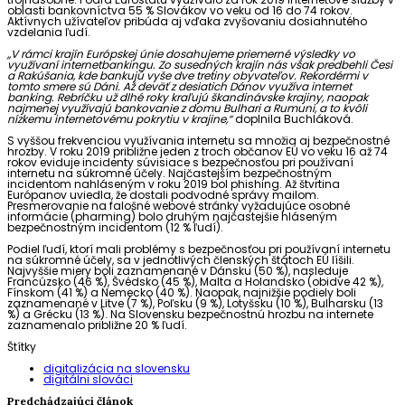
oblasti bankovníctva 55 % Slovákov vo veku od 16 do 74 rokov.
Aktívnych užívateľov pribúda aj vďaka zvyšovaniu dosiahnutého
vzdelania ľudí.
,,V rámci krajín Európskej únie dosahujeme priemerné výsledky vo
využívaní internetbankingu. Zo susedných krajín nás však predbehli Česi
a Rakúšania, kde bankujú vyše dve tretiny obyvateľov. Rekordérmi v
tomto smere sú Dáni. Až deväť z desiatich Dánov využíva internet
banking. Rebríčku už dlhé roky kraľujú škandinávske krajiny, naopak
najmenej využívajú bankovanie z domu Bulhari a Rumuni, a to kvôli
nízkemu internetovému pokrytiu v krajine,“
doplnila Buchláková.
S vyššou frekvenciou využívania internetu sa množia aj bezpečnostné
hrozby. V roku 2019 približne jeden z troch občanov EÚ vo veku 16 až 74
rokov eviduje incidenty súvisiace s bezpečnosťou pri používaní
internetu na súkromné ​​účely. Najčastejším bezpečnostným
incidentom nahláseným v roku 2019 bol phishing. Až štvrtina
Európanov uviedla, že dostali podvodné správy mailom.
Presmerovanie na falošné webové stránky vyžadujúce osobné
informácie (pharming) bolo druhým najčastejšie hláseným
bezpečnostným incidentom (12 % ľudí).
Podiel ľudí, ktorí mali problémy s bezpečnosťou pri používaní internetu
na súkromné ​​účely, sa v jednotlivých členských štátoch EÚ líšili.
Najvyššie miery boli zaznamenané v Dánsku (50 %), nasleduje
Francúzsko (46 %), Švédsko (45 %), Malta a Holandsko (obidve 42 %),
Fínskom (41 %) a Nemecko (40 %). Naopak, najnižšie podiely boli
zaznamenané v Litve (7 %), Poľsku (9 %), Lotyšsku (10 %), Bulharsku (13
%) a Grécku (13 %). Na Slovensku bezpečnostnú hrozbu na internete
zaznamenalo približne 20 % ľudí.
Štítky
digitalizácia na slovensku
digitálni slováci
Predchádzajúci článok