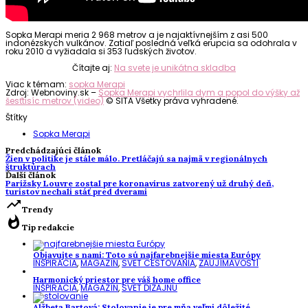
Sopka Merapi meria 2 968 metrov a je najaktívnejším z asi 500
indonézskych vulkánov. Zatiaľ posledná veľká erupcia sa odohrala v
roku 2010 a vyžiadala si 353 ľudských životov.
Čítajte aj:
Na svete je unikátna skladba
Viac k témam:
sopka Merapi
Zdroj: Webnoviny.sk –
Sopka Merapi vychrlila dym a popol do výšky až
šesťtisíc metrov (video)
© SITA Všetky práva vyhradené.
Štítky
Sopka Merapi
Predchádzajúci článok
Žien v politike je stále málo. Pretláčajú sa najmä v regionálnych
štruktúrach
Ďalší článok
Parížsky Louvre zostal pre koronavírus zatvorený už druhý deň,
turistov nechali stáť pred dverami
trending_up
Trendy
whatshot
Tip redakcie
Objavujte s nami: Toto sú najfarebnejšie miesta Európy
INŠPIRÁCIA
,
MAGAZÍN
,
SVET CESTOVANIA
,
ZAUJÍMAVOSTI
Harmonický priestor pre váš home office
INŠPIRÁCIA
,
MAGAZÍN
,
SVET DIZAJNU
Alžbeta Bartová: Stolovanie je pre mňa veľmi dôležité