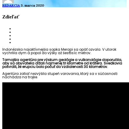
REDAKCIA
3. marca 2020
Zdieľať
Indonézska najaktívnejšia sopka Merapi sa opäť ozvala. V utorok
vychrlila dym a popol do výšky až šesťtisíc metrov.
Tamojšia agentúra pre výskum geológie a vulkanológie doporučila,
aby sa obyvatelia držali najmenej tri kilometre od krátera. Svedkovia
potvrdili, že erupciu bolo počuť do vzdialenosti 30 kilometrov.
Agentúra zatiaľ nezvýšila stupeň varovania, ktorý sa v súčasnosti
nachádza na trojke.