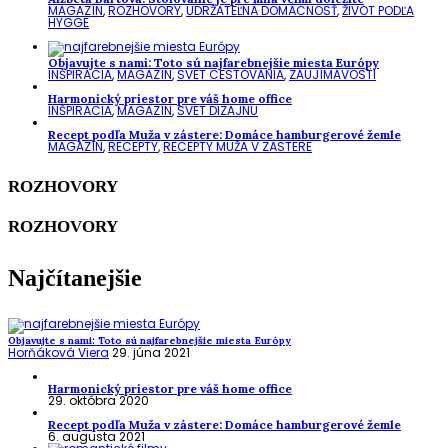
MAGAZÍN
,
ROZHOVORY
,
UDRŽATEĽNÁ DOMÁCNOSŤ
,
ŽIVOT PODĽA
HYGGE
Objavujte s nami: Toto sú najfarebnejšie miesta Európy
INŠPIRÁCIA
,
MAGAZÍN
,
SVET CESTOVANIA
,
ZAUJÍMAVOSTI
Harmonický priestor pre váš home office
INŠPIRÁCIA
,
MAGAZÍN
,
SVET DIZAJNU
Recept podľa Muža v zástere: Domáce hamburgerové žemle
MAGAZÍN
,
RECEPTY
,
RECEPTY MUŽA V ZÁSTERE
ROZHOVORY
ROZHOVORY
Najčítanejšie
Objavujte s nami: Toto sú najfarebnejšie miesta Európy
Horňáková Viera
29. júna 2021
Harmonický priestor pre váš home office
29. októbra 2020
Recept podľa Muža v zástere: Domáce hamburgerové žemle
6. augusta 2021