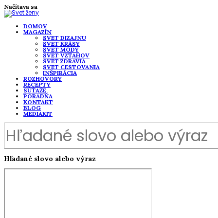
Načítava sa
DOMOV
MAGAZÍN
SVET DIZAJNU
SVET KRÁSY
SVET MÓDY
SVET VZŤAHOV
SVET ZDRAVIA
SVET CESTOVANIA
INŠPIRÁCIA
ROZHOVORY
RECEPTY
SÚŤAŽE
PORADŇA
KONTAKT
BLOG
MEDIAKIT
Hľadané slovo alebo výraz