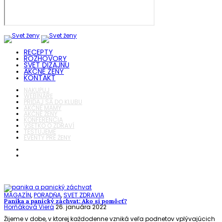
RECEPTY
ROZHOVORY
SVET DIZAJNU
AKČNÉ ŽENY
KONTAKT
NAKUPUJ
WEBINÁRE
PRIDAJ SA DO KLUBU
AKČNÉ MAMY
AKČNÉ ŽENY
KONFERENCIA
VŠETKO O ZDRAVÍ
TESTUJEME
EVENTY PRE ŽENY
MAGAZÍN
,
PORADŇA
,
SVET ZDRAVIA
Panika a panický záchvat: Ako si pomôcť?
Horňáková Viera
26. januára 2022
Žijeme v dobe, v ktorej každodenne vzniká veľa podnetov vplývajúcich