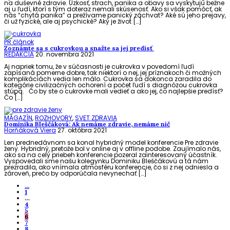
na duševné zdravie. Úzkosť, strach, panika a obavy sa vyskytujú bežne
aj u ľudí, ktorí s tým doteraz nemali skúsenosť. Ako si však pomôcť, ak
nás “chytá panika” a prežívame panický záchvat? Aké sú jeho prejavy,
či už fyzické, ale aj psychické? Aký je život […]
PR článok
Zoznámte sa s cukrovkou a snažte sa jej predísť
REDAKCIA
20. novembra 2021
Aj napriek tomu, že v súčasnosti je cukrovka v povedomí ľudí
zapísaná pomerne dobre, tak niektorí o nej, jej príznakoch či možných
komplikáciách vedia len málo. Cukrovka sa dokonca zaradila do
kategórie civilizačných ochorení a počet ľudí s diagnózou cukrovka
stúpa. Čo by ste o cukrovke mali vedieť a ako jej, čo najlepšie predísť?
Čo […]
MAGAZÍN
,
ROZHOVORY
,
SVET ZDRAVIA
Dominika Bleščáková: Ak nemáme zdravie, nemáme nič
Horňáková Viera
27. októbra 2021
Len prednedávnom sa konal hybridný model konferencie Pre zdravie
ženy. Hybridný, pretože bol v online aj v offline podobe. Zaujímalo nás,
ako sa na celý priebeh konferencie pozeral zainteresovaný účastník.
Vyspovedali sme našu kolegynku Dominiku Bleščákovú a tá nám
prezradila, ako vnímala atmosféru konferencie, čo si z nej odniesla a
zároveň, prečo by odporúčala nevynechať […]
...
1
…
4
5
6
7
8