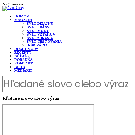
Načítava sa
DOMOV
MAGAZÍN
SVET DIZAJNU
SVET KRÁSY
SVET MÓDY
SVET VZŤAHOV
SVET ZDRAVIA
SVET CESTOVANIA
INŠPIRÁCIA
ROZHOVORY
RECEPTY
SÚŤAŽE
PORADŇA
KONTAKT
BLOG
MEDIAKIT
Hľadané slovo alebo výraz