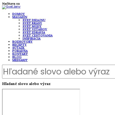
Načítava sa
DOMOV
MAGAZÍN
SVET DIZAJNU
SVET KRÁSY
SVET MÓDY
SVET VZŤAHOV
SVET ZDRAVIA
SVET CESTOVANIA
INŠPIRÁCIA
ROZHOVORY
RECEPTY
SÚŤAŽE
PORADŇA
KONTAKT
BLOG
MEDIAKIT
Hľadané slovo alebo výraz