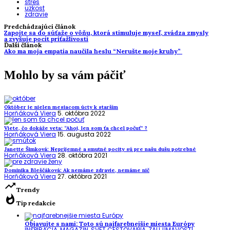
stres
uzkost
zdravie
Predchádzajúci článok
Zapojte sa do súťaže o vôňu, ktorá stimuluje myseľ, zvádza zmysly
a zvyšuje pocit príťažlivosti
Ďalší článok
Ako ma moja empatia naučila heslu “Nerušte moje kruhy”
Mohlo by sa vám páčiť
Október je nielen mesiacom úcty k starším
Horňáková Viera
5. októbra 2022
Viete, čo dokáže veta: “Ahoj, len som ťa chcel počuť” ?
Horňáková Viera
15. augusta 2022
Janette Šimková: Nepríjemné a smutné pocity sú pre našu dušu potrebné
Horňáková Viera
28. októbra 2021
Dominika Bleščáková: Ak nemáme zdravie, nemáme nič
Horňáková Viera
27. októbra 2021
trending_up
Trendy
whatshot
Tip redakcie
Objavujte s nami: Toto sú najfarebnejšie miesta Európy
INŠPIRÁCIA
,
MAGAZÍN
,
SVET CESTOVANIA
,
ZAUJÍMAVOSTI