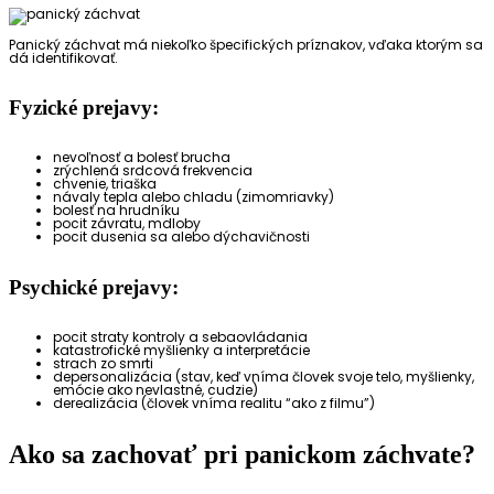
Panický záchvat má niekoľko špecifických príznakov, vďaka ktorým sa
dá identifikovať.
Fyzické prejavy:
nevoľnosť a bolesť brucha
zrýchlená srdcová frekvencia
chvenie, triaška
návaly tepla alebo chladu (zimomriavky)
bolesť na hrudníku
pocit závratu, mdloby
pocit dusenia sa alebo dýchavičnosti
Psychické prejavy:
pocit straty kontroly a sebaovládania
katastrofické myšlienky a interpretácie
strach zo smrti
depersonalizácia (stav, keď vníma človek svoje telo, myšlienky,
emócie ako nevlastné, cudzie)
derealizácia (človek vníma realitu “ako z filmu”)
Ako sa zachovať pri panickom záchvate?