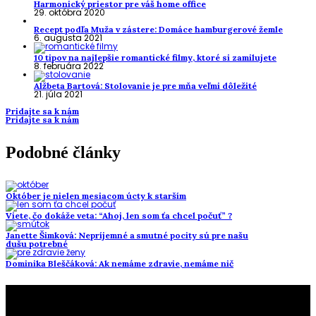
Harmonický priestor pre váš home office
29. októbra 2020
Recept podľa Muža v zástere: Domáce hamburgerové žemle
6. augusta 2021
10 tipov na najlepšie romantické filmy, ktoré si zamilujete
8. februára 2022
Alžbeta Bartová: Stolovanie je pre mňa veľmi dôležité
21. júla 2021
Pridajte sa k nám
Pridajte sa k nám
Podobné články
Október je nielen mesiacom úcty k starším
Viete, čo dokáže veta: “Ahoj, len som ťa chcel počuť” ?
Janette Šimková: Nepríjemné a smutné pocity sú pre našu
dušu potrebné
Dominika Bleščáková: Ak nemáme zdravie, nemáme nič
To najlepšie z našej stránky