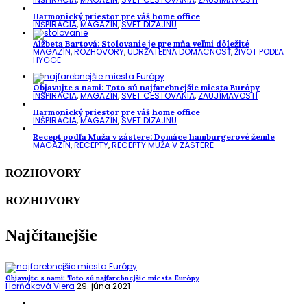
Harmonický priestor pre váš home office
INŠPIRÁCIA
,
MAGAZÍN
,
SVET DIZAJNU
Alžbeta Bartová: Stolovanie je pre mňa veľmi dôležité
MAGAZÍN
,
ROZHOVORY
,
UDRŽATEĽNÁ DOMÁCNOSŤ
,
ŽIVOT PODĽA
HYGGE
Objavujte s nami: Toto sú najfarebnejšie miesta Európy
INŠPIRÁCIA
,
MAGAZÍN
,
SVET CESTOVANIA
,
ZAUJÍMAVOSTI
Harmonický priestor pre váš home office
INŠPIRÁCIA
,
MAGAZÍN
,
SVET DIZAJNU
Recept podľa Muža v zástere: Domáce hamburgerové žemle
MAGAZÍN
,
RECEPTY
,
RECEPTY MUŽA V ZÁSTERE
ROZHOVORY
ROZHOVORY
Najčítanejšie
Objavujte s nami: Toto sú najfarebnejšie miesta Európy
Horňáková Viera
29. júna 2021