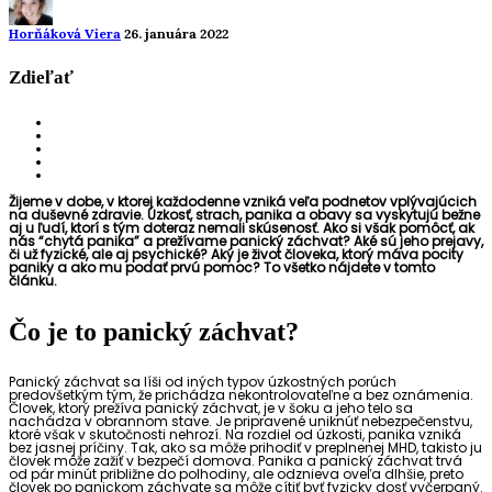
Horňáková Viera
26. januára 2022
Zdieľať
Žijeme v dobe, v ktorej každodenne vzniká veľa podnetov vplývajúcich
na duševné zdravie. Úzkosť, strach, panika a obavy sa vyskytujú bežne
aj u ľudí, ktorí s tým doteraz nemali skúsenosť. Ako si však pomôcť, ak
nás “chytá panika” a prežívame panický záchvat? Aké sú jeho prejavy,
či už fyzické, ale aj psychické? Aký je život človeka, ktorý máva pocity
paniky a ako mu podať prvú pomoc? To všetko nájdete v tomto
článku.
Čo je to panický záchvat?
Panický záchvat sa líši od iných typov úzkostných porúch
predovšetkým tým, že prichádza nekontrolovateľne a bez oznámenia.
Človek, ktorý prežíva panický záchvat, je v šoku a jeho telo sa
nachádza v obrannom stave. Je pripravené uniknúť nebezpečenstvu,
ktoré však v skutočnosti nehrozí. Na rozdiel od úzkosti, panika vzniká
bez jasnej príčiny. Tak, ako sa môže prihodiť v preplnenej MHD, takisto ju
človek môže zažiť v bezpečí domova. Panika a panický záchvat trvá
od pár minút približne do polhodiny, ale odznieva oveľa dlhšie, preto
človek po panickom záchvate sa môže cítiť byť fyzicky dosť vyčerpaný.