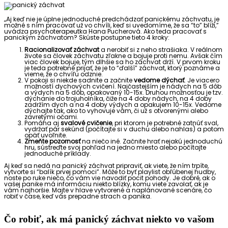
„Aj keď nie je úplne jednoduché predchádzať panickému záchvatu, je
možné s ním pracovať už vo chvíli, keď si uvedomíme, že sa “to” blíži,”
uvádza psychoterapeutka Hana Pucherová. Ako teda pracovať s
panickým záchvatom? Skúste postupne tieto 4 kroky:
Racionalizovať záchvat
a nerobiť si z neho strašiaka. V reálnom
živote sa človek záchvatu zľakne a bojuje proti nemu. Avšak čím
viac človek bojuje, tým dlhšie sa ho záchvat drží. V prvom kroku
je teda potrebné prijať, že je to “ďalší” záchvat, ktorý poznáme a
vieme, že o chvíľu odznie.
V pokoji si niekde sadnite a začnite
vedome dýchať
. Je viacero
možností dychových cvičení. Najčastejším je nádych na 5 dôb
a výdych na 5 dôb, opakovaný 10-15x. Druhou možnosťou je tzv.
dýchanie do trojuholníka, čiže na 4 doby nádych, na 4 doby
zadržím dych a na 4 doby výdych a opakujem 10-15x. Vedome
dýchajte tak, ako to vyhovuje vám, či už s otvorenými alebo
zavretými očami.
Pomáha aj
svalové cvičenie
, pri ktorom je potrebné zatnúť sval,
vydržať pár sekúnd (počítajte si v duchu alebo nahlas) a potom
opäť uvoľnite.
Zmeňte pozornosť
na niečo iné. Začnite hrať nejakú jednoduchú
hru, sústreďte svoj pohľad na jedno miesto alebo počítajte
jednoduché príklady.
Aj keď sa nedá na panický záchvat pripraviť, ak viete, že ním trpíte,
vytvorte si “balík prvej pomoci”. Môže to byť playlist obľúbenej hudby,
noste po ruke niečo, čo vám vie navodiť pocit pohody. Je dobré, ak o
vašej panike má informáciu niekto blízky, komu viete zavolať, ak je
vám najhoršie. Majte v hlave vytvorené a naplánované scenáre, čo
robiť v čase, keď vás prepadne strach a panika.
Čo robiť, ak má panický záchvat niekto vo vašom