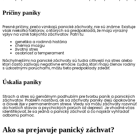
Príčiny paniky
Presné príčiny, prečo vznikajú panické záchvaty, nie sú známe. Existuje
však niekoľko faktorov, o ktorých sa predpokladá, že majú výrazný
vplyv na vznik takýchto záchvatov. Patrí tu:
genetika a rodinná história
chémia mozgu
životný stres
osobnosť a temperament
Náchylnejšími na panické záchvaty sú ľudia citlivejší na stres alebo
ktorí často zažívajú negatívne emócie. Ľudia, ktorí majú členov rodiny
s úzkostnými poruchami, môžu tieto predpoklady zdediť.
Úskalia paniky
Strach a stres sú geniálnym podhubím pre tvorbu paník a panických
záchvatov. Problém nastáva, ak sa záchvaty paniky dejú opakovane
a človek žije v permanentnom strese. Vtedy sa môžu záchvaty rozvinúť
do horších stavov a psychických porúch až depresií. Je vhodné včas
identifikovať, že sa jedná o panický záchvat a čo najskôr vyhľadať
odbornú pomoc.
Ako sa prejavuje panický záchvat?