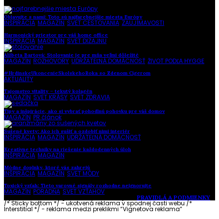
Objavujte s nami: Toto sú najfarebnejšie miesta Európy
INŠPIRÁCIA
,
MAGAZÍN
,
SVET CESTOVANIA
,
ZAUJÍMAVOSTI
Harmonický priestor pre váš home office
INŠPIRÁCIA
,
MAGAZÍN
,
SVET DIZAJNU
Alžbeta Bartová: Stolovanie je pre mňa veľmi dôležité
MAGAZÍN
,
ROZHOVORY
,
UDRŽATEĽNÁ DOMÁCNOSŤ
,
ŽIVOT PODĽA HYGGE
#HrdinskeUkoncenieSkolskehoRoka so Zdenom Cígerom
AKTUALITY
Tajomstvo vitality – tekutý kolagén
MAGAZÍN
,
SVET KRÁSY
,
SVET ZDRAVIA
Tipy a inšpirácie, ako si vybrať pohodlnú pohovku pre váš domov
MAGAZÍN
,
PR článok
Sušené kvety: Ako ich sušiť a ozdobiť nimi interiér
INŠPIRÁCIA
,
MAGAZÍN
,
UDRŽATEĽNÁ DOMÁCNOSŤ
Kreatívne techniky na riešenie každodenných úloh
INŠPIRÁCIA
,
MAGAZÍN
Módne doplnky, ktoré vás zahrejú
INŠPIRÁCIA
,
MAGAZÍN
,
SVET MÓDY
Toxický vzťah: Tieto varovné signály rozhodne neignorujte
MAGAZÍN
,
PORADŇA
,
SVET VZŤAHOV
Vytvorené s láskou pre vás © Akčné ženy •
PRAVIDLÁ A PODMIENKY
/* Sticky bottom */ - ukotvená reklama v spodnej časti webu
/*
Interstitial */ - reklama medzi preklikmi “Vignetova reklama”