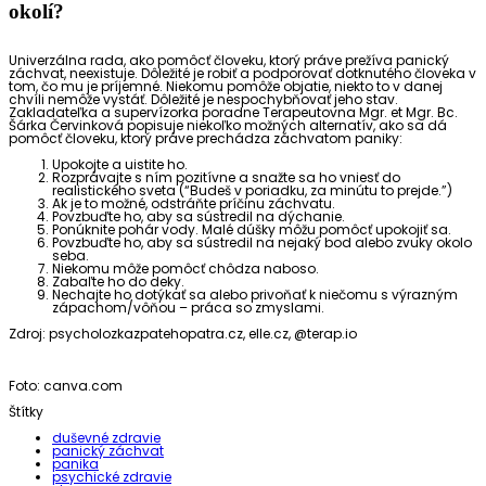
okolí?
Univerzálna rada, ako pomôcť človeku, ktorý práve prežíva panický
záchvat, neexistuje. Dôležité je robiť a podporovať dotknutého človeka v
tom, čo mu je príjemné. Niekomu pomôže objatie, niekto to v danej
chvíli nemôže vystáť. Dôležité je nespochybňovať jeho stav.
Zakladateľka a supervízorka poradne Terapeutovna Mgr. et Mgr. Bc.
Šárka Červinková popisuje niekoľko možných alternatív, ako sa dá
pomôcť človeku, ktorý práve prechádza záchvatom paniky:
Upokojte a uistite ho.
Rozprávajte s ním pozitívne a snažte sa ho vniesť do
realistického sveta (“Budeš v poriadku, za minútu to prejde.”)
Ak je to možné, odstráňte príčinu záchvatu.
Povzbuďte ho, aby sa sústredil na dýchanie.
Ponúknite pohár vody. Malé dúšky môžu pomôcť upokojiť sa.
Povzbuďte ho, aby sa sústredil na nejaký bod alebo zvuky okolo
seba.
Niekomu môže pomôcť chôdza naboso.
Zabaľte ho do deky.
Nechajte ho dotýkať sa alebo privoňať k niečomu s výrazným
zápachom/vôňou – práca so zmyslami.
Zdroj: psycholozkazpatehopatra.cz, elle.cz, @terap.io
Foto: canva.com
Štítky
duševné zdravie
panický záchvat
panika
psychické zdravie