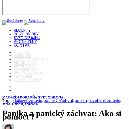
RECEPTY
ROZHOVORY
SVET DIZAJNU
AKČNÉ ŽENY
KONTAKT
NAKUPUJ
WEBINÁRE
PRIDAJ SA DO KLUBU
AKČNÉ MAMY
AKČNÉ ŽENY
KONFERENCIA
VŠETKO O ZDRAVÍ
TESTUJEME
EVENTY PRE ŽENY
MAGAZÍN
PORADŇA
SVET ZDRAVIA
Tags:
duševné zdravie
,
panický záchvat
,
panika
,
psychické zdravie
,
stres
,
uzkost
,
zdravie
Panika a panický záchvat: Ako si
pomôcť?