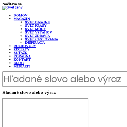
Načítava sa
DOMOV
MAGAZÍN
SVET DIZAJNU
SVET KRÁSY
SVET MÓDY
SVET VZŤAHOV
SVET ZDRAVIA
SVET CESTOVANIA
INŠPIRÁCIA
ROZHOVORY
RECEPTY
SÚŤAŽE
PORADŇA
KONTAKT
BLOG
MEDIAKIT
Hľadané slovo alebo výraz