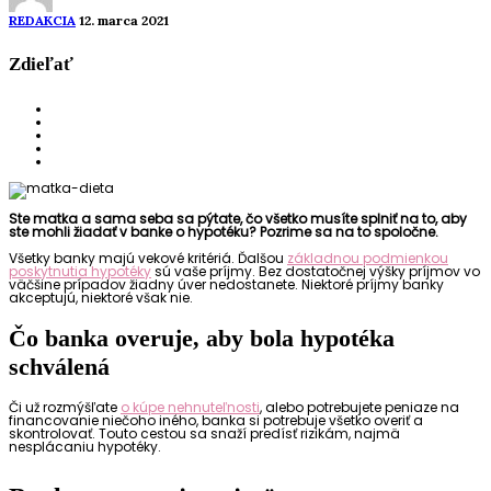
REDAKCIA
12. marca 2021
Zdieľať
Ste matka a sama seba sa pýtate, čo všetko musíte splniť na to, aby
ste mohli žiadať v banke o hypotéku? Pozrime sa na to spoločne.
Všetky banky majú vekové kritériá. Ďalšou
základnou podmienkou
poskytnutia hypotéky
sú vaše príjmy. Bez dostatočnej výšky príjmov vo
väčšine prípadov žiadny úver nedostanete. Niektoré príjmy banky
akceptujú, niektoré však nie.
Čo banka overuje, aby bola hypotéka
schválená
Či už rozmýšľate
o kúpe nehnuteľnosti
, alebo potrebujete peniaze na
financovanie niečoho iného, banka si potrebuje všetko overiť a
skontrolovať. Touto cestou sa snaží predísť rizikám, najmä
nesplácaniu hypotéky.