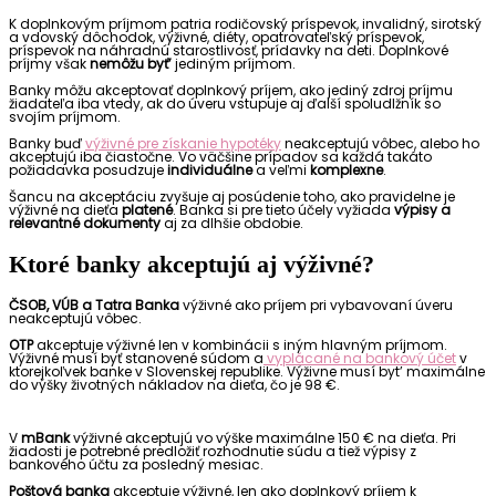
K doplnkovým príjmom patria rodičovský príspevok, invalidný, sirotský
a vdovský dôchodok, výživné, diéty, opatrovateľský príspevok,
príspevok na náhradnú starostlivosť, prídavky na deti. Doplnkové
príjmy však
nemôžu byť’
jediným príjmom.
Banky môžu akceptovať doplnkový príjem, ako jediný zdroj príjmu
žiadateľa iba vtedy, ak do úveru vstupuje aj ďalší spoludlžník so
svojím príjmom.
Banky buď
výživné pre získanie hypotéky
neakceptujú vôbec, alebo ho
akceptujú iba čiastočne. Vo väčšine prípadov sa každá takáto
požiadavka posudzuje
individuálne
a veľmi
komplexne
.
Šancu na akceptáciu zvyšuje aj posúdenie toho, ako pravidelne je
výživné na dieťa
platené
. Banka si pre tieto účely vyžiada
výpisy a
relevantné dokumenty
aj za dlhšie obdobie.
Ktoré banky akceptujú aj výživné?
ČSOB, VÚB a Tatra Banka
výživné ako príjem pri vybavovaní úveru
neakceptujú vôbec.
OTP
akceptuje výživné len v kombinácii s iným hlavným príjmom.
Výživné musí byť stanovené súdom a
vyplácané na bankový účet
v
ktorejkoľvek banke v Slovenskej republike. Výživne musí byt’ maximálne
do výšky životných nákladov na dieťa, čo je 98 €.
V
mBank
výživné akceptujú vo výške maximálne 150 € na dieťa. Pri
žiadosti je potrebné predložiť rozhodnutie súdu a tiež výpisy z
bankového účtu za posledný mesiac.
Poštová banka
akceptuje výživné, len ako doplnkový príjem k