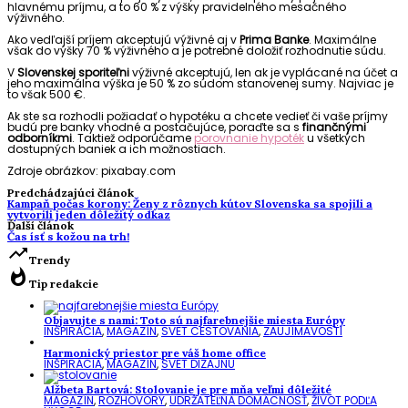
hlavnému príjmu, a to 60 % z výšky pravidelného mesačného
výživného.
Ako vedľajší príjem akceptujú výživné aj v
Prima Banke
. Maximálne
však do výšky 70 % výživného a je potrebné doložiť rozhodnutie súdu.
V
Slovenskej sporiteľni
výživné akceptujú, len ak je vyplácané na účet a
jeho maximálna výška je 50 % zo súdom stanovenej sumy. Najviac je
to však 500 €.
Ak ste sa rozhodli požiadať o hypotéku a chcete vedieť či vaše príjmy
budú pre banky vhodné a postačujúce, poraďte sa s
finančnými
odborníkmi
. Taktiež odporúčame
porovnanie hypoték
u všetkých
dostupných baniek a ich možnostiach.
Zdroje obrázkov: pixabay.com
Predchádzajúci článok
Kampaň počas korony: Ženy z rôznych kútov Slovenska sa spojili a
vytvorili jeden dôležitý odkaz
Ďalší článok
Čas ísť s kožou na trh!
trending_up
Trendy
whatshot
Tip redakcie
Objavujte s nami: Toto sú najfarebnejšie miesta Európy
INŠPIRÁCIA
,
MAGAZÍN
,
SVET CESTOVANIA
,
ZAUJÍMAVOSTI
Harmonický priestor pre váš home office
INŠPIRÁCIA
,
MAGAZÍN
,
SVET DIZAJNU
Alžbeta Bartová: Stolovanie je pre mňa veľmi dôležité
MAGAZÍN
,
ROZHOVORY
,
UDRŽATEĽNÁ DOMÁCNOSŤ
,
ŽIVOT PODĽA