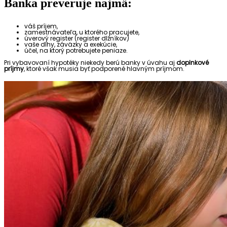
Banka preveruje najmä:
váš príjem,
zamestnávateľa, u ktorého pracujete,
úverový register (register dlžníkov)
vaše dlhy, záväzky a exekúcie,
účel, na ktorý potrebujete peniaze.
Pri vybavovaní hypotéky niekedy berú banky v úvahu aj
doplnkové
príjmy
, ktoré však musia byť podporené hlavným príjmom.