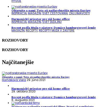
HYGGE
Objavujte s nami: Toto sú najfarebnejšie miesta Európy
INŠPIRÁCIA
,
MAGAZÍN
,
SVET CESTOVANIA
,
ZAUJÍMAVOSTI
Harmonický priestor pre váš home office
INŠPIRÁCIA
,
MAGAZÍN
,
SVET DIZAJNU
Recept podľa Muža v zástere: Domáce hamburgerové žemle
MAGAZÍN
,
RECEPTY
,
RECEPTY MUŽA V ZÁSTERE
ROZHOVORY
ROZHOVORY
Najčítanejšie
Objavujte s nami: Toto sú najfarebnejšie miesta Európy
Horňáková Viera
29. júna 2021
Harmonický priestor pre váš home office
29. októbra 2020
Recept podľa Muža v zástere: Domáce hamburgerové žemle
6. augusta 2021
10 tipov na najlepšie romantické filmy, ktoré si zamilujete