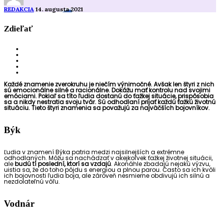
REDAKCIA
14. augusta 2021
Zdieľať
Každé znamenie zverokruhu je niečím výnimočné. Avšak len štyri z nich
sú emocionálne silné a racionálne. Dokážu mať kontrolu nad svojimi
emóciami. Pokiaľ sa títo ľudia dostanú do ťažkej situácie, prispôsobia
sa a nikdy nestratia svoju tvár. Sú odhodlaní prijať každú ťažkú životnú
situáciu. Tieto štyri znamenia sa považujú za najväčších bojovníkov.
Býk
Ľudia v znamení Býka patria medzi najsilnejších a extrémne
odhodlaných. Môžu sa nachádzať v akejkoľvek ťažkej životnej situácii,
ale
budú tí poslední, ktorí sa vzdajú
. Akonáhle zbadajú nejakú výzvu,
uistia sa, že do toho pôjdu s energiou a plnou parou. Často sa ich kvôli
ich bojovnosti ľudia boja, ale zároveň nesmierne obdivujú ich silnú a
nezdolateľnú vôľu.
Vodnár