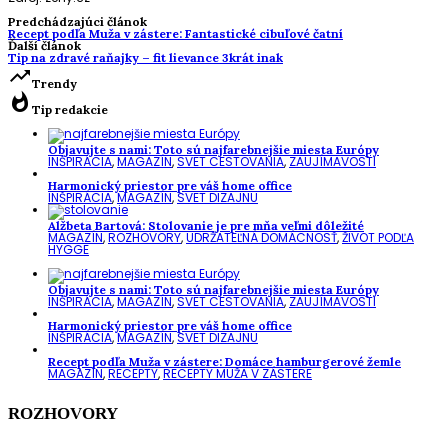
Predchádzajúci článok
Recept podľa Muža v zástere: Fantastické cibuľové čatní
Ďalší článok
Tip na zdravé raňajky – fit lievance 3krát inak
trending_up
Trendy
whatshot
Tip redakcie
Objavujte s nami: Toto sú najfarebnejšie miesta Európy
INŠPIRÁCIA
,
MAGAZÍN
,
SVET CESTOVANIA
,
ZAUJÍMAVOSTI
Harmonický priestor pre váš home office
INŠPIRÁCIA
,
MAGAZÍN
,
SVET DIZAJNU
Alžbeta Bartová: Stolovanie je pre mňa veľmi dôležité
MAGAZÍN
,
ROZHOVORY
,
UDRŽATEĽNÁ DOMÁCNOSŤ
,
ŽIVOT PODĽA
HYGGE
Objavujte s nami: Toto sú najfarebnejšie miesta Európy
INŠPIRÁCIA
,
MAGAZÍN
,
SVET CESTOVANIA
,
ZAUJÍMAVOSTI
Harmonický priestor pre váš home office
INŠPIRÁCIA
,
MAGAZÍN
,
SVET DIZAJNU
Recept podľa Muža v zástere: Domáce hamburgerové žemle
MAGAZÍN
,
RECEPTY
,
RECEPTY MUŽA V ZÁSTERE
ROZHOVORY