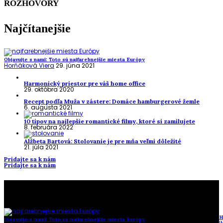
ROZHOVORY
Najčítanejšie
Objavujte s nami: Toto sú najfarebnejšie miesta Európy
Horňáková Viera
29. júna 2021
Harmonický priestor pre váš home office
29. októbra 2020
Recept podľa Muža v zástere: Domáce hamburgerové žemle
6. augusta 2021
10 tipov na najlepšie romantické filmy, ktoré si zamilujete
8. februára 2022
Alžbeta Bartová: Stolovanie je pre mňa veľmi dôležité
21. júla 2021
Pridajte sa k nám
Pridajte sa k nám
To najlepšie z našej stránky
H
Objavujte s nami: Toto sú najfarebnejšie miesta Európy