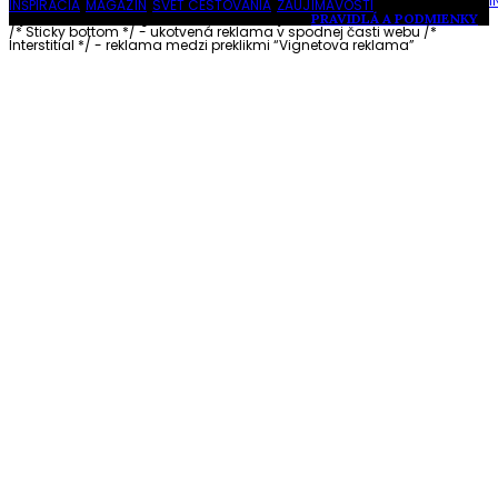
I
INŠPIRÁCIA
,
MAGAZÍN
,
SVET CESTOVANIA
,
ZAUJÍMAVOSTI
Vytvorené s láskou pre vás © Akčné ženy •
PRAVIDLÁ A PODMIENKY
/* Sticky bottom */ - ukotvená reklama v spodnej časti webu
/*
Interstitial */ - reklama medzi preklikmi “Vignetova reklama”