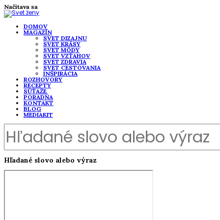
Načítava sa
DOMOV
MAGAZÍN
SVET DIZAJNU
SVET KRÁSY
SVET MÓDY
SVET VZŤAHOV
SVET ZDRAVIA
SVET CESTOVANIA
INŠPIRÁCIA
ROZHOVORY
RECEPTY
SÚŤAŽE
PORADŇA
KONTAKT
BLOG
MEDIAKIT
Hľadané slovo alebo výraz