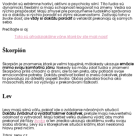
Vodnári sú extrémne horliví, aktívni a psychicky silní. Títo ľudia sú
dynamickí, flexibilní a majú schopnosť reagovať na zmeny. Vedia sa
rýchlo prispôsobiť. Majú zmysel pre porozumenie ľudského správania
sa a dokážu si rýchlo poradiť so zlými skúsenosťami. Zažívajú toho v
živote dosť, ale
vždy si dokážu poradiť
a veľakrát prekonajú aj samých
seba.
Prečítajte si aj:
Toto sú afrodiziakálne vône, ktoré by ste mali nosiť
Škorpión
Škorpión je znamenie, ktoré je veľmi tajuplné, málokedy ukazuje
emócie
mimo svoju komfortnú zónu
. Niekedy sa môžu zdať ľudia v znamení
Škorpióna príliš chladní a drsní, ale to len preto, aby potlačili svoje
emocionálne potreby. Dokážu prežívať bolesť a znesú čokoľvek, pretože
to považujú za dôležitý aspekt života. Občas pôsobia trocha ako
masochisti, ktorí sa vyžívajú v prekonávaní ťažkostí.
Lev
Levy majú silnú vôľu, pokiaľ ide o zvládanie náročných situácií.
Dokážu zvládnuť a vydržať takmer čokoľvek
, pretože majú neuveriteľnú
odolnosť a vytrvalosť. Majú taktiež veľkú duševnú výdrž, aby mohli
prekonať zlé fázy
života
a len zriedka ukazujú okolitému svetu svoju
slabú stránku. Levy sú v ktorejkoľvek situácii kráľmi, ktorí nesklonia
hlavu pred ničím.
Zdroj: zeny.cz