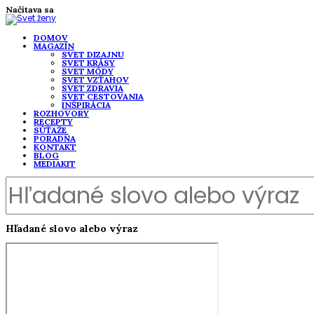
Načítava sa
DOMOV
MAGAZÍN
SVET DIZAJNU
SVET KRÁSY
SVET MÓDY
SVET VZŤAHOV
SVET ZDRAVIA
SVET CESTOVANIA
INŠPIRÁCIA
ROZHOVORY
RECEPTY
SÚŤAŽE
PORADŇA
KONTAKT
BLOG
MEDIAKIT
Hľadané slovo alebo výraz