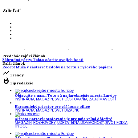
Zdieľať
Predchádzajúci článok
Záhradná párty: Takto očaríte svojich hostí
Ďalší článok
Recept Muža v zástere: Ozdoby na tortu z ryžového papiera
trending_up
Trendy
whatshot
Tip redakcie
Objavujte s nami: Toto sú najfarebnejšie miesta Európy
INŠPIRÁCIA
,
MAGAZÍN
,
SVET CESTOVANIA
,
ZAUJÍMAVOSTI
Harmonický priestor pre váš home office
INŠPIRÁCIA
,
MAGAZÍN
,
SVET DIZAJNU
Alžbeta Bartová: Stolovanie je pre mňa veľmi dôležité
MAGAZÍN
,
ROZHOVORY
,
UDRŽATEĽNÁ DOMÁCNOSŤ
,
ŽIVOT PODĽA
HYGGE