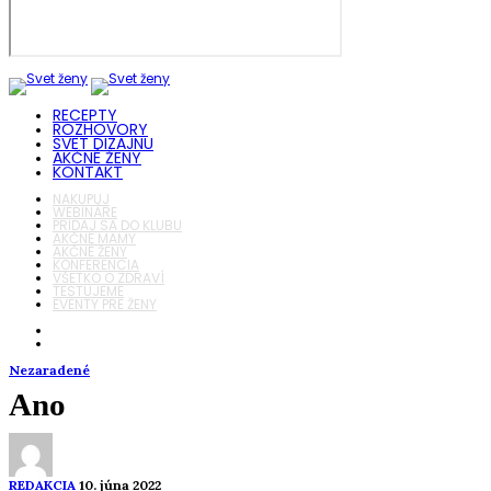
RECEPTY
ROZHOVORY
SVET DIZAJNU
AKČNÉ ŽENY
KONTAKT
NAKUPUJ
WEBINÁRE
PRIDAJ SA DO KLUBU
AKČNÉ MAMY
AKČNÉ ŽENY
KONFERENCIA
VŠETKO O ZDRAVÍ
TESTUJEME
EVENTY PRE ŽENY
Nezaradené
Ano
REDAKCIA
10. júna 2022