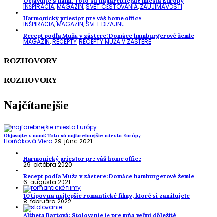
Objavujte s nami: Toto sú najfarebnejšie miesta Európy
INŠPIRÁCIA
,
MAGAZÍN
,
SVET CESTOVANIA
,
ZAUJÍMAVOSTI
Harmonický priestor pre váš home office
INŠPIRÁCIA
,
MAGAZÍN
,
SVET DIZAJNU
Recept podľa Muža v zástere: Domáce hamburgerové žemle
MAGAZÍN
,
RECEPTY
,
RECEPTY MUŽA V ZÁSTERE
ROZHOVORY
ROZHOVORY
Najčítanejšie
Objavujte s nami: Toto sú najfarebnejšie miesta Európy
Horňáková Viera
29. júna 2021
Harmonický priestor pre váš home office
29. októbra 2020
Recept podľa Muža v zástere: Domáce hamburgerové žemle
6. augusta 2021
10 tipov na najlepšie romantické filmy, ktoré si zamilujete
8. februára 2022
Alžbeta Bartová: Stolovanie je pre mňa veľmi dôležité