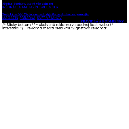
Módne doplnky, ktoré vás zahrejú
INŠPIRÁCIA
,
MAGAZÍN
,
SVET MÓDY
Toxický vzťah: Tieto varovné signály rozhodne neignorujte
MAGAZÍN
,
PORADŇA
,
SVET VZŤAHOV
Vytvorené s láskou pre vás © Akčné ženy •
PRAVIDLÁ A PODMIENKY
/* Sticky bottom */ - ukotvená reklama v spodnej časti webu
/*
Interstitial */ - reklama medzi preklikmi “Vignetova reklama”