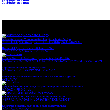
Pridajte sa k nám
To najlepšie z našej stránky
Objavujte s nami: Toto sú najfarebnejšie miesta Európy
INŠPIRÁCIA
,
MAGAZÍN
,
SVET CESTOVANIA
,
ZAUJÍMAVOSTI
Harmonický priestor pre váš home office
INŠPIRÁCIA
,
MAGAZÍN
,
SVET DIZAJNU
Alžbeta Bartová: Stolovanie je pre mňa veľmi dôležité
MAGAZÍN
,
ROZHOVORY
,
UDRŽATEĽNÁ DOMÁCNOSŤ
,
ŽIVOT PODĽA HYGGE
Tajomstvo vitality – tekutý kolagén
MAGAZÍN
,
SVET KRÁSY
,
SVET ZDRAVIA
#HrdinskeUkoncenieSkolskehoRoka so Zdenom Cígerom
AKTUALITY
Tipy a inšpirácie, ako si vybrať pohodlnú pohovku pre váš domov
MAGAZÍN
,
PR článok
Sušené kvety: Ako ich sušiť a ozdobiť nimi interiér
INŠPIRÁCIA
,
MAGAZÍN
,
UDRŽATEĽNÁ DOMÁCNOSŤ
Kreatívne techniky na riešenie každodenných úloh
INŠPIRÁCIA
,
MAGAZÍN