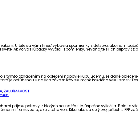
om. Určite sa vám hneď vybavia spomienky z detstva, ako nám babičk
svete. Ak vo vás lúpačky vyvolali spomienky, neváhajte si ich pripraviť z 
ogo s týmto označením na oblečení napovie kupujúcemu, že dané oble
ktorá je obľúbenou u našich zákazníkov skutočne každého veku, sme v Tescu
IA
,
ZAUJÍMAVOSTI
enosí
chami príjmu potravy, z ktorých sa, našťastie, úspešne vyliečila. Bola to v
monmi“ a nevedia, ako z toho von. Kika, ako sa celý tvoj príbeh s PPP za