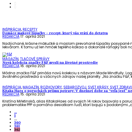
INŠPIRÁCIA
,
RECEPTY
Domáce makové lúpačky – recept, ktorý vás vráti do detstva
REDAKCIA
17. apríla 2021
Nadýchané, krásne mäkučké a maslom prevoňané lúpačky posypané mak
lekvárom. K tomu už len hrnček teplého kakaa a dokonalé raňajky boli na 
MAGAZÍN
,
TLAČOVÉ SPRÁVY
Nová kolekcia značky F&F myslí na životné prostredie
REDAKCIA
16. apríla 2021
Módna značka F&F prináša novú kolekciu s názvom Made Mindfully. L
životného prostredia a vzácnych zdrojov našej planéty. „Na značku F&F, 
INŠPIRÁCIA
,
MAGAZÍN
,
ROZHOVORY
,
SEBAROZVOJ
,
SVET KRÁSY
,
SVET ZDRAV
Kitaka Haes o poruchách príjmu potravy: V dnešnej dobe sa “veľa jesť” n
REDAKCIA
15. apríla 2021
Kristína Miřetinská, alias KitakaHaes od svojich 14 rokov bojovala s poru
problematike PPP a pomáha desiatkam ľudí, ktorí bojujú s podobnými „dé
...
1
…
360
361
362