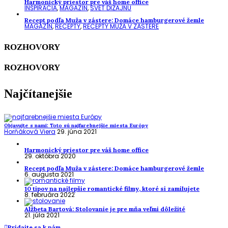
Harmonický priestor pre váš home office
INŠPIRÁCIA
,
MAGAZÍN
,
SVET DIZAJNU
Recept podľa Muža v zástere: Domáce hamburgerové žemle
MAGAZÍN
,
RECEPTY
,
RECEPTY MUŽA V ZÁSTERE
ROZHOVORY
ROZHOVORY
Najčítanejšie
Objavujte s nami: Toto sú najfarebnejšie miesta Európy
Horňáková Viera
29. júna 2021
Harmonický priestor pre váš home office
29. októbra 2020
Recept podľa Muža v zástere: Domáce hamburgerové žemle
6. augusta 2021
10 tipov na najlepšie romantické filmy, ktoré si zamilujete
8. februára 2022
Alžbeta Bartová: Stolovanie je pre mňa veľmi dôležité
21. júla 2021
Pridajte sa k nám