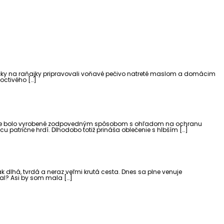
y na raňajky pripravovali voňavé pečivo natreté maslom a domácim
poctivého […]
čenie bolo vyrobené zodpovedným spôsobom s ohľadom na ochranu
 patrične hrdí. Dlhodobo totiž prináša oblečenie s hlbším […]
šak dlhá, tvrdá a neraz veľmi krutá cesta. Dnes sa plne venuje
čal? Asi by som mala […]