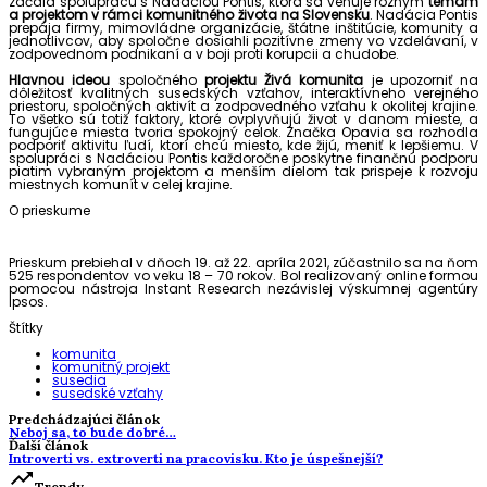
začala spoluprácu s Nadáciou Pontis, ktorá sa venuje rôznym
témam
a projektom v rámci komunitného života na Slovensku
. Nadácia Pontis
prepája firmy, mimovládne organizácie, štátne inštitúcie, komunity a
jednotlivcov, aby spoločne dosiahli pozitívne zmeny vo vzdelávaní, v
zodpovednom podnikaní a v boji proti korupcii a chudobe.
Hlavnou ideou
spoločného
projektu Živá komunita
je upozorniť na
dôležitosť kvalitných susedských vzťahov, interaktívneho verejného
priestoru, spoločných aktivít a zodpovedného vzťahu k okolitej krajine.
To všetko sú totiž faktory, ktoré ovplyvňujú život v danom mieste, a
fungujúce miesta tvoria spokojný celok. Značka Opavia sa rozhodla
podporiť aktivitu ľudí, ktorí chcú miesto, kde žijú, meniť k lepšiemu. V
spolupráci s Nadáciou Pontis každoročne poskytne finančnú podporu
piatim vybraným projektom a menším dielom tak prispeje k rozvoju
miestnych komunít v celej krajine.
O prieskume
Prieskum prebiehal v dňoch 19. až 22. apríla 2021, zúčastnilo sa na ňom
525 respondentov vo veku 18 – 70 rokov. Bol realizovaný online formou
pomocou nástroja Instant Research nezávislej výskumnej agentúry
Ipsos.
Štítky
komunita
komunitný projekt
susedia
susedské vzťahy
Predchádzajúci článok
Neboj sa, to bude dobré…
Ďalší článok
Introverti vs. extroverti na pracovisku. Kto je úspešnejší?
trending_up
Trendy