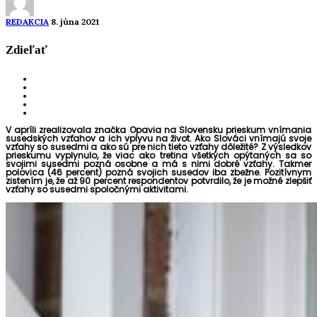
REDAKCIA
8. júna 2021
Zdieľať
V apríli zrealizovala značka Opavia na Slovensku prieskum vnímania
susedských vzťahov a ich vplyvu na život. Ako Slováci vnímajú svoje
vzťahy so susedmi a ako sú pre nich tieto vzťahy dôležité? Z výsledkov
prieskumu vyplynulo, že viac ako tretina všetkých opýtaných sa so
svojimi susedmi pozná osobne a má s nimi dobré vzťahy. Takmer
polovica (46 percent) pozná svojich susedov iba zbežne. Pozitívnym
zistením je, že až 90 percent respondentov potvrdilo, že je možné zlepšiť
vzťahy so susedmi spoločnými aktivitami.