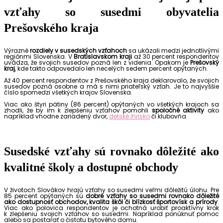
vzťahy so susedmi obyvatelia
Prešovského kraja
Výrazné
rozdiely v susedských vzťahoch
sa ukázali medzi jednotlivými
regiónmi Slovenska. V
Bratislavskom kraji
až 30 percent respondentov
uvádza, že svojich susedov pozná len z videnia. Opakom je
Prešovský
kraj
, kde takto odpovedalo len necelých sedem percent opýtaných.
Až 40 percent respondentov z Prešovského kraja deklarovalo, že svojich
susedov pozná osobne a má s nimi priateľský vzťah. Je to najvyššie
číslo spomedzi všetkých krajov Slovenska.
Viac ako štyri pätiny (86 percent) opýtaných vo všetkých krajoch sa
zhodli, že by im k zlepšeniu vzťahov pomohli
spoločné aktivity
ako
napríklad vhodne zariadený dvor,
detské ihrisko
či klubovňa.
Susedské vzťahy sú rovnako dôležité ako
kvalitné školy a dostupné obchody
V životoch Slovákov hrajú vzťahy so susedmi veľmi dôležitú úlohu. Pre
85 percent opýtaných sú
dobré vzťahy so susedmi rovnako dôležité
ako dostupnosť obchodov, kvalita škôl či blízkosť športovísk a prírody
.
Viac ako polovica respondentov je ochotná urobiť proaktívny krok
k zlepšeniu svojich vzťahov so susedmi. Napríklad ponúknuť pomoc
alebo sa postarať o čistotu bytového domu.