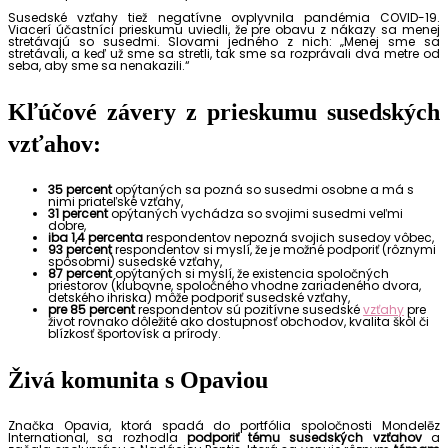
Susedské vzťahy tiež negatívne ovplyvnila pandémia COVID-19.
Viacerí účastníci prieskumu uviedli, že pre obavu z nákazy sa menej
stretávajú so susedmi. Slovami jedného z nich: „Menej sme sa
stretávali, a keď už sme sa stretli, tak sme sa rozprávali dva metre od
seba, aby sme sa nenakazili.“
Kľúčové závery z prieskumu susedských
vzťahov:
35 percent
opýtaných sa pozná so susedmi osobne a má s
nimi priateľské vzťahy,
31 percent
opýtaných vychádza so svojimi susedmi veľmi
dobre,
iba 1,4 percenta
respondentov nepozná svojich susedov vôbec,
93 percent
respondentov si myslí, že je možné podporiť (rôznymi
spôsobmi) susedské vzťahy,
87 percent
opýtaných si myslí, že existencia spoločných
priestorov (klubovne, spoločného vhodne zariadeného dvora,
detského ihriska) môže podporiť susedské vzťahy,
pre 85 percent
respondentov sú pozitívne susedské
vzťahy
pre
život rovnako dôležité ako dostupnosť obchodov, kvalita škôl či
blízkosť športovísk a prírody.
Živá komunita s Opaviou
Značka Opavia, ktorá spadá do portfólia spoločnosti Mondelēz
International, sa rozhodla
podporiť tému susedských vzťahov
a