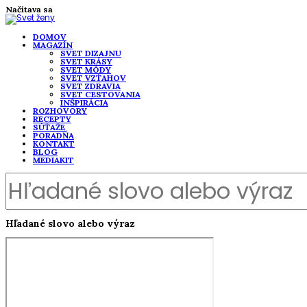
Načítava sa
DOMOV
MAGAZÍN
SVET DIZAJNU
SVET KRÁSY
SVET MÓDY
SVET VZŤAHOV
SVET ZDRAVIA
SVET CESTOVANIA
INŠPIRÁCIA
ROZHOVORY
RECEPTY
SÚŤAŽE
PORADŇA
KONTAKT
BLOG
MEDIAKIT
Hľadané slovo alebo výraz