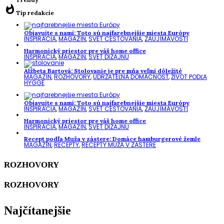
whatshot
Tip redakcie
Objavujte s nami: Toto sú najfarebnejšie miesta Európy
INŠPIRÁCIA
,
MAGAZÍN
,
SVET CESTOVANIA
,
ZAUJÍMAVOSTI
Harmonický priestor pre váš home office
INŠPIRÁCIA
,
MAGAZÍN
,
SVET DIZAJNU
Alžbeta Bartová: Stolovanie je pre mňa veľmi dôležité
MAGAZÍN
,
ROZHOVORY
,
UDRŽATEĽNÁ DOMÁCNOSŤ
,
ŽIVOT PODĽA
HYGGE
Objavujte s nami: Toto sú najfarebnejšie miesta Európy
INŠPIRÁCIA
,
MAGAZÍN
,
SVET CESTOVANIA
,
ZAUJÍMAVOSTI
Harmonický priestor pre váš home office
INŠPIRÁCIA
,
MAGAZÍN
,
SVET DIZAJNU
Recept podľa Muža v zástere: Domáce hamburgerové žemle
MAGAZÍN
,
RECEPTY
,
RECEPTY MUŽA V ZÁSTERE
ROZHOVORY
ROZHOVORY
Najčítanejšie