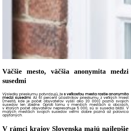
Väčšie mesto, väčšia anonymita medzi
susedmi
Výsledky prieskumu potvrdzujú, že
s veľkosťou mesta rastie anonymita
medzi susedmi
. Až 61 percent účastníkov prieskumu z veľkých miest
(mestá, kde je počet obyvateľov vyšší ako 20 000) pozná svojich
susedov len zbežne. Oproti tomu v menších mestách a obciach,
v ktorých počet obyvateľov nepresahuje 5 000, sú si susedia bližší. V
malých mestách svojich susedov veľmi dobre pozná až polovica
opýtaných.
V rámci krajov Slovenska majú najlepšie