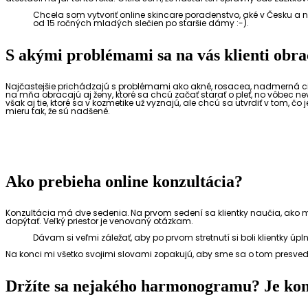
Chcela som vytvoriť online skincare poradenstvo, aké v Česku a na
od 15 ročných mladých slečien po staršie dámy :-).
S akými problémami sa na vás klienti obr
Najčastejšie prichádzajú s problémami ako akné, rosacea, nadmerná citliv
na mňa obracajú aj ženy, ktoré sa chcú začať starať o pleť, no vôbec 
však aj tie, ktoré sa v kozmetike už vyznajú, ale chcú sa utvrdiť v tom, 
mieru tak, že sú nadšené.
Ako prebieha online konzultácia?
Konzultácia má dve sedenia. Na prvom sedení sa klientky naučia, ako
dopýtať. Veľký priestor je venovaný otázkam.
Dávam si veľmi záležať, aby po prvom stretnutí si boli klientky úplne 
Na konci mi všetko svojimi slovami zopakujú, aby sme sa o tom presvedči
Držíte sa nejakého harmonogramu? Je kon