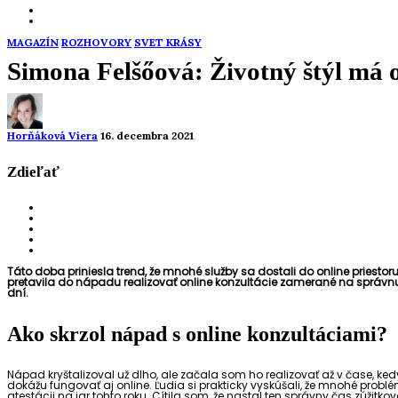
MAGAZÍN
ROZHOVORY
SVET KRÁSY
Simona Felšőová: Životný štýl má 
Horňáková Viera
16. decembra 2021
Zdieľať
Táto doba priniesla trend, že mnohé služby sa dostali do online priesto
pretavila do nápadu realizovať online konzultácie zamerané na správnu 
dní.
Ako skrzol nápad s online konzultáciami?
Nápad kryštalizoval už dlho, ale začala som ho realizovať až v čase,
dokážu fungovať aj online. Ľudia si prakticky vyskúšali, že mnohé problé
atestácii na jar tohto roku. Cítila som, že nastal ten správny čas zúžitko