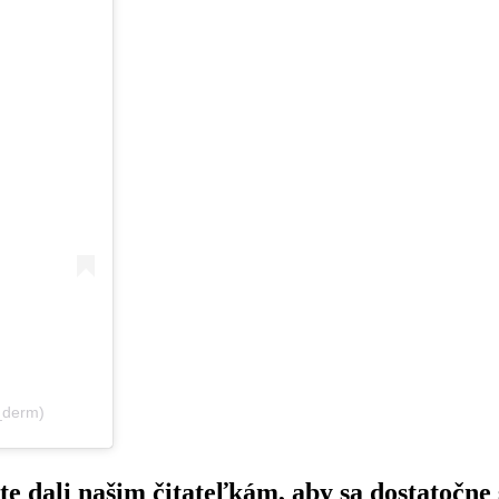
_derm)
te dali našim čitateľkám, aby sa dostatočne 