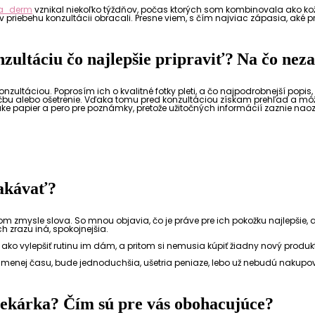
a_derm
vznikal niekoľko týždňov, počas ktorých som kombinovala ako kož
y v priebehu konzultácii obracali. Presne viem, s čím najviac zápasia, aké 
nzultáciu čo najlepšie pripraviť? Na čo ne
ultáciou. Poprosím ich o kvalitné fotky pleti, a čo najpodrobnejší popis,
bu alebo ošetrenie. Vďaka tomu pred konzultáciou získam prehľad a môžem
e papier a pero pre poznámky, pretože užitočných informácií zaznie naozaj 
čakávať?
om zmysle slova. So mnou objavia, čo je práve pre ich pokožku najlepšie,
h zrazu iná, spokojnejšia.
ov, ako vylepšiť rutinu im dám, a pritom si nemusia kúpiť žiadny nový produk
menej času, bude jednoduchšia, ušetria peniaze, lebo už nebudú nakupova
o lekárka? Čím sú pre vás obohacujúce?