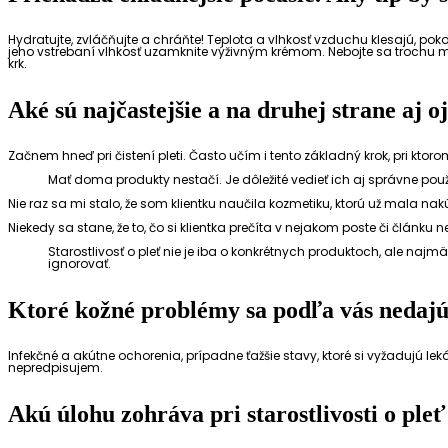
Hydratujte, zvláčňujte a chráňte! Teplota a vlhkosť vzduchu klesajú, 
jeho vstrebaní vlhkosť uzamknite výživným krémom. Nebojte sa trochu mast
krk.
Aké sú najčastejšie a na druhej strane aj o
Začnem hneď pri čistení pleti. Často učím i tento základný krok, pri kto
Mať doma produkty nestačí. Je dôležité vedieť ich aj správne použ
Nie raz sa mi stalo, že som klientku naučila kozmetiku, ktorú už mala na
Niekedy sa stane, že to, čo si klientka prečíta v nejakom poste či článk
Starostlivosť o pleť nie je iba o konkrétnych produktoch, ale na
ignorovať.
Ktoré kožné problémy sa podľa vás nedajú 
Infekčné a akútne ochorenia, prípadne ťažšie stavy, ktoré si vyžadujú leká
nepredpisujem.
Akú úlohu zohráva pri starostlivosti o pleť