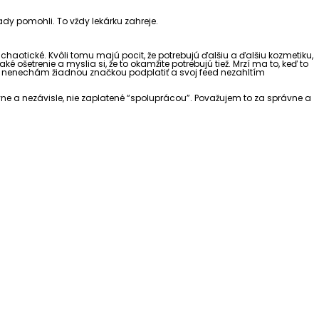
rady pomohli. To vždy lekárku zahreje.
chaotické. Kvôli tomu majú pocit, že potrebujú ďalšiu a ďalšiu kozmetiku,
ošetrenie a myslia si, že to okamžite potrebujú tiež. Mrzí ma to, keď to
i sa nenechám žiadnou značkou podplatiť a svoj feed nezahltím
ne a nezávisle, nie zaplatené “spoluprácou”. Považujem to za správne a