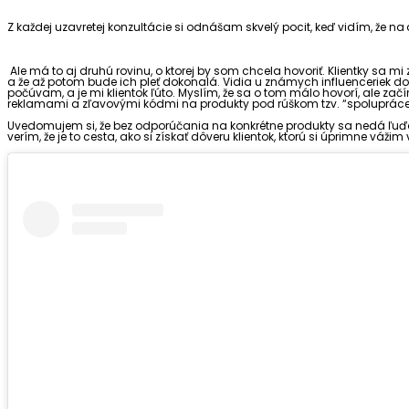
Z každej uzavretej konzultácie si odnášam skvelý pocit, keď vidím, že na 
Ale má to aj druhú rovinu, o ktorej by som chcela hovoriť. Klientky sa 
a že až potom bude ich pleť dokonalá. Vidia u známych influenceriek doko
počúvam, a je mi klientok ľúto. Myslím, že sa o tom málo hovorí, ale za
reklamami a zľavovými kódmi na produkty pod rúškom tzv. “spolupráce
Uvedomujem si, že bez odporúčania na konkrétne produkty sa nedá ľuďom 
verím, že je to cesta, ako si získať dôveru klientok, ktorú si úprimne váž