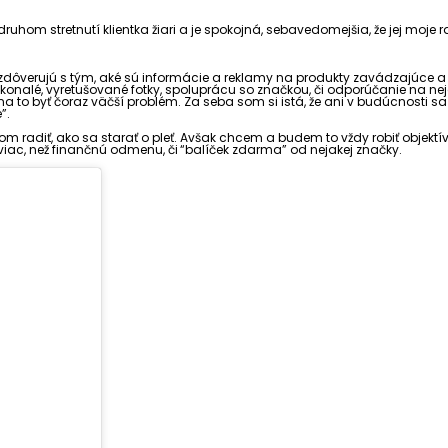
druhom stretnutí klientka žiari a je spokojná, sebavedomejšia, že jej moje 
mi zdôverujú s tým, aké sú informácie a reklamy na produkty zavádzajúce a 
nalé, vyretušované fotky, spoluprácu so značkou, či odporúčanie na nejaké 
čína to byť čoraz väčší problém. Za seba som si istá, že ani v budúcnost
”.
radiť, ako sa starať o pleť. Avšak chcem a budem to vždy robiť objektív
im viac, než finančnú odmenu, či “balíček zdarma” od nejakej značky.