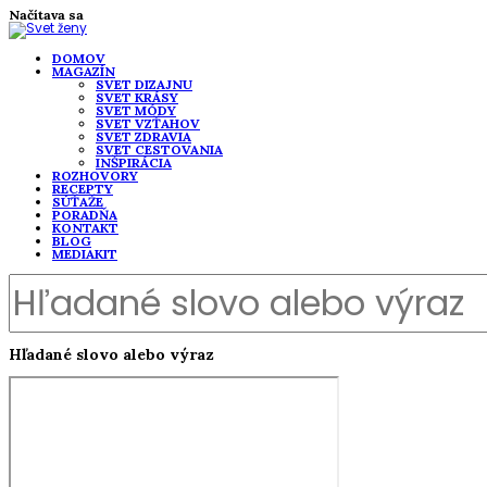
Načítava sa
DOMOV
MAGAZÍN
SVET DIZAJNU
SVET KRÁSY
SVET MÓDY
SVET VZŤAHOV
SVET ZDRAVIA
SVET CESTOVANIA
INŠPIRÁCIA
ROZHOVORY
RECEPTY
SÚŤAŽE
PORADŇA
KONTAKT
BLOG
MEDIAKIT
Hľadané slovo alebo výraz