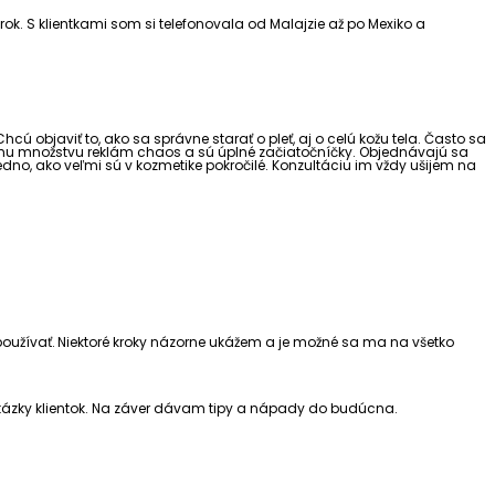
rok. S klientkami som si telefonovala od Malajzie až po Mexiko a
ú objaviť to, ako sa správne starať o pleť, aj o celú kožu tela. Často sa
kému množstvu reklám chaos a sú úplné začiatočníčky. Objednávajú sa
jedno, ako veľmi sú v kozmetike pokročilé. Konzultáciu im vždy ušijem na
ky používať. Niektoré kroky názorne ukážem a je možné sa ma na všetko
otázky klientok. Na záver dávam tipy a nápady do budúcna.