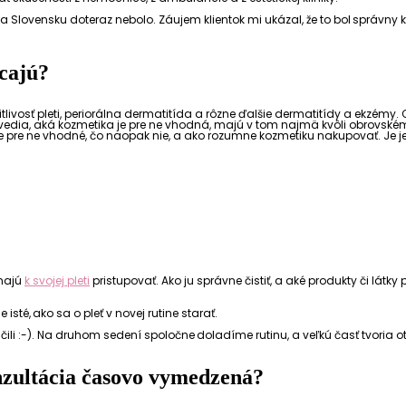
 Slovensku doteraz nebolo. Záujem klientok mi ukázal, že to bol správny k
acajú?
osť pleti, periorálna dermatitída a rôzne ďalšie dermatitídy a ekzémy. Chc
nevedia, aká kozmetika je pre ne vhodná, majú v tom najmä kvôli obrovs
čo je pre ne vhodné, čo naopak nie, a ako rozumne kozmetiku nakupovať. Je 
 majú
k svojej pleti
pristupovať. Ako ju správne čistiť, a aké produkty či lát
isté, ako sa o pleť v novej rutine starať.
li :-).
Na druhom sedení spoločne doladíme rutinu, a veľkú časť tvoria 
zultácia časovo vymedzená?