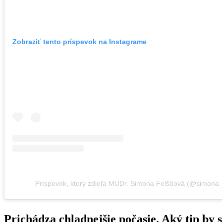
Zobraziť tento príspevok na Instagrame
Príspevok, ktorý zdieľa MUDr. Simona Felšöová (@simona
Prichádza chladnejšie počasie. Aký tip by s