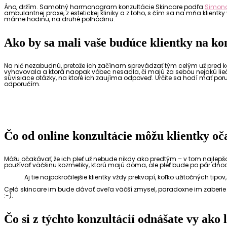
Áno, držím. Samotný harmonogram konzultácie Skincare podľa
Simon
ambulantnej praxe, z estetickej kliniky a z toho, s čím sa na mňa klientk
máme hodinu, na druhé polhodinu.
Ako by sa mali vaše budúce klientky na ko
Na nič nezabudnú, pretože ich začínam sprevádzať tým celým už pred konz
vyhovovala a ktorá naopak vôbec nesadla, či majú za sebou nejakú lieč
súvisiace otázky, na ktoré ich zaujíma odpoveď. Určite sa hodí mať poruk
odporučím.
Čo od online konzultácie môžu klientky o
Môžu očakávať, že ich pleť už nebude nikdy ako predtým – v tom najlepš
používať väčšinu kozmetiky, ktorú majú doma, ale pleť bude po pár dňoc
Aj tie najpokročilejšie klientky vždy prekvapí, koľko užitočných tip
Celá skincare im bude dávať oveľa väčší zmysel, paradoxne im zaberie 
:-).
Čo si z týchto konzultácií odnášate vy ak