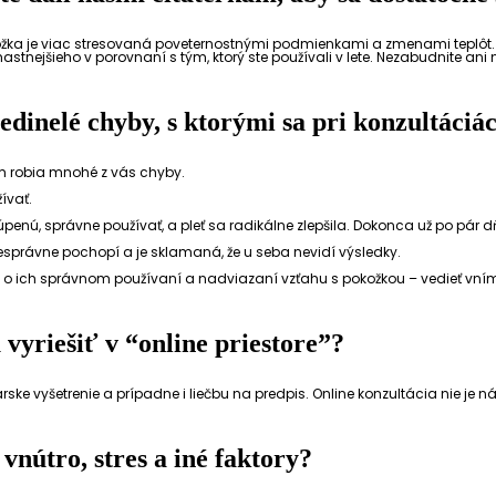
pokožka je viac stresovaná poveternostnými podmienkami a zmenami teplôt
nejšieho v porovnaní s tým, ktorý ste používali v lete. Nezabudnite ani na
jedinelé chyby, s ktorými sa pri konzultáciá
rom robia mnohé z vás chyby.
ívať.
kúpenú, správne používať, a pleť sa radikálne zlepšila. Dokonca už po pár 
u nesprávne pochopí a je sklamaná, že u seba nevidí výsledky.
jmä o ich správnom používaní a nadviazaní vzťahu s pokožkou – vedieť vní
vyriešiť v “online priestore”?
rske vyšetrenie a prípadne i liečbu na predpis. Online konzultácia nie je n
 vnútro, stres a iné faktory?