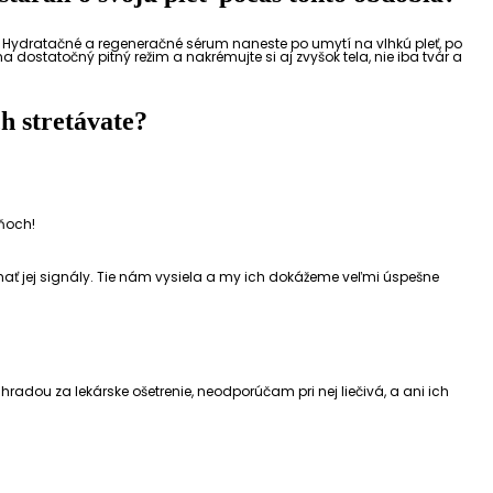
. Hydratačné a regeneračné sérum naneste po umytí na vlhkú pleť, po
 dostatočný pitný režim a nakrémujte si aj zvyšok tela, nie iba tvár a
ch stretávate?
dňoch!
mať jej signály. Tie nám vysiela a my ich dokážeme veľmi úspešne
áhradou za lekárske ošetrenie, neodporúčam pri nej liečivá, a ani ich