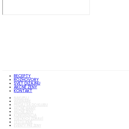
RECEPTY
ROZHOVORY
SVET DIZAJNU
AKČNÉ ŽENY
KONTAKT
NAKUPUJ
WEBINÁRE
PRIDAJ SA DO KLUBU
AKČNÉ MAMY
AKČNÉ ŽENY
KONFERENCIA
VŠETKO O ZDRAVÍ
TESTUJEME
EVENTY PRE ŽENY