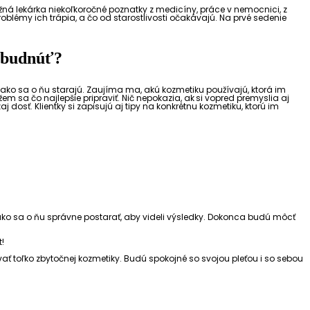
ná lekárka niekoľkoročné poznatky z medicíny, práce v nemocnici, z
problémy ich trápia, a čo od starostlivosti očakávajú. Na prvé sedenie
zabudnúť?
 ako sa o ňu starajú. Zaujíma ma, akú kozmetiku používajú, ktorá im
 sa čo najlepšie pripraviť. Nič nepokazia, ak
si vopred premyslia aj
dosť. Klientky si zapisujú aj tipy na konkrétnu kozmetiku, ktorú im
 ako sa o ňu správne postarať, aby videli výsledky. Dokonca budú môcť
t!
ť toľko zbytočnej kozmetiky. Budú spokojné so svojou pleťou i so sebou