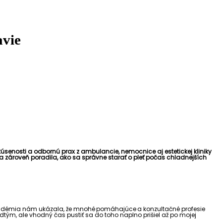
avie
kúsenosti a odbornú prax z ambulancie, nemocnice aj estetickej kliniky
 a zároveň poradila, ako sa správne starať o pleť počas chladnejších
 pandémia nám ukázala, že mnohé pomáhajúce a konzultačné profesie
edtým, ale vhodný čas pustiť sa do toho naplno prišiel až po mojej