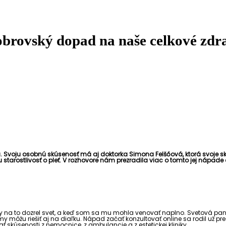
obrovský dopad na naše celkové zdr
ru. Svoju osobnú skúsenosť má aj doktorka Simona Felšőová, ktorá svoje s
starostlivosť o pleť. V rozhovore nám prezradila viac o tomto jej nápade
 kedy na to dozrel svet, a keď som sa mu mohla venovať naplno. Svetová
my môžu riešiť aj na diaľku. Nápad začať konzultovať online sa rodil už pr
vať skúsenosti z nemocnice, z ambulancie a z estetickej kliniky.