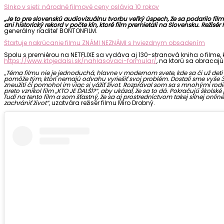
Slnko v sieti: národné filmové ceny oslávia 10 rokov
„Je to pre slovenskú audiovizuálnu tvorbu veľký úspech, že sa podarilo film
ani historický rekord v počte kín, ktoré film premietali na Slovensku. Režisé
generálny riaditeľ BONTONFILM.
Štartuje nakrúcanie filmu ZNÁMI NEZNÁMI s hviezdnym obsadením
Spolu s premiérou na NETFLIXE sa vydáva aj 130-stranová kniha o filme, k
https://www.ktojedalsi.sk/nahlasovaci-formular/
, na ktorú sa obracajú
„Téma filmu nie je jednoduchá, hlavne v modernom svete, kde sa či už deti
pomôže tým, ktorí nemajú odvahu vyriešiť svoj problém. Dostali sme vyše 3
zneužití či pomohol im viac si vážiť život. Rozprával som sa s mnohými rodičmi
preto vznikol film „KTO JE ĎALŠÍ?“, aby ukázal, že sa to dá. Pokračujú ško
ľudí na tento film a som šťastný, že sa aj prostredníctvom takej silnej 
zachrániť život“,
uzatvára režisér filmu Miro Drobný.