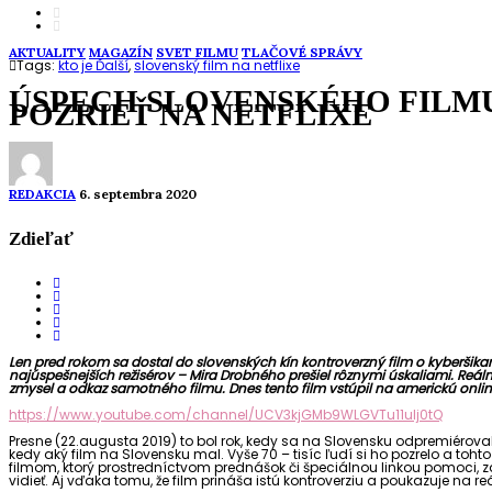
AKTUALITY
MAGAZÍN
SVET FILMU
TLAČOVÉ SPRÁVY
Tags:
kto je Ďalší
,
slovenský film na netflixe
ÚSPECH SLOVENSKÉHO FILMU 
POZRIEŤ NA NETFLIXE
REDAKCIA
6. septembra 2020
Zdieľať
Len pred rokom sa dostal do slovenských kín kontroverzný film o kyberšika
najúspešnejších režisérov – Mira Drobného prešiel rôznymi úskaliami. Reál
zmysel a odkaz samotného filmu. Dnes tento film vstúpil na americkú onlin
https://www.youtube.com/channel/UCV3kjGMb9WLGVTu11uIj0tQ
Presne (22.augusta 2019) to bol rok, kedy sa na Slovensku odpremiérova
kedy aký film na Slovensku mal. Vyše 70 – tisíc ľudí si ho pozrelo a toh
filmom, ktorý prostredníctvom prednášok či špeciálnou linkou pomoci, zac
vidieť. Aj vďaka tomu, že film prináša istú kontroverziu a poukazuje na