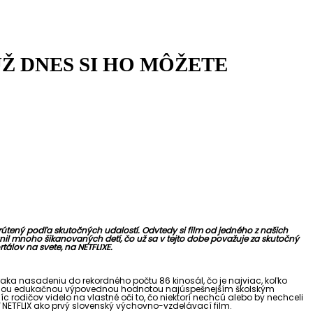
UŽ DNES SI HO MÔŽETE
krútený podľa skutočných udalostí. Odvtedy si film od jedného z našich
ánil mnoho šikanovaných detí, čo už sa v tejto dobe považuje za skutočný
tálov na svete, na NETFLIXE.
aka nasadeniu do rekordného počtu 86 kinosál, čo je najviac, koľko
o svojou edukačnou výpovednou hodnotou najúspešnejším školským
c rodičov videlo na vlastné oči to, čo niektorí nechcú alebo by nechceli
sť NETFLIX ako prvý slovenský výchovno-vzdelávací film.