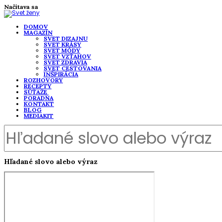
Načítava sa
DOMOV
MAGAZÍN
SVET DIZAJNU
SVET KRÁSY
SVET MÓDY
SVET VZŤAHOV
SVET ZDRAVIA
SVET CESTOVANIA
INŠPIRÁCIA
ROZHOVORY
RECEPTY
SÚŤAŽE
PORADŇA
KONTAKT
BLOG
MEDIAKIT
Hľadané slovo alebo výraz