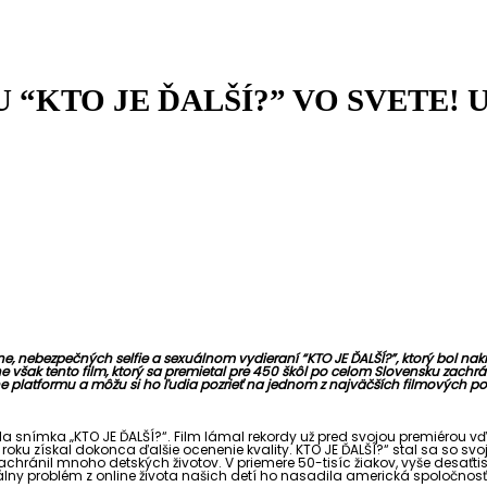
“KTO JE ĎALŠÍ?” VO SVETE! 
ne, nebezpečných selfie a sexuálnom vydieraní “KTO JE ĎALŠÍ?”, ktorý bol na
ne však tento film, ktorý sa premietal pre 450 škôl po celom Slovensku zachr
e platformu a môžu si ho ľudia pozrieť na jednom z najväčších filmových por
la snímka „KTO JE ĎALŠÍ?“.
Film lámal rekordy už pred svojou premiérou vď
to roku získal dokonca
ďalšie ocenenie kvality. KTO JE ĎALŠÍ?“ stal sa s
hránil mnoho detských životov. V priemere 50-tisíc žiakov, vyše desaťtisí
 reálny problém z online života našich detí ho nasadila americká spoločno