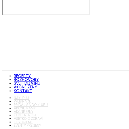
RECEPTY
ROZHOVORY
SVET DIZAJNU
AKČNÉ ŽENY
KONTAKT
NAKUPUJ
WEBINÁRE
PRIDAJ SA DO KLUBU
AKČNÉ MAMY
AKČNÉ ŽENY
KONFERENCIA
VŠETKO O ZDRAVÍ
TESTUJEME
EVENTY PRE ŽENY