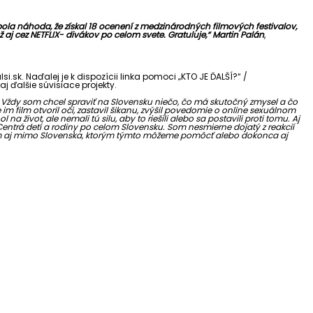
ebola náhoda, že získal 18 ocenení z medzinárodných filmových festivalov,
už aj cez NETFLIX- divákov po celom svete. Gratuluje,“ Martin Palán
,
.sk. Naďalej je k dispozícii linka pomoci „KTO JE ĎALŠÍ?“ /
aj ďalšie súvisiace projekty.
ť. Vždy som chcel spraviť na Slovensku niečo, čo má skutočný zmysel a čo
 film otvoril oči, zastavil šikanu, zvýšil povedomie o online sexuálnom
a život, ale nemali tú silu, aby to riešili alebo sa postavili proti tomu. Aj
 Centrá detí a rodiny po celom Slovensku. Som nesmierne dojatý z reakcií
dinám aj mimo Slovenska, ktorým týmto môžeme pomôcť alebo dokonca aj