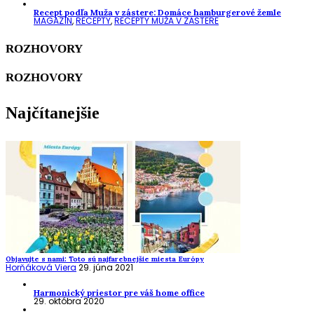
Recept podľa Muža v zástere: Domáce hamburgerové žemle
MAGAZÍN
,
RECEPTY
,
RECEPTY MUŽA V ZÁSTERE
ROZHOVORY
ROZHOVORY
Najčítanejšie
Objavujte s nami: Toto sú najfarebnejšie miesta Európy
Horňáková Viera
29. júna 2021
Harmonický priestor pre váš home office
29. októbra 2020