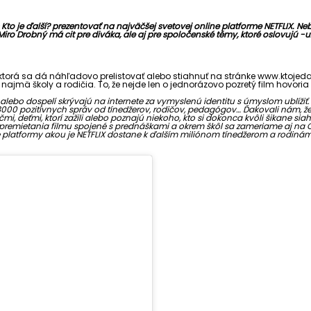
 Kto je ďalší? prezentovať na najväčšej svetovej online platforme NETFLIX. N
r Miro Drobný má cit pre diváka, ale aj pre spoločenské témy, ktoré oslovujú -
torá sa dá náhľadovo prelistovať alebo stiahnuť na stránke www.ktojedalsi
 najmä školy a rodičia. To, že nejde len o jednorázovo pozretý film hovoria 
 alebo dospelí skrývajú na internete za vymyslenú identitu s úmyslom ublíži
000 pozitívnych správ od tínedžerov, rodičov, pedagógov… Ďakovali nám, že im
, deťmi, ktorí zažili alebo poznajú niekoho, kto si dokonca kvôli šikane siahol n
lské premietania filmu spojené s prednáškami a okrem škôl sa zameriame aj na
online platformy akou je NETFLIX dostane k ďalším miliónom tínedžerom a ro