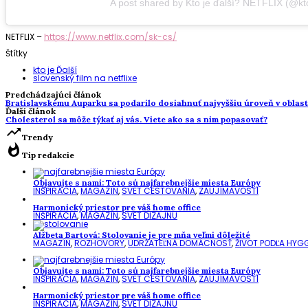
A post shared by Kto je ďalší? NETFLIX (@kto
NETFLIX –
https://www.netflix.com/sk-cs/
Štítky
kto je Ďalší
slovenský film na netflixe
Predchádzajúci článok
Bratislavskému Auparku sa podarilo dosiahnuť najvyššiu úroveň v oblasti
Ďalší článok
Cholesterol sa môže týkať aj vás. Viete ako sa s nim popasovať?
trending_up
Trendy
whatshot
Tip redakcie
Objavujte s nami: Toto sú najfarebnejšie miesta Európy
INŠPIRÁCIA
,
MAGAZÍN
,
SVET CESTOVANIA
,
ZAUJÍMAVOSTI
Harmonický priestor pre váš home office
INŠPIRÁCIA
,
MAGAZÍN
,
SVET DIZAJNU
Alžbeta Bartová: Stolovanie je pre mňa veľmi dôležité
MAGAZÍN
,
ROZHOVORY
,
UDRŽATEĽNÁ DOMÁCNOSŤ
,
ŽIVOT PODĽA HYG
Objavujte s nami: Toto sú najfarebnejšie miesta Európy
INŠPIRÁCIA
,
MAGAZÍN
,
SVET CESTOVANIA
,
ZAUJÍMAVOSTI
Harmonický priestor pre váš home office
INŠPIRÁCIA
,
MAGAZÍN
,
SVET DIZAJNU