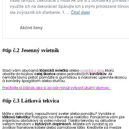
#tip č.
2 Jesenný svietnik
Stačí vám obyčajná
klasická sviečka
alebo
sviečka v skle
, ktorú
obalíte do kúskov
celej škorice
alebo jednotlivých
konárikov
. Ak
nemáte tavnú pištoľ, pomôžte si gumičkou a nakoniec upevnite škoricu
či konáriky špagátom alebo stuhou.
Prečítajte si článok, ako si za pár minút vytvoriť útulný domov.
#tip č.
3 Látková tekvica
Máte v skrini starý, nepoužívaný sveter alebo ponožku? Vyrobte si
látkovú tekvičku
! Postup
ov na internete je niekoľko. Ponúkame vám pre
inšpiráciu obrázkový aj video návod. Takéto tekvičky sú aktuálne
veľkým trendom v
bytových doplnkoch
. Môžete ich vyrobiť aj zo
zvyškov flanelovej košele alebo zamatovej látky. Kreativite sa medze