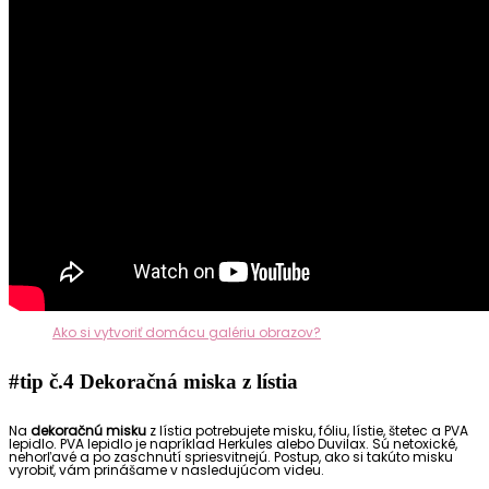
Ako si vytvoriť domácu galériu obrazov?
#tip č.
4 Dekoračná miska z lístia
Na
dekoračnú misku
z lístia p
otrebujete misku, fóliu, lístie, štetec a PVA
lepidlo. PVA lepidlo je napríklad Herkules alebo Duvilax. Sú netoxické,
nehorľavé a po zaschnutí spriesvitnejú.
Postup, ako si takúto misku
vyrobiť, vám prinášame v nasledujúcom videu.