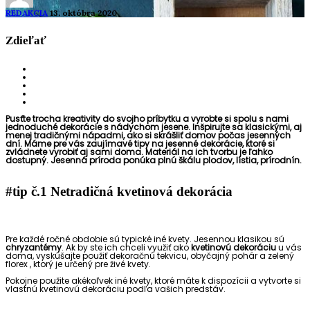
REDAKCIA
13. októbra 2020
Zdieľať
Pusťte trocha kreativity do svojho príbytku a vyrobte si spolu s nami
jednoduché dekorácie
s nádychom jesene.
Inšpirujte sa klasickými, aj
menej tradičnými nápadmi, ako si skrášliť domov počas jesenných
dní. Máme pre vás zaujímavé tipy na jesenné dekorácie,
ktoré si
zvládnete vyrobiť aj sami doma.
Materiál na ich tvorbu je
ľahko
dostupný. Jesenná príroda ponúka plnú škálu
plodov, lístia, prírodnín.
#
tip č.1 Netradičná kvetinová dekorácia
Pre každé ročné obdobie sú typické iné kvety. Jesennou klasikou sú
chryzantémy
. Ak by ste ich chceli využiť ako
kvetinovú dekoráciu
u vás
doma
, vyskúšajte použiť dekoračnú tekvicu, obyčajný pohár a zelený
florex ,
ktorý je určený pre živé kvety.
Pokojne
použite akékoľvek iné kvety, ktoré máte k dispozícii a vytvorte si
vlastnú
kvetinovú dekoráciu podľa vašich predstáv.