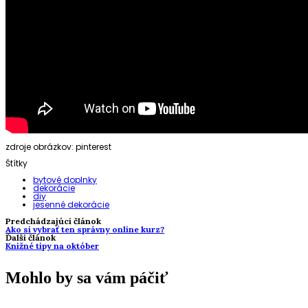
zdroje obrázkov: pinterest
Štítky
bytové doplnky
dekorácie
diy
jesenné dekorácie
Predchádzajúci článok
Ako si vybrať ten správny online kurz?
Ďalší článok
Knižné tipy na október
Mohlo by sa vám páčiť