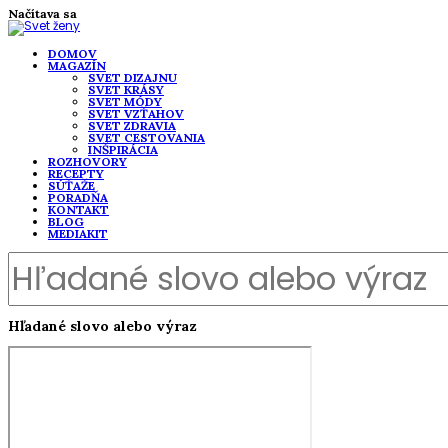
Načítava sa
DOMOV
MAGAZÍN
SVET DIZAJNU
SVET KRÁSY
SVET MÓDY
SVET VZŤAHOV
SVET ZDRAVIA
SVET CESTOVANIA
INŠPIRÁCIA
ROZHOVORY
RECEPTY
SÚŤAŽE
PORADŇA
KONTAKT
BLOG
MEDIAKIT
Hľadané slovo alebo výraz