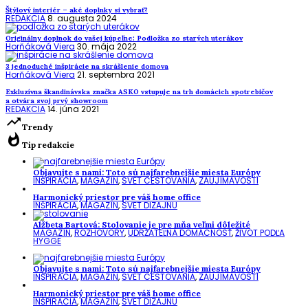
Štýlový interiér – aké doplnky si vybrať?
REDAKCIA
8. augusta 2024
Originálny doplnok do vašej kúpeľne: Podložka zo starých uterákov
Horňáková Viera
30. mája 2022
3 jednoduché inšpirácie na skrášlenie domova
Horňáková Viera
21. septembra 2021
Exkluzívna škandinávska značka ASKO vstupuje na trh domácich spotrebičov
a otvára svoj prvý showroom
REDAKCIA
14. júna 2021
trending_up
Trendy
whatshot
Tip redakcie
Objavujte s nami: Toto sú najfarebnejšie miesta Európy
INŠPIRÁCIA
,
MAGAZÍN
,
SVET CESTOVANIA
,
ZAUJÍMAVOSTI
Harmonický priestor pre váš home office
INŠPIRÁCIA
,
MAGAZÍN
,
SVET DIZAJNU
Alžbeta Bartová: Stolovanie je pre mňa veľmi dôležité
MAGAZÍN
,
ROZHOVORY
,
UDRŽATEĽNÁ DOMÁCNOSŤ
,
ŽIVOT PODĽA
HYGGE
Objavujte s nami: Toto sú najfarebnejšie miesta Európy
INŠPIRÁCIA
,
MAGAZÍN
,
SVET CESTOVANIA
,
ZAUJÍMAVOSTI
Harmonický priestor pre váš home office
INŠPIRÁCIA
,
MAGAZÍN
,
SVET DIZAJNU