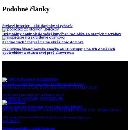
Podobné články
Štýlový interiér – aké doplnky si vybrať?
Originálny doplnok do vašej kúpeľne: Podložka zo starých uterákov
3 jednoduché inšpirácie na skrášlenie domova
Exkluzívna škandinávska značka ASKO vstupuje na trh domácich
spotrebičov a otvára svoj prvý showroom
To najlepšie z našej stránky
Objavujte s nami: Toto sú najfarebnejšie miesta Európy
INŠPIRÁCIA
,
MAGAZÍN
,
SVET CESTOVANIA
,
ZAUJÍMAVOSTI
Harmonický priestor pre váš home office
INŠPIRÁCIA
,
MAGAZÍN
,
SVET DIZAJNU
Alžbeta Bartová: Stolovanie je pre mňa veľmi dôležité
MAGAZÍN
,
ROZHOVORY
,
UDRŽATEĽNÁ DOMÁCNOSŤ
,
ŽIVOT PODĽA HYGGE
#HrdinskeUkoncenieSkolskehoRoka so Zdenom Cígerom
AKTUALITY
Tajomstvo vitality – tekutý kolagén