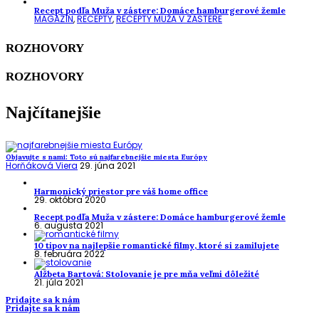
Recept podľa Muža v zástere: Domáce hamburgerové žemle
MAGAZÍN
,
RECEPTY
,
RECEPTY MUŽA V ZÁSTERE
ROZHOVORY
ROZHOVORY
Najčítanejšie
Objavujte s nami: Toto sú najfarebnejšie miesta Európy
Horňáková Viera
29. júna 2021
Harmonický priestor pre váš home office
29. októbra 2020
Recept podľa Muža v zástere: Domáce hamburgerové žemle
6. augusta 2021
10 tipov na najlepšie romantické filmy, ktoré si zamilujete
8. februára 2022
Alžbeta Bartová: Stolovanie je pre mňa veľmi dôležité
21. júla 2021
Pridajte sa k nám
Pridajte sa k nám