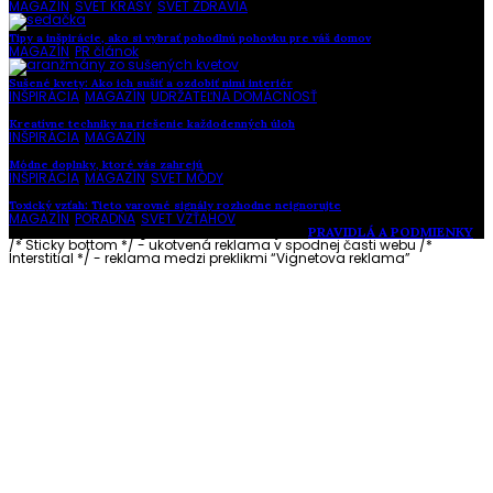
MAGAZÍN
,
SVET KRÁSY
,
SVET ZDRAVIA
Tipy a inšpirácie, ako si vybrať pohodlnú pohovku pre váš domov
MAGAZÍN
,
PR článok
Sušené kvety: Ako ich sušiť a ozdobiť nimi interiér
INŠPIRÁCIA
,
MAGAZÍN
,
UDRŽATEĽNÁ DOMÁCNOSŤ
Kreatívne techniky na riešenie každodenných úloh
INŠPIRÁCIA
,
MAGAZÍN
Módne doplnky, ktoré vás zahrejú
INŠPIRÁCIA
,
MAGAZÍN
,
SVET MÓDY
Toxický vzťah: Tieto varovné signály rozhodne neignorujte
MAGAZÍN
,
PORADŇA
,
SVET VZŤAHOV
Vytvorené s láskou pre vás © Akčné ženy •
PRAVIDLÁ A PODMIENKY
/* Sticky bottom */ - ukotvená reklama v spodnej časti webu
/*
Interstitial */ - reklama medzi preklikmi “Vignetova reklama”