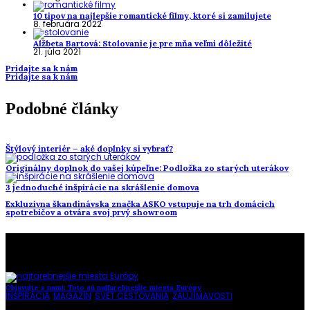
10 tipov na najlepšie romantické filmy, ktoré si zamilujete
8. februára 2022
Alžbeta Bartová: Stolovanie je pre mňa veľmi dôležité
21. júla 2021
Pridajte sa k nám
Pridajte sa k nám
Podobné články
Štýlový interiér – aké doplnky si vybrať?
Originálny doplnok do vašej kúpeľne: Podložka zo starých uterákov
3 jednoduché inšpirácie na skrášlenie domova
Exkluzívna škandinávska značka ASKO vstupuje na trh domácich
spotrebičov a otvára svoj prvý showroom
To najlepšie z našej stránky
Objavujte s nami: Toto sú najfarebnejšie miesta Európy
INŠPIRÁCIA
,
MAGAZÍN
,
SVET CESTOVANIA
,
ZAUJÍMAVOSTI