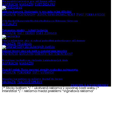
Harmonický priestor pre váš home office
INŠPIRÁCIA
,
MAGAZÍN
,
SVET DIZAJNU
Alžbeta Bartová: Stolovanie je pre mňa veľmi dôležité
MAGAZÍN
,
ROZHOVORY
,
UDRŽATEĽNÁ DOMÁCNOSŤ
,
ŽIVOT PODĽA HYGGE
#HrdinskeUkoncenieSkolskehoRoka so Zdenom Cígerom
AKTUALITY
Tajomstvo vitality – tekutý kolagén
MAGAZÍN
,
SVET KRÁSY
,
SVET ZDRAVIA
Tipy a inšpirácie, ako si vybrať pohodlnú pohovku pre váš domov
MAGAZÍN
,
PR článok
Sušené kvety: Ako ich sušiť a ozdobiť nimi interiér
INŠPIRÁCIA
,
MAGAZÍN
,
UDRŽATEĽNÁ DOMÁCNOSŤ
Kreatívne techniky na riešenie každodenných úloh
INŠPIRÁCIA
,
MAGAZÍN
Toxický vzťah: Tieto varovné signály rozhodne neignorujte
MAGAZÍN
,
PORADŇA
,
SVET VZŤAHOV
Aj počas karantény sa môžete dostať do formy
MAGAZÍN
,
TLAČOVÉ SPRÁVY
Vytvorené s láskou pre vás © Akčné ženy •
PRAVIDLÁ A PODMIENKY
/* Sticky bottom */ - ukotvená reklama v spodnej časti webu
/*
Interstitial */ - reklama medzi preklikmi “Vignetova reklama”