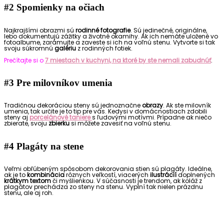
#2 Spomienky na očiach
Najkrajšími obrazmi sú
rodinné fotografie
.
Sú jedinečné, originálne,
lebo d
okumentujú zážitky a životné okamihy. Ak ich nemáte uložené vo
fotoalbume, zarámujte a zaveste
si ich
na voľnú stenu. Vytvorte si
tak
svoju súkromnú
galériu
z rodinných fotiek.
Prečítajte si o
7 miestach v kuchyni, na ktoré by ste nemali zabudnúť
.
#3
Pre milovníkov umenia
Tradičnou dekoráciou steny sú jednoznačne
obrazy
. Ak ste milovník
umenia, tak určite je to tip pre vás. Kedysi v domácnostiach zdobili
steny aj
porcelánové taniere
s ľudovými motívmi
. Prípadne ak niečo
zbierate, svoju
zbierku
si môžete zavesiť na voľnú stenu.
#4 P
lagáty na stene
Veľmi obľúbeným spôsobom dekorovani
a
stien sú plagáty. Ideálne,
ak je to
kombinácia
rôznych veľkostí, viacerých
ilustrácií
doplnených
krátkym textom
či myšlienkou. V súčasnosti je trend
om,
ak koláž z
plagátov prechádza zo steny na stenu.
Vyplní tak nielen prázdnu
stenu, ale aj roh.