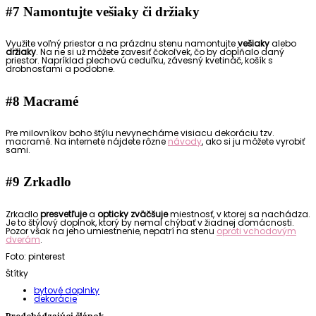
#7 Namontujte vešiaky či držiaky
Využite voľný priestor a na prázdnu stenu namontujte
vešiaky
alebo
držiaky
.
Na ne si už môžete zavesiť čokoľvek, čo by dopĺňalo daný
priestor. Napríklad plechovú ceduľku, závesný kvetináč, košík s
drobnosťami a podobne.
#
8 Macramé
Pre milovníkov boho štýlu nevynecháme visiacu dekoráciu tzv.
macramé. Na internete nájdete rôzne
návody
, ako si ju môžete vyrobiť
sami.
#
9
Z
rkadlo
Zrkadlo
presvetľuje
a
opticky zväčšuje
miestnosť, v ktorej sa nachádza.
Je to štýlový doplnok, ktorý by nemal chýbať v žiadnej domácnosti.
Pozor však na jeho umiestnenie, nepatrí na stenu
oproti vchodovým
dverám
.
Foto: pinterest
Štítky
bytové doplnky
dekorácie
Predchádzajúci článok