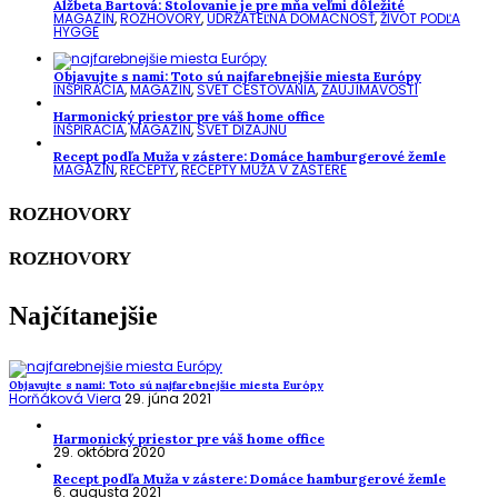
Alžbeta Bartová: Stolovanie je pre mňa veľmi dôležité
MAGAZÍN
,
ROZHOVORY
,
UDRŽATEĽNÁ DOMÁCNOSŤ
,
ŽIVOT PODĽA
HYGGE
Objavujte s nami: Toto sú najfarebnejšie miesta Európy
INŠPIRÁCIA
,
MAGAZÍN
,
SVET CESTOVANIA
,
ZAUJÍMAVOSTI
Harmonický priestor pre váš home office
INŠPIRÁCIA
,
MAGAZÍN
,
SVET DIZAJNU
Recept podľa Muža v zástere: Domáce hamburgerové žemle
MAGAZÍN
,
RECEPTY
,
RECEPTY MUŽA V ZÁSTERE
ROZHOVORY
ROZHOVORY
Najčítanejšie
Objavujte s nami: Toto sú najfarebnejšie miesta Európy
Horňáková Viera
29. júna 2021
Harmonický priestor pre váš home office
29. októbra 2020
Recept podľa Muža v zástere: Domáce hamburgerové žemle
6. augusta 2021