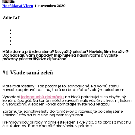
Horňáková Viera
4. novembra 2020
Zdieľať
Máte doma prázdn
u
sten
u
?
Nevyužitý priestor?
Neviete, čím
ho
oživiť?
Dochádzajú vám nápady?
Inšpirujte sa
našimi
tipmi
a vyplňte
prázdny priestor
štýlovo aj funkčne.
#
1
Všade samá zeleň
Máte radi rastliny? Tak potom je to jednoduché. Na voľnú stenu
zaveste popínavú rastlinu, ktorá sa bude ťahať voľným priestorom.
Vyrobte si
jednoduchú dekoráciu
, na ktorú potrebujete len obyčajný
konár a špagát. Na konár môžete zavesiť malé vázičky s kvetmi, listami
či vetvičkami. Alebo len konár obmotajte svetelnou reťazou.
Zarámujte jednotlivé listy do rám
ček
ov
a rozvešajte po celej stene.
Zbierka listov sa bude na nej pekne vynímať.
Pre milovníkov prírody máme
ešte jeden
skvelý tip,
a to o
braz z machu
či sukulentov.
Budete sa cítiť ako vonku v prírode.