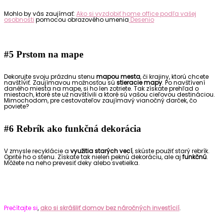
Mohlo by vás zaujímať:
Ako si vyzdobiť home office podľa vašej
osobnosti
pomocou obrazového umenia
Desenio
#5 Prstom na mape
Dekorujte svoju prázdnu stenu
mapou mesta
, či krajiny, ktorú chcete
navštíviť. Zaujímavou možnosťou sú
stieracie mapy
. Po navštívení
daného miesta na mape, si
ho
len
zotriete.
Tak získate p
rehľad o
miestach, ktoré ste už navštívili a ktoré sú vašou cieľovou destináciou.
Mimochodom, pre cestovateľov zaujímavý vianočný darček, čo
poviete?
#6
R
ebrík
ako funkčná dekorácia
V
zmysle
recyklácie a
využitia starých vecí
, skúste
použi
ť
starý rebrík.
Oprite ho o stenu.
Získate tak nielen peknú dekoráciu, ale aj
funkčnú
.
Môžete na neho prevesiť deky
alebo
svetielka.
Prečítajte si
,
ako si skrášliť domov bez náročných investícií
.