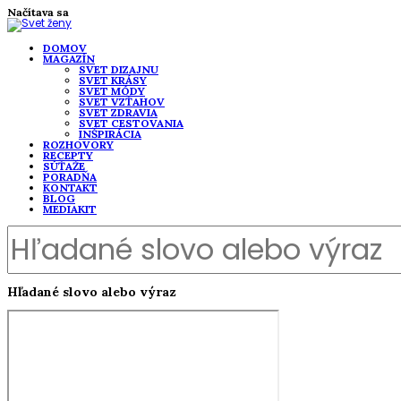
Načítava sa
DOMOV
MAGAZÍN
SVET DIZAJNU
SVET KRÁSY
SVET MÓDY
SVET VZŤAHOV
SVET ZDRAVIA
SVET CESTOVANIA
INŠPIRÁCIA
ROZHOVORY
RECEPTY
SÚŤAŽE
PORADŇA
KONTAKT
BLOG
MEDIAKIT
Hľadané slovo alebo výraz