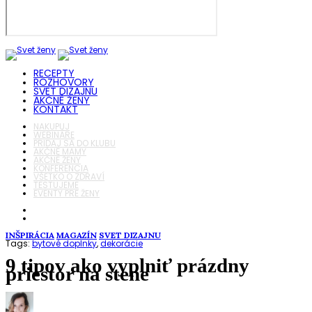
RECEPTY
ROZHOVORY
SVET DIZAJNU
AKČNÉ ŽENY
KONTAKT
NAKUPUJ
WEBINÁRE
PRIDAJ SA DO KLUBU
AKČNÉ MAMY
AKČNÉ ŽENY
KONFERENCIA
VŠETKO O ZDRAVÍ
TESTUJEME
EVENTY PRE ŽENY
INŠPIRÁCIA
MAGAZÍN
SVET DIZAJNU
Tags:
bytové doplnky
,
dekorácie
9 tipov ako vyplniť prázdny
priestor na stene