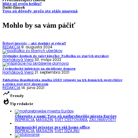
Máte už svoju kešku?
Ďalší článok
Toto sú dôvody, prečo ste stále unavená
Mohlo by sa vám páčiť
Štýlový interiér – aké doplnky si vybrať?
REDAKCIA
8. augusta 2024
Originálny doplnok do vašej kúpeľne: Podložka zo starých uterákov
Horňáková Viera
30. mája 2022
3 jednoduché inšpirácie na skrášlenie domova
Horňáková Viera
21. septembra 2021
Exkluzívna škandinávska značka ASKO vstupuje na trh domácich spotrebičov
a otvára svoj prvý showroom
REDAKCIA
14. júna 2021
trending_up
Trendy
whatshot
Tip redakcie
Objavujte s nami: Toto sú najfarebnejšie miesta Európy
INŠPIRÁCIA
,
MAGAZÍN
,
SVET CESTOVANIA
,
ZAUJÍMAVOSTI
Harmonický priestor pre váš home office
INŠPIRÁCIA
,
MAGAZÍN
,
SVET DIZAJNU