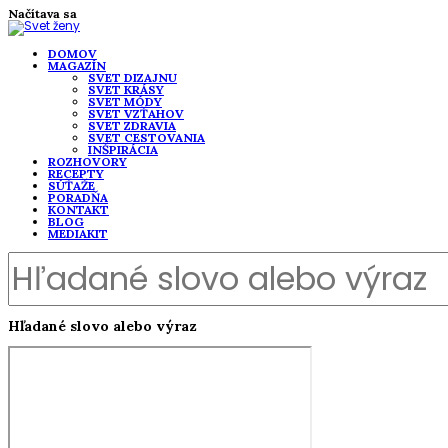
Načítava sa
DOMOV
MAGAZÍN
SVET DIZAJNU
SVET KRÁSY
SVET MÓDY
SVET VZŤAHOV
SVET ZDRAVIA
SVET CESTOVANIA
INŠPIRÁCIA
ROZHOVORY
RECEPTY
SÚŤAŽE
PORADŇA
KONTAKT
BLOG
MEDIAKIT
Hľadané slovo alebo výraz