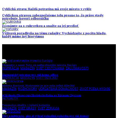
Cyklická strava: Každá potravina má svoje miesto v cykle
Cyklickou stravou zabezpečujeme telu presne to, čo práve vtedy
potrebuje, hovorí odborníčka
Zoznámte sa s cukrovkou a snažte sa jej predísť
Výživová poradkyňa na tému raňajky: Vychádzajte z pocitu hladu,
každý máme iný biorytmus
To najlepšie z našej stránky
Objavujte s nami: Toto sú najfarebnejšie miesta Európy
INŠPIRÁCIA
,
MAGAZÍN
,
SVET CESTOVANIA
,
ZAUJÍMAVOSTI
Harmonický priestor pre váš home office
INŠPIRÁCIA
,
MAGAZÍN
,
SVET DIZAJNU
Alžbeta Bartová: Stolovanie je pre mňa veľmi dôležité
MAGAZÍN
,
ROZHOVORY
,
UDRŽATEĽNÁ DOMÁCNOSŤ
,
ŽIVOT PODĽA HYGGE
#HrdinskeUkoncenieSkolskehoRoka so Zdenom Cígerom
AKTUALITY
Tajomstvo vitality – tekutý kolagén
MAGAZÍN
,
SVET KRÁSY
,
SVET ZDRAVIA
Tipy a inšpirácie, ako si vybrať pohodlnú pohovku pre váš domov