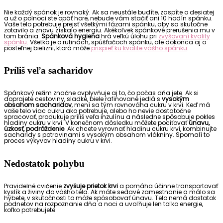
Nie každý spánok je rovnaký. Ak sa neustále budíte, zaspíte o desiatej
a už o polnoci ste opäť hore, nebude vám stačiť ani 10 hodín spánku.
Vaše telo potrebuje prejsť všetkými fázami spánku, aby sa skutočne
zotavilo a znovu získalo energiu. Akékoľvek spánkové prerušenia mu v
tom bránia.
Spánková hygiena
hrá veľkú úlohu pri
zvyšovaní kvality
spánku
. Všetko je o rutinách, spúšťačoch spánku, ale dokonca aj o
posteľnej bielizni, ktorá môže
prispieť ku kvalite vášho spánku
.
Príliš veľa sacharidov
Spánkový režim značne ovplyvňuje aj to, čo počas dňa jete. Ak si
doprajete cestoviny, sladké, biele rafinované jedlá s
vysokým
obsahom sacharidov
, mení sa tým rovnováha cukru v krvi. Keď má
vaše telo viac cukru ako potrebuje, alebo ho nevie dostatočne
spracovať, produkuje príliš veľa inzulínu a následne spôsobuje pokles
hladiny cukru v krvi. V konečnom dôsledku môžete pociťovať
únavu,
úzkosť, podráždenie
. Ak chcete vyrovnať hladinu cukru krvi, kombinujte
sacharidy s potravinami s vysokým obsahom vlákniny. Spomalí to
proces výkyvov hladiny cukru v krvi.
Nedostatok pohybu
Pravidelné cvičenie
zvyšuje prietok krvi
a pomáha účinne transportovať
kyslík a živiny do vášho tela. Ak máte sedavé zamestnanie a málo sa
hýbete, v skutočnosti to môže spôsobovať únavu. Telo nemá dostatok
podnetov na rozpoznanie dňa a noci a uvoľňuje len toľko energie,
koľko potrebujete.