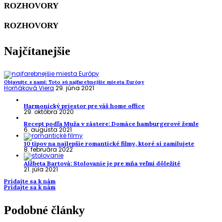
ROZHOVORY
ROZHOVORY
Najčítanejšie
Objavujte s nami: Toto sú najfarebnejšie miesta Európy
Horňáková Viera
29. júna 2021
Harmonický priestor pre váš home office
29. októbra 2020
Recept podľa Muža v zástere: Domáce hamburgerové žemle
6. augusta 2021
10 tipov na najlepšie romantické filmy, ktoré si zamilujete
8. februára 2022
Alžbeta Bartová: Stolovanie je pre mňa veľmi dôležité
21. júla 2021
Pridajte sa k nám
Pridajte sa k nám
Podobné články