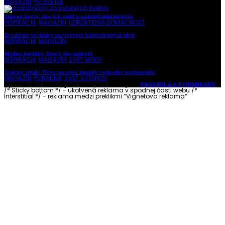
MAGAZÍN
,
PR článok
Sušené kvety: Ako ich sušiť a ozdobiť nimi interiér
INŠPIRÁCIA
,
MAGAZÍN
,
UDRŽATEĽNÁ DOMÁCNOSŤ
Kreatívne techniky na riešenie každodenných úloh
INŠPIRÁCIA
,
MAGAZÍN
Módne doplnky, ktoré vás zahrejú
INŠPIRÁCIA
,
MAGAZÍN
,
SVET MÓDY
Toxický vzťah: Tieto varovné signály rozhodne neignorujte
MAGAZÍN
,
PORADŇA
,
SVET VZŤAHOV
Vytvorené s láskou pre vás © Akčné ženy •
PRAVIDLÁ A PODMIENKY
/* Sticky bottom */ - ukotvená reklama v spodnej časti webu
/*
Interstitial */ - reklama medzi preklikmi “Vignetova reklama”