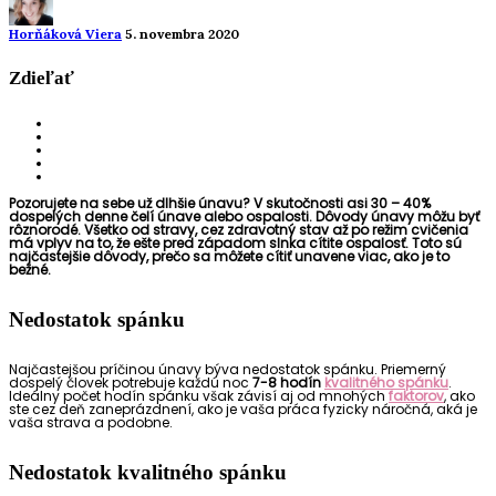
Horňáková Viera
5. novembra 2020
Zdieľať
Pozorujete na sebe už dlhšie únavu? V skutočnosti asi 30 – 40%
dospelých denne čelí únave alebo ospalosti. Dôvody únavy môžu byť
rôznorodé. Všetko od stravy, cez zdravotný stav až po režim cvičenia
má vplyv na to, že ešte pred západom slnka cítite ospalosť. Toto sú
najčastejšie dôvody, prečo sa môžete cítiť unavene viac, ako je to
bežné.
Nedostatok spánku
Najčastejšou príčinou únavy býva nedostatok spánku. Priemerný
dospelý človek potrebuje každú noc
7-8 hodín
kvalitného spánku
.
Ideálny počet hodín spánku však závisí aj od mnohých
faktorov
, ako
ste cez deň zaneprázdnení, ako je vaša práca fyzicky náročná, aká je
vaša strava a podobne.
Nedostatok kvalitného spánku