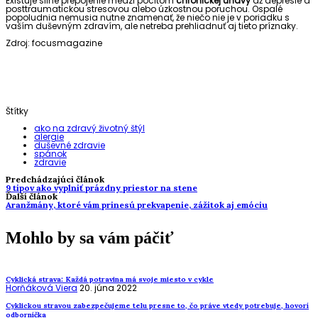
Existuje silné prepojenie medzi pocitom
chronickej únavy
až depresie a
posttraumatickou stresovou alebo úzkostnou poruchou. Ospalé
popoludnia nemusia nutne znamenať, že niečo nie je v poriadku s
vaším duševným zdravím, ale netreba prehliadnuť aj tieto príznaky.
Zdroj: focusmagazine
Štítky
ako na zdravý životný štýl
alergie
duševné zdravie
spánok
zdravie
Predchádzajúci článok
9 tipov ako vyplniť prázdny priestor na stene
Ďalší článok
Aranžmány, ktoré vám prinesú prekvapenie, zážitok aj emóciu
Mohlo by sa vám páčiť
Cyklická strava: Každá potravina má svoje miesto v cykle
Horňáková Viera
20. júna 2022
Cyklickou stravou zabezpečujeme telu presne to, čo práve vtedy potrebuje, hovorí
odborníčka