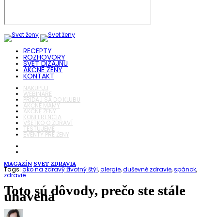
RECEPTY
ROZHOVORY
SVET DIZAJNU
AKČNÉ ŽENY
KONTAKT
NAKUPUJ
WEBINÁRE
PRIDAJ SA DO KLUBU
AKČNÉ MAMY
AKČNÉ ŽENY
KONFERENCIA
VŠETKO O ZDRAVÍ
TESTUJEME
EVENTY PRE ŽENY
MAGAZÍN
SVET ZDRAVIA
Tags:
ako na zdravý životný štýl
,
alergie
,
duševné zdravie
,
spánok
,
zdravie
Toto sú dôvody, prečo ste stále
unavená