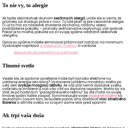
To nie vy, to alergie
Ak trpíte akýmkoľvek druhom
sezónnych alergií
, určite ste si všimli, že
príznaky sa zhoršujú práve v noci. To isté platí aj pre celoročné alergie.
Či už to má za následok zhoršenie dýchania, nádchu alebo
podráždenie pokožky – príznaky jednoznačne ovplyvňujú váš spánok.
Pokiaľ je to možné, pokúste sa zo svojej spálne odstrániť akékoľvek
alergény.
Úpravou spálne môžete eliminovať prítomnosť roztočov na minimum.
Vyskúšajte napríklad
antialergický matrac
či vankúše.
Nepodceňujte preventívne prehliadky
Tlmené svetlo
Vedeli ste, že správne osvetlenie môže byť rovnako efektívne na
udržanie energie ako káva? Vystavenie určitému množstvu svetla po
celý deň
zvyšuje mozgovú aktivitu
. Ak váš stôl nemá dostatok svetla,
vaše telo je zmätené a núti vás cítiť sa zbytočne ospalým. Mohlo by sa
stať, že po hodinách “polospánkového režimu” by ste mohli vo svojej
tmavej spálni ťažšie zaspať. Synchronizujte svoje
vnútorné hodiny
so
skutočným časom tým, že budete počas dňa dostávať
viac slnečného
žiarenia
a stlmíte svetla vo svojom dome skôr pred spaním.
Ak trpí vaša duša