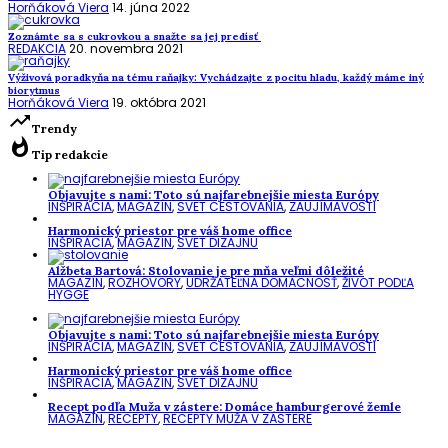
Horňáková Viera
14. júna 2022
Zoznámte sa s cukrovkou a snažte sa jej predísť
REDAKCIA
20. novembra 2021
Výživová poradkyňa na tému raňajky: Vychádzajte z pocitu hladu, každý máme iný
biorytmus
Horňáková Viera
19. októbra 2021
trending_up
Trendy
whatshot
Tip redakcie
Objavujte s nami: Toto sú najfarebnejšie miesta Európy
INŠPIRÁCIA
,
MAGAZÍN
,
SVET CESTOVANIA
,
ZAUJÍMAVOSTI
Harmonický priestor pre váš home office
INŠPIRÁCIA
,
MAGAZÍN
,
SVET DIZAJNU
Alžbeta Bartová: Stolovanie je pre mňa veľmi dôležité
MAGAZÍN
,
ROZHOVORY
,
UDRŽATEĽNÁ DOMÁCNOSŤ
,
ŽIVOT PODĽA
HYGGE
Objavujte s nami: Toto sú najfarebnejšie miesta Európy
INŠPIRÁCIA
,
MAGAZÍN
,
SVET CESTOVANIA
,
ZAUJÍMAVOSTI
Harmonický priestor pre váš home office
INŠPIRÁCIA
,
MAGAZÍN
,
SVET DIZAJNU
Recept podľa Muža v zástere: Domáce hamburgerové žemle
MAGAZÍN
,
RECEPTY
,
RECEPTY MUŽA V ZÁSTERE