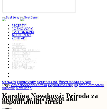
RECEPTY
ROZHOVORY
SVET DIZAJNU
AKČNÉ ŽENY
KONTAKT
NAKUPUJ
WEBINÁRE
PRIDAJ SA DO KLUBU
AKČNÉ MAMY
AKČNÉ ŽENY
KONFERENCIA
VŠETKO O ZDRAVÍ
TESTUJEME
EVENTY PRE ŽENY
MAGAZÍN
ROZHOVORY
SVET DIZAJNU
ŽIVOT PODĽA HYGGE
Tags:
ako nepodľahnúť stresu
,
inšpiratívne ženy
,
príjemná atmosféra
,
rozhovor
,
slow living
Karolína Novaková: Príroda za
oknami je náš recept ako
nepodľahnúť stresu