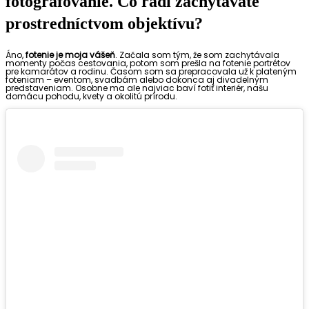
fotografovanie. Čo radi zachytávate
prostredníctvom objektívu?
Áno,
fotenie je moja vášeň
. Začala som tým, že som zachytávala
momenty počas cestovania, potom som prešla na fotenie portrétov
pre kamarátov a rodinu. Časom som sa prepracovala už k plateným
foteniam – eventom, svadbám alebo dokonca aj divadelným
predstaveniam. Osobne ma ale najviac baví fotiť interiér, našu
domácu pohodu, kvety a okolitú prírodu.