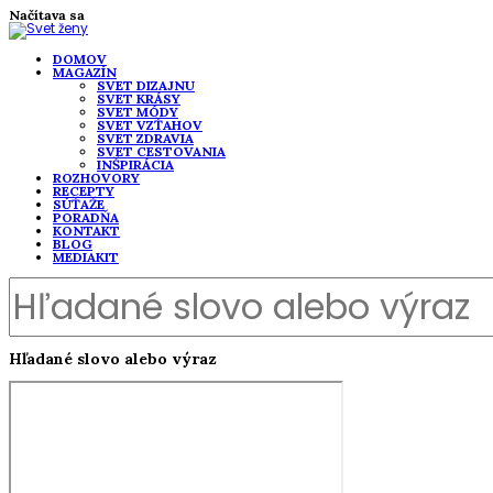
Načítava sa
DOMOV
MAGAZÍN
SVET DIZAJNU
SVET KRÁSY
SVET MÓDY
SVET VZŤAHOV
SVET ZDRAVIA
SVET CESTOVANIA
INŠPIRÁCIA
ROZHOVORY
RECEPTY
SÚŤAŽE
PORADŇA
KONTAKT
BLOG
MEDIAKIT
Hľadané slovo alebo výraz