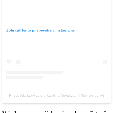
Zobraziť tento príspevok na Instagrame
Príspevok, ktorý zdieľa Karolina Novakova (@life_on_curry)