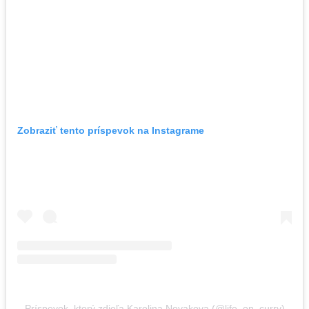
Zobraziť tento príspevok na Instagrame
Príspevok, ktorý zdieľa Karolina Novakova (@life_on_curry)