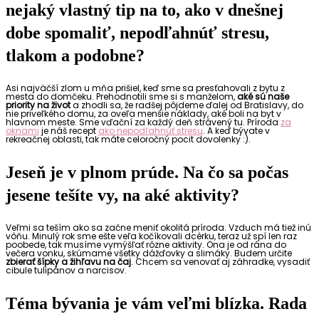
nejaký vlastný tip na to, ako v dnešnej
dobe spomaliť, nepodľahnúť stresu,
tlakom a podobne?
Asi najväčší zlom u mňa prišiel, keď sme sa presťahovali z bytu z
mesta do domčeku. Prehodnotili sme si s manželom,
aké sú naše
priority na život
a zhodli sa, že radšej pôjdeme ďalej od Bratislavy, do
nie priveľkého domu, za oveľa menšie náklady, aké boli na byt v
hlavnom meste. Sme vďační za každý deň strávený tu. Príroda
za
oknami
je náš recept
ako nepodľahnúť stresu
. A keď bývate v
rekreačnej oblasti, tak máte celoročný pocit dovolenky :).
Jeseň je v plnom prúde. Na čo sa počas
jesene tešíte vy, na aké aktivity?
Veľmi sa teším ako sa začne meniť okolitá príroda. Vzduch má tiež inú
vôňu. Minulý rok sme ešte veľa kočíkovali dcérku, teraz už spí len raz
poobede, tak musíme vymýšľať rôzne aktivity. Ona je od rána do
večera vonku, skúmame všetky dážďovky a slimáky. Budem určite
zbierať šípky a žihľavu na čaj
. Chcem sa venovať aj záhradke, vysadiť
cibule tulipánov a narcisov.
Téma bývania je vám veľmi blízka. Rada