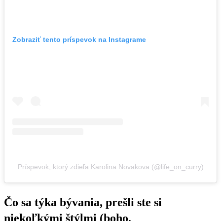
Zobraziť tento príspevok na Instagrame
Príspevok, ktorý zdieľa Karolina Novakova (@life_on_curry)
Čo sa týka bývania, prešli ste si
niekoľkými štýlmi (boho,