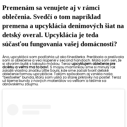
Premenám sa venujete aj v rámci
oblečenia. Svedčí o tom napríklad
premena a upcyklácia denimových šiat na
detský overal. Upcyklácia je teda
súčasťou fungovania vašej domácnosti?
Áno, upcyklácii som podľahla už ako tínedžerka. Prerábala a prešívala
som si oblečenie a veci kúpené v second handoch. Mala som sen, že
si otvorím butik s takouto módou. Teraz
upcyklujem oblečenie pre
dcérku a veľmi ma to baví
. S mojou maminkou sme si minulý rok
založili vlastnú značku Little Souls, kde sme začali tvoriť detské
oblečenie formou upcyklácie. Takým spôsobom aj vznikla naša
“bestseller” bunda, ktorú som ušila zo starej prikrývky na posteľ. Teraz
už šijeme bundy z nových materiálov vo veľkom a tešíme sa
obrovskému záujmu.