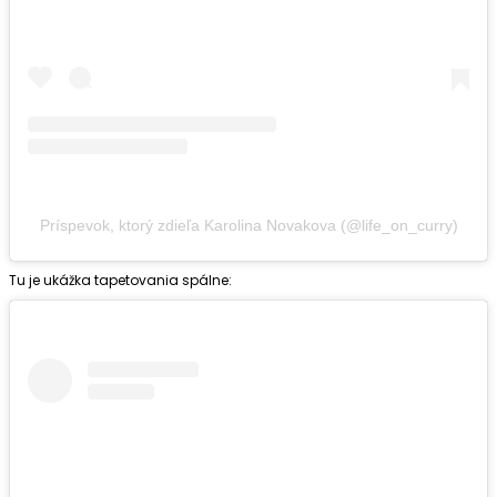
Príspevok, ktorý zdieľa Karolina Novakova (@life_on_curry)
Tu je ukážka tapetovania spálne: