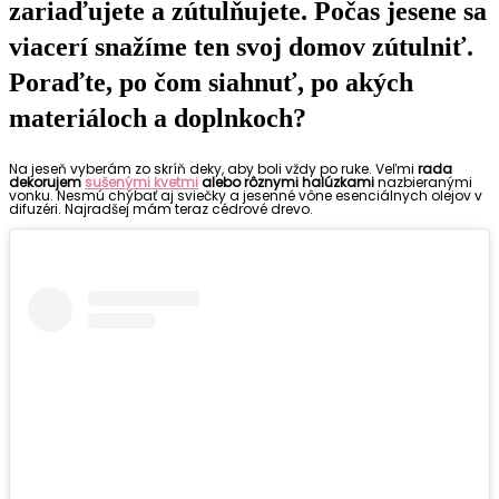
zariaďujete a zútulňujete. Počas jesene sa
viacerí snažíme ten svoj domov zútulniť.
Poraďte, po čom siahnuť, po akých
materiáloch a doplnkoch?
Na jeseň vyberám zo skríň deky, aby boli vždy po ruke. Veľmi
rada
dekorujem
sušenými kvetmi
alebo rôznymi halúzkami
nazbieranými
vonku. Nesmú chýbať aj sviečky a jesenné vône esenciálnych olejov v
difuzéri. Najradšej mám teraz cédrové drevo.