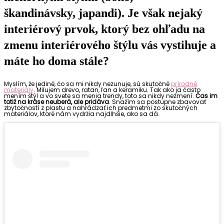
škandinávsky, japandi). Je však nejaký
interiérový prvok, ktorý bez ohľadu na
zmenu interiérového štýlu vás vystihuje a
máte ho doma stále?
Myslím, že jediné, čo sa mi nikdy nezunuje, sú skutočné
prírodné
materiály
. Milujem drevo, ratan, ľan a keramiku. Tak ako ja často
mením štýl a vo svete sa menia trendy, toto sa nikdy nezmení.
Čas im
totiž na kráse neuberá, ale pridáva
. Snažím sa postupne zbavovať
zbytočností z plastu a nahrádzať ich predmetmi zo skutočných
materiálov, ktoré nám vydržia najdlhšie, ako sa dá.