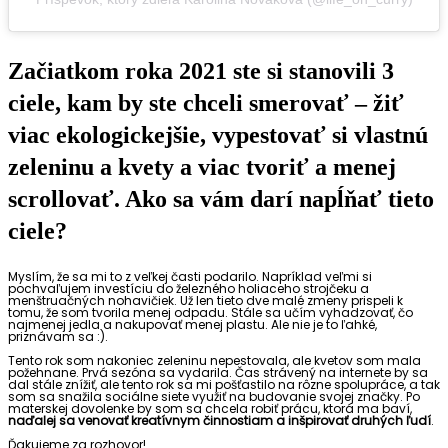
Začiatkom roka 2021 ste si stanovili 3
ciele, kam by ste chceli smerovať – žiť
viac ekologickejšie, vypestovať si vlastnú
zeleninu a kvety a viac tvoriť a menej
scrollovať. Ako sa vám darí napĺňať tieto
ciele?
Myslím, že sa mi to z veľkej časti podarilo. Napríklad veľmi si
pochvaľujem investíciu do železného holiaceho strojčeku a
menštruačných nohavičiek. Už len tieto dve malé zmeny prispeli k
tomu, že som tvorila menej odpadu. Stále sa učím vyhadzovať, čo
najmenej jedla a nakupovať menej plastu. Ale nie je to ľahké,
priznávam sa :).
Tento rok som nakoniec zeleninu nepestovala, ale kvetov som mala
požehnane. Prvá sezóna sa vydarila. Čas strávený na internete by sa
dal stále znížiť, ale tento rok sa mi pošťastilo na rôzne spolupráce, a tak
som sa snažila sociálne siete využiť na budovanie svojej značky. Po
materskej dovolenke by som sa chcela robiť prácu, ktorá ma baví,
naďalej sa venovať kreatívnym činnostiam a inšpirovať druhých ľudí
.
Ďakujeme za rozhovor!