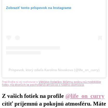
Zobraziť tento príspevok na Instagrame
Príspevok, ktorý zdieľa Karolina Novakova (@life_on_curry)
Prečítajte si aj rozhovor s
Viktória Holečko: Môjmu srdcu sú najbližšie
fotky, na ktorých je zachytená emócia z nášho domova
Z vašich fotiek na profile
@life_on_curry
cítiť príjemnú a pokojnú atmosféru. Máte