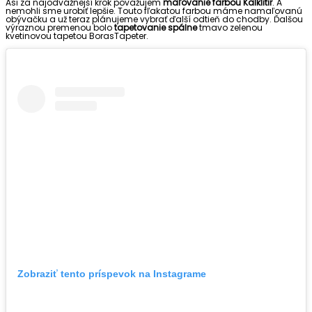
Asi za najodvážnejší krok považujem
maľovanie farbou Kalklitir
. A
nemohli sme urobiť lepšie. Touto fľakatou farbou máme namaľovanú
obývačku a už teraz plánujeme vybrať ďalší odtieň do chodby. Ďalšou
výraznou premenou bolo
tapetovanie spálne
tmavo zelenou
kvetinovou tapetou BorasTapeter.
Zobraziť tento príspevok na Instagrame