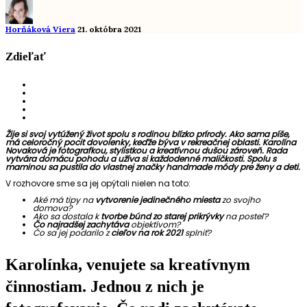
Horňáková Viera
21. októbra 2021
Zdieľať
Žije si svoj vytúžený život spolu s rodinou blízko prírody. Ako sama píše,
má celoročný pocit dovolenky, keďže býva v rekreačnej oblasti. Karolína
Novaková je fotografkou, stylistkou a kreatívnou dušou zároveň. Rada
vytvára domácu pohodu a užíva si každodenné maličkosti. Spolu s
maminou sa pustila do vlastnej značky handmade módy pre ženy a deti.
V rozhovore sme sa jej opýtali nielen na toto:
Aké má tipy na
vytvorenie jedinečného miesta
zo svojho
domova?
Ako sa dostala k
tvorbe búnd zo starej prikrývky
na posteľ?
Čo najradšej zachytáva
objektívom?
Čo sa jej podarilo z
cieľov na rok 2021
splniť?
Karolínka, venujete sa kreatívnym
činnostiam. Jednou z nich je