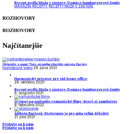
Recept podľa Muža v zástere: Domáce hamburgerové žemle
MAGAZÍN
,
RECEPTY
,
RECEPTY MUŽA V ZÁSTERE
ROZHOVORY
ROZHOVORY
Najčítanejšie
Objavujte s nami: Toto sú najfarebnejšie miesta Európy
Horňáková Viera
29. júna 2021
Harmonický priestor pre váš home office
29. októbra 2020
Recept podľa Muža v zástere: Domáce hamburgerové žemle
6. augusta 2021
10 tipov na najlepšie romantické filmy, ktoré si zamilujete
8. februára 2022
Alžbeta Bartová: Stolovanie je pre mňa veľmi dôležité
21. júla 2021
Pridajte sa k nám
Pridajte sa k nám