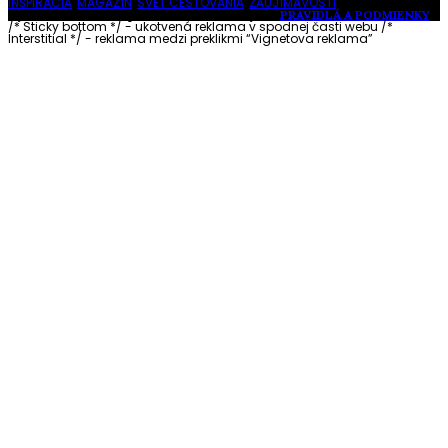
INŠPIRÁCIA
,
MAGAZÍN
,
SVET CESTOVANIA
,
ZAUJÍMAVOSTI
Vytvorené s láskou pre vás © Akčné ženy •
PRAVIDLÁ A PODMIENKY
/* Sticky bottom */ - ukotvená reklama v spodnej časti webu
/*
Interstitial */ - reklama medzi preklikmi “Vignetova reklama”