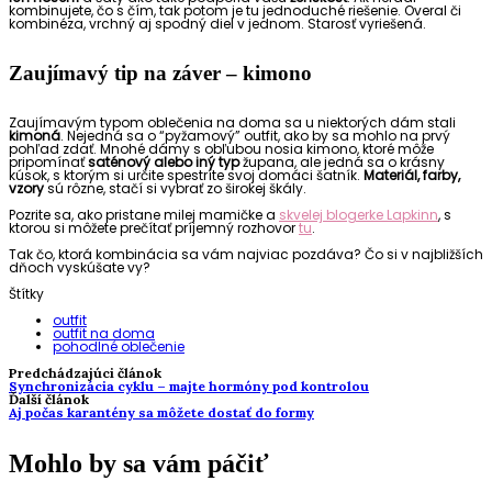
kombinujete, čo s čím, tak potom je tu jednoduché riešenie. Overal či
kombinéza, vrchný aj spodný diel v jednom. Starosť vyriešená.
Zaujímavý tip na záver – kimono
Zaujímavým typom oblečenia na doma sa u niektorých dám stali
kimoná
. Nejedná sa o “pyžamový” outfit, ako by sa mohlo na prvý
pohľad zdať. Mnohé dámy s obľubou nosia kimono, ktoré môže
pripomínať
saténový alebo iný typ
župana, ale jedná sa o krásny
kúsok, s ktorým si určite spestríte svoj domáci šatník.
Materiál, farby,
vzory
sú rôzne, stačí si vybrať zo širokej škály.
Pozrite sa, ako pristane milej mamičke a
skvelej blogerke Lapkinn
, s
ktorou si môžete prečítať príjemný rozhovor
tu
.
Tak čo, ktorá kombinácia sa vám najviac pozdáva? Čo si v najbližších
dňoch vyskúšate vy?
Štítky
outfit
outfit na doma
pohodlné oblečenie
Predchádzajúci článok
Synchronizácia cyklu – majte hormóny pod kontrolou
Ďalší článok
Aj počas karantény sa môžete dostať do formy
Mohlo by sa vám páčiť