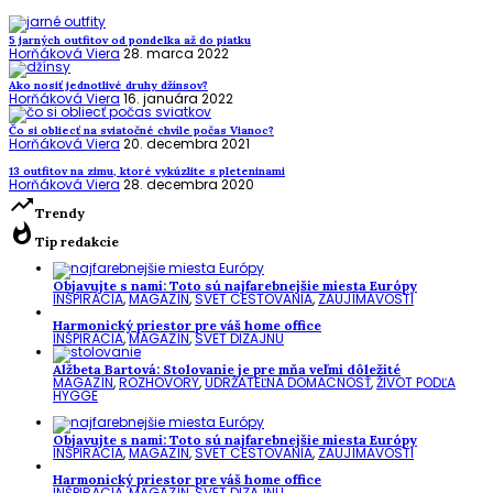
5 jarných outfitov od pondelka až do piatku
Horňáková Viera
28. marca 2022
Ako nosiť jednotlivé druhy džínsov?
Horňáková Viera
16. januára 2022
Čo si obliecť na sviatočné chvíle počas Vianoc?
Horňáková Viera
20. decembra 2021
13 outfitov na zimu, ktoré vykúzlite s pleteninami
Horňáková Viera
28. decembra 2020
trending_up
Trendy
whatshot
Tip redakcie
Objavujte s nami: Toto sú najfarebnejšie miesta Európy
INŠPIRÁCIA
,
MAGAZÍN
,
SVET CESTOVANIA
,
ZAUJÍMAVOSTI
Harmonický priestor pre váš home office
INŠPIRÁCIA
,
MAGAZÍN
,
SVET DIZAJNU
Alžbeta Bartová: Stolovanie je pre mňa veľmi dôležité
MAGAZÍN
,
ROZHOVORY
,
UDRŽATEĽNÁ DOMÁCNOSŤ
,
ŽIVOT PODĽA
HYGGE
Objavujte s nami: Toto sú najfarebnejšie miesta Európy
INŠPIRÁCIA
,
MAGAZÍN
,
SVET CESTOVANIA
,
ZAUJÍMAVOSTI
Harmonický priestor pre váš home office
INŠPIRÁCIA
,
MAGAZÍN
,
SVET DIZAJNU