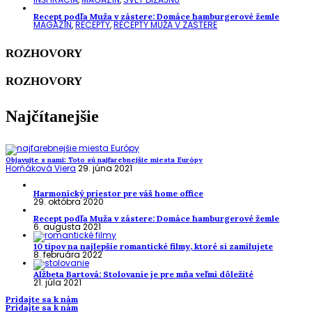
Recept podľa Muža v zástere: Domáce hamburgerové žemle
MAGAZÍN
,
RECEPTY
,
RECEPTY MUŽA V ZÁSTERE
ROZHOVORY
ROZHOVORY
Najčítanejšie
Objavujte s nami: Toto sú najfarebnejšie miesta Európy
Horňáková Viera
29. júna 2021
Harmonický priestor pre váš home office
29. októbra 2020
Recept podľa Muža v zástere: Domáce hamburgerové žemle
6. augusta 2021
10 tipov na najlepšie romantické filmy, ktoré si zamilujete
8. februára 2022
Alžbeta Bartová: Stolovanie je pre mňa veľmi dôležité
21. júla 2021
Pridajte sa k nám
Pridajte sa k nám