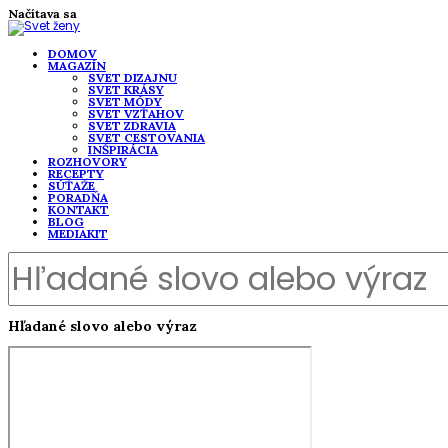
Načítava sa
DOMOV
MAGAZÍN
SVET DIZAJNU
SVET KRÁSY
SVET MÓDY
SVET VZŤAHOV
SVET ZDRAVIA
SVET CESTOVANIA
INŠPIRÁCIA
ROZHOVORY
RECEPTY
SÚŤAŽE
PORADŇA
KONTAKT
BLOG
MEDIAKIT
Hľadané slovo alebo výraz