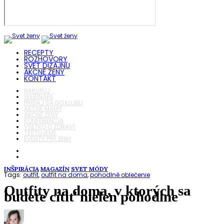
RECEPTY
ROZHOVORY
SVET DIZAJNU
AKČNÉ ŽENY
KONTAKT
NAKUPUJ
WEBINÁRE
PRIDAJ SA DO KLUBU
AKČNÉ MAMY
AKČNÉ ŽENY
KONFERENCIA
VŠETKO O ZDRAVÍ
TESTUJEME
EVENTY PRE ŽENY
INŠPIRÁCIA
MAGAZÍN
SVET MÓDY
Tags:
outfit
,
outfit na doma
,
pohodlné oblečenie
Outfity na doma, v ktorých sa
budete cítiť nielen pohodlne