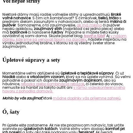
Voľnejšie strihy
Niektoré dámy majú radšej voľnejšie strihy a uprednostňujú
široké
voľné nohavice
. S čím ich kombinovať? S čímkoľvek,
tielko, tričko
s
predným dielom zasunutým v nohaviciach, alebo aj tenká
mikina či
pulóver
. Samozrejme, o to zaujímavejšie,
ak má mikina
či pulóver
nejakú aplikáciu,
zaujímavý strih
(napríklad cez jedno plece) alebo
má
balónové
či nariasené
rukávy
. Prípadne si môžete tieto kúsky
ozvláštniť aj sami doma. Skúste pozrieť blog
tvoriť a ľúbiť
. Aj
v našom
článku, kde sme sa venovali tipom na darčeky
, nájdete inšpiráciu na
výrobu jednoduchej brošne, s ktorou sa aj všedný sveter stane
zaujímavým.
Úpletové súpravy a sety
Momentálne veľmi obľúbené sú
úpletové a teplákové súpravy
. Či už
hladké
alebo
s vrkočovým vzorom
, ktorý sa na úplete vyníma. Sú veľmi
pohodlné a pokiaľ ich doplníte
zaujímavým doplnkom
, ako sú
náušnice,
retiazka alebo kombinácia retiazok
, či čelenka do vlasov,
nemusíte sa hanbiť za takýto outfit ani
v rámci videokonferenčného
hovoru z pohodlia domova.
Mohlo by vás zaujímať
, ktoré
módne doplnky vás príjemne zahrejú
.
Ó, šaty
Pri úplete ešte zostaneme. Ak nie ste priaznivcom nohavíc, tak určite
siahnite po
úpletových šatách
. Voľné strihy vám dodajú
komfort pri
ich nosení
a šaty ako také podporia vašu
ženskosť
. Ak neradi