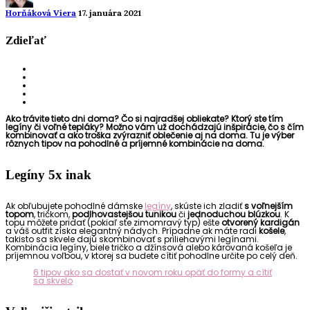
Horňáková Viera
17. januára 2021
Zdieľať
Ako trávite tieto dni doma? Čo si najradšej obliekate? Ktorý ste tím
legíny či voľné tepláky? Možno vám už dochádzajú inšpirácie, čo s čím
kombinovať a ako troška zvýrazniť oblečenie aj na doma. Tu je výber
rôznych tipov na pohodlné a príjemné kombinácie na doma.
Legíny 5x inak
Ak obľubujete pohodlné dámske
legíny
, skúste ich zladiť
s voľnejším
topom
, tričkom,
podlhovastejšou tunikou
či
jednoduchou blúzkou
. K
topu môžete pridať (pokiaľ ste zimomravý typ) ešte
otvorený kardigán
a váš outfit získa elegantný nádych. Prípadne ak máte radi
košele
,
takisto sa skvele dajú skombinovať s priliehavými legínami.
Kombinácia legíny, biele tričko a džínsová alebo károvaná košeľa je
príjemnou voľbou, v ktorej sa budete cítiť pohodlne určite po celý deň.
6 tipov ako sa dostať v novom roku opäť do formy a cítiť
sa skvelo