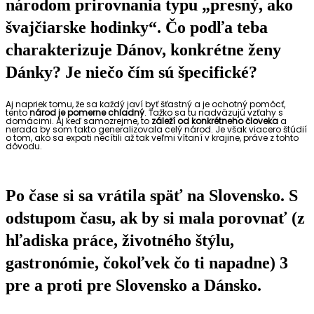
národom prirovnania typu „presný, ako
švajčiarske hodinky“. Čo podľa teba
charakterizuje Dánov, konkrétne ženy
Dánky? Je niečo čím sú špecifické?
Aj napriek tomu, že sa každý javí byť šťastný a je ochotný pomôcť,
tento
národ je pomerne chladný
. Ťažko sa tu nadväzujú vzťahy s
domácimi. Aj keď samozrejme, to
záleží od konkrétneho človeka
a
nerada by som takto generalizovala celý národ. Je však viacero štúdií
o tom, ako sa expati necítili až tak veľmi vítaní v krajine, práve z tohto
dôvodu.
Po čase si sa vrátila späť na Slovensko. S
odstupom času, ak by si mala porovnať (z
hľadiska práce, životného štýlu,
gastronómie, čokoľvek čo ti napadne) 3
pre a proti pre Slovensko a Dánsko.