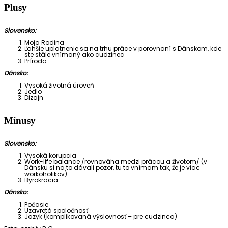
Plusy
Slovensko:
Moja Rodina
Ľahšie uplatnenie sa na trhu práce v porovnaní s Dánskom, kde
ste stále vnímaný ako cudzinec
Príroda
Dánsko:
Vysoká životná úroveň
Jedlo
Dizajn
Mínusy
Slovensko:
Vysoká korupcia
Work-life balance /rovnováha medzi prácou a životom/ (v
Dánsku si na to dávali pozor, tu to vnímam tak, že je viac
workoholikov)
Byrokracia
Dánsko:
Počasie
Uzavretá spoločnosť
Jazyk (komplikovaná výslovnosť – pre cudzinca)