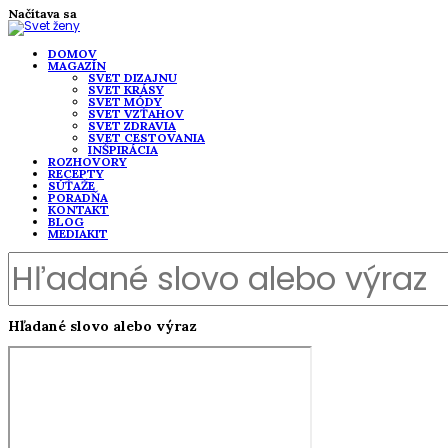
Načítava sa
DOMOV
MAGAZÍN
SVET DIZAJNU
SVET KRÁSY
SVET MÓDY
SVET VZŤAHOV
SVET ZDRAVIA
SVET CESTOVANIA
INŠPIRÁCIA
ROZHOVORY
RECEPTY
SÚŤAŽE
PORADŇA
KONTAKT
BLOG
MEDIAKIT
Hľadané slovo alebo výraz