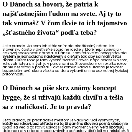
O Dánoch sa hovorí, že patria k
najšťastnejším ľudom na svete. Aj ty to
tak vnímaš? V čom tkvie to ich tajomstvo
„šťastného života“ podľa teba?
Je to pravda. Ja som ich stále vnímala ako šťastný národ. Na
Slovensku často vidieť veľké sociálne rozdiely, ktoré neprispievajú k
celkovej spokojnosti národa. V Dánsku som toto veľmi neregistrovala.
Systém je jednoducho nastavený s cieľom tak, aby sa mali všetci
dobre
. Okrem toho je tam vysoká životná úroveň, napr. oblasť školstva,
zdravotníctva a iných je v porovnaní so Slovenskom o niekoľko rokov,
ak nie desaťročí v popredí. Taktiež komunikácia s úradmi je takmer
bezproblémová, skoro všetko sa dalo vybaviť online bez nutnej fyzickej
prítomnosti.
O Dánoch sa píše skrz známy koncept
hygge, že si užívajú každú chvíľu a tešia
sa z maličkostí. Je to pravda?
Je to pravda, pri prechádzke mestom je väčšina ľudí vysmiatych,
každý sa zdraví, bez ohľadu na to, či daného človeka pozná alebo nie
.
Ľudia sa vedia zastaviť, užívať si daný moment, veľmi
veľa športujú
,
dokonca aj v prípade nepriaznivého počasia vidieť deti na ihriskách, či