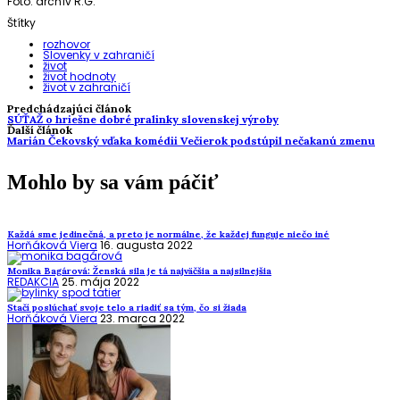
Foto: archív R.G.
Štítky
rozhovor
Slovenky v zahraničí
život
život hodnoty
život v zahraničí
Predchádzajúci článok
SÚŤAŽ o hriešne dobré pralinky slovenskej výroby
Ďalší článok
Marián Čekovský vďaka komédii Večierok podstúpil nečakanú zmenu
Mohlo by sa vám páčiť
Každá sme jedinečná, a preto je normálne, že každej funguje niečo iné
Horňáková Viera
16. augusta 2022
Monika Bagárová: Ženská sila je tá najväčšia a najsilnejšia
REDAKCIA
25. mája 2022
Stačí poslúchať svoje telo a riadiť sa tým, čo si žiada
Horňáková Viera
23. marca 2022