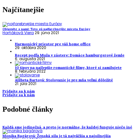
Najčítanejšie
Objavujte s nami: Toto sú najfarebnejšie miesta Európy
Horňáková Viera
29. júna 2021
Harmonický priestor pre váš home office
29. októbra 2020
Recept podľa Muža v zástere: Domáce hamburgerové žemle
6. augusta 2021
10 tipov na najlepšie romantické filmy, ktoré si zamilujete
8. februára 2022
Alžbeta Bartová: Stolovanie je pre mňa veľmi dôležité
21. júla 2021
Pridajte sa k nám
Pridajte sa k nám
Podobné články
Každá sme jedinečná, a preto je normálne, že každej funguje niečo iné
Monika Bagárová: Ženská sila je tá najväčšia a najsilnejšia