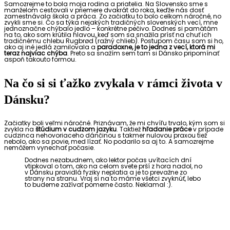
Samozrejme to bola moja rodina a priatelia. Na Slovensko sme s
manželom cestovali v priemere dvakrát do roka, keďže nás dosť
zamestnávala škola a práca. Zo začiatku to bolo celkom náročné, no
zvykli sme si. Čo sa týka nejakých tradičných slovenských vecí, mne
jednoznačne chýbalo jedlo – konkrétne pečivo. Dodnes si pamätám
na to, ako som krútila hlavou, keď som sa snažila prísť na chuť ich
tradičnému chlebu Rugbrød (ražný chlieb). Postupom času som si ho,
ako aj iné jedlá zamilovala a
paradoxne, je to jedna z vecí, ktorá mi
teraz najviac chýba
. Preto sa snažím sem tam si Dánsko pripomínať
aspoň takouto formou.
Na čo si si ťažko zvykala v rámci života v
Dánsku?
Začiatky boli veľmi náročné. Priznávam, že mi chvíľu trvalo, kým som si
zvykla na
štúdium v cudzom jazyku
. Taktiež
hľadanie práce
v prípade
cudzinca nehovoriaceho dánčinou s takmer nulovou praxou tiež
nebolo, ako sa povie, med lízať. No podarilo sa aj to. A samozrejme
nemôžem vynechať počasie.
Dodnes nezabudnem, ako lektor počas uvítacích dní
vtipkoval o tom, ako na celom svete prší z hora nadol, no
v Dánsku pravidlá fyziky neplatia a je to prevažne zo
strany na stranu. Vraj si na to máme všetci zvyknúť, lebo
to budeme zažívať pomerne často. Neklamal :).