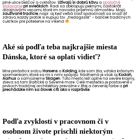
plné ulice bežcov a cyklistov.
Užívajú si dobrú kávu
a
spoločné
stolovanie
pri sviečkach
. Radi sa obklopujú peknými, častokrát
dizajnovými vecami, ktoré im navodia príjemnú atmosféru. Majú
zaužívané tradície
, napr. aj keď veľká časť spoločnosti sa snaží žiť
zdravo, každý piatok si kupujú tzv. „fredagsslik“ – balíček tradičných
cukríkov pre potešenie na víkend
.
Aké sú podľa teba najkrajšie miesta
Dánska, ktoré sa oplatí vidieť?
Mne prirástlo k srdcu
Horsens
a
Kolding
, kde som žila, vďaka krásnym
spomienkam, ktoré sa mi s nimi spájajú. Nádherná je však aj
Kodaň,
Aarhus
a samozrejme
Skagen
. Toto mesto leží úplne na severe krajiny,
zlieva sa tam Baltické a Severné more. Celé mestečko je postavené v
prvkoch tradičnej architektúry prevažne v žltej a červenej farbe a
pri
prechádzke ním sa človek cíti ako v rozprávke
.
Podľa zvyklostí v pracovnom či v
osobnom živote prischli niektorým