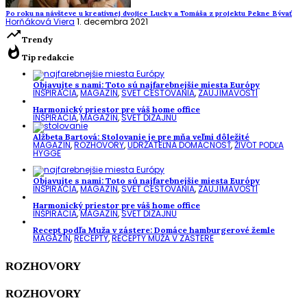
Po roku na návšteve u kreatívnej dvojice Lucky a Tomáša z projektu Pekne Bývať
Horňáková Viera
1. decembra 2021
trending_up
Trendy
whatshot
Tip redakcie
Objavujte s nami: Toto sú najfarebnejšie miesta Európy
INŠPIRÁCIA
,
MAGAZÍN
,
SVET CESTOVANIA
,
ZAUJÍMAVOSTI
Harmonický priestor pre váš home office
INŠPIRÁCIA
,
MAGAZÍN
,
SVET DIZAJNU
Alžbeta Bartová: Stolovanie je pre mňa veľmi dôležité
MAGAZÍN
,
ROZHOVORY
,
UDRŽATEĽNÁ DOMÁCNOSŤ
,
ŽIVOT PODĽA
HYGGE
Objavujte s nami: Toto sú najfarebnejšie miesta Európy
INŠPIRÁCIA
,
MAGAZÍN
,
SVET CESTOVANIA
,
ZAUJÍMAVOSTI
Harmonický priestor pre váš home office
INŠPIRÁCIA
,
MAGAZÍN
,
SVET DIZAJNU
Recept podľa Muža v zástere: Domáce hamburgerové žemle
MAGAZÍN
,
RECEPTY
,
RECEPTY MUŽA V ZÁSTERE
ROZHOVORY
ROZHOVORY