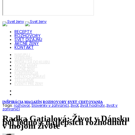
RECEPTY
ROZHOVORY
SVET DIZAJNU
AKČNÉ ŽENY
KONTAKT
NAKUPUJ
WEBINÁRE
PRIDAJ SA DO KLUBU
AKČNÉ MAMY
AKČNÉ ŽENY
KONFERENCIA
VŠETKO O ZDRAVÍ
TESTUJEME
EVENTY PRE ŽENY
INŠPIRÁCIA
MAGAZÍN
ROZHOVORY
SVET CESTOVANIA
Tags:
rozhovor
,
Slovenky v zahraničí
,
život
,
život hodnoty
,
život v
zahraničí
Radka Gatialová: Život v Dánsku
bol jedno z najlepších rozhodnutí
v mojom živote