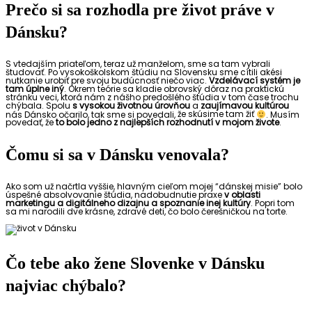
Prečo si sa rozhodla pre život práve v
Dánsku?
S vtedajším priateľom, teraz už manželom, sme sa tam vybrali
študovať. Po vysokoškolskom štúdiu na Slovensku sme cítili akési
nutkanie urobiť pre svoju budúcnosť niečo viac.
Vzdelávací systém je
tam úplne iný
. Okrem teórie sa kladie obrovský dôraz na praktickú
stránku veci, ktorá nám z nášho predošlého štúdia v tom čase trochu
chýbala. Spolu
s vysokou životnou úrovňou
a
zaujímavou kultúrou
nás Dánsko očarilo, tak sme si povedali,
že skúsime tam žiť
.
Musím
povedať, že
to bolo jedno z najlepších rozhodnutí v mojom živote
.
Čomu si sa v Dánsku venovala?
Ako som už načrtla vyššie, hlavným cieľom mojej “dánskej misie” bolo
úspešné absolvovanie štúdia, nadobudnutie praxe
v oblasti
marketingu a digitálneho dizajnu a spoznanie inej kultúry
. Popri tom
sa mi narodili dve krásne, zdravé deti, čo bolo čerešničkou na torte.
Čo tebe ako žene Slovenke v Dánsku
najviac chýbalo?