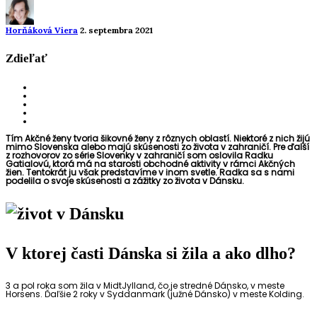
Horňáková Viera
2. septembra 2021
Zdieľať
Tím Akčné ženy tvoria šikovné ženy z rôznych oblastí. Niektoré z nich žijú
mimo Slovenska alebo majú skúsenosti zo života v zahraničí. Pre ďalší
z rozhovorov zo série Slovenky v zahraničí som oslovila Radku
Gatialovú, ktorá má na starosti obchodné aktivity v rámci Akčných
žien. Tentokrát ju však predstavíme v inom svetle. Radka sa s nami
podelila o svoje skúsenosti a zážitky zo života v Dánsku.
V ktorej časti Dánska si žila a ako dlho?
3 a pol roka som žila v MidtJylland, čo je stredné Dánsko, v meste
Horsens. Ďaľšie 2 roky v Syddanmark (južné Dánsko) v meste Kolding.